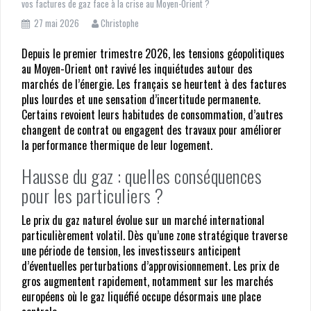
vos factures de gaz face à la crise au Moyen-Orient ?
avant de vous lancer
27 mai 2026
Christophe
Économie d’énergie maline : comment faire baisser ses factures
d’électricité et de gaz et sans perdre en confort ?
Depuis le premier trimestre 2026, les tensions géopolitiques
au Moyen-Orient ont ravivé les inquiétudes autour des
Comment réaliser une simulation éco-PTZ pour financer vos trava
marchés de l’énergie. Les français se heurtent à des factures
énergétiques ?
plus lourdes et une sensation d’incertitude permanente.
Certains revoient leurs habitudes de consommation, d’autres
Comment réduire vos factures de gaz face à la crise au Moyen-
changent de contrat ou engagent des travaux pour améliorer
Orient ?
la performance thermique de leur logement.
Hausse du gaz : quelles conséquences
pour les particuliers ?
Le prix du gaz naturel évolue sur un marché international
particulièrement volatil. Dès qu’une zone stratégique traverse
une période de tension, les investisseurs anticipent
d’éventuelles perturbations d’approvisionnement. Les prix de
gros augmentent rapidement, notamment sur les marchés
européens où le gaz liquéfié occupe désormais une place