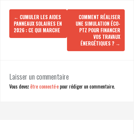
←
CUMULER LES AIDES
COMMENT RÉALISER
N
PANNEAUX SOLAIRES EN
UNE SIMULATION ÉCO-
a
2026 : CE QUI MARCHE
PTZ POUR FINANCER
v
VOS TRAVAUX
i
ÉNERGÉTIQUES ?
→
g
a
t
i
Laisser un commentaire
o
Vous devez
être connecté·e
pour rédiger un commentaire.
n
d
'
a
r
t