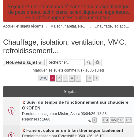
Rejoignez une communauté sans censure algorithmique
de passionnés, techniciens, scientifiques ou ingénieurs.
Publicités supprimées après inscription.
Accueil et sujets récents
Maison, habitat, électricité et jardin. Travaux et bricolage.
Chauffage, isolation, ventilation, VMC, refroidissement...
Chauffage, isolation, ventilation, VMC,
refroidissement...
Nouveau sujet
Marquer les sujets comme lus
• 1685 sujets
1
2
3
4
5
…
29
Sujets
Suivi du temps de fonctionnement sur chaudière
C
OKOFEN
o
Dernier message par
Mister_Ash
«
03/04/26, 18:58
n
Réponses :
1660
1
…
164
165
166
167
s
u
Faire et calculer un bilan thermique facilement
l
C
Dernier message par
PVresistif
«
05/01/26, 16:10