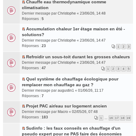
e
s
Chauffe eau thermodynamique comme
c
l
u
e
s
r
u
C
climatisation
e
u
l
n
s
l
l
o
Dernier message par
Christophe
«
23/06/26, 14:48
n
s
e
o
a
e
t
n
Réponses :
5
t
r
p
n
g
m
e
s
é
l
l
e
e
r
u
Accumulation chaleur 1er étage maison en été -
c
u
u
n
s
l
C
l
solutions?
e
s
l
o
s
e
o
t
Dernier message par
Christophe
«
23/06/26, 14:47
n
r
e
n
a
m
n
e
Réponses :
23
1
2
3
t
é
p
l
g
e
s
r
c
l
u
e
s
u
l
Refroidir un sous-toit durant les grosses chaleurs
e
u
l
n
s
l
e
C
Dernier message par
Christophe
«
23/06/26, 14:47
n
s
e
o
a
t
m
o
Réponses :
47
1
2
3
4
5
t
r
p
n
g
e
e
n
é
l
l
e
r
s
s
Quel système de chauffage écologique pour
c
u
u
n
l
s
u
C
remplacer mon chauffage au gaz ?
e
s
l
o
e
a
l
o
Dernier message par
augustin1
«
01/06/26, 11:17
n
r
e
n
m
g
t
n
Réponses :
7
t
é
p
l
e
e
e
s
c
l
u
s
n
r
u
Projet PAC air/eau sur logement ancien
e
u
l
s
o
l
C
l
Dernier message par
Macro
«
02/05/26, 07:48
n
s
e
a
n
e
o
t
Réponses :
183
1
…
16
17
18
19
t
r
p
g
l
m
n
e
é
l
e
u
e
s
r
Sudinfo : les faux conseils en chauffage d'un
c
u
n
l
s
u
l
C
pseudo expert pour ne PAS faire des économies