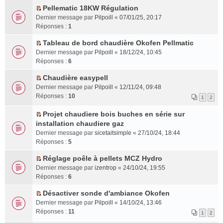
u
u
l
e
Pellematic 18KW Régulation
u
s
n
C
l
s
e
n
l
s
Dernier message par
o
Pilpoill
«
07/01/25, 20:17
o
t
r
m
t
e
a
Réponses :
n
1
n
e
é
e
p
g
l
s
r
Tableau de bord chaudière Okofen Pellmatic
c
s
l
e
u
C
u
l
e
s
Dernier message par
Pilpoill
«
18/12/24, 10:45
u
n
l
o
l
e
n
a
Réponses :
6
s
o
e
n
t
m
t
g
r
n
p
s
Chaudière easypell
e
e
e
é
l
l
C
u
r
Dernier message par
s
Pilpoill
«
12/11/24, 09:48
n
c
u
u
o
l
l
Réponses :
s
10
o
e
l
1
2
s
n
t
e
a
n
n
e
r
s
e
m
Projet chaudiere bois buches en série sur
g
l
t
p
é
u
C
r
e
installation chaudiere gaz
e
u
l
c
l
o
l
s
n
l
Dernier message par
sicetaitsimple
«
27/10/24, 18:44
u
e
t
n
e
s
o
e
Réponses :
5
s
n
e
s
m
a
n
p
r
t
r
u
e
Réglage poêle à pellets MCZ Hydro
g
l
l
é
l
C
l
s
e
Dernier message par
u
izentrop
«
24/10/24, 19:55
u
c
e
o
t
s
n
Réponses :
l
6
s
e
m
n
e
a
o
e
r
n
e
s
r
Désactiver sonde d'ambiance Okofen
g
n
p
é
t
C
s
u
l
e
Dernier message par
Pilpoill
«
14/10/24, 13:46
l
l
c
o
s
l
e
n
Réponses :
11
u
u
e
1
2
n
a
t
m
o
l
s
n