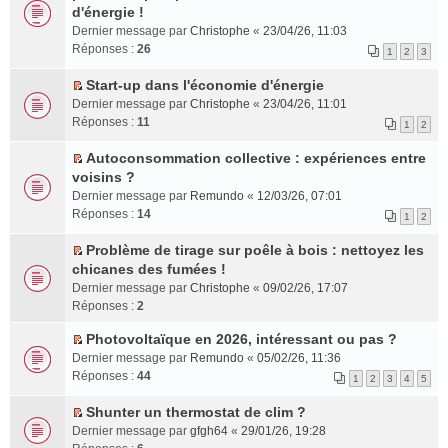
e
s
o
e
s
l
e
o
d'énergie !
n
r
n
p
a
t
m
n
Dernier message par
Christophe
«
23/04/26, 11:03
t
é
l
l
g
e
e
s
Réponses :
26
1
2
3
c
u
u
e
r
s
u
e
l
s
n
l
s
l
Start-up dans l'économie d'énergie
n
e
r
o
e
a
t
C
Dernier message par
Christophe
«
23/04/26, 11:01
t
p
é
n
m
g
e
o
Réponses :
11
1
2
l
c
l
e
e
r
n
u
e
u
s
n
l
s
Autoconsommation collective : expériences entre
s
n
l
s
o
e
u
C
voisins ?
r
t
e
a
n
m
l
o
Dernier message par
Remundo
«
12/03/26, 07:01
é
p
g
l
e
t
n
Réponses :
14
1
2
c
l
e
u
s
e
s
e
u
n
l
s
r
u
Problème de tirage sur poêle à bois : nettoyez les
n
s
o
e
a
l
l
C
chicanes des fumées !
t
r
n
p
g
e
t
o
Dernier message par
Christophe
«
09/02/26, 17:07
é
l
l
e
m
e
n
Réponses :
2
c
u
u
n
e
r
s
e
l
s
o
s
l
u
Photovoltaïque en 2026, intéressant ou pas ?
n
e
r
n
s
e
C
l
Dernier message par
Remundo
«
05/02/26, 11:36
t
p
é
l
a
m
o
t
Réponses :
44
1
2
3
4
5
l
c
u
g
e
n
e
u
e
l
e
s
s
r
Shunter un thermostat de clim ?
s
n
e
n
s
u
l
C
Dernier message par
gfgh64
«
29/01/26, 19:28
r
t
p
o
a
l
e
o