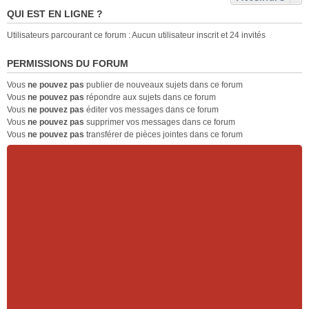
u
n
e
l
QUI EST EN LIGNE ?
s
o
n
e
r
n
t
p
Utilisateurs parcourant ce forum : Aucun utilisateur inscrit et 24 invités
é
l
l
c
u
u
PERMISSIONS DU FORUM
e
l
s
n
e
r
Vous
ne pouvez pas
publier de nouveaux sujets dans ce forum
t
p
é
Vous
ne pouvez pas
répondre aux sujets dans ce forum
l
c
Vous
ne pouvez pas
éditer vos messages dans ce forum
u
e
Vous
ne pouvez pas
supprimer vos messages dans ce forum
s
n
Vous
ne pouvez pas
transférer de pièces jointes dans ce forum
r
t
é
c
e
n
t