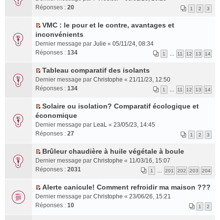
t
o
Réponses :
20
1
2
3
e
n
r
s
VMC : le pour et le contre, avantages et
l
u
C
inconvénients
e
l
o
Dernier message par
Julie
«
05/11/24, 08:34
m
t
n
Réponses :
134
1
…
11
12
13
14
e
e
s
s
r
u
Tableau comparatif des isolants
s
l
l
C
Dernier message par
Christophe
«
21/11/23, 12:50
a
e
t
o
Réponses :
134
1
…
11
12
13
14
g
m
e
n
e
e
r
s
Solaire ou isolation? Comparatif écologique et
n
s
l
u
C
économique
o
s
e
l
o
Dernier message par
LeaL
«
23/05/23, 14:45
n
a
m
t
n
Réponses :
27
1
2
3
l
g
e
e
s
u
e
s
r
u
Brûleur chaudière à huile végétale à boule
l
n
s
l
l
C
Dernier message par
Christophe
«
11/03/16, 15:07
e
o
a
e
t
o
Réponses :
2031
1
…
201
202
203
204
p
n
g
m
e
n
l
l
e
e
r
s
Alerte canicule! Comment refroidir ma maison ???
u
u
n
s
l
u
C
Dernier message par
Christophe
«
23/06/26, 15:21
s
l
o
s
e
l
o
Réponses :
10
1
2
r
e
n
a
m
t
n
é
p
l
g
e