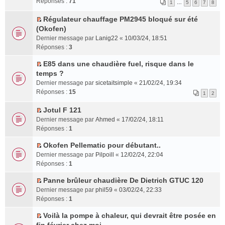
Réponses :
71
1
…
5
6
7
8
s
e
e
n
e
a
s
m
r
p
n
l
r
g
u
e
Régulateur chauffage PM2945 bloqué sur été
é
l
t
u
l
e
l
s
C
(Okofen)
c
u
l
e
n
t
s
o
Dernier message par
Lanig22
«
10/03/24, 18:51
e
s
e
m
o
e
a
n
Réponses :
3
n
r
p
e
n
r
g
s
t
é
l
s
l
l
e
u
E85 dans une chaudière fuel, risque dans le
c
u
s
u
e
n
C
l
temps ?
e
s
a
l
m
o
o
t
Dernier message par
sicetaitsimple
«
21/02/24, 19:34
n
r
g
e
e
n
n
e
Réponses :
15
1
2
t
é
e
p
s
l
s
r
c
n
l
s
u
u
l
Jotul F 121
e
o
u
a
l
l
e
C
Dernier message par
Ahmed
«
17/02/24, 18:11
n
n
s
g
e
t
m
o
Réponses :
1
t
l
r
e
p
e
e
n
u
é
n
l
r
s
s
Okofen Pellematic pour débutant..
l
c
o
u
l
C
s
u
Dernier message par
Pilpoill
«
12/02/24, 22:04
e
e
n
s
e
o
a
l
Réponses :
1
p
n
l
r
m
n
g
t
l
t
u
é
e
s
e
Panne brûleur chaudière De Dietrich GTUC 120
e
u
C
l
c
s
u
n
r
Dernier message par
phil59
«
03/02/24, 22:33
s
o
e
e
s
l
o
l
Réponses :
1
r
n
p
n
a
t
n
e
é
s
l
Voilà la pompe à chaleur, qui devrait être posée en
t
g
e
l
m
C
c
u
u
e
r