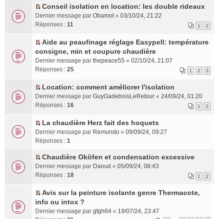
s
g
e
e
n
Conseil isolation en location: les double rideaux
e
r
t
u
C
e
r
s
l
Dernier message par
p
Obamot
«
03/10/24, 21:22
é
l
o
n
l
s
u
Réponses :
l
11
c
1
2
t
n
o
e
a
l
u
e
e
s
n
m
g
e
Aide au peaufinage réglage Easypell: température
s
n
r
u
l
e
C
e
p
consigne, min et coupure chaudière
r
t
l
l
u
s
o
n
l
é
Dernier message par
thepeace55
«
02/10/24, 21:07
e
t
l
s
n
o
u
c
Réponses :
25
1
2
3
m
e
e
a
s
n
s
e
e
r
p
g
u
l
r
n
Location: comment améliorer l'isolation
s
l
l
e
l
u
é
C
t
Dernier message par
GuyGadeboisLeRetour
«
24/09/24, 01:20
s
e
u
n
t
l
c
o
Réponses :
16
1
2
a
m
s
o
e
e
e
n
g
e
r
n
r
p
n
s
La chaudière Herz fait des hoquets
e
s
é
l
l
l
t
u
C
Dernier message par
Remundo
«
09/09/24, 09:27
n
s
c
u
e
u
l
o
Réponses :
1
o
a
e
l
m
s
t
n
n
g
n
e
e
r
e
s
Chaudière Oköfen et condensation excessive
l
e
t
p
s
é
C
r
u
Dernier message par
Daoud
«
05/09/24, 08:43
u
n
l
s
c
o
l
l
Réponses :
18
1
2
l
o
u
a
e
n
e
t
e
n
s
g
n
s
m
e
Avis sur la peinture isolante genre Thermacote,
p
l
r
e
t
u
e
C
r
info ou intox ?
l
u
é
n
l
s
o
l
Dernier message par
gfgh64
«
19/07/24, 23:47
u
l
c
o
t
s
n
e