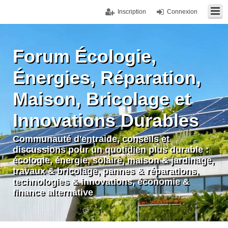
Inscription
Connexion
Forum Écologie,
Énergies, Réparation,
Maison, Bricolage et
Innovations Durables
Communauté d'entraide, conseils et
discussions pour un quotidien plus durable :
écologie, énergie, solaire, maison & jardinage,
travaux & bricolage, pannes & réparations,
technologies & innovations, économie &
finance alternative