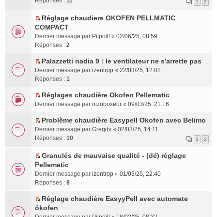
Réponses :
11
1
2
a
l
m
n
c
o
u
t
g
e
e
s
e
n
s
e
Réglage chaudiere OKOFEN PELLMATIC
e
p
s
u
n
l
C
r
r
COMPACT
n
l
s
l
t
u
o
é
l
Dernier message par
Pilpoill
«
02/06/25, 08:59
o
u
a
t
l
n
c
e
Réponses :
2
n
s
g
e
e
s
e
m
l
r
e
r
p
u
n
e
Palazzetti nadia 9 : le ventilateur ne s'arrette pas
u
é
n
l
C
l
l
t
s
Dernier message par
izentrop
«
22/03/25, 12:02
l
c
o
e
o
u
t
s
Réponses :
1
e
e
n
m
n
s
e
a
p
n
l
e
s
r
r
Réglages chaudière Okofen Pellematic
g
C
l
t
u
s
u
é
l
e
Dernier message par
oizoboxeur
«
09/03/25, 21:16
o
u
l
s
l
c
e
n
n
s
Problème chaudière Easypell Okofen avec Belimo
e
a
t
e
m
o
C
s
r
p
g
e
Dernier message par
n
e
Gregdv
«
02/03/25, 14:11
n
o
u
é
l
e
r
Réponses :
t
s
10
l
1
2
n
l
c
u
n
l
s
u
s
t
e
s
o
e
Granulés de mauvaise qualité - (dé) réglage
a
l
u
C
e
n
r
n
m
Pellematic
g
e
l
o
r
t
é
l
e
e
p
Dernier message par
izentrop
«
01/03/25, 22:40
t
n
l
c
u
s
n
l
Réponses :
8
e
s
e
e
l
s
o
u
r
u
m
Réglage chaudière EasyyPell avec automate
n
e
a
n
s
l
C
l
e
ökofen
t
p
g
l
r
e
o
t
s
l
e
u