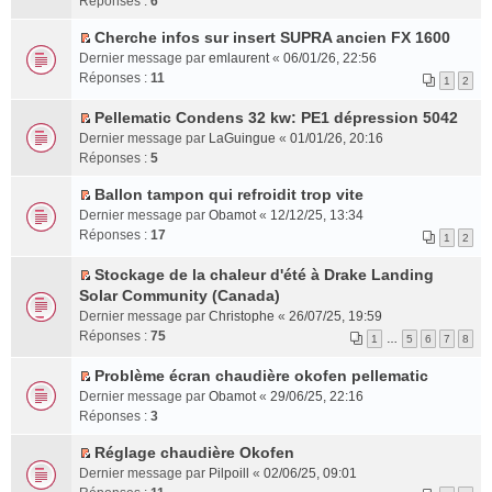
Réponses :
6
é
l
n
g
t
m
n
c
u
l
e
e
e
s
Cherche infos sur insert SUPRA ancien FX 1600
e
s
u
n
C
r
s
u
Dernier message par
emlaurent
«
06/01/26, 22:56
n
r
l
o
o
l
s
l
Réponses :
11
1
2
t
é
e
n
n
e
a
t
c
p
l
s
m
g
e
Pellematic Condens 32 kw: PE1 dépression 5042
e
l
u
u
e
C
e
r
Dernier message par
LaGuingue
«
01/01/26, 20:16
n
u
l
l
s
o
n
l
Réponses :
5
t
s
e
t
s
n
o
e
r
p
e
a
s
n
m
Ballon tampon qui refroidit trop vite
é
C
l
r
g
u
l
e
Dernier message par
Obamot
«
12/12/25, 13:34
c
o
u
l
e
l
u
s
Réponses :
17
1
2
e
n
s
e
n
t
l
s
n
s
r
m
o
e
e
a
Stockage de la chaleur d'été à Drake Landing
t
u
é
e
C
n
r
p
g
Solar Community (Canada)
l
c
s
o
l
l
l
e
Dernier message par
Christophe
«
26/07/25, 19:59
t
e
s
n
u
e
u
n
Réponses :
75
1
…
5
6
7
8
e
n
a
s
l
m
s
o
r
t
g
u
e
e
r
n
Problème écran chaudière okofen pellematic
l
e
l
p
s
é
l
C
Dernier message par
Obamot
«
29/06/25, 22:16
e
n
t
l
s
c
u
o
Réponses :
3
m
o
e
u
a
e
l
n
e
n
r
s
g
n
e
s
Réglage chaudière Okofen
s
l
l
C
r
e
t
p
u
Dernier message par
Pilpoill
«
02/06/25, 09:01
s
u
e
o
é
n
l
l