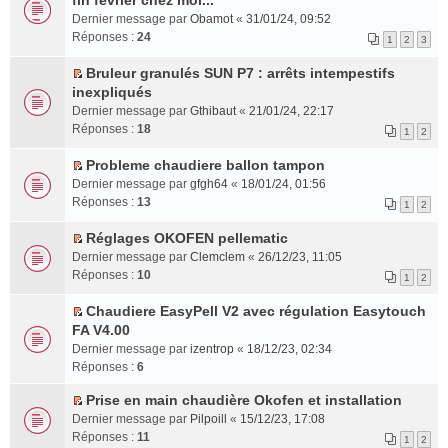
fin février chez moi...
u
e
o
e
l
s
n
l
l
Dernier message par
s
Obamot
«
31/01/24, 09:52
n
n
t
r
o
e
e
Réponses :
s
24
1
2
3
s
t
e
é
n
m
p
a
u
r
c
l
e
l
Bruleur granulés SUN P7 : arrêts intempestifs
g
l
l
C
e
u
s
u
inexpliqués
e
t
e
o
n
l
s
s
n
Dernier message par
Gthibaut
«
21/01/24, 22:17
e
m
n
t
e
a
r
o
Réponses :
18
1
2
r
e
s
p
g
é
n
l
s
u
l
e
c
l
Probleme chaudiere ballon tampon
e
s
l
u
n
C
e
u
Dernier message par
gfgh64
«
18/01/24, 01:56
m
a
t
s
o
o
n
l
Réponses :
13
1
2
e
g
e
r
n
n
t
e
s
e
r
é
l
s
p
Réglages OKOFEN pellematic
s
n
l
c
u
u
C
l
Dernier message par
Clemclem
«
26/12/23, 11:05
a
o
e
e
l
l
o
u
Réponses :
10
1
2
g
n
m
n
e
t
n
s
e
l
e
t
p
e
s
r
Chaudiere EasyPell V2 avec régulation Easytouch
n
u
s
l
r
u
é
C
FA V4.00
o
l
s
u
l
l
c
o
Dernier message par
izentrop
«
18/12/23, 02:34
n
e
a
s
e
t
e
n
Réponses :
6
l
p
g
r
m
e
n
s
u
l
e
é
e
r
t
u
Prise en main chaudière Okofen et installation
l
u
n
c
s
l
C
l
Dernier message par
Pilpoill
«
15/12/23, 17:08
e
s
o
e
s
e
o
t
Réponses :
11
1
2
p
r
n