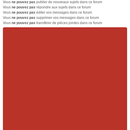
Vous
ne pouvez pas
publier de nouveaux sujets dans ce forum
t
p
é
Vous
ne pouvez pas
répondre aux sujets dans ce forum
l
c
Vous
ne pouvez pas
éditer vos messages dans ce forum
u
e
Vous
ne pouvez pas
supprimer vos messages dans ce forum
s
n
Vous
ne pouvez pas
transférer de pièces jointes dans ce forum
r
t
é
c
e
n
t