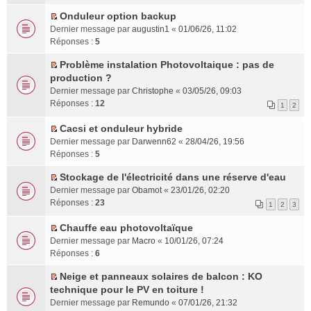
n
r
s
Onduleur option backup
l
u
C
Dernier message par
augustin1
«
01/06/26, 11:02
e
l
o
Réponses :
5
m
t
n
e
e
s
Problème instalation Photovoltaique : pas de
s
C
r
u
production ?
s
o
l
l
Dernier message par
Christophe
«
03/05/26, 09:03
a
n
e
t
Réponses :
12
1
2
g
s
m
e
e
u
e
r
Cacsi et onduleur hybride
n
l
s
l
C
Dernier message par
Darwenn62
«
28/04/26, 19:56
o
t
s
e
o
Réponses :
5
n
e
a
m
n
l
r
g
e
s
Stockage de l'électricité dans une réserve d'eau
u
l
C
e
s
u
Dernier message par
Obamot
«
23/01/26, 02:20
l
e
o
n
s
l
Réponses :
23
1
2
3
e
m
n
o
a
t
p
e
s
n
g
e
Chauffe eau photovoltaïque
l
s
u
l
C
e
r
Dernier message par
Macro
«
10/01/26, 07:24
u
s
l
u
o
n
l
Réponses :
6
s
a
t
l
n
o
e
r
g
e
e
s
n
m
Neige et panneaux solaires de balcon : KO
é
C
e
r
p
u
l
e
technique pour le PV en toiture !
c
o
n
l
l
l
u
s
Dernier message par
Remundo
«
07/01/26, 21:32