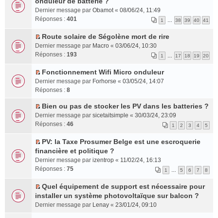
r
e
onduleur de batterie ?
n
e
l
o
l
e
é
s
l
p
Dernier message par
Obamot
«
08/06/24, 11:49
t
n
e
n
c
s
u
l
Réponses :
401
1
…
38
39
40
41
e
s
m
o
e
a
l
u
r
u
e
n
n
g
e
s
Route solaire de Ségolène mort de rire
l
l
s
l
C
t
e
p
r
Dernier message par
Macro
«
03/06/24, 10:30
e
t
s
u
o
n
l
é
Réponses :
193
1
…
17
18
19
20
m
e
a
l
n
o
u
c
e
r
g
e
s
n
s
e
Fonctionnement Wifi Micro onduleur
s
l
e
p
u
l
C
r
n
Dernier message par
Forhorse
«
03/05/24, 14:07
s
e
n
l
l
u
o
é
t
Réponses :
8
a
m
o
u
t
l
n
c
g
e
n
s
e
e
s
e
Bien ou pas de stocker les PV dans les batteries ?
e
s
l
C
r
r
p
u
n
Dernier message par
sicetaitsimple
«
30/03/24, 23:09
n
s
u
o
é
l
l
l
t
Réponses :
46
1
2
3
4
5
o
a
l
n
c
e
u
t
n
g
e
s
e
m
s
e
PV: la Taxe Prosumer Belge est une escroquerie
l
e
p
u
n
e
C
r
r
financière et politique ?
u
n
l
l
t
s
o
é
l
Dernier message par
izentrop
«
11/02/24, 16:13
l
o
u
t
s
n
c
e
Réponses :
75
1
…
5
6
7
8
e
n
s
e
a
s
e
m
p
l
r
r
g
u
n
e
Quel équipement de support est nécessaire pour
l
u
é
l
e
l
t
s
C
installer un système photovoltaïque sur balcon ?
u
l
c
e
n
t
s
o
Dernier message par
Lenay
«
23/01/24, 09:10
s
e
e
m
o
e
a
n
r
p