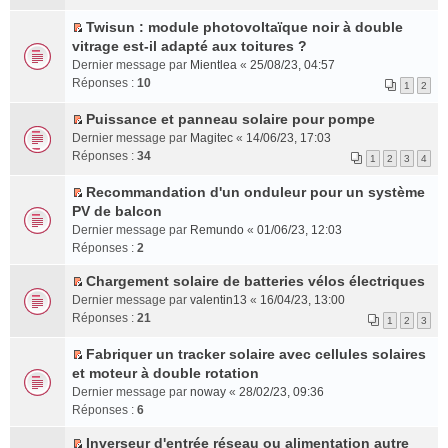
e
e
s
r
n
m
n
g
r
p
u
é
l
e
t
e
Twisun : module photovoltaïque noir à double
l
l
l
C
c
u
s
n
vitrage est-il adapté aux toitures ?
e
u
t
o
e
l
s
o
Dernier message par
Mientlea
«
25/08/23, 04:57
m
s
e
n
n
e
a
n
Réponses :
10
1
2
e
r
r
s
t
p
g
l
s
é
l
u
l
e
u
Puissance et panneau solaire pour pompe
s
c
e
l
u
n
l
C
Dernier message par
Magitec
«
14/06/23, 17:03
a
e
m
t
s
o
e
o
Réponses :
34
1
2
3
4
g
n
e
e
r
n
p
n
e
t
s
r
é
l
l
s
Recommandation d'un onduleur pour un système
n
s
l
c
u
u
u
C
PV de balcon
o
a
e
e
l
s
l
o
Dernier message par
Remundo
«
01/06/23, 12:03
n
g
m
n
e
r
t
n
Réponses :
2
l
e
e
t
p
é
e
s
u
n
s
l
c
r
u
Chargement solaire de batteries vélos électriques
l
o
s
u
e
l
C
l
Dernier message par
valentin13
«
16/04/23, 13:00
e
n
a
s
n
e
o
t
Réponses :
21
1
2
3
p
l
g
r
t
m
n
e
l
u
e
é
e
s
r
Fabriquer un tracker solaire avec cellules solaires
u
l
n
c
s
u
l
C
et moteur à double rotation
s
e
o
e
s
l
e
o
Dernier message par
noway
«
28/02/23, 09:36
r
p
n
n
a
t
m
n
Réponses :
6
é
l
l
t
g
e
e
s
c
u
u
e
r
s
u
Inverseur d'entrée réseau ou alimentation autre