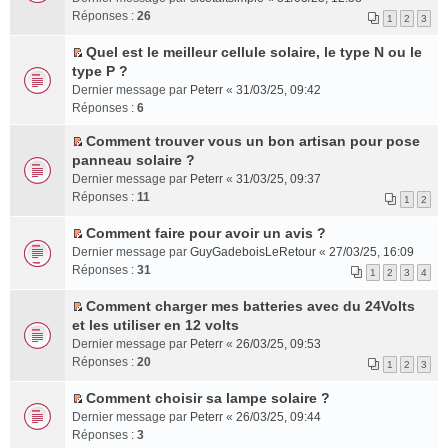
é
l
t
u
n
s
e
t
n
Réponses :
26
1
2
3
c
u
l
o
a
m
e
s
e
s
e
n
g
e
r
u
Quel est le meilleur cellule solaire, le type N ou le
n
r
p
l
e
s
l
l
C
type P ?
t
é
l
u
n
s
e
t
o
Dernier message par
Peterr
«
31/03/25, 09:42
c
u
l
o
a
m
e
n
Réponses :
6
e
s
e
n
g
e
r
s
n
r
p
l
e
s
l
u
Comment trouver vous un bon artisan pour pose
t
é
l
u
n
s
e
C
l
panneau solaire ?
c
u
l
o
a
m
o
t
Dernier message par
Peterr
«
31/03/25, 09:37
e
s
e
n
g
e
n
e
Réponses :
11
1
2
n
r
p
l
e
s
s
r
t
é
l
u
n
s
u
l
Comment faire pour avoir un avis ?
c
u
l
o
a
l
e
C
Dernier message par
GuyGadeboisLeRetour
«
27/03/25, 16:09
e
s
e
n
g
t
m
o
Réponses :
31
1
2
3
4
n
r
p
l
e
e
e
n
t
é
l
u
n
r
s
s
Comment charger mes batteries avec du 24Volts
c
u
l
o
l
s
u
C
et les utiliser en 12 volts
e
s
e
n
e
a
l
o
Dernier message par
Peterr
«
26/03/25, 09:53
n
r
p
l
m
g
t
n
Réponses :
20
1
2
3
t
é
l
u
e
e
e
s
c
u
l
s
n
r
u
Comment choisir sa lampe solaire ?
e
s
e
s
o
l
l
C
Dernier message par
Peterr
«
26/03/25, 09:44
n
r
p
a
n
e
t
o
Réponses :
3
t
é
l
g
l
m
e