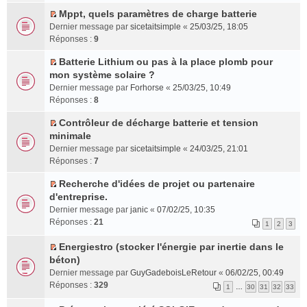
n
c
u
e
u
e
r
s
Mppt, quels paramètres de charge batterie
e
s
n
l
s
l
C
u
Dernier message par
sicetaitsimple
«
25/03/25, 18:05
n
r
o
e
s
e
o
l
Réponses :
9
t
é
n
p
a
m
n
t
c
l
l
g
e
s
Batterie Lithium ou pas à la place plomb pour
e
e
u
u
C
e
s
u
mon système solaire ?
r
n
l
s
o
n
s
l
l
Dernier message par
Forhorse
«
25/03/25, 10:49
t
e
r
n
o
a
t
e
Réponses :
8
p
é
s
n
g
e
m
l
c
u
l
e
r
Contrôleur de décharge batterie et tension
e
u
C
e
l
u
n
l
minimale
s
s
o
n
t
l
o
e
s
Dernier message par
sicetaitsimple
«
24/03/25, 21:01
r
n
t
e
e
n
m
a
Réponses :
7
é
s
r
p
l
e
g
c
u
l
l
Recherche d'idées de projet ou partenaire
u
s
e
C
e
l
e
u
d'entreprise.
l
s
n
o
n
t
m
s
e
a
Dernier message par
o
janic
«
07/02/25, 10:35
n
t
e
e
r
p
g
Réponses :
n
21
1
2
3
s
r
s
é
l
e
l
u
l
s
c
u
n
Energiestro (stocker l'énergie par inertie dans le
u
l
e
a
C
e
s
o
béton)
l
t
m
g
o
n
r
n
e
Dernier message par
GuyGadeboisLeRetour
«
06/02/25, 00:49
e
e
e
n
t
é
l
p
Réponses :
329
1
…
30
31
32
33
r
s
n
s
c
u
l
l
s
o
u