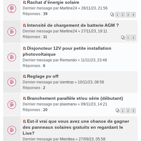
n
g
e
e
u
s
n
r
Rachat d’énergie solaire
t
e
C
p
s
l
r
l
l
Dernier message par
Martine24
«
28/11/23, 21:56
n
o
l
s
t
é
u
e
Réponses :
39
1
2
3
4
o
n
u
a
e
c
l
m
n
s
s
g
r
e
e
e
Intensité de chargement de batterie AGM ?
l
u
r
e
l
C
n
p
s
Dernier message par
Martine24
«
27/11/23, 19:11
u
l
é
n
e
o
t
l
s
Réponses :
11
1
2
l
t
c
o
m
n
u
a
e
e
e
n
e
s
s
g
Disjoncteur 12V pour petite installation
p
r
n
l
s
u
r
e
C
photovoltaique
l
l
t
u
s
l
é
n
o
Dernier message par
Remundo
«
11/11/23, 23:48
u
e
l
a
t
c
o
n
Réponses :
6
s
m
e
g
e
e
n
s
r
e
p
e
r
n
l
u
Reglage pv off
é
s
l
n
l
C
t
u
l
Dernier message par
izentrop
«
10/11/23, 08:56
c
s
u
o
e
o
l
t
Réponses :
2
e
a
s
n
m
n
e
e
n
g
r
l
e
s
p
r
Branchement parallèle et/ou série (débutant)
C
t
e
é
u
s
u
l
l
Dernier message par
plasmanu
«
09/11/23, 14:21
o
n
c
l
s
l
u
e
Réponses :
20
1
2
3
n
o
e
e
a
t
s
m
s
n
n
p
g
e
r
e
Est-il vrai que vous avez une chance de gagner
u
l
C
t
l
e
r
é
s
des panneaux solaires gratuits en regardant le
l
u
o
u
n
l
c
s
Live?
t
l
n
s
o
e
e
a
Dernier message par
Mientlea
«
27/09/23, 05:58