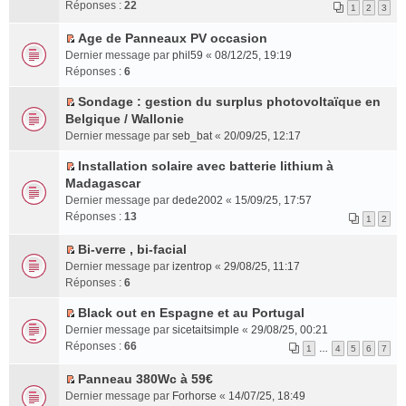
e
n
o
e
u
t
l
s
Réponses :
22
1
2
3
n
s
n
m
s
e
e
a
t
u
l
e
r
r
p
g
Age de Panneaux PV occasion
l
u
s
é
l
C
l
e
Dernier message par
phil59
«
08/12/25, 19:19
t
l
s
c
e
o
u
n
Réponses :
6
e
e
a
e
m
n
s
o
r
p
g
n
e
s
r
n
Sondage : gestion du surplus photovoltaïque en
l
C
l
e
t
s
u
é
l
Belgique / Wallonie
e
o
u
n
s
l
c
u
Dernier message par
seb_bat
«
20/09/25, 12:17
m
n
s
o
a
t
e
l
e
s
r
n
g
e
Installation solaire avec batterie lithium à
n
e
C
s
u
é
l
e
r
Madagascar
t
p
o
s
l
c
u
n
l
l
Dernier message par
dede2002
«
15/09/25, 17:57
n
a
t
e
l
o
e
u
Réponses :
13
1
2
s
g
e
n
e
n
m
s
u
e
r
t
p
l
e
r
Bi-verre , bi-facial
l
n
l
l
C
u
s
é
Dernier message par
izentrop
«
29/08/25, 11:17
t
o
e
u
o
l
s
c
Réponses :
6
e
n
m
s
n
e
a
e
r
l
e
r
s
p
g
Black out en Espagne et au Portugal
n
l
C
u
s
é
u
l
e
t
Dernier message par
sicetaitsimple
«
29/08/25, 00:21
e
o
l
s
c
l
u
n
Réponses :
66
1
…
4
5
6
7
m
n
e
a
e
t
s
o
e
s
p
g
n
e
r
n
Panneau 380Wc à 59€
s
u
l
e
C
t
r
é
l
Dernier message par
Forhorse
«
14/07/25, 18:49