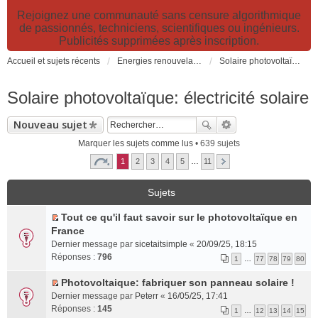
Rejoignez une communauté sans censure algorithmique
de passionnés, techniciens, scientifiques ou ingénieurs.
Publicités supprimées après inscription.
Accueil et sujets récents
Energies renouvelables et fossiles, énergie solaire, biocarburants et changement climatique
Solaire photovoltaïque: électricité solaire
Solaire photovoltaïque: électricité solaire
Nouveau sujet
Marquer les sujets comme lus
• 639 sujets
1
2
3
4
5
…
11
Sujets
Tout ce qu'il faut savoir sur le photovoltaïque en
C
France
o
Dernier message par
sicetaitsimple
«
20/09/25, 18:15
n
Réponses :
796
1
…
77
78
79
80
s
u
Photovoltaique: fabriquer son panneau solaire !
l
C
Dernier message par
Peterr
«
16/05/25, 17:41
t
o
Réponses :
145
1
…
12
13
14
15
e