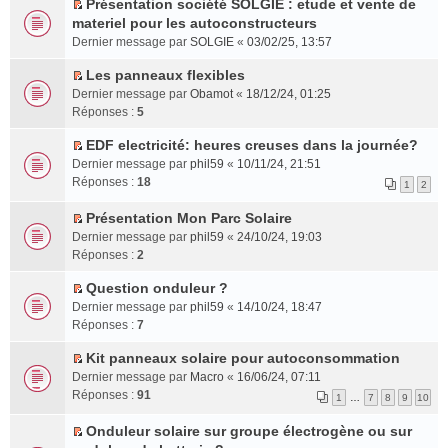
e
l
u
Présentation société SOLGIE : etude et vente de
e
a
n
l
n
e
C
s
materiel pour les autoconstructeurs
m
g
l
t
t
p
o
r
Dernier message par
SOLGIE
«
03/02/25, 13:57
e
e
u
e
l
n
é
s
n
l
r
u
s
c
Les panneaux flexibles
s
o
e
l
C
s
u
e
Dernier message par
Obamot
«
18/12/24, 01:25
a
n
p
e
o
r
l
n
Réponses :
5
g
l
l
m
n
é
t
t
e
u
u
e
s
c
e
EDF electricité: heures creuses dans la journée?
n
l
C
s
s
u
e
r
Dernier message par
phil59
«
10/11/24, 21:51
o
e
o
r
s
l
n
l
Réponses :
18
1
2
n
p
n
é
a
t
t
e
l
l
s
c
g
e
m
Présentation Mon Parc Solaire
u
u
u
e
e
C
r
e
Dernier message par
phil59
«
24/10/24, 19:03
l
s
l
n
n
o
l
s
Réponses :
2
e
r
t
t
o
n
e
s
p
é
e
n
s
m
Question onduleur ?
a
l
C
c
r
l
u
e
g
Dernier message par
phil59
«
14/10/24, 18:47
u
o
e
l
u
l
s
e
Réponses :
7
s
n
n
e
l
t
s
n
r
s
t
m
Kit panneaux solaire pour autoconsommation
e
e
a
o
C
é
u
e
p
r
Dernier message par
g
Macro
«
16/06/24, 07:11
n
o
c
l
s
l
l
Réponses :
e
91
l
1
…
7
8
9
10
n
e
t
s
u
e
n
u
s
n
e
a
s
m
Onduleur solaire sur groupe électrogène ou sur
o
l
u
C
t
r
g