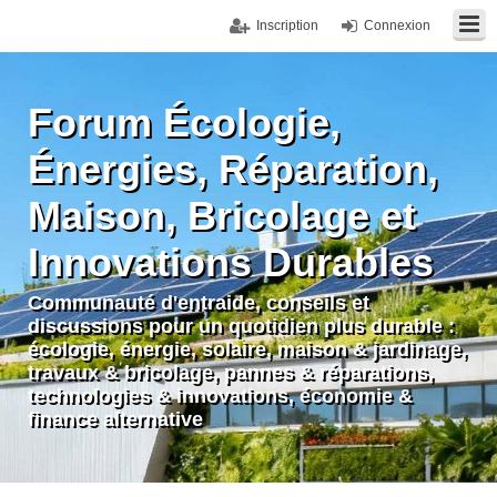
Inscription
Connexion
Forum Écologie,
Énergies, Réparation,
Maison, Bricolage et
Innovations Durables
Communauté d'entraide, conseils et
discussions pour un quotidien plus durable :
écologie, énergie, solaire, maison & jardinage,
travaux & bricolage, pannes & réparations,
technologies & innovations, économie &
finance alternative