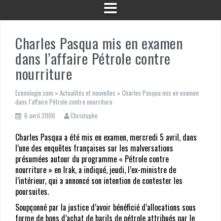
Comment trouver le meilleur prix pour une mutuelle ?
Entretien et dépannage d’une chaudière gaz : tout ce qu’il faut sav
pour éviter les mauvaises surprises
Charles Pasqua mis en examen
dans l’affaire Pétrole contre
Panne, pose incorrecte : recours juridiques en cas de malfaçons
nourriture
QAI : les obligations réglementaires pour les ERP et établissemen
scolaires
Econologie.com
»
Actualités et nouvelles
»
Charles Pasqua mis en examen
dans l’affaire Pétrole contre nourriture
Vers une consommation plus responsable : comprendre les nouvell
offres vertes d’électricité
6 avril 2006
Christophe
Hiver et grand âge – comment adapter sa mutuelle face aux risqu
Charles Pasqua a été mis en examen, mercredi 5 avril, dans
accrus ?
l’une des enquêtes françaises sur les malversations
présumées autour du programme « Pétrole contre
Bien choisir sa citerne agricole pour gérer durablement l’eau à la
nourriture » en Irak, a indiqué, jeudi, l’ex-ministre de
ferme
l’intérieur, qui a annoncé son intention de contester les
Une meilleure logistique agricole pour une ferme plus économe e
poursuites.
énergie
Soupçonné par la justice d’avoir bénéficié d’allocations sous
forme de bons d’achat de barils de pétrole attribués par le
Comment les assureurs s’adaptent aux technologies embarquées d