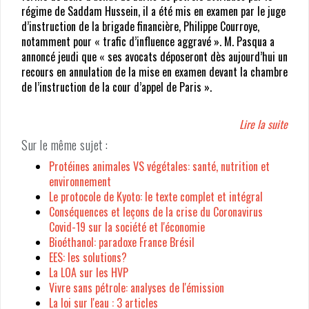
véhicules électriques ?
régime de Saddam Hussein, il a été mis en examen par le juge
d’instruction de la brigade financière, Philippe Courroye,
Aménagement d’un bâtiment d’élevage : ce que vous devriez savo
notamment pour « trafic d’influence aggravé ». M. Pasqua a
avant de vous lancer
annoncé jeudi que « ses avocats déposeront dès aujourd’hui un
recours en annulation de la mise en examen devant la chambre
Économie d’énergie maline : comment faire baisser ses factures
de l’instruction de la cour d’appel de Paris ».
d’électricité et de gaz et sans perdre en confort ?
Comment réaliser une simulation éco-PTZ pour financer vos trava
Lire la suite
énergétiques ?
Sur le même sujet :
Protéines animales VS végétales: santé, nutrition et
environnement
Le protocole de Kyoto: le texte complet et intégral
Conséquences et leçons de la crise du Coronavirus
Covid-19 sur la société et l'économie
Bioéthanol: paradoxe France Brésil
EES: les solutions?
La LOA sur les HVP
Vivre sans pétrole: analyses de l'émission
La loi sur l'eau : 3 articles