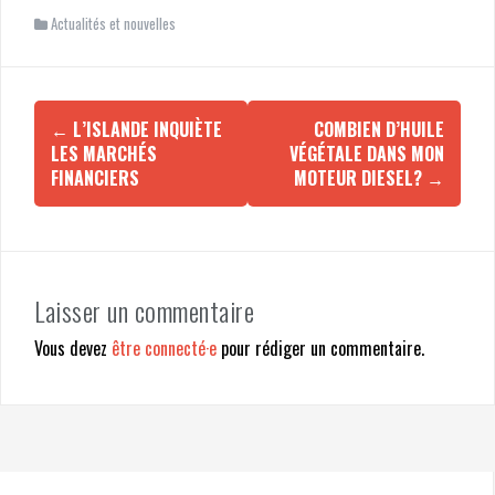
Actualités et nouvelles
←
L’ISLANDE INQUIÈTE
COMBIEN D’HUILE
N
LES MARCHÉS
VÉGÉTALE DANS MON
a
FINANCIERS
MOTEUR DIESEL?
→
v
i
g
a
t
Laisser un commentaire
i
Vous devez
être connecté·e
pour rédiger un commentaire.
o
n
d
'
a