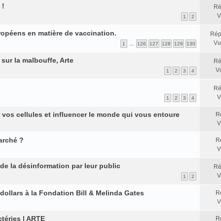
 !
Ré
V
1
2
uropéens en matière de vaccination.
Rép
Vu
1
…
126
127
128
129
130
sur la malbouffe, Arte
Ré
V
1
2
3
4
Ré
V
1
2
3
4
vos cellules et influencer le monde qui vous entoure
R
V
arché ?
R
V
de la désinformation par leur public
Ré
V
1
2
e dollars à la Fondation Bill & Melinda Gates
R
V
ctéries | ARTE
R