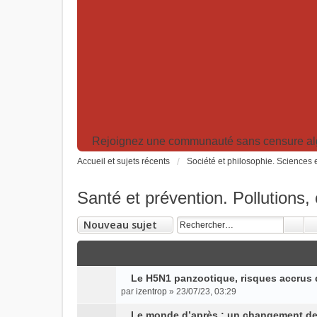
Rejoignez une communauté sans censure algor
Accueil et sujets récents
Société et philosophie. Sciences e
Santé et prévention. Pollutions
Nouveau sujet
Le H5N1 panzootique, risques accrus 
C
par
izentrop
» 23/07/23, 03:29
o
n
Le monde d’après : un changement de