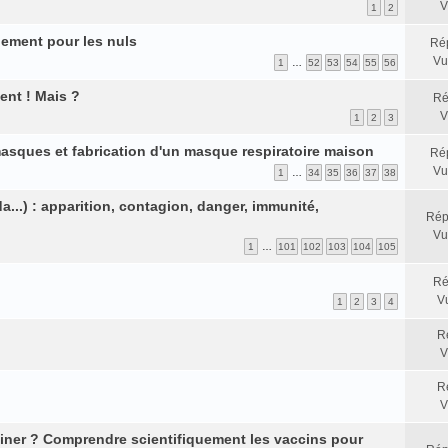
V
1
2
ement pour les nuls
Ré
Vu
1
…
52
53
54
55
56
ent ! Mais ?
Ré
V
1
2
3
masques et fabrication d'un masque respiratoire maison
Ré
Vu
1
…
34
35
36
37
38
a...) : apparition, contagion, danger, immunité,
Rép
Vu
1
…
101
102
103
104
105
Ré
V
1
2
3
4
R
V
R
V
acciner ? Comprendre scientifiquement les vaccins pour