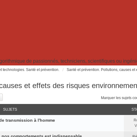
ithmique de passionnés, techniciens, scientifiques ou ingénieu
t technologies. Santé et prévention.
Santé et prévention. Pollutions, causes et
, causes et effets des risques environneme
Marquer les sujets c
SUJETS
ST
de transmission à l'homme
R
V
 nos comportements est indispensable
Ré