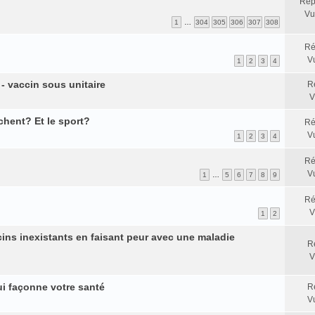
Rép
Vu
1
…
304
305
306
307
308
Ré
V
1
2
3
4
- vaccin sous unitaire
R
V
chent? Et le sport?
Ré
V
1
2
3
4
Ré
V
1
…
5
6
7
8
9
Ré
V
1
2
ins inexistants en faisant peur avec une maladie
R
V
ui façonne votre santé
R
V