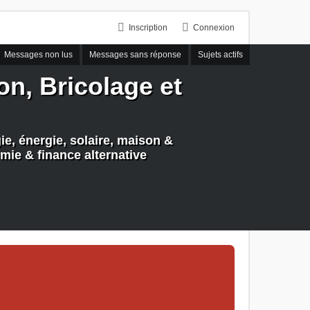
Inscription
Connexion
Messages non lus
Messages sans réponse
Sujets actifs
n, Bricolage et
e, énergie, solaire, maison &
mie & finance alternative