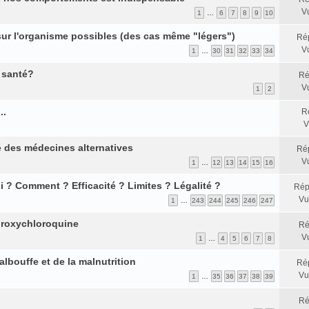
V
1
…
6
7
8
9
10
 sur l'organisme possibles (des cas même "légers")
Ré
V
1
…
30
31
32
33
34
a santé?
Ré
V
1
2
..
R
V
é des médecines alternatives
Ré
V
1
…
12
13
14
15
16
i ? Comment ? Efficacité ? Limites ? Légalité ?
Rép
Vu
1
…
243
244
245
246
247
droxychloroquine
Ré
V
1
…
4
5
6
7
8
albouffe et de la malnutrition
Ré
Vu
1
…
35
36
37
38
39
Ré