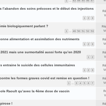
V
1
…
43
44
45
46
47
uis l’abandon des soins précoces et le début des injections
Ré
V
1
2
3
démie biologiquement parlant ?
Ré
V
1
…
49
50
51
52
53
onne alimentation et assimilation des nutriments
Ré
V
1
2
3
 2021 mais une surmortalité aussi forte qu’en 2020
Ré
V
1
2
s entraine le suicide des cellules immunitaires
Ré
V
1
2
3
contre les formes graves covid est remise en question !
Ré
V
1
…
3
4
5
6
7
cole Raoult qu’avec la 4ème dose de vaccin
R
V
pirose !
Ré