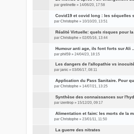
C
s
par
grelinette
» 14/06/20, 17:58
P
o
u
i
n
l
Covid19 et covid long : les séquelles
è
s
C
t
par
Christophe
» 10/10/20, 13:51
c
u
P
o
e
e
l
i
n
r
Réalité Virtuelle: quels risques pour l
s
t
è
s
l
C
par
Christophe
» 02/05/16, 13:44
j
e
c
u
P
e
o
o
r
e
l
i
m
n
Humour anti age, ils font forts sur Ali ..
i
l
s
t
è
e
s
C
par
phil59
» 24/04/23, 18:15
n
e
j
e
c
s
u
P
o
t
m
o
r
e
s
l
i
n
Les dangers de l'allopathie vs inocuit
e
e
i
l
C
s
a
t
è
s
par
janic
» 03/06/17, 08:11
s
s
n
P
e
o
j
g
e
c
u
s
t
i
m
n
o
e
r
e
l
Application du Pass Sanitaire. Pour qu
a
e
è
e
s
i
n
l
C
s
t
par
Christophe
» 14/07/21, 13:25
g
s
c
s
u
n
P
o
e
o
j
e
e
e
s
l
t
i
n
m
n
o
r
Synthèse des connaissances sur l'hy
n
s
a
t
e
è
l
e
s
i
l
C
par
izentrop
» 15/12/20, 09:17
o
j
g
e
s
c
u
s
u
n
P
e
o
n
o
e
r
e
l
s
l
t
i
m
n
Alimentation et faim: les morts de la m
l
i
n
l
s
e
a
t
e
è
e
s
C
par
Christophe
» 23/01/11, 11:50
u
n
o
e
j
p
g
e
s
c
s
u
P
o
l
t
n
m
o
l
e
r
e
s
l
i
n
La guerre des nitrates
e
e
l
e
i
u
n
l
s
a
t
è
s