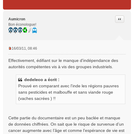
Citer
Aumicron
Bon éconologue!
16/03/11, 08:46
M
e
Effectivement, édifiant sur le manque d'indépendance des
s
autorités compétentes vis à vis des groupes industriels.
s
a
g
dedeleco a écrit :
e
Prouvé en comparant avec l'inde les régions pauvres
n
sans pesticides et malbouffe et sans viande rouge
o
(vaches sacrées ) !!
n
l
u
Cette partie du documentaire est un peu baclée et manque
de données chiffrées. On sait que le risque de survenue d’un
cancer augmente avec l’âge et comme l'espérance de vie est