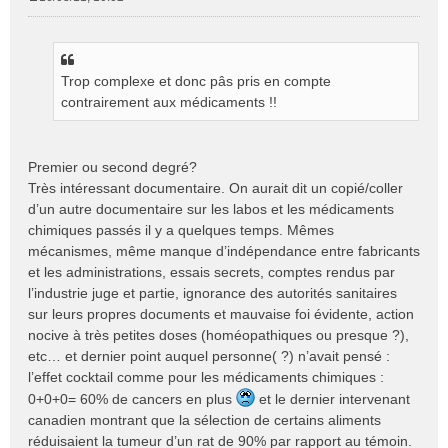
M
e
s
s
Trop complexe et donc pâs pris en compte
a
g
contrairement aux médicaments !!
e
n
o
Premier ou second degré?
n
Très intéressant documentaire. On aurait dit un copié/coller
l
d’un autre documentaire sur les labos et les médicaments
u
chimiques passés il y a quelques temps. Mêmes
mécanismes, même manque d’indépendance entre fabricants
et les administrations, essais secrets, comptes rendus par
l’industrie juge et partie, ignorance des autorités sanitaires
sur leurs propres documents et mauvaise foi évidente, action
nocive à très petites doses (homéopathiques ou presque ?),
etc… et dernier point auquel personne( ?) n’avait pensé :
l’effet cocktail comme pour les médicaments chimiques :
0+0+0= 60% de cancers en plus
et le dernier intervenant
canadien montrant que la sélection de certains aliments
réduisaient la tumeur d’un rat de 90% par rapport au témoin.