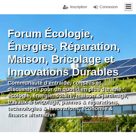
Inscription
Connexion
Forum Écologie,
Énergies, Réparation,
Maison, Bricolage et
Innovations Durables
Communauté d'entraide, conseils et
discussions pour un quotidien plus durable :
écologie, énergie, solaire, maison & jardinage,
travaux & bricolage, pannes & réparations,
technologies & innovations, économie &
finance alternative