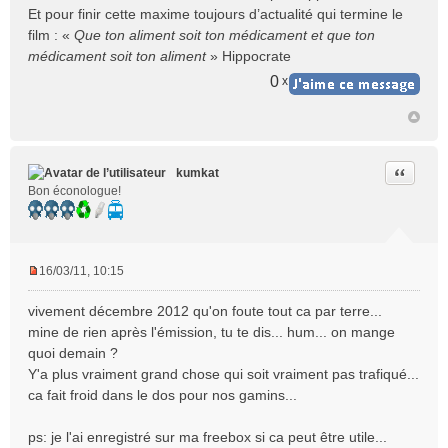
Et pour finir cette maxime toujours d’actualité qui termine le
film : «
Que ton aliment soit ton médicament et que ton
médicament soit ton aliment
» Hippocrate
0
x
Citer
kumkat
Bon éconologue!
16/03/11, 10:15
M
e
vivement décembre 2012 qu'on foute tout ca par terre...
s
mine de rien après l'émission, tu te dis... hum... on mange
s
quoi demain ?
a
Y'a plus vraiment grand chose qui soit vraiment pas trafiqué...
g
e
ca fait froid dans le dos pour nos gamins...
n
o
ps: je l'ai enregistré sur ma freebox si ca peut être utile...
n