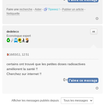
Faire une
recherche
-
Aider
-
Tipeeez !
-
Publier un article
-
Netiquette
Citer
dedeleco
Econologue expert
16/03/11, 12:51
M
e
certains ont trouvé que les petites doses radioactives
s
améliorent la santé !!
s
Cherchez sur internet !!
a
g
0
x
e
n
o
n
l
Afficher les messages publiés depuis :
u