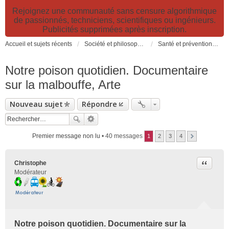
Rejoignez une communauté sans censure algorithmique
de passionnés, techniciens, scientifiques ou ingénieurs.
Publicités supprimées après inscription.
Accueil et sujets récents
Société et philosophie. Sciences et technologies. Santé et prévention.
Santé et prévention. Pollutions, causes et effets des risques environnementaux
Notre poison quotidien. Documentaire
sur la malbouffe, Arte
Nouveau sujet
Répondre
Premier message non lu
• 40 messages
1
2
3
4
Citer
Christophe
Modérateur
Notre poison quotidien. Documentaire sur la