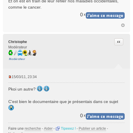
Et on est en train de leur refiler nos maladies occidentales,
comme le cancer.
0
x
Citer
Christophe
Modérateur
15/03/11, 23:34
M
e
Pkoi un autre?
s
s
C'est bien le documentaire que je présentais dans ce sujet
a
g
e
0
x
n
o
Faire une
recherche
-
Aider
-
Tipeeez !
-
Publier un article
-
n