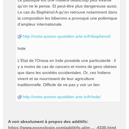
Le plastique est une matière beaucoup plus vivante
qu'on ne le pense. Et peut-être plus dangereuse aussi.
Le cas du Bisphénol A qu'on retrouve notamment dans
la composition les biberons a provoqué une polémique
d'ampleur internationale.
http://notre-poison-quotidien.arte.tv/fr/bisphenol/
Inde
L'Etat de l'Orissa en Inde possède une particularité : il
y a moins de cas de cancers et moins de gens obèses
que dans les sociétés occidentales. Or, ces Indiens
vivent et se nourrissent de leur agriculture
traditionnelle. Difficile de ne pas y voir un lien.
http://notre-poison-quotidien.arte.tv/fr/inde/
A voir absolument à propos des additifs:
https://www.econologie.com/additifs-alim ... -4330.html