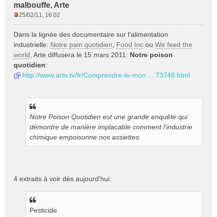
malbouffe, Arte
25/02/11, 16:02
M
e
Dans la lignée des documentaire sur l'alimentation
s
industrielle:
Notre pain quotidien
,
Food Inc
ou
We feed the
s
world
, Arte diffusera le 15 mars 2011:
Notre poison
a
quotidien
:
g
e
http://www.arte.tv/fr/Comprendre-le-mon ... 73748.html
n
o
n
l
Notre Poison Quotidien est une grande enquête qui
u
démontre de manière implacable comment l'industrie
chimique empoisonne nos assiettes.
4 extraits à voir dès aujourd'hui:
Pesticide