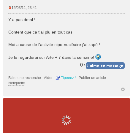
15/03/11, 23:41
M
e
Y a pas dmal !
s
s
Content que ca t'ai plu en tout cas!
a
g
e
Moi a cause de l'activité nipo-nucléaire j'ai zapé !
n
o
Je le regarderai sur Arte + 7 dans la semaine!
n
0
x
l
u
Faire une
recherche
-
Aider
-
Tipeeez !
-
Publier un article
-
Netiquette