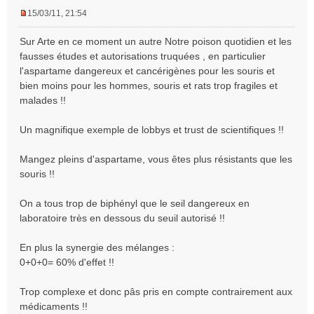
15/03/11, 21:54
M
e
Sur Arte en ce moment un autre Notre poison quotidien et les
s
fausses études et autorisations truquées , en particulier
s
l'aspartame dangereux et cancérigènes pour les souris et
a
bien moins pour les hommes, souris et rats trop fragiles et
g
e
malades !!
n
o
Un magnifique exemple de lobbys et trust de scientifiques !!
n
l
Mangez pleins d'aspartame, vous êtes plus résistants que les
u
souris !!
On a tous trop de biphényl que le seil dangereux en
laboratoire très en dessous du seuil autorisé !!
En plus la synergie des mélanges :
0+0+0= 60% d'effet !!
Trop complexe et donc pâs pris en compte contrairement aux
médicaments !!