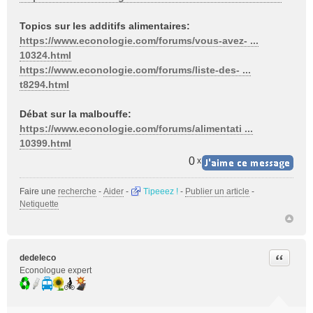
Topics sur les additifs alimentaires:
https://www.econologie.com/forums/vous-avez- ...
10324.html
https://www.econologie.com/forums/liste-des- ...
t8294.html
Débat sur la malbouffe:
https://www.econologie.com/forums/alimentati ...
10399.html
0
x
Faire une
recherche
-
Aider
-
Tipeeez !
-
Publier un article
-
Netiquette
Citer
dedeleco
Econologue expert