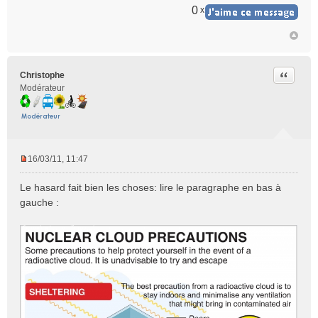
0
x
l
u
Citer
Christophe
Modérateur
16/03/11, 11:47
M
e
Le hasard fait bien les choses: lire le paragraphe en bas à
s
gauche :
s
a
g
e
n
o
n
l
u