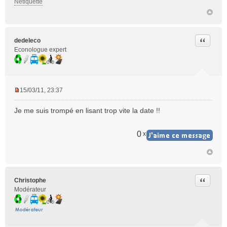
Netiquette
l
u
Citer
dedeleco
Econologue expert
15/03/11, 23:37
M
e
Je me suis trompé en lisant trop vite la date !!
s
s
a
0
x
g
e
n
o
n
Citer
Christophe
l
Modérateur
u