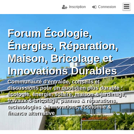
Inscription
Connexion
Forum Écologie,
Énergies, Réparation,
Maison, Bricolage et
Innovations Durables
Communauté d'entraide, conseils et
discussions pour un quotidien plus durable :
écologie, énergie, solaire, maison & jardinage,
travaux & bricolage, pannes & réparations,
technologies & innovations, économie &
finance alternative