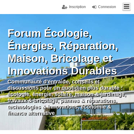
Inscription
Connexion
Forum Écologie,
Énergies, Réparation,
Maison, Bricolage et
Innovations Durables
Communauté d'entraide, conseils et
discussions pour un quotidien plus durable :
écologie, énergie, solaire, maison & jardinage,
travaux & bricolage, pannes & réparations,
technologies & innovations, économie &
finance alternative