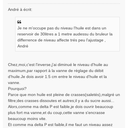
M
e
André à écrit:
s
s
a
g
Je ne m'occupe pas du niveau l'huile est dans un
e
reservoir de 30litres a 1 metre audessu du bruleur la
n
differrence de niveau affecte trés peu l'ajustage ,
o
André
n
l
u
Chez,moi,c'est l'inverse,j'ai diminué le niveau d'huile au
maximum,par rapport à la vanne de réglage du débit
d'huile.Je dois avoir 1.5 cm entre le niveau d'huile et la
vanne.
Pourquoi?
Parce que mon huile est pleine de crasses(saletés),malgré un
filtre;des crasses dissoutes et autres;il y a du sucre aussi...
Alors,comme ma delta P est faible,je dois ouvrir beaucoup
plus fort ma vanne,et du coup,cette vanne s'encrasse
beaucoup moins vite.
Et comme ma delta P est faible,il me faut un niveau assez