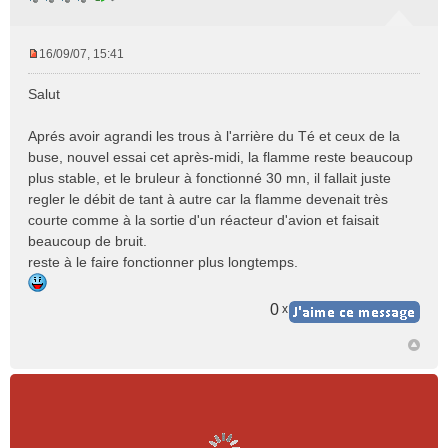
16/09/07, 15:41
M
e
Salut
s
s
Aprés avoir agrandi les trous à l'arrière du Té et ceux de la
a
buse, nouvel essai cet après-midi, la flamme reste beaucoup
g
e
plus stable, et le bruleur à fonctionné 30 mn, il fallait juste
n
regler le débit de tant à autre car la flamme devenait très
o
courte comme à la sortie d'un réacteur d'avion et faisait
n
beaucoup de bruit.
l
reste à le faire fonctionner plus longtemps.
u
0
x