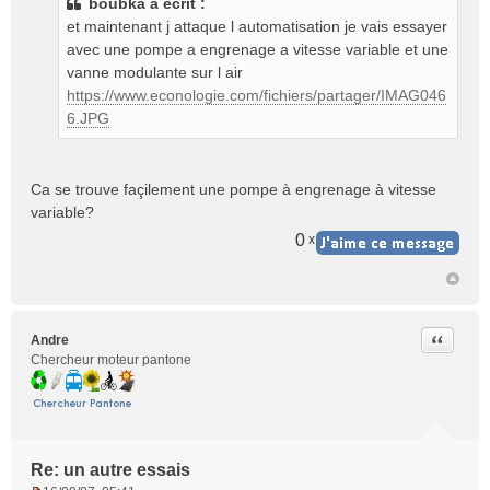
boubka a écrit :
s
et maintenant j attaque l automatisation je vais essayer
a
g
avec une pompe a engrenage a vitesse variable et une
e
vanne modulante sur l air
n
https://www.econologie.com/fichiers/partager/IMAG046
o
6.JPG
n
l
u
Ca se trouve façilement une pompe à engrenage à vitesse
variable?
0
x
Citer
Andre
Chercheur moteur pantone
Re: un autre essais