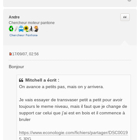
Citer
Andre
Chercheur moteur pantone
17/09/07, 02:56
M
e
Bonjour
s
s
Mitchell a écrit :
a
g
On avance a petits pas, mais on y arrivera.
e
n
Je vais essayer de transvaser petit a petit pour avoir
o
toujours le meme niveau, mais il faut que je change de
n
support car celui que j'ai est en bois et il commence à
l
bruler
u
https://www.econologie.com/fichiers/partager/DSC0019
5.JPG