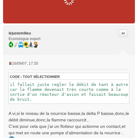
Citer
lejustemilieu
Econologue expert
16/09/07, 17:35
M
e
CODE :
TOUT SÉLECTIONNER
s
s
il fallait juste regler le débit de tant à autre
car la flamme devenait très courte comme à la
a
sortie d'un réacteur d'avion et faisait beaucoup
g
de bruit.
e
n
o
A vi,si le niveau de la nourrice baisse,la delta P baisse,donc,le
n
débit diminue,donc,la flamme raccourcit...
l
C'est pour cela que j'ai un flotteur qui actionne un contact,et
u
qui met en route une pompe d'alimentation de la nourrice ..