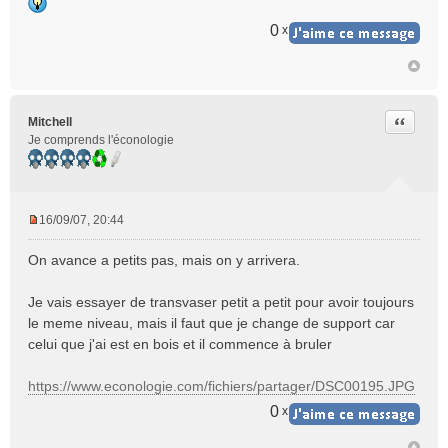
0
x
Citer
Mitchell
Je comprends l'éconologie
16/09/07, 20:44
M
e
On avance a petits pas, mais on y arrivera.
s
s
Je vais essayer de transvaser petit a petit pour avoir toujours
a
le meme niveau, mais il faut que je change de support car
g
e
celui que j'ai est en bois et il commence à bruler
n
o
https://www.econologie.com/fichiers/partager/DSC00195.JPG
n
0
x
l
u