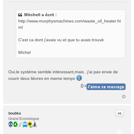
M
e
s
Mitchell a écrit :
s
http://www.murphysmachines.com/waste_oil_heater.ht
a
g
ml
e
n
C'est ca dont j'avais vu et que tu avais trouvé
o
n
Michel
l
u
Oui,le système semble intéressant,mais...j'ai pas envie de
courir deux lièvres en meme temps
0
x
Citer
boubka
Grand Econologue