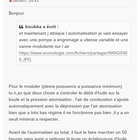
16/09/07, 05:41
M
e
Bonjour
s
s
boubka a écrit :
a
g
et maintenant j attaque l automatisation je vais essayer
e
avec une pompe a engrenage a vitesse variable et une
n
vanne modulante sur l air
o
https://www.econologie.com/fichiers/partager/IMAG046
n
6.JPG
l
u
Pour le moduler (pleine puissance a puissance minimum)
tu n,as que deux chose a controler le débit d'huile sur la
boule et la pression atomisation , l'air de combustion s'ajuste
automatiquement avec la dépression par l'air atomisation
bien que a trés bas régime il ne fonctionne pas bien ,il y a un
seuil minimal a respecter..
Avant de l'automatiser au total, il faut le faire marcher un 50
heures sans avoir a nettoyer la buse ou éclabousure d'huile .