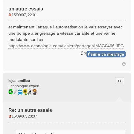
un autre essais
15/09/07, 22:01
M
e
et maintenant j attaque l automatisation je vais essayer avec
s
une pompe a engrenage a vitesse variable et une vanne
s
modulante sur l air
a
https://www.econologie.com/fichiers/partager/IMAG0466.JPG
g
e
0
x
n
o
n
l
u
Citer
lejustemilieu
Econologue expert
Re: un autre essais
15/09/07, 23:37
M
e
s