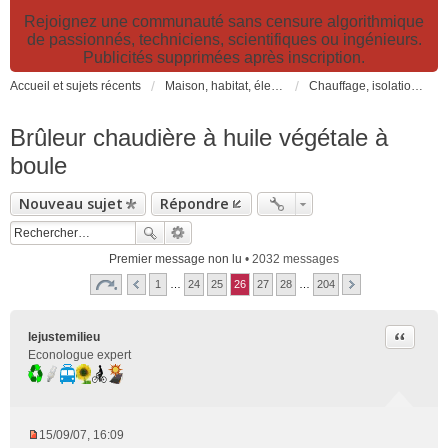
Rejoignez une communauté sans censure algorithmique
de passionnés, techniciens, scientifiques ou ingénieurs.
Publicités supprimées après inscription.
Accueil et sujets récents
Maison, habitat, électricité et jardin. Travaux et bricolage.
Chauffage, isolation, ventilation, VMC, refroidissement...
Brûleur chaudière à huile végétale à
boule
Nouveau sujet
Répondre
Premier message non lu
• 2032 messages
1
…
24
25
26
27
28
…
204
Citer
lejustemilieu
Econologue expert
15/09/07, 16:09