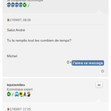
Je comprends l'éconologie
17/09/07, 08:28
M
e
Salut André
s
s
Tu la remplis tout les combien de temps?
a
g
e
n
Michel
o
0
x
n
l
u
Citer
lejustemilieu
Econologue expert
17/09/07, 17:25