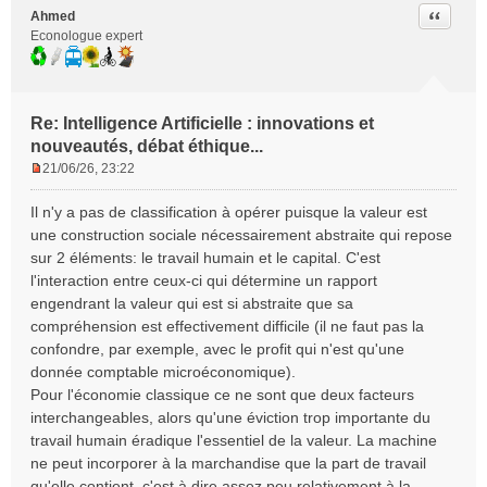
Citer
Ahmed
Econologue expert
Re: Intelligence Artificielle : innovations et
nouveautés, débat éthique...
21/06/26, 23:22
M
e
Il n'y a pas de classification à opérer puisque la valeur est
s
une construction sociale nécessairement abstraite qui repose
s
sur 2 éléments: le travail humain et le capital. C'est
a
l'interaction entre ceux-ci qui détermine un rapport
g
e
engendrant la valeur qui est si abstraite que sa
n
compréhension est effectivement difficile (il ne faut pas la
o
confondre, par exemple, avec le profit qui n'est qu'une
n
donnée comptable microéconomique).
l
Pour l'économie classique ce ne sont que deux facteurs
u
interchangeables, alors qu'une éviction trop importante du
travail humain éradique l'essentiel de la valeur. La machine
ne peut incorporer à la marchandise que la part de travail
qu'elle contient, c'est à dire assez peu relativement à la