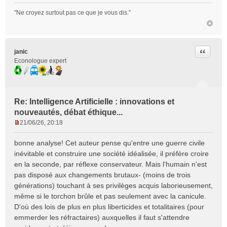
"Ne croyez surtout pas ce que je vous dis."
Citer
janic
Econologue expert
Re: Intelligence Artificielle : innovations et
nouveautés, débat éthique...
21/06/26, 20:18
M
e
bonne analyse! Cet auteur pense qu'entre une guerre civile
s
inévitable et construire une société idéalisée, il préfère croire
s
en la seconde, par réflexe conservateur. Mais l'humain n'est
a
pas disposé aux changements brutaux- (moins de trois
g
e
générations) touchant à ses privilèges acquis laborieusement,
n
même si le torchon brûle et pas seulement avec la canicule.
o
D'où des lois de plus en plus liberticides et totalitaires (pour
n
emmerder les réfractaires) auxquelles il faut s'attendre
l