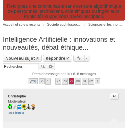
Rejoignez une communauté sans censure algorithmique
de passionnés, techniciens, scientifiques ou ingénieurs.
Publicités supprimées après inscription.
Accueil et sujets récents
Société et philosophie. Sciences et technologies. Santé et prévention.
Sciences et technologies
Intelligence Artificielle : innovations et
nouveautés, débat éthique...
Nouveau sujet
Répondre
Premier message non lu
• 818 messages
1
…
77
78
79
80
81
82
Citer
Christophe
Modérateur