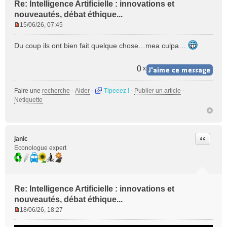
Re: Intelligence Artificielle : innovations et
nouveautés, débat éthique...
15/06/26, 07:45
M
e
Du coup ils ont bien fait quelque chose…mea culpa…
s
s
a
0
x
g
e
Faire une
recherche
-
Aider
-
Tipeeez !
-
Publier un article
-
n
Netiquette
o
n
l
u
Citer
janic
Econologue expert
Re: Intelligence Artificielle : innovations et
nouveautés, débat éthique...
18/06/26, 18:27
M
e