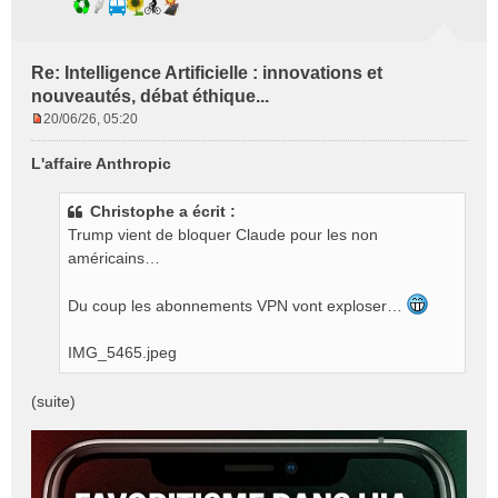
Re: Intelligence Artificielle : innovations et
nouveautés, débat éthique...
20/06/26, 05:20
M
e
L'affaire Anthropic
s
s
Christophe a écrit :
a
g
Trump vient de bloquer Claude pour les non
e
américains…
n
o
Du coup les abonnements VPN vont exploser…
n
l
IMG_5465.jpeg
u
(suite)