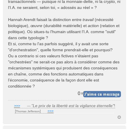
transactionnels — puisque ni la monnaie-dette, ni la crypto, ni
l’I.A. ne seraient, selon toi, « adossés au réel » ?
Hannah Arendt faisait la distinction entre
travail
(nécessité
biologique),
œuvre
(durabilité matérielle) et
action
(relation et
politique). Où situes-tu l'humain utilisant l’I.A. comme "outil"
dans cette typologie ?
Et si, comme tu l'as parfois suggéré, il y avait une sorte
"d'orchestration", quelle forme prendrait-elle et pourquoi?
Ou a contrario si ces valeurs fictives n’étaient pas
"orchestrées" ne serait-ce pas alors à considérer comme des
mécanismes systémiques qui produisent des conséquences
en chaîne, comme des fonctions automatiques dans
l’économie, conséquence de la façon dont elle est
conditionnée ?
0
x
"Le prix de la liberté est la vigilance éternelle"
!
>>>
___
—
[
]
___
>>>
______________________________
Thomas Jefferson