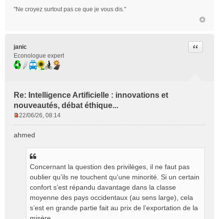
"Ne croyez surtout pas ce que je vous dis."
Citer
janic
Econologue expert
Re: Intelligence Artificielle : innovations et
nouveautés, débat éthique...
22/06/26, 08:14
M
e
ahmed
s
s
a
g
Concernant la question des privilèges, il ne faut pas
e
oublier qu’ils ne touchent qu’une minorité. Si un certain
n
confort s’est répandu davantage dans la classe
o
moyenne des pays occidentaux (au sens large), cela
n
s’est en grande partie fait au prix de l’exportation de la
l
misère.
u