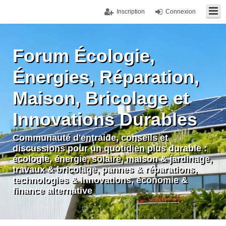
Inscription
Connexion
Forum Écologie,
Énergies, Réparation,
Maison, Bricolage et
Innovations Durables
Communauté d'entraide, conseils et
discussions pour un quotidien plus durable :
écologie, énergie, solaire, maison & jardinage,
travaux & bricolage, pannes & réparations,
technologies & innovations, économie &
finance alternative