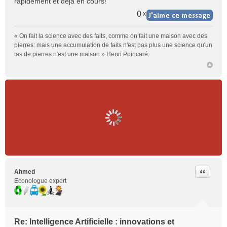
rapidement et déja en cours!
u
0
x
« On fait la science avec des faits, comme on fait une maison avec des
pierres: mais une accumulation de faits n'est pas plus une science qu'un
tas de pierres n'est une maison » Henri Poincaré
Citer
Ahmed
Econologue expert
Re: Intelligence Artificielle : innovations et