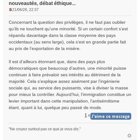
nouveautés, débat éthique...
21/06/26, 22:37
M
e
Concernant la question des privilèges, il ne faut pas oublier
s
qu’ils ne touchent qu’une minorité. Si un certain confort s’est
s
répandu davantage dans la classe moyenne des pays
a
occidentaux (au sens large), cela s’est en grande partie fait
g
e
au prix de l’exportation de la misère.
n
o
Il est d’ailleurs étonnant que, dans des pays plus
n
démocratiques que beaucoup d’autres, une minorité puisse
l
continuer à faire prévaloir ses intérêts au détriment de la
u
majorité. Cela s’explique assez aisément par l’ingénierie
sociale qui, au service des puissants, vise à diviser la masse
pour mieux la contrôler. Aujourd’hui, l’immigration constitue un
levier important dans cette manipulation, l’antisémitisme
étant, quant à lui, quelque peu passé de mode.
1
x
"Ne croyez surtout pas ce que je vous dis."