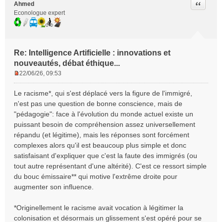
Citer
Ahmed
Econologue expert
Re: Intelligence Artificielle : innovations et
nouveautés, débat éthique...
22/06/26, 09:53
M
e
Le racisme*, qui s'est déplacé vers la figure de l'immigré,
s
n'est pas une question de bonne conscience, mais de
s
"pédagogie": face à l'évolution du monde actuel existe un
a
puissant besoin de compréhension assez universellement
g
e
répandu (et légitime), mais les réponses sont forcément
n
complexes alors qu'il est beaucoup plus simple et donc
o
satisfaisant d'expliquer que c'est la faute des immigrés (ou
n
tout autre représentant d'une altérité). C'est ce ressort simple
l
du bouc émissaire** qui motive l'extrême droite pour
u
augmenter son influence.
*Originellement le racisme avait vocation à légitimer la
colonisation et désormais un glissement s'est opéré pour se