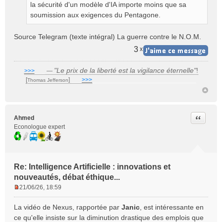
la sécurité d'un modèle d'IA importe moins que sa
soumission aux exigences du Pentagone.
​Source Telegram (texte intégral) La guerre contre le N.O.M.
3
x
"Le prix de la liberté est la vigilance éternelle"
!
>>>
___
—
[
]
___
>>>
______________________________
Thomas Jefferson
Citer
Ahmed
Econologue expert
Re: Intelligence Artificielle : innovations et
nouveautés, débat éthique...
21/06/26, 18:59
M
e
La vidéo de Nexus, rapportée par
Janic
, est intéressante en
s
ce qu'elle insiste sur la diminution drastique des emplois que
s