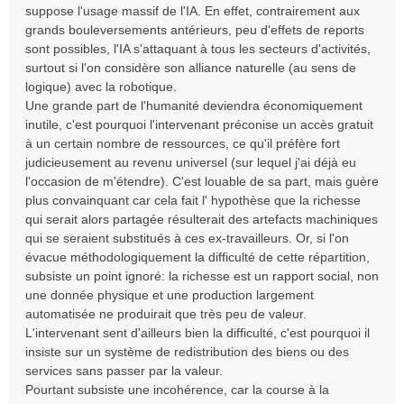
suppose l'usage massif de l'IA. En effet, contrairement aux
a
grands bouleversements antérieurs, peu d'effets de reports
g
e
sont possibles, l'IA s'attaquant à tous les secteurs d'activités,
n
surtout si l'on considère son alliance naturelle (au sens de
o
logique) avec la robotique.
n
Une grande part de l'humanité deviendra économiquement
l
inutile, c'est pourquoi l'intervenant préconise un accès gratuit
u
à un certain nombre de ressources, ce qu'il préfère fort
judicieusement au revenu universel (sur lequel j'ai déjà eu
l'occasion de m'étendre). C'est louable de sa part, mais guère
plus convainquant car cela fait l' hypothèse que la richesse
qui serait alors partagée résulterait des artefacts machiniques
qui se seraient substitués à ces ex-travailleurs. Or, si l'on
évacue méthodologiquement la difficulté de cette répartition,
subsiste un point ignoré: la richesse est un rapport social, non
une donnée physique et une production largement
automatisée ne produirait que très peu de valeur.
L'intervenant sent d'ailleurs bien la difficulté, c'est pourquoi il
insiste sur un système de redistribution des biens ou des
services sans passer par la valeur.
Pourtant subsiste une incohérence, car la course à la