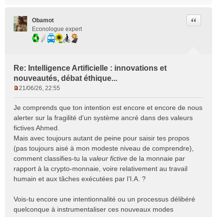
Citer
Obamot
Econologue expert
Re: Intelligence Artificielle : innovations et
nouveautés, débat éthique...
21/06/26, 22:55
M
e
Je comprends que ton intention est encore et encore de nous
s
alerter sur la fragilité d'un système ancré dans des valeurs
s
fictives Ahmed.
a
Mais avec toujours autant de peine pour saisir tes propos
g
e
(pas toujours aisé à mon modeste niveau de comprendre),
n
comment classifies-tu la
valeur fictive
de la monnaie par
o
rapport à la crypto-monnaie, voire relativement au travail
n
humain et aux tâches exécutées par l’I.A. ?
l
u
Vois-tu encore une intentionnalité ou un processus délibéré
quelconque à instrumentaliser ces nouveaux modes