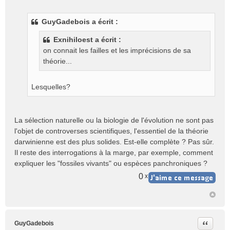
e
s
GuyGadebois a écrit :
s
a
Exnihiloest a écrit :
g
on connait les failles et les imprécisions de sa
e
théorie...
n
o
n
Lesquelles?
l
u
La sélection naturelle ou la biologie de l'évolution ne sont pas
l'objet de controverses scientifiques, l'essentiel de la théorie
darwinienne est des plus solides. Est-elle complète ? Pas sûr.
Il reste des interrogations à la marge, par exemple, comment
expliquer les "fossiles vivants" ou espèces panchroniques ?
0
x
Citer
GuyGadebois