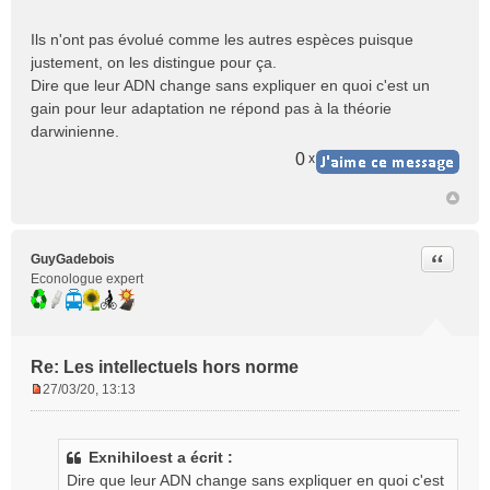
Ils n'ont pas évolué comme les autres espèces puisque
justement, on les distingue pour ça.
Dire que leur ADN change sans expliquer en quoi c'est un
gain pour leur adaptation ne répond pas à la théorie
darwinienne.
0
x
Citer
GuyGadebois
Econologue expert
Re: Les intellectuels hors norme
27/03/20, 13:13
M
e
s
Exnihiloest a écrit :
s
Dire que leur ADN change sans expliquer en quoi c'est
a