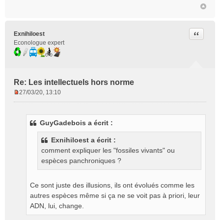
Citer
Exnihiloest
Econologue expert
Re: Les intellectuels hors norme
27/03/20, 13:10
M
e
s
GuyGadebois a écrit :
s
a
Exnihiloest a écrit :
g
comment expliquer les "fossiles vivants" ou
e
espèces panchroniques ?
n
o
n
Ce sont juste des illusions, ils ont évolués comme les
l
autres espèces même si ça ne se voit pas à priori, leur
u
ADN, lui, change.