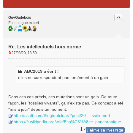
Citer
GuyGadebois
Econologue expert
Re: Les intellectuels hors norme
27/03/20, 13:50
M
e
s
ABC2019 a écrit :
s
elles ne correspondent pas forcément à un gain...
a
g
e
n
Dans ces cas précis, ces mutations sont un gain. De toute
o
façon, les "fossiles vivants", ça n'existe pas. Ce concept a été
n
"mis à jour" depuis un moment.
l
http://ssaft.com/Blog/dotclear/?post/20 ... ssile-mort
u
https://fr.wikipedia.org/wiki/Esp%C3%A8ce_panchronique
1
x