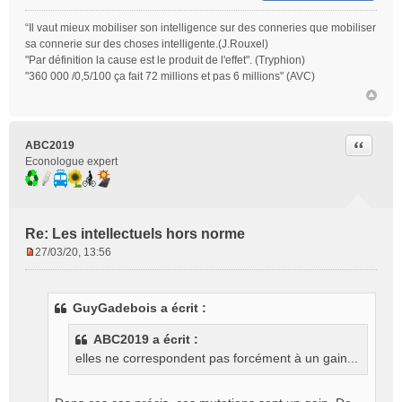
“Il vaut mieux mobiliser son intelligence sur des conneries que mobiliser
sa connerie sur des choses intelligente.(J.Rouxel)
"Par définition la cause est le produit de l'effet". (Tryphion)
"360 000 /0,5/100 ça fait 72 millions et pas 6 millions" (AVC)
Citer
ABC2019
Econologue expert
Re: Les intellectuels hors norme
27/03/20, 13:56
M
e
s
GuyGadebois a écrit :
s
a
ABC2019 a écrit :
g
elles ne correspondent pas forcément à un gain...
e
n
o