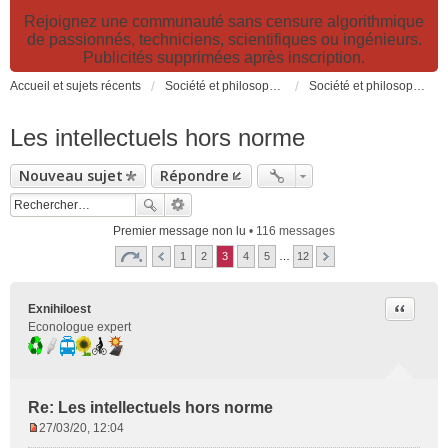
Rejoignez une communauté sans censure algorithmique
de passionnés, techniciens, scientifiques ou ingénieurs.
Publicités supprimées après inscription.
Accueil et sujets récents
Société et philosophie. Sciences et technologies. Santé et prévention.
Société et philosophie
Les intellectuels hors norme
Nouveau sujet
Répondre
Premier message non lu
• 116 messages
1
2
3
4
5
…
12
Citer
Exnihiloest
Econologue expert
Re: Les intellectuels hors norme
27/03/20, 12:04
M