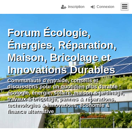
Inscription
Connexion
Forum Écologie,
Énergies, Réparation,
Maison, Bricolage et
Innovations Durables
Communauté d'entraide, conseils et
discussions pour un quotidien plus durable :
écologie, énergie, solaire, maison & jardinage,
travaux & bricolage, pannes & réparations,
technologies & innovations, économie &
finance alternative