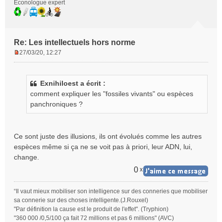
Econologue expert
Re: Les intellectuels hors norme
27/03/20, 12:27
M
e
s
Exnihiloest a écrit :
s
comment expliquer les "fossiles vivants" ou espèces
a
g
panchroniques ?
e
n
o
Ce sont juste des illusions, ils ont évolués comme les autres
n
espèces même si ça ne se voit pas à priori, leur ADN, lui,
l
change.
u
0
x
“Il vaut mieux mobiliser son intelligence sur des conneries que mobiliser
sa connerie sur des choses intelligente.(J.Rouxel)
"Par définition la cause est le produit de l'effet". (Tryphion)
"360 000 /0,5/100 ça fait 72 millions et pas 6 millions" (AVC)