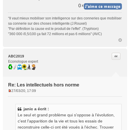
n
l
0
x
u
“Il vaut mieux mobiliser son intelligence sur des conneries que mobiliser
sa connerie sur des choses intelligente.(J.Rouxel)
"Par définition la cause est le produit de l'effet". (Tryphion)
"360 000 /0,5/100 ça fait 72 millions et pas 6 millions" (AVC)
Citer
ABC2019
Econologue expert
Re: Les intellectuels hors norme
27/03/20, 17:09
M
e
s
janic a écrit :
s
Le seul et grand problème qui s'oppose à l'évolution,
a
g
c'est l'apparition de la vie et tous les essais de
e
reconstruire celle-ci ont été voués à l'échec. Trouver