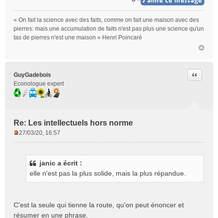
« On fait la science avec des faits, comme on fait une maison avec des
pierres: mais une accumulation de faits n'est pas plus une science qu'un
tas de pierres n'est une maison » Henri Poincaré
Citer
GuyGadebois
Econologue expert
Re: Les intellectuels hors norme
27/03/20, 16:57
M
e
s
janic a écrit :
s
elle n'est pas la plus solide, mais la plus répandue.
a
g
e
n
C'est la seule qui tienne la route, qu'on peut énoncer et
o
résumer en une phrase.