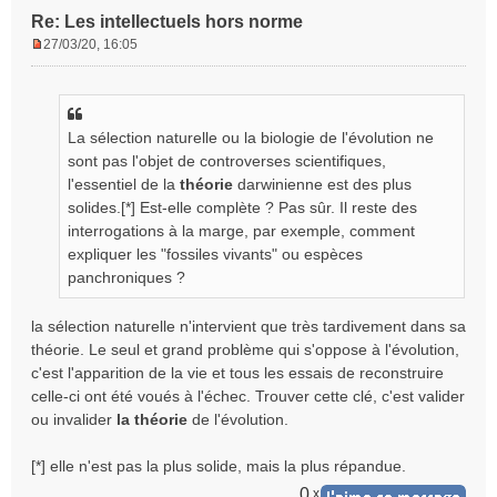
Re: Les intellectuels hors norme
27/03/20, 16:05
M
e
s
s
La sélection naturelle ou la biologie de l'évolution ne
a
g
sont pas l'objet de controverses scientifiques,
e
l'essentiel de la
théorie
darwinienne est des plus
n
solides.[*] Est-elle complète ? Pas sûr. Il reste des
o
interrogations à la marge, par exemple, comment
n
expliquer les "fossiles vivants" ou espèces
l
panchroniques ?
u
la sélection naturelle n'intervient que très tardivement dans sa
théorie. Le seul et grand problème qui s'oppose à l'évolution,
c'est l'apparition de la vie et tous les essais de reconstruire
celle-ci ont été voués à l'échec. Trouver cette clé, c'est valider
ou invalider
la théorie
de l'évolution.
[*] elle n'est pas la plus solide, mais la plus répandue.
0
x