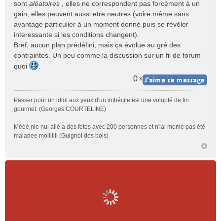
sont
aléatoires
, elles ne correspondent pas forcément à un
gain, elles peuvent aussi etre neutres (voire même sans
avantage particulier à un moment donné puis se révéler
interessante si les conditions changent).
Bref, aucun plan prédéfini, mais ça évolue au gré des
contraintes. Un peu comme la discussion sur un fil de forum
quoi
.
0
x
Passer pour un idiot aux yeux d'un imbécile est une volupté de fin
gourmet. (Georges COURTELINE)
Mééé nie nui allé a des fetes avec 200 personnes et n'iai meme pas été
maladee moiiiiiii (Guignol des bois)