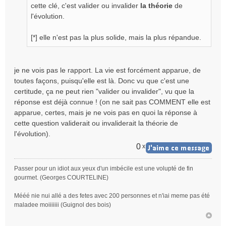
n
cette clé, c'est valider ou invalider
la théorie
de
o
l'évolution.
n
l
[*] elle n'est pas la plus solide, mais la plus répandue.
u
je ne vois pas le rapport. La vie est forcément apparue, de
toutes façons, puisqu'elle est là. Donc vu que c'est une
certitude, ça ne peut rien "valider ou invalider", vu que la
réponse est déjà connue ! (on ne sait pas COMMENT elle est
apparue, certes, mais je ne vois pas en quoi la réponse à
cette question validerait ou invaliderait la théorie de
l'évolution).
0
x
Passer pour un idiot aux yeux d'un imbécile est une volupté de fin
gourmet. (Georges COURTELINE)
Mééé nie nui allé a des fetes avec 200 personnes et n'iai meme pas été
maladee moiiiiiii (Guignol des bois)