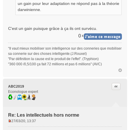
g
un gain pour leur adaptation ne répond pas à la théorie
e
darwinienne.
n
o
n
C'est un gain puisque grâce à ça ils ont survécu.
l
u
0
x
“Il vaut mieux mobiliser son intelligence sur des conneries que mobiliser
sa connerie sur des choses intelligente.(J.Rouxel)
"Par définition la cause est le produit de l'effet". (Tryphion)
"360 000 /0,5/100 ça fait 72 millions et pas 6 millions" (AVC)
Citer
ABC2019
Econologue expert
Re: Les intellectuels hors norme
27/03/20, 13:37
M