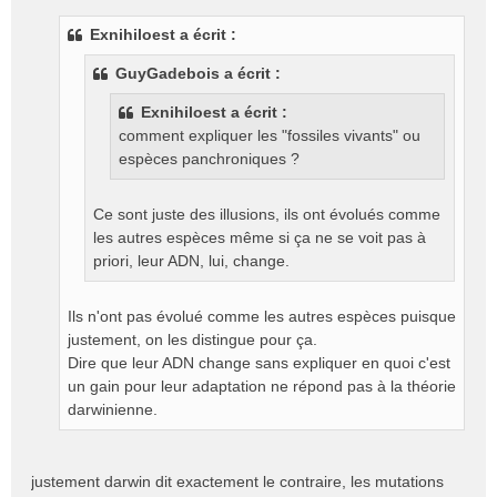
e
s
Exnihiloest a écrit :
s
a
GuyGadebois a écrit :
g
e
Exnihiloest a écrit :
n
comment expliquer les "fossiles vivants" ou
o
espèces panchroniques ?
n
l
u
Ce sont juste des illusions, ils ont évolués comme
les autres espèces même si ça ne se voit pas à
priori, leur ADN, lui, change.
Ils n'ont pas évolué comme les autres espèces puisque
justement, on les distingue pour ça.
Dire que leur ADN change sans expliquer en quoi c'est
un gain pour leur adaptation ne répond pas à la théorie
darwinienne.
justement darwin dit exactement le contraire, les mutations