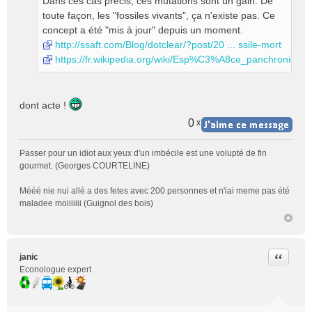
Dans ces cas précis, ces mutations sont un gain. De
n
toute façon, les "fossiles vivants", ça n'existe pas. Ce
l
concept a été "mis à jour" depuis un moment.
u
http://ssaft.com/Blog/dotclear/?post/20 ... ssile-mort
https://fr.wikipedia.org/wiki/Esp%C3%A8ce_panchronique
dont acte !
0
x
Passer pour un idiot aux yeux d'un imbécile est une volupté de fin
gourmet. (Georges COURTELINE)
Mééé nie nui allé a des fetes avec 200 personnes et n'iai meme pas été
maladee moiiiiiii (Guignol des bois)
Citer
janic
Econologue expert