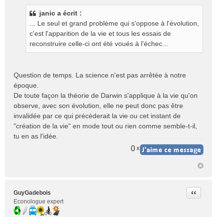
s
janic a écrit :
s
... Le seul et grand problème qui s'oppose à l'évolution,
a
g
c'est l'apparition de la vie et tous les essais de
e
reconstruire celle-ci ont été voués à l'échec...
n
o
n
Question de temps. La science n'est pas arrêtée à notre
l
époque.
u
De toute façon la théorie de Darwin s'applique à la vie qu'on
observe, avec son évolution, elle ne peut donc pas être
invalidée par ce qui précèderait la vie ou cet instant de
"création de la vie" en mode tout ou rien comme semble-t-il,
tu en as l'idée.
0
x
Citer
GuyGadebois
Econologue expert