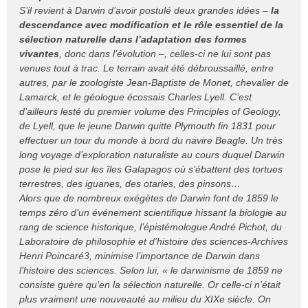
S’il revient à Darwin d’avoir postulé deux grandes idées –
la
descendance avec modification et le rôle essentiel de la
sélection naturelle dans l’adaptation des formes
vivantes
, donc dans l’évolution –, celles-ci ne lui sont pas
venues tout à trac. Le terrain avait été débroussaillé, entre
autres, par le zoologiste Jean-Baptiste de Monet, chevalier de
Lamarck, et le géologue écossais Charles Lyell. C’est
d’ailleurs lesté du premier volume des Principles of Geology,
de Lyell, que le jeune Darwin quitte Plymouth fin 1831 pour
effectuer un tour du monde à bord du navire Beagle. Un très
long voyage d’exploration naturaliste au cours duquel Darwin
pose le pied sur les îles Galapagos où s’ébattent des tortues
terrestres, des iguanes, des otaries, des pinsons…
Alors que de nombreux exégètes de Darwin font de 1859 le
temps zéro d’un événement scientifique hissant la biologie au
rang de science historique, l’épistémologue André Pichot, du
Laboratoire de philosophie et d’histoire des sciences-Archives
Henri Poincaré3, minimise l’importance de Darwin dans
l’histoire des sciences. Selon lui, « le darwinisme de 1859 ne
consiste guère qu’en la sélection naturelle. Or celle-ci n’était
plus vraiment une nouveauté au milieu du XIXe siècle. On