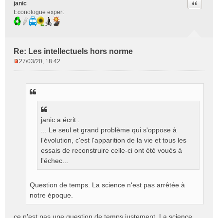
Citer
janic
Econologue expert
Re: Les intellectuels hors norme
27/03/20, 18:42
M
e
s
s
a
g
janic a écrit :
e
n
... Le seul et grand problème qui s'oppose à
o
l'évolution, c'est l'apparition de la vie et tous les
n
essais de reconstruire celle-ci ont été voués à
l
l'échec...
u
Question de temps. La science n'est pas arrêtée à
notre époque.
ce n'est pas une question de temps justement. La science