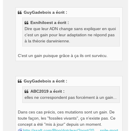
e
s
GuyGadebois a écrit :
s
a
Exnihiloest a écrit :
g
Dire que leur ADN change sans expliquer en quoi
e
c'est un gain pour leur adaptation ne répond pas
n
o
à la théorie darwinienne.
n
l
C'est un gain puisque grâce à ça ils ont survécu.
u
GuyGadebois a écrit :
ABC2019 a écrit :
elles ne correspondent pas forcément à un gain...
Dans ces cas précis, ces mutations sont un gain. De
toute façon, les "fossiles vivants", ça n'existe pas. Ce
concept a été "mis à jour" depuis un moment.
http://ssaft.com/Blog/dotclear/?post/20 ... ssile-mort