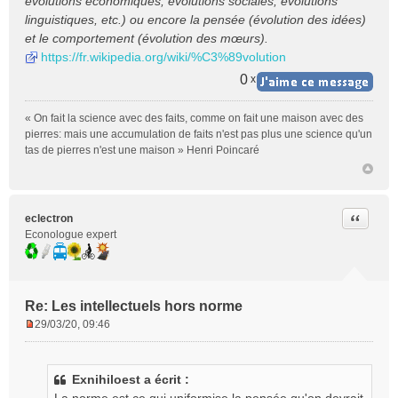
évolutions économiques, évolutions sociales, évolutions
linguistiques, etc.) ou encore la pensée (évolution des idées)
et le comportement (évolution des mœurs).
https://fr.wikipedia.org/wiki/%C3%89volution
0
x
« On fait la science avec des faits, comme on fait une maison avec des
pierres: mais une accumulation de faits n'est pas plus une science qu'un
tas de pierres n'est une maison » Henri Poincaré
Citer
eclectron
Econologue expert
Re: Les intellectuels hors norme
29/03/20, 09:46
M
e
s
Exnihiloest a écrit :
s