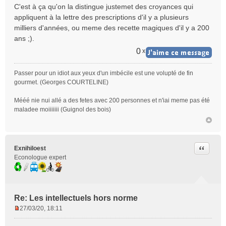
C'est à ça qu'on la distingue justemet des croyances qui
appliquent à la lettre des prescriptions d'il y a plusieurs
milliers d'années, ou meme des recette magiques d'il y a 200
ans ;).
0
x
Passer pour un idiot aux yeux d'un imbécile est une volupté de fin
gourmet. (Georges COURTELINE)
Mééé nie nui allé a des fetes avec 200 personnes et n'iai meme pas été
maladee moiiiiiii (Guignol des bois)
Citer
Exnihiloest
Econologue expert
Re: Les intellectuels hors norme
27/03/20, 18:11
M
e