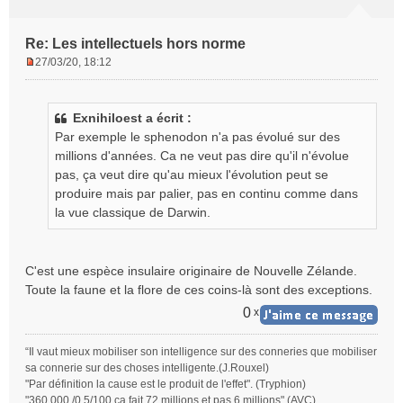
Re: Les intellectuels hors norme
27/03/20, 18:12
M
e
s
Exnihiloest a écrit :
s
Par exemple le sphenodon n'a pas évolué sur des
a
g
millions d'années. Ca ne veut pas dire qu'il n'évolue
e
pas, ça veut dire qu'au mieux l'évolution peut se
n
produire mais par palier, pas en continu comme dans
o
la vue classique de Darwin.
n
l
u
C'est une espèce insulaire originaire de Nouvelle Zélande.
Toute la faune et la flore de ces coins-là sont des exceptions.
0
x
“Il vaut mieux mobiliser son intelligence sur des conneries que mobiliser
sa connerie sur des choses intelligente.(J.Rouxel)
"Par définition la cause est le produit de l'effet". (Tryphion)
"360 000 /0,5/100 ça fait 72 millions et pas 6 millions" (AVC)