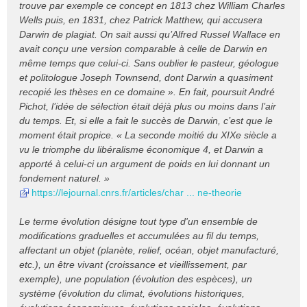
trouve par exemple ce concept en 1813 chez William Charles
Wells puis, en 1831, chez Patrick Matthew, qui accusera
Darwin de plagiat. On sait aussi qu’Alfred Russel Wallace en
avait conçu une version comparable à celle de Darwin en
même temps que celui-ci. Sans oublier le pasteur, géologue
et politologue Joseph Townsend, dont Darwin a quasiment
recopié les thèses en ce domaine ». En fait, poursuit André
Pichot, l’idée de sélection était déjà plus ou moins dans l’air
du temps. Et, si elle a fait le succès de Darwin, c’est que le
moment était propice. « La seconde moitié du XIXe siècle a
vu le triomphe du libéralisme économique 4, et Darwin a
apporté à celui-ci un argument de poids en lui donnant un
fondement naturel. »
https://lejournal.cnrs.fr/articles/char ... ne-theorie
Le terme évolution désigne tout type d'un ensemble de
modifications graduelles et accumulées au fil du temps,
affectant un objet (planète, relief, océan, objet manufacturé,
etc.), un être vivant (croissance et vieillissement, par
exemple), une population (évolution des espèces), un
système (évolution du climat, évolutions historiques,