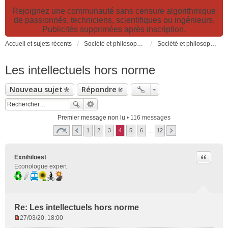
Rejoignez une communauté sans censure algorithmique
de passionnés, techniciens, scientifiques ou ingénieurs.
Publicités supprimées après inscription.
Accueil et sujets récents
Société et philosophie. Sciences et technologies. Santé et prévention.
Société et philosophie
Les intellectuels hors norme
Nouveau sujet
Répondre
Premier message non lu
• 116 messages
1
2
3
4
5
6
…
12
Citer
Exnihiloest
Econologue expert
Re: Les intellectuels hors norme
27/03/20, 18:00
M