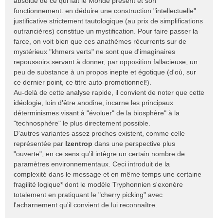
absolue de ce qui fait le Monde présent et son
s
fonctionnement: en déduire une construction "intellectuelle"
a
justificative strictement tautologique (au prix de simplifications
g
e
outrancières) constitue un mystification. Pour faire passer la
n
farce, on voit bien que ces anathèmes récurrents sur de
o
mystérieux "khmers verts" ne sont que d'imaginaires
n
repoussoirs servant à donner, par opposition fallacieuse, un
l
peu de substance à un propos inepte et égotique (d'où, sur
u
ce dernier point, ce titre auto-promotionnel!).
Au-delà de cette analyse rapide, il convient de noter que cette
idéologie, loin d'être anodine, incarne les principaux
déterminismes visant à "évoluer" de la biosphère" à la
"technosphère" le plus directement possible.
D'autres variantes assez proches existent, comme celle
représentée par
Izentrop
dans une perspective plus
"ouverte", en ce sens qu'il intègre un certain nombre de
paramètres environnementaux. Ceci introduit de la
complexité dans le message et en même temps une certaine
fragilité logique* dont le modèle Tryphonnien s'exonère
totalement en pratiquant le "cherry picking" avec
l'acharnement qu'il convient de lui reconnaître.