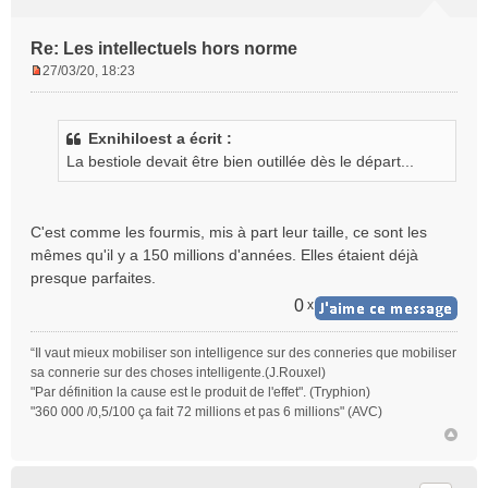
Re: Les intellectuels hors norme
27/03/20, 18:23
M
e
s
Exnihiloest a écrit :
s
La bestiole devait être bien outillée dès le départ...
a
g
e
n
C'est comme les fourmis, mis à part leur taille, ce sont les
o
mêmes qu'il y a 150 millions d'années. Elles étaient déjà
n
presque parfaites.
l
u
0
x
“Il vaut mieux mobiliser son intelligence sur des conneries que mobiliser
sa connerie sur des choses intelligente.(J.Rouxel)
"Par définition la cause est le produit de l'effet". (Tryphion)
"360 000 /0,5/100 ça fait 72 millions et pas 6 millions" (AVC)