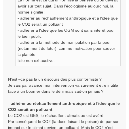
La norme est ce qui uniformise la pensée qu'on devrait
a
g
avoir sur tout sujet. Dans l'écologisme aujourd'hui, la
e
norme signifie :
n
- adhérer au réchauffement anthropique et à l'idée que
o
le CO2 serait un polluant
n
- adhérer à l'idée que les OGM sont sans intérêt pour
l
le bien public
u
- adhérer à la méthode de manipulation par la peur
(notamment du futur), comme motivation pour sauver
la planète
liste non exhaustive.
N’est –ce pas là un discours des plus conformiste ?
Je sais par avance mon intervention va surement être inutile
face à un boomer dans le déni mais sait-on jamais ?
- adhérer au réchauffement anthropique et à l'idée que le
CO2 serait un polluant
Le CO2 est GES, le réchauffent climatique est avéré.
Par conséquent le CO2 (la dose faisant le poison) de par son
impact sur le climat devient un polluant. Mais le CO2 n’est