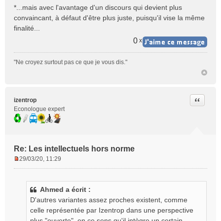
*...mais avec l'avantage d'un discours qui devient plus
convaincant, à défaut d'être plus juste, puisqu'il vise la même
finalité...
0
x
"Ne croyez surtout pas ce que je vous dis."
Citer
izentrop
Econologue expert
Re: Les intellectuels hors norme
29/03/20, 11:29
M
e
s
Ahmed a écrit :
s
D'autres variantes assez proches existent, comme
a
g
celle représentée par Izentrop dans une perspective
e
plus "ouverte", en ce sens qu'il intègre un certain