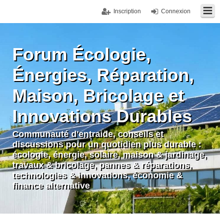
Inscription
Connexion
Forum Écologie,
Énergies, Réparation,
Maison, Bricolage et
Innovations Durables
Communauté d'entraide, conseils et
discussions pour un quotidien plus durable :
écologie, énergie, solaire, maison & jardinage,
travaux & bricolage, pannes & réparations,
technologies & innovations, économie &
finance alternative