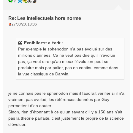
Re: Les intellectuels hors norme
27/03/20, 18:06
M
e
s
Exnihiloest a écrit :
s
Par exemple le sphenodon n'a pas évolué sur des
a
g
millions d'années. Ca ne veut pas dire qu'il n'évolue
e
pas, ça veut dire qu'au mieux l'évolution peut se
n
produire mais par palier, pas en continu comme dans
o
la vue classique de Darwin.
n
l
u
je ne connais pas le sphenodon mais il faudrait vérifier si il n'a
vraiment pas évolué, les références données par Guy
permettent d'en douter.
Sinon, rien d'étonnant à ce qu'un savant d'il y a 150 ans n'ait
pas la théorie parfaite, c'est justement le propre de la science
d'évoluer.