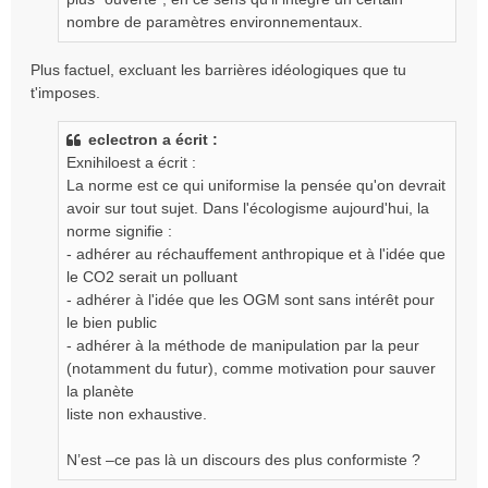
n
nombre de paramètres environnementaux.
o
n
Plus factuel, excluant les barrières idéologiques que tu
l
t'imposes.
u
eclectron a écrit :
Exnihiloest a écrit :
La norme est ce qui uniformise la pensée qu'on devrait
avoir sur tout sujet. Dans l'écologisme aujourd'hui, la
norme signifie :
- adhérer au réchauffement anthropique et à l'idée que
le CO2 serait un polluant
- adhérer à l'idée que les OGM sont sans intérêt pour
le bien public
- adhérer à la méthode de manipulation par la peur
(notamment du futur), comme motivation pour sauver
la planète
liste non exhaustive.
N’est –ce pas là un discours des plus conformiste ?