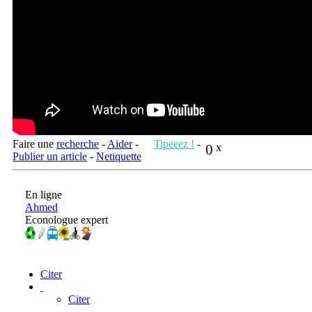
Faire une
recherche
-
Aider
-
Tipeeez !
-
0
x
Publier un article
-
Netiquette
En ligne
Ahmed
Econologue expert
Citer
Citer