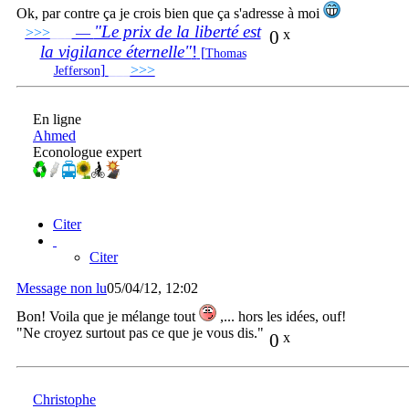
Ok, par contre ça je crois bien que ça s'adresse à moi
"Le prix de la liberté est
>>>
___
—
0
x
la vigilance éternelle"
!
[
Thomas
]
___
>>>
______________________________
Jefferson
En ligne
Ahmed
Econologue expert
Citer
Citer
Message non lu
05/04/12, 12:02
Bon! Voila que je mélange tout
,... hors les idées, ouf!
"Ne croyez surtout pas ce que je vous dis."
0
x
Christophe