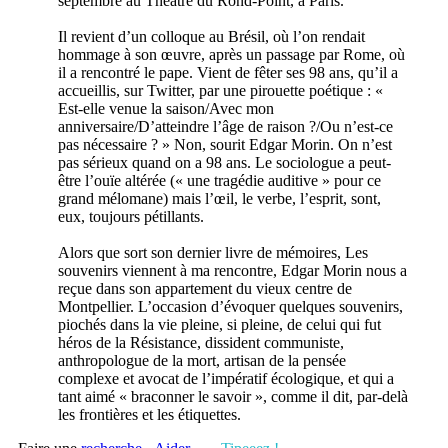
septembre au Théâtre du Rond-Point, à Paris.
Il revient d’un colloque au Brésil, où l’on rendait
hommage à son œuvre, après un passage par Rome, où
il a rencontré le pape. Vient de fêter ses 98 ans, qu’il a
accueillis, sur Twitter, par une pirouette poétique : «
Est-elle venue la saison/Avec mon
anniversaire/D’atteindre l’âge de raison ?/Ou n’est-ce
pas nécessaire ? » Non, sourit Edgar Morin. On n’est
pas sérieux quand on a 98 ans. Le sociologue a peut-
être l’ouïe altérée (« une tragédie auditive » pour ce
grand mélomane) mais l’œil, le verbe, l’esprit, sont,
eux, toujours pétillants.
Alors que sort son dernier livre de mémoires, Les
souvenirs viennent à ma rencontre, Edgar Morin nous a
reçue dans son appartement du vieux centre de
Montpellier. L’occasion d’évoquer quelques souvenirs,
piochés dans la vie pleine, si pleine, de celui qui fut
héros de la Résistance, dissident communiste,
anthropologue de la mort, artisan de la pensée
complexe et avocat de l’impératif écologique, et qui a
tant aimé « braconner le savoir », comme il dit, par-delà
les frontières et les étiquettes.