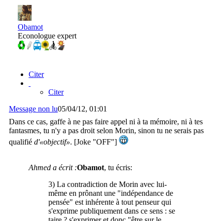
Obamot
Econologue expert
Citer
Citer
Message non lu
05/04/12, 01:01
Dans ce cas, gaffe à ne pas faire appel ni à ta mémoire, ni à tes
fantasmes, tu n'y a pas droit selon Morin, sinon tu ne serais pas
qualifié
d'«objectif»
. [Joke "OFF"]
Ahmed a écrit :
Obamot
, tu écris:
3) La contradiction de Morin avec lui-
même en prônant une "indépendance de
pensée" est inhérente à tout penseur qui
s'exprime publiquement dans ce sens : se
taire ? s'exprimer et donc "être sur le