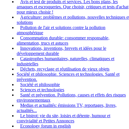
Avis et test de produits et services. Les bons plans, les
arnaques et escroqueries. Que choisir, critiques et tests d'achat
pour mieux choisir !
Agriculture: problèmes et pollutions, nouvelles techniques e
solutions
Pollution de l'air et solutions contre la pollution
atmosphérique
Consommation durable: consommer responsable,
alimentation, trucs et astuces
Innovations, inventions, brevets et idées pour le
développement durable
Catastrophes humanitaires, naturelles, climatiques et
industrielles
Déchets, recyclage et réutilisation de vieux objets
Société et philosophie. Sciences et technologies. Santé et
prévention.
Société et philosophie
Sciences et technologies
Santé et prévention. Pollutions, causes et effets des risques
environnementaux
Medias et actualités: émissions TV, reportages, livres,
actualités...
Le bistrot: vie du site, loisirs et détente, humour et
convivialité et Petites Annonces
Econology forum in english