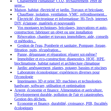
Changement climatique: CO2, réchauffement, effet de
serre...
Maison, habitat, électricité et jardin. Travaux et bricolage.
Chauffage, isolation, ventilation, VMC, refroidissement...
Électricité, électronique et informatique: Hi-Tech, internet,
DIY, éclairage, matériels et nouveautés
Vos montages techniques, bricolages, innovations et auto-
construction: fabriquer un objet ou une installation
Rénovation, chantier et travaux immobiliers: aide, conseils
et méthodes...
Gestion de l'eau, Pomberie et sanitaire. Pompage, forage,
filtration, puits, récupération...
Panne, dépannage et réparation: réparer soi-même?
Immobilier et eco-construction: diagnostics, HQE, HPE,
bioclimatisme, habitat naturel et architecture climatique
Jardin: aménagement, plantes, potager, bassins et piscines
Laboratoire éconologique: expériences diverses pour
l'éconologie
Imprimantes 3D et print 3D: machines et technologies,
hardware, software, utilisation et optimisation
Argent, économie et finance. Alimentation et agriculture.
Développement durable, pollution de l'air et catastrophes.
Gestion des déchets.
Economie et finance, durabilité, croissance, PIB, fiscalités
écologiques