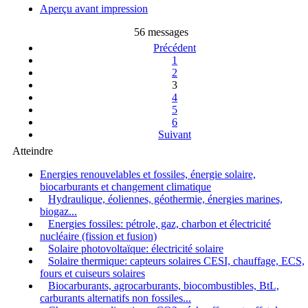
Aperçu avant impression
56 messages
Précédent
1
2
3
4
5
6
Suivant
Atteindre
Energies renouvelables et fossiles, énergie solaire,
biocarburants et changement climatique
Hydraulique, éoliennes, géothermie, énergies marines,
biogaz...
Energies fossiles: pétrole, gaz, charbon et électricité
nucléaire (fission et fusion)
Solaire photovoltaïque: électricité solaire
Solaire thermique: capteurs solaires CESI, chauffage, ECS,
fours et cuiseurs solaires
Biocarburants, agrocarburants, biocombustibles, BtL,
carburants alternatifs non fossiles...