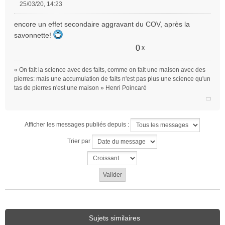
25/03/20, 14:23
M
e
encore un effet secondaire aggravant du COV, après la
s
savonnette!
s
a
0
x
g
e
« On fait la science avec des faits, comme on fait une maison avec des
n
pierres: mais une accumulation de faits n'est pas plus une science qu'un
o
tas de pierres n'est une maison » Henri Poincaré
n
l
u
Afficher les messages publiés depuis :
Trier par
Sujets similaires