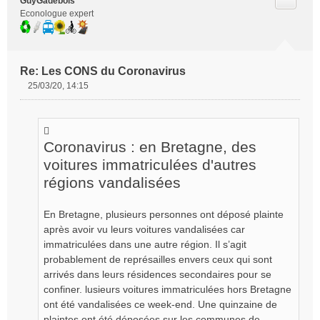
Citer
GuyGadebois
Econologue expert
Re: Les CONS du Coronavirus
25/03/20, 14:15
M
e
s
s
Coronavirus : en Bretagne, des
a
g
voitures immatriculées d'autres
e
régions vandalisées
n
o
n
En Bretagne, plusieurs personnes ont déposé plainte
l
après avoir vu leurs voitures vandalisées car
u
immatriculées dans une autre région. Il s’agit
probablement de représailles envers ceux qui sont
arrivés dans leurs résidences secondaires pour se
confiner. lusieurs voitures immatriculées hors Bretagne
ont été vandalisées ce week-end. Une quinzaine de
plaintes ont été déposées sur les communes de