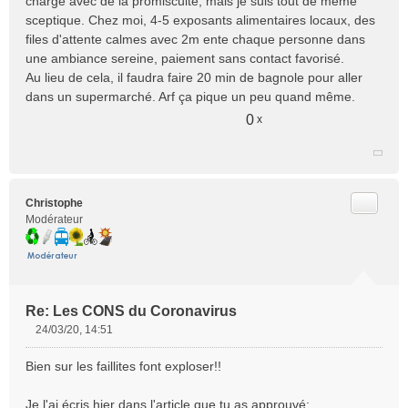
chargé avec de la promiscuité, mais je suis tout de même
sceptique. Chez moi, 4-5 exposants alimentaires locaux, des
files d'attente calmes avec 2m ente chaque personne dans
une ambiance sereine, paiement sans contact favorisé.
Au lieu de cela, il faudra faire 20 min de bagnole pour aller
dans un supermarché. Arf ça pique un peu quand même.
0
x
Citer
Christophe
Modérateur
Re: Les CONS du Coronavirus
24/03/20, 14:51
M
e
Bien sur les faillites font exploser!!
s
s
Je l'ai écris hier dans l'article que tu as approuvé:
a