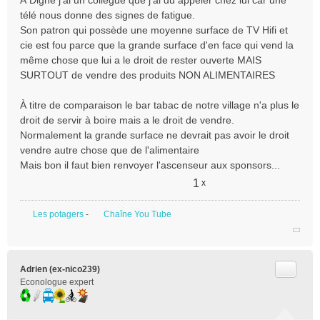
À Digne j'ai un collègue que j'ai du appeler chez lui car une
télé nous donne des signes de fatigue.
Son patron qui possède une moyenne surface de TV Hifi et
cie est fou parce que la grande surface d'en face qui vend la
même chose que lui a le droit de rester ouverte MAIS
SURTOUT de vendre des produits NON ALIMENTAIRES
À titre de comparaison le bar tabac de notre village n'a plus le
droit de servir à boire mais a le droit de vendre.
Normalement la grande surface ne devrait pas avoir le droit
vendre autre chose que de l'alimentaire
Mais bon il faut bien renvoyer l'ascenseur aux sponsors...
1
x
Les potagers
-
Chaîne You Tube
Citer
Adrien (ex-nico239)
Econologue expert