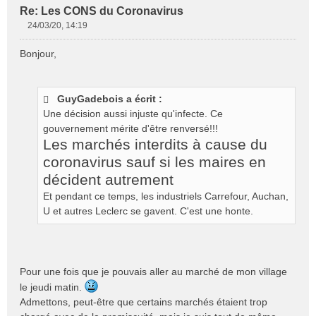
Re: Les CONS du Coronavirus
24/03/20, 14:19
M
e
Bonjour,
s
s
a
g
GuyGadebois a écrit :
e
Une décision aussi injuste qu'infecte. Ce
n
gouvernement mérite d'être renversé!!!
o
Les marchés interdits à cause du
n
coronavirus sauf si les maires en
l
u
décident autrement
Et pendant ce temps, les industriels Carrefour, Auchan,
U et autres Leclerc se gavent. C'est une honte.
Pour une fois que je pouvais aller au marché de mon village
le jeudi matin.
Admettons, peut-être que certains marchés étaient trop