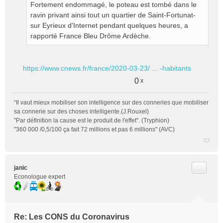
Fortement endommagé, le poteau est tombé dans le
ravin privant ainsi tout un quartier de Saint-Fortunat-
sur Eyrieux d'Internet pendant quelques heures, a
rapporté France Bleu Drôme Ardèche.
https://www.cnews.fr/france/2020-03-23/ ... -habitants
0
x
“Il vaut mieux mobiliser son intelligence sur des conneries que mobiliser
sa connerie sur des choses intelligente.(J.Rouxel)
"Par définition la cause est le produit de l'effet". (Tryphion)
"360 000 /0,5/100 ça fait 72 millions et pas 6 millions" (AVC)
Citer
janic
Econologue expert
Re: Les CONS du Coronavirus