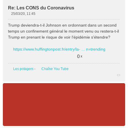
Re: Les CONS du Coronavirus
25/03/20, 11:45
M
e
Trump deviendra-t-il Johnson en ordonnant dans un second
s
temps un confinement général le moment venu ou restera-t-il
s
Trump en prenant le risque de voir l'épidémie s'étendre?
a
g
e
https://www.huffingtonpost.fr/entry/la- ... n=trending
n
0
x
o
n
l
Les potagers
-
Chaîne You Tube
u