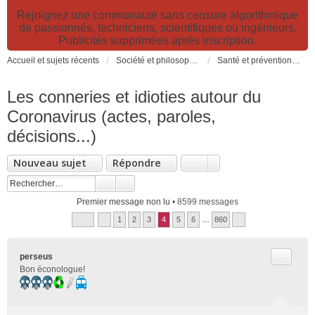
Rejoignez une communauté sans censure algorithmique
de passionnés, techniciens, scientifiques ou ingénieurs.
Publicités supprimées après inscription.
Accueil et sujets récents
Société et philosophie. Sciences et technologies. Santé et prévention.
Santé et prévention. Pollutions, causes et effets des risques environnementaux
Les conneries et idioties autour du
Coronavirus (actes, paroles,
décisions...)
Nouveau sujet
Répondre
Premier message non lu
• 8599 messages
1
2
3
4
5
6
…
860
Citer
perseus
Bon éconologue!