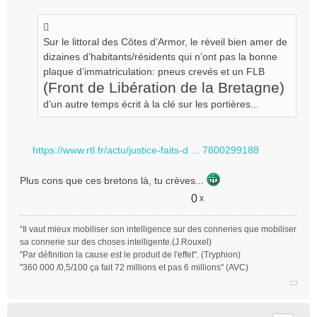
Sur le littoral des Côtes d’Armor, le réveil bien amer de
dizaines d’habitants/résidents qui n’ont pas la bonne
plaque d’immatriculation: pneus crevés et un FLB
(Front de Libération de la Bretagne)
d’un autre temps écrit à la clé sur les portières...
https://www.rtl.fr/actu/justice-faits-d ... 7800299188
Plus cons que ces bretons là, tu crèves...
0
x
“Il vaut mieux mobiliser son intelligence sur des conneries que mobiliser
sa connerie sur des choses intelligente.(J.Rouxel)
"Par définition la cause est le produit de l'effet". (Tryphion)
"360 000 /0,5/100 ça fait 72 millions et pas 6 millions" (AVC)