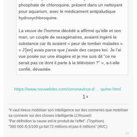
phosphate de chloroquine, présent dans un nettoyant
pour aquarium, avec le médicament antipaludique
hydroxychloroquine.
La veuve de l’homme décédé a affirmé qu’elle et son
mari, un couple de sexagénaires, avaient ingéré la
substance car ils avaient « peur de tomber malades ».
« J’[en] avais parce que j’avais des carpes koï. Je l’ai
vue posée sur une étagère et je me suis dit “ce ne
serait pas ce dont il parle à la télévision ?” », a-t-elle
confié, dévastée.
https://www.nouvelobs.com/coronavirus-d ... quine.html
1
x
“Il vaut mieux mobiliser son intelligence sur des conneries que mobiliser
sa connerie sur des choses intelligente.(J.Rouxel)
"Par définition la cause est le produit de l'effet". (Tryphion)
"360 000 /0,5/100 ça fait 72 millions et pas 6 millions" (AVC)