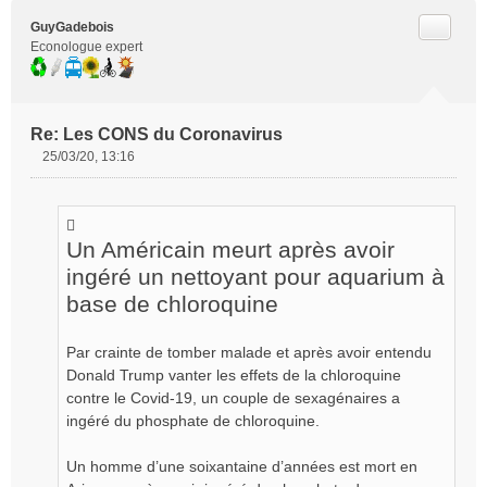
Citer
GuyGadebois
Econologue expert
Re: Les CONS du Coronavirus
25/03/20, 13:16
M
e
s
s
Un Américain meurt après avoir
a
g
ingéré un nettoyant pour aquarium à
e
base de chloroquine
n
o
n
Par crainte de tomber malade et après avoir entendu
l
Donald Trump vanter les effets de la chloroquine
u
contre le Covid-19, un couple de sexagénaires a
ingéré du phosphate de chloroquine.
Un homme d’une soixantaine d’années est mort en