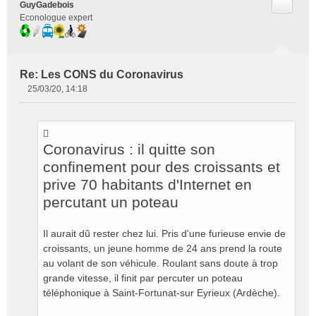
Citer
GuyGadebois
Econologue expert
Re: Les CONS du Coronavirus
25/03/20, 14:18
M
e
s
s
Coronavirus : il quitte son
a
g
confinement pour des croissants et
e
prive 70 habitants d'Internet en
n
percutant un poteau
o
n
l
Il aurait dû rester chez lui. Pris d'une furieuse envie de
u
croissants, un jeune homme de 24 ans prend la route
au volant de son véhicule. Roulant sans doute à trop
grande vitesse, il finit par percuter un poteau
téléphonique à Saint-Fortunat-sur Eyrieux (Ardèche).