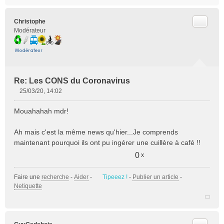
Citer
Christophe
Modérateur
Re: Les CONS du Coronavirus
25/03/20, 14:02
M
e
Mouahahah mdr!
s
s
Ah mais c'est la même news qu'hier...Je comprends
a
maintenant pourquoi ils ont pu ingérer une cuillère à café !!
g
e
0
x
n
o
Faire une
recherche
-
Aider
-
Tipeeez !
-
Publier un article
-
n
Netiquette
l
u