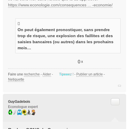
https://www.econologie.com/consequences ... -economie/
g
e
n
o
n
On peut également pronostiquer, sans prendre
l
trop de risque, une explosion des faillites et des
u
saisies bancaires (ou autres) dans les prochains
mois…
0
x
Faire une
recherche
-
Aider
-
Tipeeez !
-
Publier un article
-
Netiquette
Citer
GuyGadebois
Econologue expert