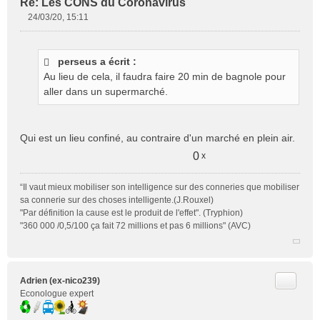
Re: Les CONS du Coronavirus
24/03/20, 15:11
M
e
s
perseus a écrit :
s
Au lieu de cela, il faudra faire 20 min de bagnole pour
a
g
aller dans un supermarché.
e
n
o
Qui est un lieu confiné, au contraire d'un marché en plein air.
n
l
0
x
u
“Il vaut mieux mobiliser son intelligence sur des conneries que mobiliser
sa connerie sur des choses intelligente.(J.Rouxel)
"Par définition la cause est le produit de l'effet". (Tryphion)
"360 000 /0,5/100 ça fait 72 millions et pas 6 millions" (AVC)
Citer
Adrien (ex-nico239)
Econologue expert