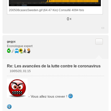
200508casesSweden.gif (64.47 Kio) Consulté 4094 fois
0
x
Citer
gegyx
Econologue expert
Re: Les avancées de la lutte contre le coronavirus
10/05/20, 01:15
M
e
s
s
a
- Vous allez tous crever !
g
e
n
o