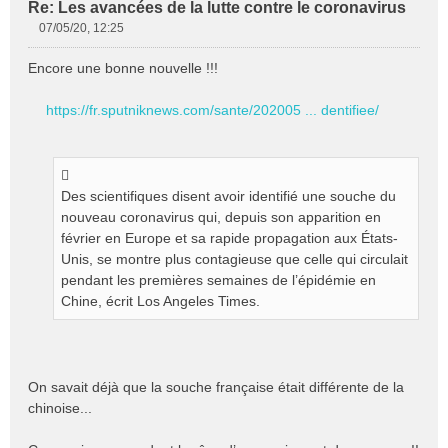
Re: Les avancées de la lutte contre le coronavirus
07/05/20, 12:25
M
e
Encore une bonne nouvelle !!!
s
s
https://fr.sputniknews.com/sante/202005 ... dentifiee/
a
g
e
n
o
Des scientifiques disent avoir identifié une souche du
n
nouveau coronavirus qui, depuis son apparition en
l
février en Europe et sa rapide propagation aux États-
u
Unis, se montre plus contagieuse que celle qui circulait
pendant les premières semaines de l’épidémie en
Chine, écrit Los Angeles Times.
On savait déjà que la souche française était différente de la
chinoise...