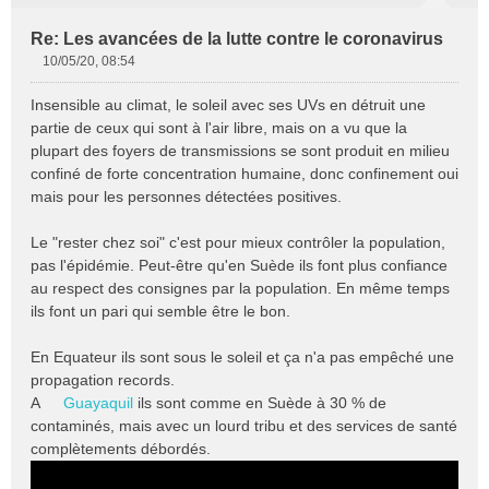
Re: Les avancées de la lutte contre le coronavirus
10/05/20, 08:54
M
e
Insensible au climat, le soleil avec ses UVs en détruit une
s
partie de ceux qui sont à l'air libre, mais on a vu que la
s
plupart des foyers de transmissions se sont produit en milieu
a
confiné de forte concentration humaine, donc confinement oui
g
e
mais pour les personnes détectées positives.
n
o
Le "rester chez soi" c'est pour mieux contrôler la population,
n
pas l'épidémie. Peut-être qu'en Suède ils font plus confiance
l
au respect des consignes par la population. En même temps
u
ils font un pari qui semble être le bon.
En Equateur ils sont sous le soleil et ça n'a pas empêché une
propagation records.
A
Guayaquil
ils sont comme en Suède à 30 % de
contaminés, mais avec un lourd tribu et des services de santé
complètements débordés.