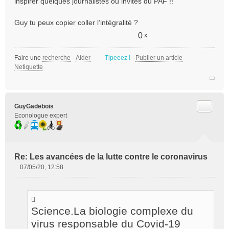
inspirer quelques journalistes ou invités du PAF !!
n
o
Guy tu peux copier coller l’intégralité ?
n
0
x
l
u
Faire une
recherche
-
Aider
-
Tipeeez !
-
Publier un article
-
Netiquette
Citer
GuyGadebois
Econologue expert
Re: Les avancées de la lutte contre le coronavirus
07/05/20, 12:58
M
e
s
s
Science.La biologie complexe du
a
g
virus responsable du Covid-19