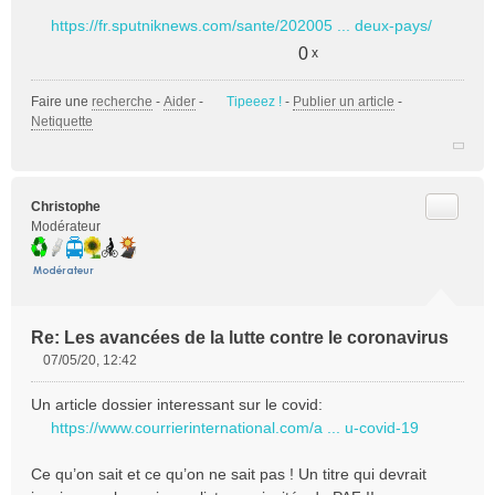
s
https://fr.sputniknews.com/sante/202005 ... deux-pays/
a
g
0
x
e
n
Faire une
recherche
-
Aider
-
Tipeeez !
-
Publier un article
-
o
Netiquette
n
l
u
Citer
Christophe
Modérateur
Re: Les avancées de la lutte contre le coronavirus
07/05/20, 12:42
M
e
Un article dossier interessant sur le covid:
s
https://www.courrierinternational.com/a ... u-covid-19
s
a
Ce qu’on sait et ce qu’on ne sait pas ! Un titre qui devrait
g
e