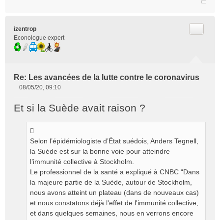
Citer
izentrop
Econologue expert
Re: Les avancées de la lutte contre le coronavirus
08/05/20, 09:10
M
e
Et si la Suède avait raison ?
s
s
a
g
Selon l’épidémiologiste d’État suédois, Anders Tegnell,
e
la Suède est sur la bonne voie pour atteindre
n
l’immunité collective à Stockholm.
o
Le professionnel de la santé a expliqué à CNBC “Dans
n
la majeure partie de la Suède, autour de Stockholm,
l
u
nous avons atteint un plateau (dans de nouveaux cas)
et nous constatons déjà l'effet de l'immunité collective,
et dans quelques semaines, nous en verrons encore