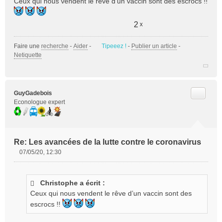
Ceux qui nous vendent le rêve d’un vaccin sont des escrocs !!
2
x
Faire une
recherche
-
Aider
-
Tipeeez !
-
Publier un article
-
Netiquette
Citer
GuyGadebois
Econologue expert
Re: Les avancées de la lutte contre le coronavirus
07/05/20, 12:30
M
e
s
Christophe a écrit :
s
Ceux qui nous vendent le rêve d’un vaccin sont des
a
g
escrocs !!
e
n