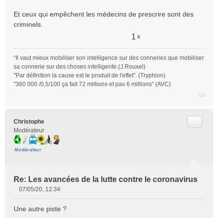
o
Et ceux qui empêchent les médecins de prescrire sont des
n
criminels.
l
u
1
x
“Il vaut mieux mobiliser son intelligence sur des conneries que mobiliser
sa connerie sur des choses intelligente.(J.Rouxel)
"Par définition la cause est le produit de l'effet". (Tryphion)
"360 000 /0,5/100 ça fait 72 millions et pas 6 millions" (AVC)
Citer
Christophe
Modérateur
Re: Les avancées de la lutte contre le coronavirus
07/05/20, 12:34
M
e
Une autre piste ?
s