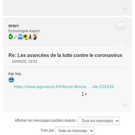
Citer
gegyx
Econologue expert
Re: Les avancées de la lutte contre le coronavirus
10/05/20, 13:52
M
e
bip bip..
s
s
https://www.agoravox.fr/tribune-libre/a ... ole-224216
a
g
1
x
e
n
o
n
l
Afficher les messages publiés depuis :
u
Trier par