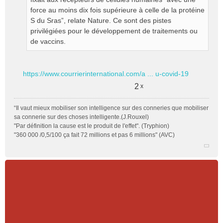
force au moins dix fois supérieure à celle de la protéine
S du Sras”, relate Nature. Ce sont des pistes
privilégiées pour le développement de traitements ou
de vaccins.
https://www.courrierinternational.com/a ... u-covid-19
2
x
“Il vaut mieux mobiliser son intelligence sur des conneries que mobiliser
sa connerie sur des choses intelligente.(J.Rouxel)
"Par définition la cause est le produit de l'effet". (Tryphion)
"360 000 /0,5/100 ça fait 72 millions et pas 6 millions" (AVC)