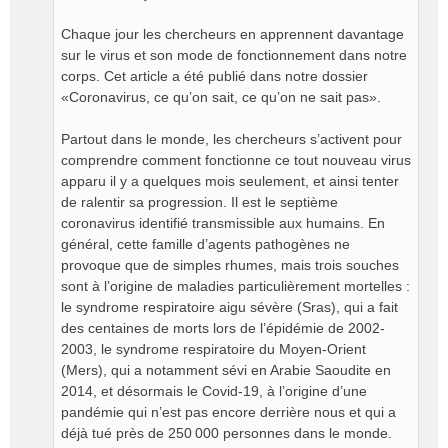
e
n
Chaque jour les chercheurs en apprennent davantage
o
n
sur le virus et son mode de fonctionnement dans notre
l
corps. Cet article a été publié dans notre dossier
u
«Coronavirus, ce qu’on sait, ce qu’on ne sait pas».
Partout dans le monde, les chercheurs s’activent pour
comprendre comment fonctionne ce tout nouveau virus
apparu il y a quelques mois seulement, et ainsi tenter
de ralentir sa progression. Il est le septième
coronavirus identifié transmissible aux humains. En
général, cette famille d’agents pathogènes ne
provoque que de simples rhumes, mais trois souches
sont à l’origine de maladies particulièrement mortelles :
le syndrome respiratoire aigu sévère (Sras), qui a fait
des centaines de morts lors de l’épidémie de 2002-
2003, le syndrome respiratoire du Moyen-Orient
(Mers), qui a notamment sévi en Arabie Saoudite en
2014, et désormais le Covid-19, à l’origine d’une
pandémie qui n’est pas encore derrière nous et qui a
déjà tué près de 250 000 personnes dans le monde.