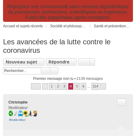
Rejoignez une communauté sans censure algorithmique
de passionnés, techniciens, scientifiques ou ingénieurs.
Publicités supprimées après inscription.
Accueil et sujets récents
Société et philosophie. Sciences et technologies. Santé et prévention.
Santé et prévention. Pollutions, causes et effets des risques environnementaux
Les avancées de la lutte contre le
coronavirus
Nouveau sujet
Répondre
Premier message non lu
• 2139 messages
1
2
3
4
5
6
…
214
Citer
Christophe
Modérateur