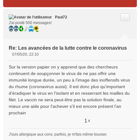
Citer
Paul72
J'ai posté 500 messages!
Re: Les avancées de la lutte contre le coronavirus
07/05/20, 22:10
M
e
Sur la version papier on y apprend que des chercheurs
s
continuent de soupçonner le virus de ne pas offrir une
s
immunité longue durée, un peu à l'image des inoffensifs virus
a
du rhume (coronavirus aussi). Il est donc plus qu'important
g
e
d'éradiquer le virus en l'isolant et en resserrant les mailles du
n
filet. Le vaccin ne sera peut-être pas la solution finale, au
o
mieux une aide pour l'achever s'il est encore présent l'an
n
prochain
l
u
1
x
J'suis allergique aux cons: parfois, je m'fais même tousser.