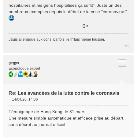
e
hospitaliers et les gens hospitalisés ça suffit". Juste un des
n
nombreux exemples depuis le début de la crise "coronavirus"
o
n
0
x
l
u
J'suis allergique aux cons: parfois, je m'fais même tousser.
Citer
gegyx
Econologue expert
Re: Les avancées de la lutte contre le coronavis
14/04/20, 14:06
M
e
Témoignage de Hong-Kong, le 31 mars...
s
Une mesure simple automatique et efficace prise au départ,
s
sans décret au journal officiel...
a
g
e