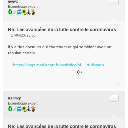
Citer
gegyx
Econologue expert
Re: Les avancées de la lutte contre le coronavirus
17/04/20, 23:50
M
e
Il y a des docteurs qui cherchent et qui semblent avoir un
s
résultat certain...
s
a
https://blogs.mediapart.fr/basicblog/bl ... rt-disparu
g
e
0
x
n
o
n
l
u
Citer
izentrop
Econologue expert
Re: Les avancées de la lutte contre le coronavirus