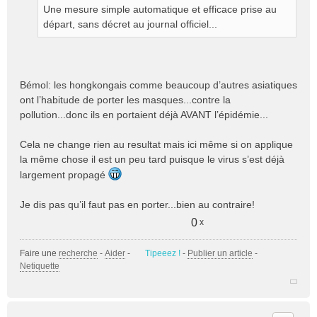
g
Une mesure simple automatique et efficace prise au
e
départ, sans décret au journal officiel...
n
o
n
l
Bémol: les hongkongais comme beaucoup d’autres asiatiques
u
ont l’habitude de porter les masques...contre la
pollution...donc ils en portaient déjà AVANT l’épidémie...
Cela ne change rien au resultat mais ici même si on applique
la même chose il est un peu tard puisque le virus s’est déjà
largement propagé
Je dis pas qu’il faut pas en porter...bien au contraire!
0
x
Faire une
recherche
-
Aider
-
Tipeeez !
-
Publier un article
-
Netiquette