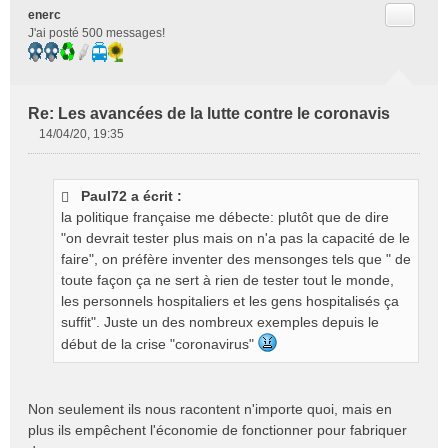
Citer
enerc
J'ai posté 500 messages!
Re: Les avancées de la lutte contre le coronavis
14/04/20, 19:35
M
e
s
Paul72 a écrit :
s
la politique française me débecte: plutôt que de dire
a
g
"on devrait tester plus mais on n'a pas la capacité de le
e
faire", on préfère inventer des mensonges tels que " de
n
toute façon ça ne sert à rien de tester tout le monde,
o
les personnels hospitaliers et les gens hospitalisés ça
n
suffit". Juste un des nombreux exemples depuis le
l
début de la crise "coronavirus"
u
Non seulement ils nous racontent n'importe quoi, mais en
plus ils empêchent l'économie de fonctionner pour fabriquer