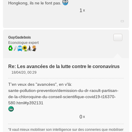
Hongkong, ils ne le font pas.
1
x
Citer
GuyGadebois
Econologue expert
Re: Les avancées de la lutte contre le coronavirus
18/04/20, 00:29
M
e
T'en veux des "avancées", en v'là:
s
sante-pollution-prevention/demission-du-dr-raoult-partisan-
s
de-la-chloroquine-du-conseil-scientifique-covid19-t16370-
a
580.html#p392131
g
e
n
0
x
o
n
l
“Il vaut mieux mobiliser son intelligence sur des conneries que mobiliser