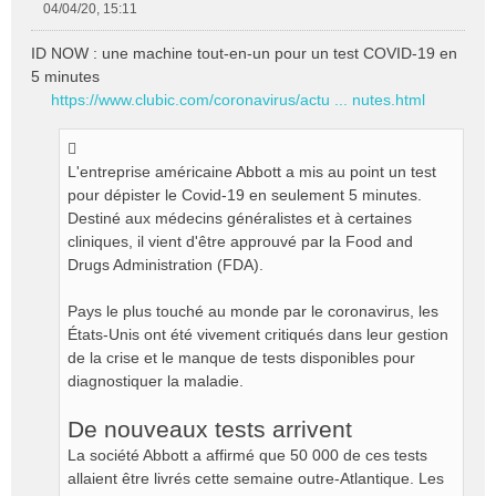
04/04/20, 15:11
M
e
ID NOW : une machine tout-en-un pour un test COVID-19 en
s
5 minutes
s
https://www.clubic.com/coronavirus/actu ... nutes.html
a
g
e
n
L'entreprise américaine Abbott a mis au point un test
o
pour dépister le Covid-19 en seulement 5 minutes.
n
Destiné aux médecins généralistes et à certaines
l
cliniques, il vient d'être approuvé par la Food and
u
Drugs Administration (FDA).
Pays le plus touché au monde par le coronavirus, les
États-Unis ont été vivement critiqués dans leur gestion
de la crise et le manque de tests disponibles pour
diagnostiquer la maladie.
De nouveaux tests arrivent
La société Abbott a affirmé que 50 000 de ces tests
allaient être livrés cette semaine outre-Atlantique. Les