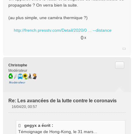
o
propagande ? On verra bien la suite.
n
l
(au plus simple, une caméra thermique ?)
u
http://french.presstv.com/Detail/2020/0 ... --distance
0
x
Citer
Christophe
Modérateur
Re: Les avancées de la lutte contre le coronavis
16/04/20, 00:57
M
e
s
gegyx a écrit :
s
Témoignage de Hong-Kong, le 31 mars...
a