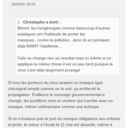
18/04/20, 00:24
M
e
s
Christophe a écrit :
s
Bémol: les hongkongais comme beaucoup d’autres
a
g
asiatiques ont l’habitude de porter les
e
masques...contre la pollution...donc ils en portaient
n
déjà AVANT l’épidémie...
o
n
Cela ne change rien au resultat mais ici même si on
l
applique la même chose il est un peu tard puisque le
u
virus s’est déjà largement propagé
Si tous les porteurs du virus avaient un masque type
chirurgical simple comme on le voit, ça arrêterait la
propagation. D'ailleurs le message gouvernemental a
changé, les postillons sont un vecteur qui s'arrête avec un
masque, même rudimentaire comme une écharpe.
Si on n'instaure pas le port du masque obligatoire aux enfants
et profs, le retour à l'école le 11 mai est absurde, même à