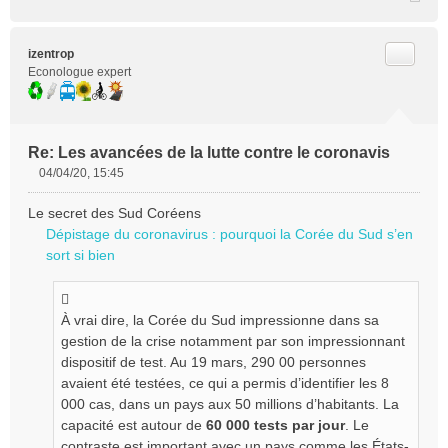
Citer
izentrop
Econologue expert
Re: Les avancées de la lutte contre le coronavis
04/04/20, 15:45
M
e
Le secret des Sud Coréens
s
Dépistage du coronavirus : pourquoi la Corée du Sud s’en
s
sort si bien
a
g
e
n
À vrai dire, la Corée du Sud impressionne dans sa
o
gestion de la crise notamment par son impressionnant
n
dispositif de test. Au 19 mars, 290 00 personnes
l
avaient été testées, ce qui a permis d’identifier les 8
u
000 cas, dans un pays aux 50 millions d’habitants. La
capacité est autour de
60 000 tests par jour
. Le
contraste est important avec un pays comme les États-