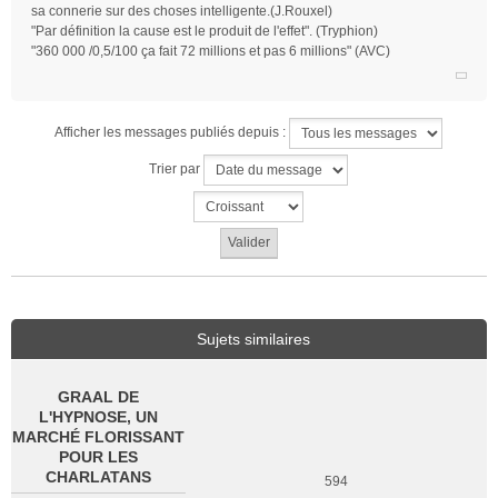
u
sa connerie sur des choses intelligente.(J.Rouxel)
"Par définition la cause est le produit de l'effet". (Tryphion)
"360 000 /0,5/100 ça fait 72 millions et pas 6 millions" (AVC)
Afficher les messages publiés depuis :
Trier par
Sujets similaires
GRAAL DE
L'HYPNOSE, UN
MARCHÉ FLORISSANT
POUR LES
CHARLATANS
594