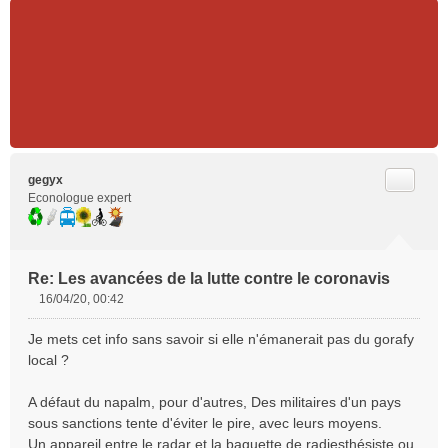
Citer
gegyx
Econologue expert
Re: Les avancées de la lutte contre le coronavis
16/04/20, 00:42
M
e
Je mets cet info sans savoir si elle n'émanerait pas du gorafy
s
local ?
s
a
A défaut du napalm, pour d'autres, Des militaires d'un pays
g
e
sous sanctions tente d'éviter le pire, avec leurs moyens.
n
Un appareil entre le radar et la baguette de radiesthésiste ou