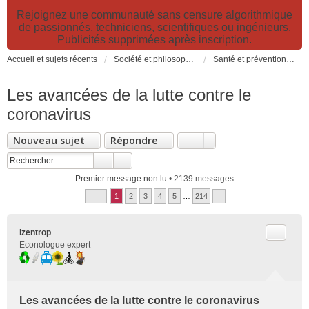
Rejoignez une communauté sans censure algorithmique
de passionnés, techniciens, scientifiques ou ingénieurs.
Publicités supprimées après inscription.
Accueil et sujets récents
Société et philosophie. Sciences et technologies. Santé et prévention.
Santé et prévention. Pollutions, causes et effets des risques environnementaux
Les avancées de la lutte contre le
coronavirus
Nouveau sujet
Répondre
Premier message non lu
• 2139 messages
1
2
3
4
5
…
214
Citer
izentrop
Econologue expert
Les avancées de la lutte contre le coronavirus