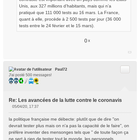
Unis, aux 327 millions d’habitants, mais qui n’a
pratiqué que 111 000 tests au 16 mars. La France,
quant à elle, procède à 2 500 tests par jour (36 000
tests entre le 24 février et le 15 mars).
0
x
Citer
Paul72
J'ai posté 500 messages!
Re: Les avancées de la lutte contre le coronavis
05/04/20, 17:37
M
e
la politique française me débecte: plutôt que de dire "on
s
devrait tester plus mais on n'a pas la capacité de le faire", on
s
préfère inventer des mensonges tels que " de toute façon ça
a
ne sert à rien de tester tout le monde, les personnels
g