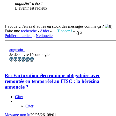
augustin1 a écrit :
L’avenir est radieux.
J’avoue…t’en as d’autres en stock des messages comme ça ?
Faire une
recherche
-
Aider
-
Tipeeez !
-
0
x
Publier un article
-
Netiquette
augustin1
Je découvre l'éconologie
Re: Facturation électronique obligatoire avec
remontée en temps réel au FISC : la bérézina
annoncée ?
Citer
Citer
Message non lu
29/05/26, 08:01