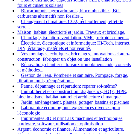
fours et cuiseurs solaires
Biocarburants, agrocarburants, biocombustibles, BtL,
carburants alternatifs non fossiles...
Changement climatique: CO2, réchauffement, effet de
serre...
Maison, habitat, électricité et jardin. Travaux et bricolage.
Chauffage, isolation, ventilation, VMC, refroidissement...
Électricité, électronique et informatique: Hi-Tech, internet,
DIY, éclairage, matériels et nouveautés
Vos montages techniques, bricolages, innovations et auto-
construction: fabriquer un objet ou une installation
Rénovation, chantier et travaux immobiliers: aide, conseils
et méthodes...
Gestion de l'eau, Pomberie et sanitaire. Pompage, forage,
filtration, puits, récupération...
Panne, dépannage et réparation: réparer soi-même?
Immobilier et eco-construction: diagnostics, HQE, HPE,
bioclimatisme, habitat naturel et architecture climatique
Jardin: aménagement, plantes, potager, bassins et piscines
Laboratoire éconologique: expériences diverses pour
l'éconologie
Imprimantes 3D et print 3D: machines et technologies,
hardware, software, utilisation et optimisation
Argent, économie et finance. Alimentation et agriculture.