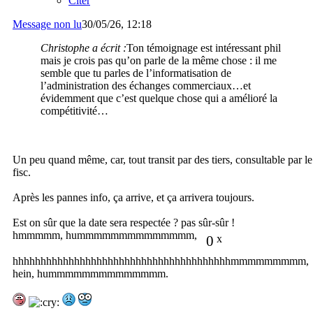
Citer
Message non lu
30/05/26, 12:18
Christophe a écrit :
Ton témoignage est intéressant phil
mais je crois pas qu’on parle de la même chose : il me
semble que tu parles de l’informatisation de
l’administration des échanges commerciaux…et
évidemment que c’est quelque chose qui a amélioré la
compétitivité…
Un peu quand même, car, tout transit par des tiers, consultable par le
fisc.
Après les pannes info, ça arrive, et ça arrivera toujours.
Est on sûr que la date sera respectée ? pas sûr-sûr !
hmmmmm, hummmmmmmmmmmmmm,
0
x
hhhhhhhhhhhhhhhhhhhhhhhhhhhhhhhhhhhhhhhmmmmmmmmm,
hein, hummmmmmmmmmmmmm.