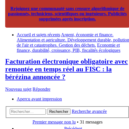
Rejoignez une communauté sans censure algorithmique de
passionnés, techniciens, scientifiques ou ingénieurs. Publicités
supprimées après inscription.
Accueil et sujets récents
Argent, économie et finance.
Alimentation et agriculture. Développement durable, pollutio
de l'air et catastrophes. Gestion des déchets.
Economie et
finance, durabilité, croissance, PIB, fiscalités écologiques
Facturation électronique obligatoire avec
remontée en temps réel au FISC : la
bérézina annoncée ?
Nouveau sujet
Répondre
Aperçu avant impression
Recherche avancée
Rechercher
Premier message non lu
• 31 messages
Précédent