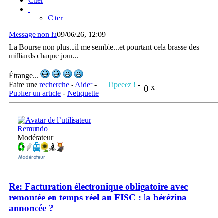
Citer
Citer
Message non lu
09/06/26, 12:09
La Bourse non plus...il me semble...et pourtant cela brasse des
milliards chaque jour...
Étrange...
Faire une
recherche
-
Aider
-
Tipeeez !
-
0
x
Publier un article
-
Netiquette
Remundo
Modérateur
Re: Facturation électronique obligatoire avec
remontée en temps réel au FISC : la bérézina
annoncée ?