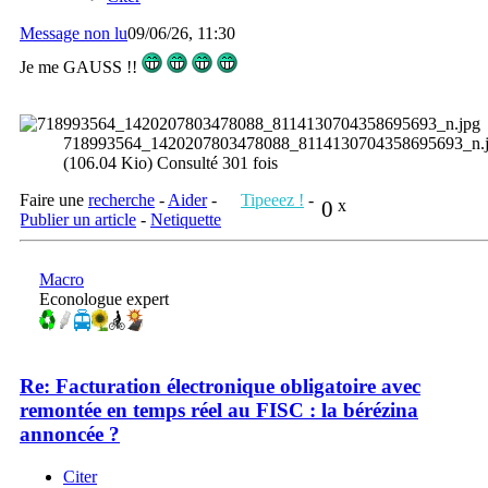
Message non lu
09/06/26, 11:30
Je me GAUSS !!
718993564_1420207803478088_8114130704358695693_n.
(106.04 Kio) Consulté 301 fois
Faire une
recherche
-
Aider
-
Tipeeez !
-
0
x
Publier un article
-
Netiquette
Macro
Econologue expert
Re: Facturation électronique obligatoire avec
remontée en temps réel au FISC : la bérézina
annoncée ?
Citer