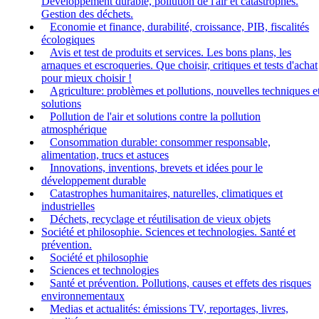
Développement durable, pollution de l'air et catastrophes.
Gestion des déchets.
Economie et finance, durabilité, croissance, PIB, fiscalités
écologiques
Avis et test de produits et services. Les bons plans, les
arnaques et escroqueries. Que choisir, critiques et tests d'achat
pour mieux choisir !
Agriculture: problèmes et pollutions, nouvelles techniques e
solutions
Pollution de l'air et solutions contre la pollution
atmosphérique
Consommation durable: consommer responsable,
alimentation, trucs et astuces
Innovations, inventions, brevets et idées pour le
développement durable
Catastrophes humanitaires, naturelles, climatiques et
industrielles
Déchets, recyclage et réutilisation de vieux objets
Société et philosophie. Sciences et technologies. Santé et
prévention.
Société et philosophie
Sciences et technologies
Santé et prévention. Pollutions, causes et effets des risques
environnementaux
Medias et actualités: émissions TV, reportages, livres,