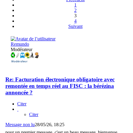
1
2
3
4
Suivant
Remundo
Modérateur
Re: Facturation électronique obligatoire avec
remontée en temps réel au FISC : la bérézina
annoncée ?
Citer
Citer
Message non lu
28/05/26, 18:25
pour un premier message, c'est un beau message, bienvenue