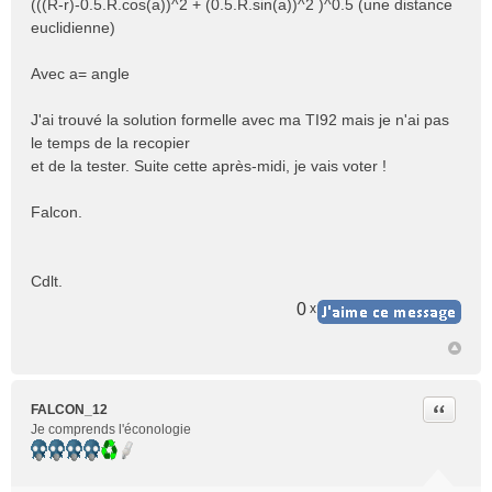
(((R-r)-0.5.R.cos(a))^2 + (0.5.R.sin(a))^2 )^0.5 (une distance
euclidienne)
Avec a= angle
J'ai trouvé la solution formelle avec ma TI92 mais je n'ai pas
le temps de la recopier
et de la tester. Suite cette après-midi, je vais voter !
Falcon.
Cdlt.
0
x
Citer
FALCON_12
Je comprends l'éconologie