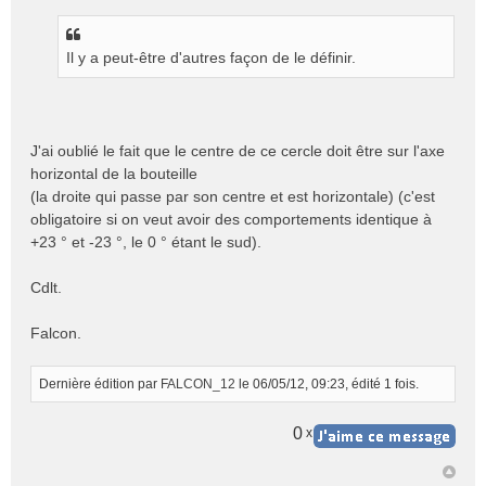
e
s
s
Il y a peut-être d'autres façon de le définir.
a
g
e
n
o
J'ai oublié le fait que le centre de ce cercle doit être sur l'axe
n
horizontal de la bouteille
l
(la droite qui passe par son centre et est horizontale) (c'est
u
obligatoire si on veut avoir des comportements identique à
+23 ° et -23 °, le 0 ° étant le sud).
Cdlt.
Falcon.
Dernière édition par
FALCON_12
le 06/05/12, 09:23, édité 1 fois.
0
x