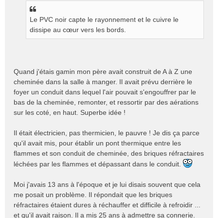
s
s
Le PVC noir capte le rayonnement et le cuivre le
a
g
dissipe au cœur vers les bords.
e
n
o
n
Quand j'étais gamin mon père avait construit de A à Z une
l
cheminée dans la salle à manger. Il avait prévu derrière le
u
foyer un conduit dans lequel l'air pouvait s'engouffrer par le
bas de la cheminée, remonter, et ressortir par des aérations
sur les coté, en haut. Superbe idée !
Il était électricien, pas thermicien, le pauvre ! Je dis ça parce
qu'il avait mis, pour établir un pont thermique entre les
flammes et son conduit de cheminée, des briques réfractaires
léchées par les flammes et dépassant dans le conduit.
Moi j'avais 13 ans à l'époque et je lui disais souvent que cela
me posait un problème. Il répondait que les briques
réfractaires étaient dures à réchauffer et difficile à refroidir ...
et qu'il avait raison. Il a mis 25 ans à admettre sa connerie.