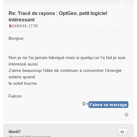
Re: Tracé de rayons : OptGeo, petit logiciel
intéressant
24/04/16, 17:05
M
e
Bonjour,
s
s
a
Non je ne l'ai jamais fabriqué mais si quelqu'un l'a fait je suis
g
e
intéressé aussi.
n
J'aime beaucoup l'idée de continuer à concentrer l'énergie
o
solaire quand
n
le soleil tourne.
l
u
Falcon
0
x
Citer
lilian07