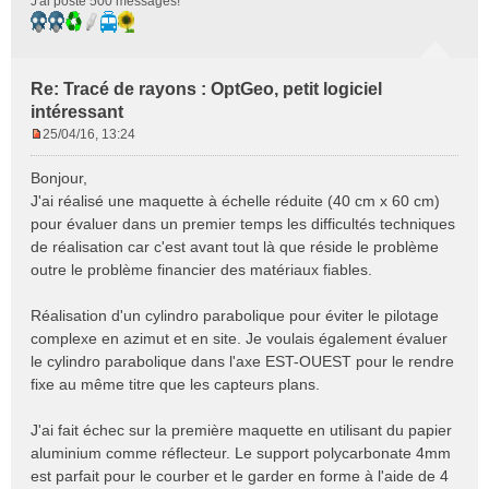
J'ai posté 500 messages!
Re: Tracé de rayons : OptGeo, petit logiciel
intéressant
25/04/16, 13:24
M
e
Bonjour,
s
J'ai réalisé une maquette à échelle réduite (40 cm x 60 cm)
s
pour évaluer dans un premier temps les difficultés techniques
a
de réalisation car c'est avant tout là que réside le problème
g
e
outre le problème financier des matériaux fiables.
n
o
Réalisation d'un cylindro parabolique pour éviter le pilotage
n
complexe en azimut et en site. Je voulais également évaluer
l
le cylindro parabolique dans l'axe EST-OUEST pour le rendre
u
fixe au même titre que les capteurs plans.
J'ai fait échec sur la première maquette en utilisant du papier
aluminium comme réflecteur. Le support polycarbonate 4mm
est parfait pour le courber et le garder en forme à l'aide de 4