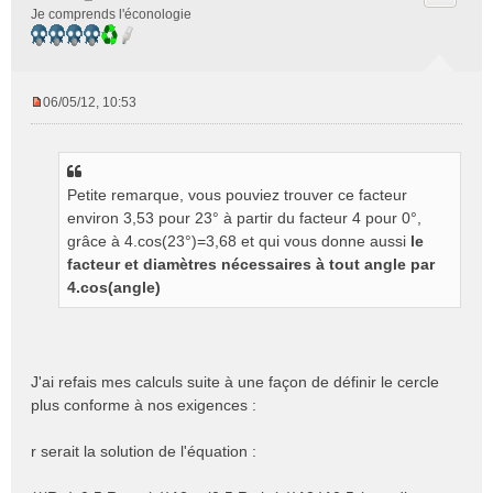
Je comprends l'éconologie
06/05/12, 10:53
M
e
s
s
Petite remarque, vous pouviez trouver ce facteur
a
g
environ 3,53 pour 23° à partir du facteur 4 pour 0°,
e
grâce à 4.cos(23°)=3,68 et qui vous donne aussi
le
n
facteur et diamètres nécessaires à tout angle par
o
4.cos(angle)
n
l
u
J'ai refais mes calculs suite à une façon de définir le cercle
plus conforme à nos exigences :
r serait la solution de l'équation :