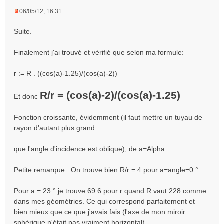
06/05/12, 16:31
M
e
Suite.
s
s
Finalement j'ai trouvé et vérifié que selon ma formule:
a
g
e
r := R . ((cos(a)-1.25)/(cos(a)-2))
n
o
R/r = (cos(a)-2)/(cos(a)-1.25)
Et donc
n
l
Fonction croissante, évidemment (il faut mettre un tuyau de
u
rayon d'autant plus grand
que l'angle d'incidence est oblique), de a=Alpha.
Petite remarque : On trouve bien R/r = 4 pour a=angle=0 °.
Pour a = 23 ° je trouve 69.6 pour r quand R vaut 228 comme
dans mes géométries. Ce qui correspond parfaitement et
bien mieux que ce que j'avais fais (l'axe de mon miroir
sphérique n'était pas vraiment horizontal).