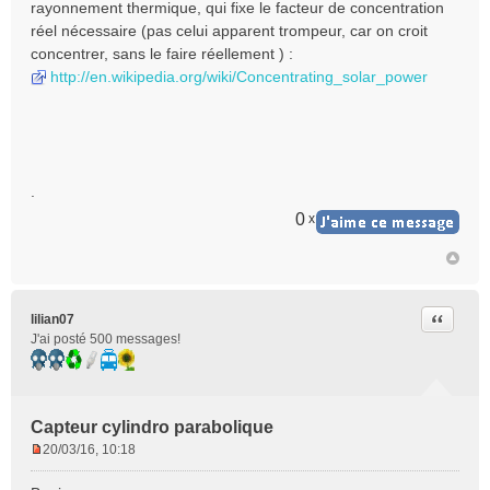
rayonnement thermique, qui fixe le facteur de concentration
réel nécessaire (pas celui apparent trompeur, car on croit
concentrer, sans le faire réellement ) :
http://en.wikipedia.org/wiki/Concentrating_solar_power
.
0
x
Citer
lilian07
J'ai posté 500 messages!
Capteur cylindro parabolique
20/03/16, 10:18
M
e