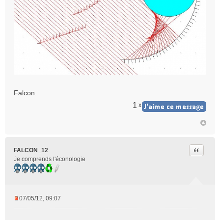
Falcon.
1
x
Citer
FALCON_12
Je comprends l'éconologie
07/05/12, 09:07
M
e