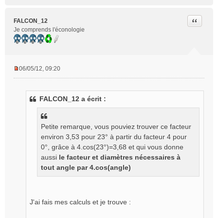
Citer
FALCON_12
Je comprends l'éconologie
06/05/12, 09:20
M
e
s
FALCON_12 a écrit :
s
a
g
Petite remarque, vous pouviez trouver ce facteur
e
n
environ 3,53 pour 23° à partir du facteur 4 pour
o
0°, grâce à 4.cos(23°)=3,68 et qui vous donne
n
aussi
le facteur et diamètres nécessaires à
l
tout angle par 4.cos(angle)
u
J'ai fais mes calculs et je trouve :