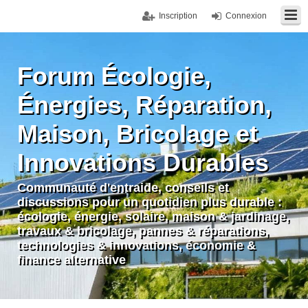
Inscription
Connexion
Forum Écologie,
Énergies, Réparation,
Maison, Bricolage et
Innovations Durables
Communauté d'entraide, conseils et
discussions pour un quotidien plus durable :
écologie, énergie, solaire, maison & jardinage,
travaux & bricolage, pannes & réparations,
technologies & innovations, économie &
finance alternative