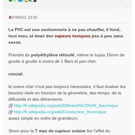
07/05/12, 15:20
M
e
Le PVC est une cochonnerie à ne pas chauffer, il fond,
s
tout mou, et émet des
vapeurs toxiques
peu à peu sans
s
cesse.
a
g
e
Prendre du
polyéthylène réticulé
, même le tuyau 16mm de
n
goutte à goutte à moins de 1 Bars et pas cher.
o
n
crucial.
l
u
le cuivre cher n'est pas toujours nécessaire, il faut évaluer les
besoins réels en fonction de la géométrie, des temps, de la
diffusivité et des dimensions.
http://fr.wikipedia.org/wiki/Diffusivit%C3%A9_thermique
http://fr.wikipedia.org/wiki/Conduction_thermique
assez simple en ordre de grandeurs.
Sinon pour la
T max de capteur solaire
lire l'effet du