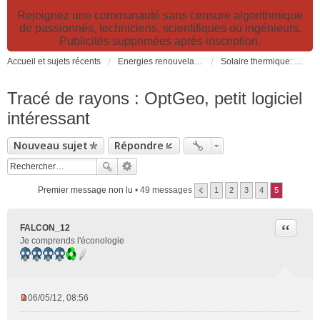
Rejoignez une communauté sans censure algorithmique
de passionnés, techniciens, scientifiques ou ingénieurs.
Publicités supprimées après inscription.
Accueil et sujets récents
Energies renouvelables et fossiles, énergie solaire, biocarburants et changement climatique
Solaire thermique: capteurs solaires CESI, chauffage, ECS, fours et cuiseurs solaires
Tracé de rayons : OptGeo, petit logiciel
intéressant
Nouveau sujet
Répondre
Premier message non lu
• 49 messages
1
2
3
4
5
Citer
FALCON_12
Je comprends l'éconologie
06/05/12, 08:56
M