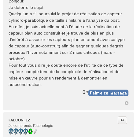
Bonjour,
s
Je déterre le sujet.
s
Quelqu'un a t'il poursuivi le projet de réalisation de capteur
a
cylindro-parabolique de taille similaire à l'analyse du post.
g
e
En effet, je suis actuellement à l'étude de la réalisation de
n
capteur plan auto construit et je trouve de plus en plus
o
d’intérêt à associer les capteurs plan en amont avec ce type
n
de capteur (auto-construit) afin de gagner quelques degrés
l
précieux l'hiver notamment sur 2 mois critiques (mars -
u
octobre).
Pour tout vous dire je doute encore de l'utilité de ce type de
capteur compte tenu de la complexité de réalisation et de
mise en œuvre pour un rendement à démontrer en
autoconstruction.
0
x
Citer
FALCON_12
Je comprends l'éconologie