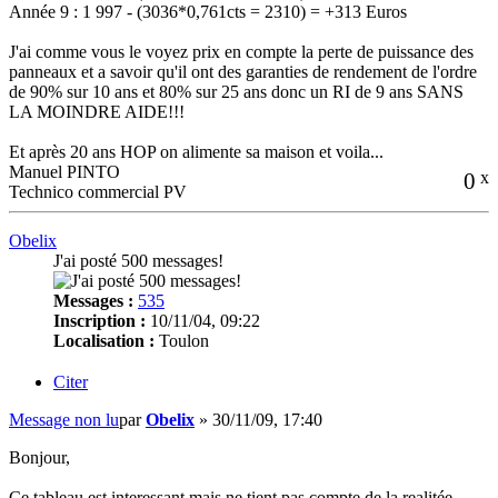
Année 9 : 1 997 - (3036*0,761cts = 2310) = +313 Euros
J'ai comme vous le voyez prix en compte la perte de puissance des
panneaux et a savoir qu'il ont des garanties de rendement de l'ordre
de 90% sur 10 ans et 80% sur 25 ans donc un RI de 9 ans SANS
LA MOINDRE AIDE!!!
Et après 20 ans HOP on alimente sa maison et voila...
Manuel PINTO
0
x
Technico commercial PV
Obelix
J'ai posté 500 messages!
Messages :
535
Inscription :
10/11/04, 09:22
Localisation :
Toulon
Citer
Message non lu
par
Obelix
»
30/11/09, 17:40
Bonjour,
Ce tableau est interessant mais ne tient pas compte de la realitée.