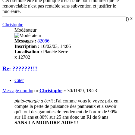
Ceci semble être une politique d'état faite pour montrer que le
renouvelable n'est pas rentable sans subvention et justifier le
nucléaire.
0
x
Christophe
Modérateur
Messages :
82086
Inscription :
10/02/03, 14:06
Localisation :
Planète Serre
x 12702
Re: ??????!!!!
Citer
Message non lu
par
Christophe
»
30/11/09, 18:23
pinto-energie a écrit :
J'ai comme vous le voyez prix en
compte la perte de puissance des panneaux et a savoir
qu'il ont des garanties de rendement de l'ordre de 90%
sur 10 ans et 80% sur 25 ans donc un RI de 9 ans
SANS LA MOINDRE AIDE
!!!