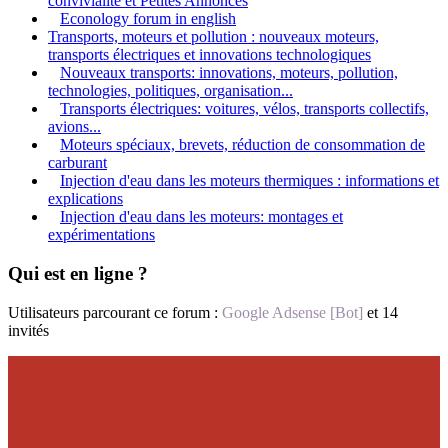
convivialité et Petites Annonces
Econology forum in english
Transports, moteurs et pollution : nouveaux moteurs,
transports électriques et innovations technologiques
Nouveaux transports: innovations, moteurs, pollution,
technologies, politiques, organisation...
Transports électriques: voitures, vélos, transports collectifs,
avions...
Moteurs spéciaux, brevets, réduction de consommation de
carburant
Injection d'eau dans les moteurs thermiques : informations et
explications
Injection d'eau dans les moteurs: montages et
expérimentations
Qui est en ligne ?
Utilisateurs parcourant ce forum :
Google Adsense [Bot]
et 14
invités