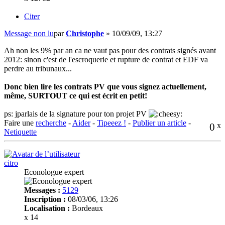
Citer
Message non lu
par
Christophe
»
10/09/09, 13:27
Ah non les 9% par an ca ne vaut pas pour des contrats signés avant
2012: sinon c'est de l'escroquerie et rupture de contrat et EDF va
perdre au tribunaux...
Donc bien lire les contrats PV que vous signez actuellement,
même, SURTOUT ce qui est écrit en petit!
ps: jparlais de la signature pour ton projet PV
Faire une
recherche
-
Aider
-
Tipeeez !
-
Publier un article
-
0
x
Netiquette
citro
Econologue expert
Messages :
5129
Inscription :
08/03/06, 13:26
Localisation :
Bordeaux
x 14