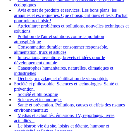
écologiques
Avis et test de produits et services. Les bons plans, les
arnaques et escroqueries. Que choisir, critiques et tests d'achat
pour mieux choisir !
Agriculture: problèmes et pollutions, nouvelles techniques et
solutions
Pollution de l'air et solutions contre la pollution
atmosphérique
Consommation durable: consommer responsable,
alimentation, trucs et astuces
Innovations, inventions, brevets et idées pour le
développement durable
Catastrophes humanitaires, naturelles, climatiques et
industrielles
Déchets, recyclage et réutilisation de vieux objets
Société et philosophie. Sciences et technologies. Santé et
prévention.
Société et philosophie
Sciences et technologies
Santé et prévention. Pollutions, causes et effets des risques
environnementaux
Medias et actualités: émissions TV, reportages, livres,
actualités...
Le bistrot: vie du site, loisirs et détente, humour et