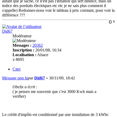
autant que je sache, ce n'est pas l'inflation qui sert dindice, mais un
indice des porduits électriques etc etc je ne sais plus comment il
s'appelle) Redonnes-nous voir le tableau à prix constant, pour voir la
différence ???
0
x
Did67
Modérateur
Messages :
20362
Inscription :
20/01/08, 16:34
Localisation :
Alsace
x 8695
Citer
Message non lu
par
Did67
»
30/11/09, 18:42
Obelix a écrit :
( je penses me souvenir que c'est 3000 Kwh mais a
verifier)
Le crédit d'impôts est conditionné par une installation de 3 kWhc