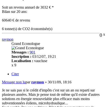
Soit un revenu annuel de 3032 € *
Bilan sur 20 ans:
60640 € de revenu
6 tonne(s) de CO2 économisée(s)
0
x
raymon
Grand Econologue
Messages :
901
Inscription :
03/12/07, 19:21
Localisation :
vaucluse
x 9
Citer
Message non lu
par
raymon
»
30/11/09, 18:16
Je ne sais pas si le crédit d'impôts c'est sur un an ou reparti sur
plusieurs années. Mais je pense tout de même qu'il existe d'autres
solutions en énergie renouvelable plus efficace mais moins
subventionnées éoliens, microhydraulique...