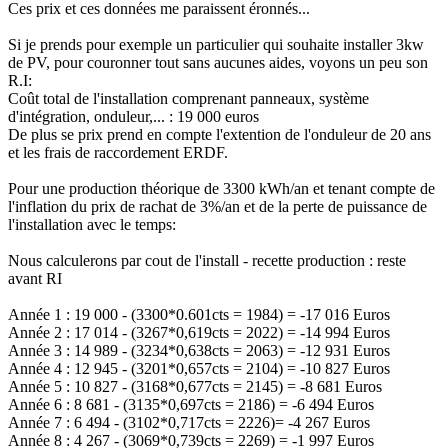
Ces prix et ces données me paraissent éronnés...
Si je prends pour exemple un particulier qui souhaite installer 3kw
de PV, pour couronner tout sans aucunes aides, voyons un peu son
R.I:
Coût total de l'installation comprenant panneaux, système
d'intégration, onduleur,... : 19 000 euros
De plus se prix prend en compte l'extention de l'onduleur de 20 ans
et les frais de raccordement ERDF.
Pour une production théorique de 3300 kWh/an et tenant compte de
l'inflation du prix de rachat de 3%/an et de la perte de puissance de
l'installation avec le temps:
Nous calculerons par cout de l'install - recette production : reste
avant RI
Année 1 : 19 000 - (3300*0.601cts = 1984) = -17 016 Euros
Année 2 : 17 014 - (3267*0,619cts = 2022) = -14 994 Euros
Année 3 : 14 989 - (3234*0,638cts = 2063) = -12 931 Euros
Année 4 : 12 945 - (3201*0,657cts = 2104) = -10 827 Euros
Année 5 : 10 827 - (3168*0,677cts = 2145) = -8 681 Euros
Année 6 : 8 681 - (3135*0,697cts = 2186) = -6 494 Euros
Année 7 : 6 494 - (3102*0,717cts = 2226)= -4 267 Euros
Année 8 : 4 267 - (3069*0,739cts = 2269) = -1 997 Euros