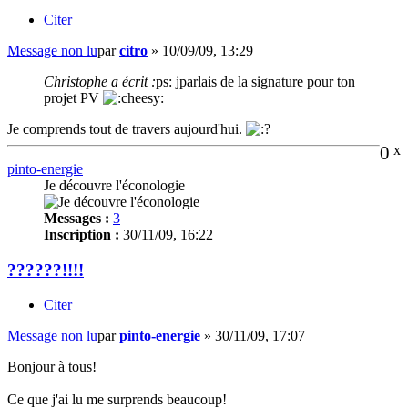
Citer
Message non lu
par
citro
»
10/09/09, 13:29
Christophe a écrit :
ps: jparlais de la signature pour ton
projet PV
Je comprends tout de travers aujourd'hui.
0
x
pinto-energie
Je découvre l'éconologie
Messages :
3
Inscription :
30/11/09, 16:22
??????!!!!
Citer
Message non lu
par
pinto-energie
»
30/11/09, 17:07
Bonjour à tous!
Ce que j'ai lu me surprends beaucoup!