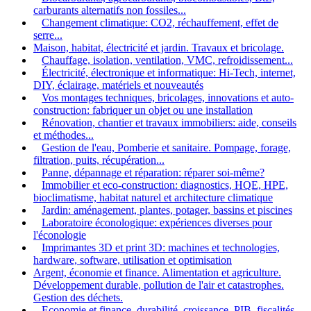
carburants alternatifs non fossiles...
Changement climatique: CO2, réchauffement, effet de
serre...
Maison, habitat, électricité et jardin. Travaux et bricolage.
Chauffage, isolation, ventilation, VMC, refroidissement...
Électricité, électronique et informatique: Hi-Tech, internet,
DIY, éclairage, matériels et nouveautés
Vos montages techniques, bricolages, innovations et auto-
construction: fabriquer un objet ou une installation
Rénovation, chantier et travaux immobiliers: aide, conseils
et méthodes...
Gestion de l'eau, Pomberie et sanitaire. Pompage, forage,
filtration, puits, récupération...
Panne, dépannage et réparation: réparer soi-même?
Immobilier et eco-construction: diagnostics, HQE, HPE,
bioclimatisme, habitat naturel et architecture climatique
Jardin: aménagement, plantes, potager, bassins et piscines
Laboratoire éconologique: expériences diverses pour
l'éconologie
Imprimantes 3D et print 3D: machines et technologies,
hardware, software, utilisation et optimisation
Argent, économie et finance. Alimentation et agriculture.
Développement durable, pollution de l'air et catastrophes.
Gestion des déchets.
Economie et finance, durabilité, croissance, PIB, fiscalités