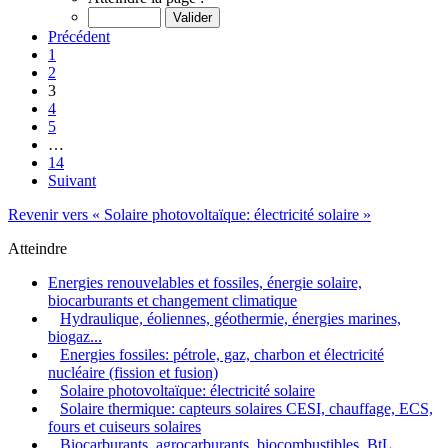
Précédent
1
2
3
4
5
…
14
Suivant
Revenir vers « Solaire photovoltaïque: électricité solaire »
Atteindre
Energies renouvelables et fossiles, énergie solaire,
biocarburants et changement climatique
Hydraulique, éoliennes, géothermie, énergies marines,
biogaz...
Energies fossiles: pétrole, gaz, charbon et électricité
nucléaire (fission et fusion)
Solaire photovoltaïque: électricité solaire
Solaire thermique: capteurs solaires CESI, chauffage, ECS,
fours et cuiseurs solaires
Biocarburants, agrocarburants, biocombustibles, BtL,