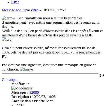
Citer
Message non lu
par
citro
»
10/09/09, 12:57
Ben l'installateur nous a fait un beau "tableau
d'amortissement" avec même une augmentation des revenus au fil
des ans.
Voilà que depuis, l'on parle d'hiver solaire dans les années à venir et
maintenant d'une baisse de 9%/an des prix de revente à EDF.
Cela dit, pour l'hiver solaire, même si l'ensoleillement baisse de
10%, cela ne devrait pas être catastrophique... vu le rendement des
PV.
PS: c'est pas une signature, c'est juste une remarque en guise de
conclusion.
0
x
Christophe
Modérateur
Messages :
82086
Inscription :
10/02/03, 14:06
Localisation :
Planète Serre
x 12702