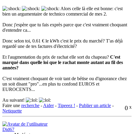
Alors celle là elle est bonne: c'est
bien un argumentaire de technico commercial de mes 2.
Donc j'espère que tu fais exprès parce que c'est vraiment choquant
d'entendre ca...
Donc selon toi, 0.61 € le kWh c'est le prix du marché? T'as déjà
regardé une de tes factures d'électricité?
Et l'augmentation du prix de rachat elle sort du chapeau?
C'est
marqué dans quelle loi que le rachat monte autant au fil des
années?
C'est vraiment choquant de voir tant de bétise ou d'ignorance chez
un soit disant "pro"...en plus tu confond EUROS et
EUROCENTS...
Au suivant!
Faire une
recherche
-
Aider
-
Tipeeez !
-
Publier un article
-
0
x
Netiquette
Did67