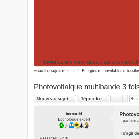
Rejoignez une communauté sans censure algor
Accueil et sujets récents
Energies renouvelables et fossile
Photovoltaique multibande 3 fois
Nouveau sujet
Répondre
bernardd
Photovol
Econologue expert
par
bern
M
e
Il s'agit 
s
Messages :
2278