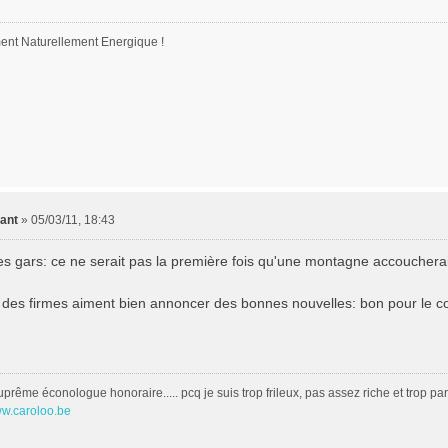
nt Naturellement Energique !
ant
»
05/03/11, 18:43
es gars: ce ne serait pas la première fois qu'une montagne accoucherai
 des firmes aiment bien annoncer des bonnes nouvelles: bon pour le co
uprême éconologue honoraire..... pcq je suis trop frileux, pas assez riche et trop 
ww.caroloo.be