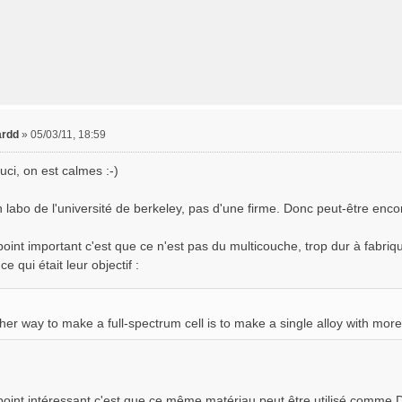
ardd
»
05/03/11, 18:59
ci, on est calmes :-)
n labo de l'université de berkeley, pas d'une firme. Donc peut-être encor
point important c'est que ce n'est pas du multicouche, trop dur à fabri
ce qui était leur objectif :
her way to make a full-spectrum cell is to make a single alloy with mo
point intéressant c'est que ce même matériau peut être utilisé comme