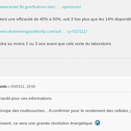
newscenter.lbl.gov/feature-stori ... -spectrum/
tent une efficacité de 40% à 50%, soit 3 fois plus que les 14% disponib
www.cleanenergyauthority.com/sol ... cy-013111/
udra au moins 2 ou 3 ans avant que cela sorte du laboratoire.
undo
»
05/03/11, 18:06
nardd pour ces informations.
rincipe des multicouches... A confirmer pour le rendement des cellules, p
ssissent, ce sera une grande révolution énergétique.