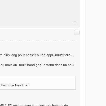
Citer
e plus long pour passer à une appli industrielle...
quer, mais du "multi band gap" obtenu dans un seul
re than one band gap.
 DEL/LED en émettant sur plusieurs bandes de