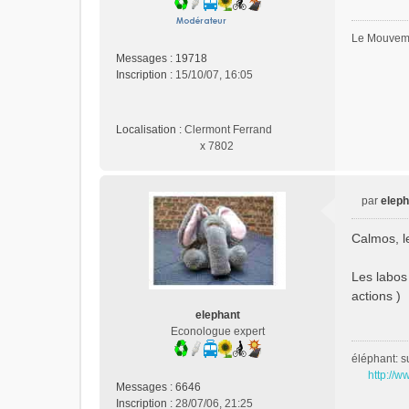
o
n
l
Le Mouveme
u
Messages :
19718
Inscription :
15/10/07, 16:05
Localisation :
Clermont Ferrand
x 7802
par
eleph
M
e
Calmos, l
s
s
Les labos
a
actions )
g
e
elephant
n
Econologue expert
o
éléphant: s
n
http://w
l
Messages :
6646
u
Inscription :
28/07/06, 21:25