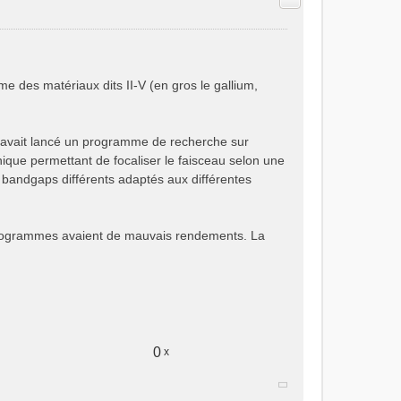
me des matériaux dits II-V (en gros le gallium,
e avait lancé un programme de recherche sur
hique permettant de focaliser le faisceau selon une
es bandgaps différents adaptés aux différentes
s hologrammes avaient de mauvais rendements. La
0
x