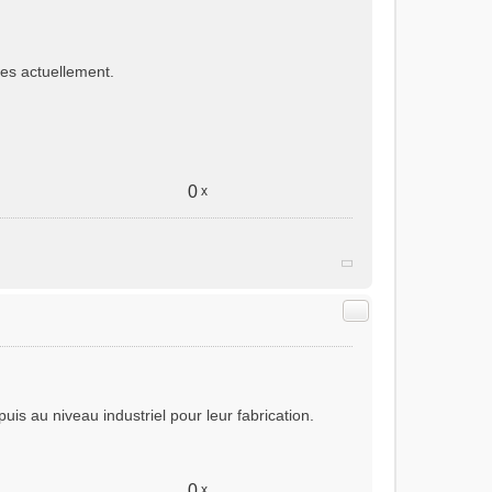
les actuellement.
0
x
Citer
uis au niveau industriel pour leur fabrication.
0
x