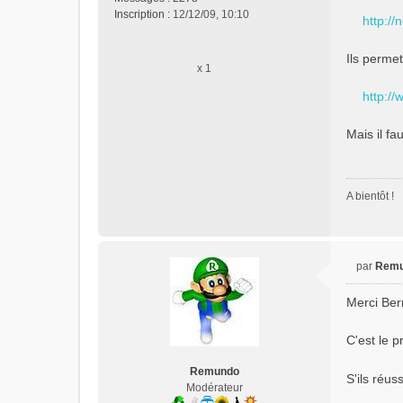
s
Inscription :
12/12/09, 10:10
http://
a
g
e
Ils permet
x 1
n
o
http://
n
l
Mais il fa
u
A bientôt !
par
Rem
M
e
Merci Ber
s
s
C'est le p
a
g
Remundo
e
S'ils réu
Modérateur
n