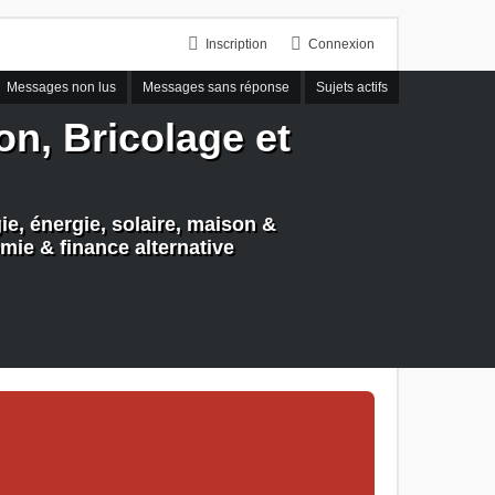
Inscription
Connexion
Messages non lus
Messages sans réponse
Sujets actifs
n, Bricolage et
e, énergie, solaire, maison &
mie & finance alternative