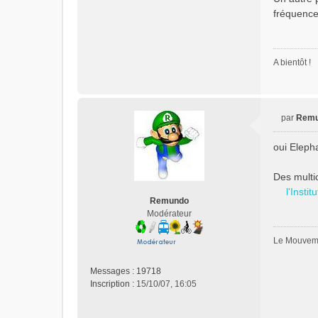
fréquence
A bientôt !
par
Rem
M
e
oui Eleph
s
s
Des multi
a
g
l'Insti
Remundo
e
Modérateur
n
o
Le Mouveme
n
l
u
Messages :
19718
Inscription :
15/10/07, 16:05