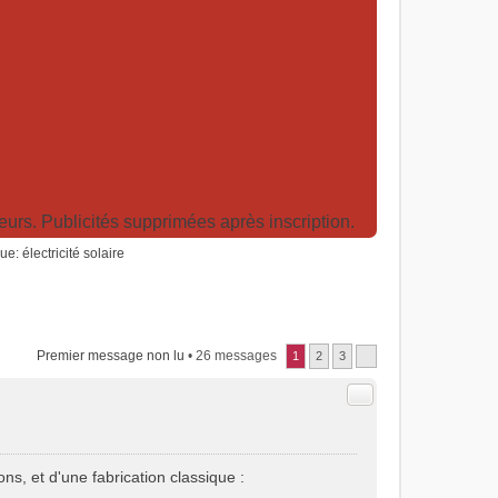
rs. Publicités supprimées après inscription.
e: électricité solaire
Premier message non lu
• 26 messages
1
2
3
Citer
ns, et d'une fabrication classique :