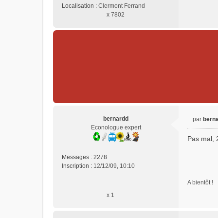
Localisation :
Clermont Ferrand
x 7802
bernardd
par
bern
M
Econologue expert
e
Pas mal, 
s
s
Messages :
2278
a
Inscription :
12/12/09, 10:10
g
e
A bientôt !
n
x 1
o
n
l