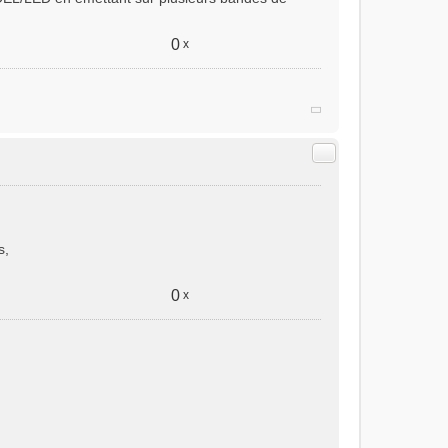
0
x
Citer
s,
0
x