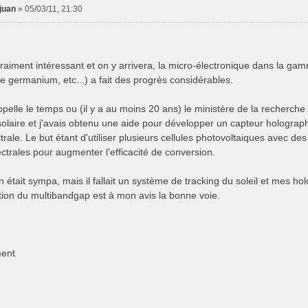
juan
»
05/03/11, 21:30
vraiment intéressant et on y arrivera, la micro-électronique dans la gam
 le germanium, etc...) a fait des progrès considérables.
pelle le temps ou (il y a au moins 20 ans) le ministère de la recherch
 solaire et j'avais obtenu une aide pour développer un capteur holograp
trale. Le but étant d'utiliser plusieurs cellules photovoltaiques avec d
ctrales pour augmenter l'efficacité de conversion.
on était sympa, mais il fallait un système de tracking du soleil et me
ution du multibandgap est à mon avis la bonne voie.
ment