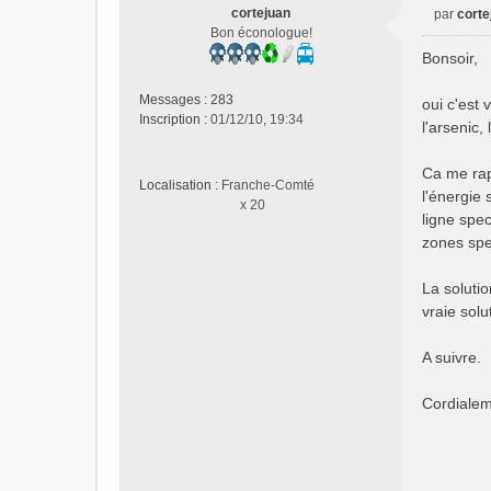
u
cortejuan
par
corte
M
Bon éconologue!
e
Bonsoir,
s
s
Messages :
283
oui c'est 
a
Inscription :
01/12/10, 19:34
l'arsenic,
g
e
n
Ca me rap
Localisation :
Franche-Comté
o
l'énergie
x 20
n
ligne spec
l
zones spe
u
La soluti
vraie sol
A suivre.
Cordiale