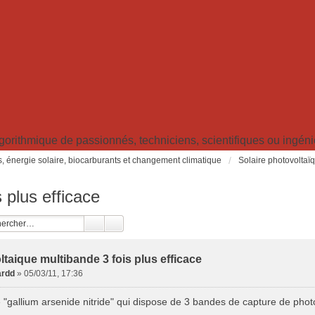
ithmique de passionnés, techniciens, scientifiques ou ingénieu
s, énergie solaire, biocarburants et changement climatique
Solaire photovoltaïqu
 plus efficace
taique multibande 3 fois plus efficace
ardd
»
05/03/11, 17:36
de "gallium arsenide nitride" qui dispose de 3 bandes de capture de photo