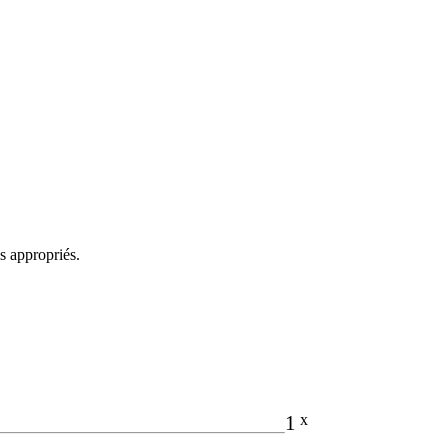
s appropriés.
1
x