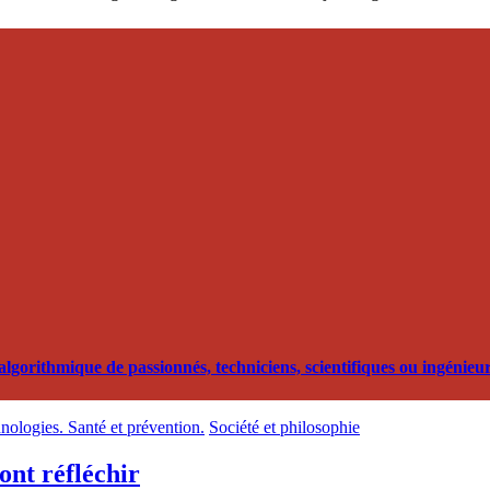
orithmique de passionnés, techniciens, scientifiques ou ingénieurs
hnologies. Santé et prévention.
Société et philosophie
font réfléchir