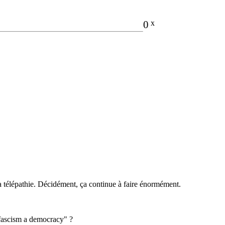
________________
0
x
a télépathie. Décidément, ça continue à faire énormément.
 fascism a democracy" ?