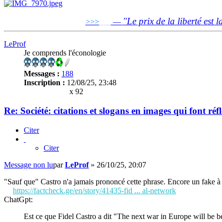
"Le prix de la liberté est l
>>>
___
—
LeProf
Je comprends l'éconologie
Messages :
188
Inscription :
12/08/25, 23:48
x 92
Re: Société: citations et slogans en images qui font réf
Citer
Citer
Message non lu
par
LeProf
»
26/10/25, 20:07
"Sauf que" Castro n'a jamais prononcé cette phrase. Encore un fake à 
https://factcheck.ge/en/story/41435-fid ... al-network
ChatGpt:
Est ce que Fidel Castro a dit "The next war in Europe will be 