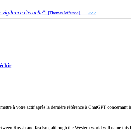
a vigilance éternelle"
!
[
]
___
>>>
______________
Thomas Jefferson
léchir
mettre à votre actif après la dernière référence à ChatGPT concernant l
between Russia and fascism, although the Western world will name this