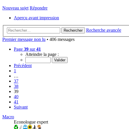
Nouveau sujet
Répondre
Aperçu avant impression
Recherche avancée
Rechercher
Premier message non lu
• 406 messages
Page
39
sur
41
Atteindre la page :
Précédent
1
…
37
38
39
40
41
Suivant
Macro
Econologue expert