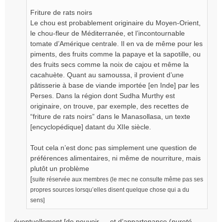
Friture de rats noirs
Le chou est probablement originaire du Moyen-Orient,
le chou-fleur de Méditerranée, et l’incontournable
tomate d’Amérique centrale. Il en va de même pour les
piments, des fruits comme la papaye et la sapotille, ou
des fruits secs comme la noix de cajou et même la
cacahuète. Quant au samoussa, il provient d’une
pâtisserie à base de viande importée [en Inde] par les
Perses. Dans la région dont Sudha Murthy est
originaire, on trouve, par exemple, des recettes de
“friture de rats noirs” dans le Manasollasa, un texte
[encyclopédique] datant du XIIe siècle.
Tout cela n’est donc pas simplement une question de
préférences alimentaires, ni même de nourriture, mais
plutôt un problème
[
suite réservée aux membres (le mec ne consulte même pas ses
propres sources lorsqu’elles disent quelque chose qui a du
sens]
éventuellement [de pouvoir … et d’appartenance (
pureté