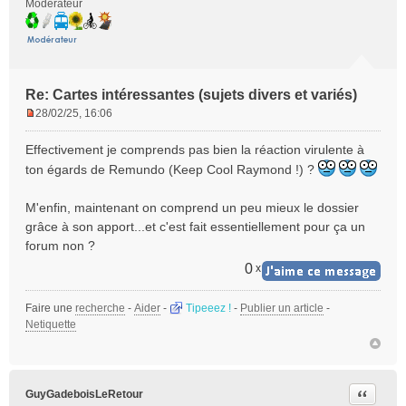
Modérateur
Re: Cartes intéressantes (sujets divers et variés)
28/02/25, 16:06
M
e
Effectivement je comprends pas bien la réaction virulente à
s
ton égards de Remundo (Keep Cool Raymond !) ?
s
a
M'enfin, maintenant on comprend un peu mieux le dossier
g
e
grâce à son apport...et c'est fait essentiellement pour ça un
n
forum non ?
o
0
x
n
l
u
Faire une
recherche
-
Aider
-
Tipeeez !
-
Publier un article
-
Netiquette
Citer
GuyGadeboisLeRetour