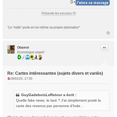
0
x
Présente tes excuses !!!!
“Le “mâle” porte en lui-même sa propre damnation”
Citer
Obamot
Econologue expert
Re: Cartes intéressantes (sujets divers et variés)
28/02/25, 17:50
M
e
s
GuyGadeboisLeRetour a écrit :
s
Quelle fake news, le taré ? J'ai simplement posté la
a
g
carte des revenus par personne d'Inde...
e
n