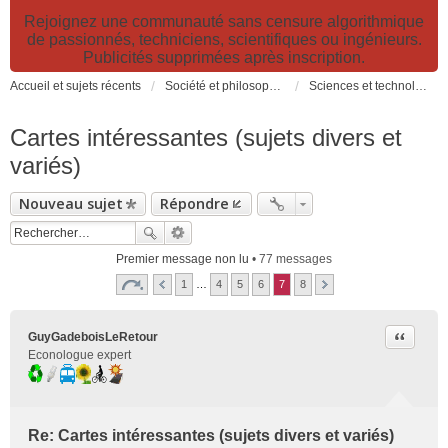
Rejoignez une communauté sans censure algorithmique
de passionnés, techniciens, scientifiques ou ingénieurs.
Publicités supprimées après inscription.
Accueil et sujets récents
Société et philosophie. Sciences et technologies. Santé et prévention.
Sciences et technologies
Cartes intéressantes (sujets divers et
variés)
Nouveau sujet
Répondre
Premier message non lu
• 77 messages
1
…
4
5
6
7
8
Citer
GuyGadeboisLeRetour
Econologue expert
Re: Cartes intéressantes (sujets divers et variés)