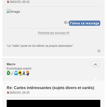
28/02/25, 00:42
M
e
s
s
a
0
x
g
e
Présente tes excuses !!!!
n
o
n
“Le “mâle” porte en lui-même sa propre damnation”
l
u
Citer
Macro
Econologue expert
Re: Cartes intéressantes (sujets divers et variés)
28/02/25, 09:35
M
e
s