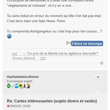
Christophe se demandait si y’avait une corrélation entre
o
“végétarisme et richesse”, et il y en a une…
n
l
Ta carte induit en erreur du moment qu’elle n’en fait pas état.
u
C’est donc bien une fake News. Point.
Tu comprends Archgangelus ou c’est trop pour ton cursus…?
0
x
"Le prix de la liberté est la vigilance éternelle"
!
>>>
___
—
[
]
___
>>>
______________________________
Thomas Jefferson
Citer
GuyGadeboisLeRetour
Econologue expert
Re: Cartes intéressantes (sujets divers et variés)
28/02/25, 18:05
M