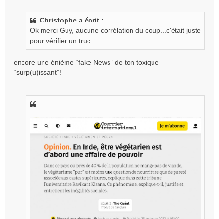
s
a
g
Christophe a écrit :
e
Ok merci Guy, aucune corrélation du coup...c'était juste
n
pour vérifier un truc...
o
n
encore une énième “fake News” de ton toxique
l
“surp(u)issant”!
u