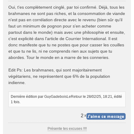
e
Oui, t'es complètement cinglé, par toi confirmé. Déjà, tous les
s
brahmanes ne sont pas riches, et la consommation de viande
s
n'est pas en corrélation directe avec le revenu (bien sûr qu'il
a
faut un minimum de pognon pour s'en acheter comme
g
e
partout dans le monde) mais avec une philosophie et ensuite,
n
c'est explicité dans l'article de Courrier International. Il est
o
donc manifeste que tu ne postes que pour casser les couilles
n
et que tu ne lis, ni ne comprends rien aux sujets que tu
l
abordes. Tour le monde en a marre de tes conneries.
u
Edit Ps: Les brahmanes, qui sont majoritairement
végétariens, ne représentent que 6% de la population
indienne.
Dernière édition par
GuyGadeboisLeRetour
le 28/02/25, 18:21, édité
1 fois.
2
x
Présente tes excuses !!!!