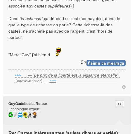
associée aux castes supérieures
) ]
Donc
“la richesse”
ça dépend si c’est monnayable, donc de
quelle type de richesse on parle? Cette richesse-là des
castes, ne s’achète pas avec de l’argent, c’est “hors de
portée”.
“Merci Guy” j’ai bien ri
0
x
"Le prix de la liberté est la vigilance éternelle"
!
>>>
___
—
[
]
___
>>>
______________________________
Thomas Jefferson
Citer
GuyGadeboisLeRetour
Econologue expert
Re: Cartes intéressantes (sujets divers et variés)