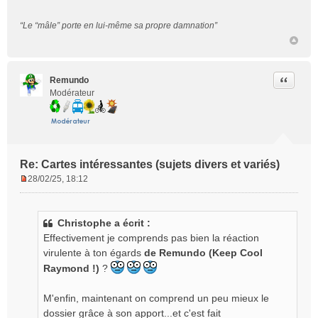
“Le “mâle” porte en lui-même sa propre damnation”
Citer
Remundo
Modérateur
Re: Cartes intéressantes (sujets divers et variés)
28/02/25, 18:12
M
e
s
Christophe a écrit :
s
Effectivement je comprends pas bien la réaction
a
g
virulente à ton égards
de Remundo (Keep Cool
e
Raymond !)
?
n
o
M'enfin, maintenant on comprend un peu mieux le
n
dossier grâce à son apport...et c'est fait
l