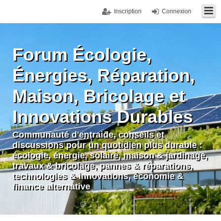
Inscription
Connexion
Forum Écologie,
Énergies, Réparation,
Maison, Bricolage et
Innovations Durables
Communauté d'entraide, conseils et
discussions pour un quotidien plus durable :
écologie, énergie, solaire, maison & jardinage,
travaux & bricolage, pannes & réparations,
technologies & innovations, économie &
finance alternative