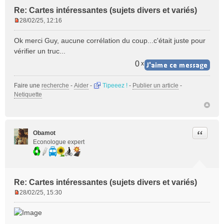
Re: Cartes intéressantes (sujets divers et variés)
28/02/25, 12:16
M
e
Ok merci Guy, aucune corrélation du coup...c'était juste pour
s
vérifier un truc...
s
a
0
x
g
e
Faire une
recherche
-
Aider
-
Tipeeez !
-
Publier un article
-
n
Netiquette
o
n
l
u
Citer
Obamot
Econologue expert
Re: Cartes intéressantes (sujets divers et variés)
28/02/25, 15:30
M
e
s