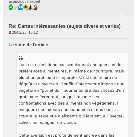
Econologue expert
Re: Cartes intéressantes (sujets divers et variés)
28/02/25, 16:12
M
e
La suite de l'article:
s
s
a
g
Tout cela n’est donc pas simplement une question de
e
préférences alimentaires, ni même de nourriture, mais
n
plutôt un problème d’impureté. C’est une affaire de
o
dégoût et d’aversion. Il suffit d’interroger n’importe quel
n
végétarien “pur et dur” pour entendre des choses d’un
l
grotesque écœurant, lorsqu’il raconte ses
u
confrontations avec des aliments non végétariens. Il
évoquera des odeurs nauséabondes et des haut-le-
cœur à la seule vue d’aliments qui feraient, à l’inverse,
saliver un mangeur de viande.
Cette aversion est profondément ancrée dans les