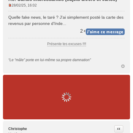
28/02/25, 16:02
M
e
Quelle fake news, le taré ? J'ai simplement posté la carte des
s
revenus par personne d'Inde...
s
a
2
x
g
e
Présente tes excuses !!!!
n
o
n
“Le “mâle” porte en lui-même sa propre damnation”
l
u
Citer
Christophe