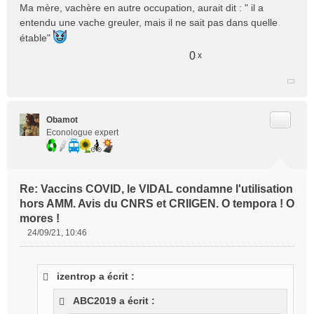
Ma mère, vachère en autre occupation, aurait dit : " il a
entendu une vache greuler, mais il ne sait pas dans quelle
étable"
0
x
Citer
Obamot
Econologue expert
Re: Vaccins COVID, le VIDAL condamne l'utilisation
hors AMM. Avis du CNRS et CRIIGEN. O tempora ! O
mores !
24/09/21, 10:46
M
e
s
izentrop a écrit :
s
a
ABC2019 a écrit :
g