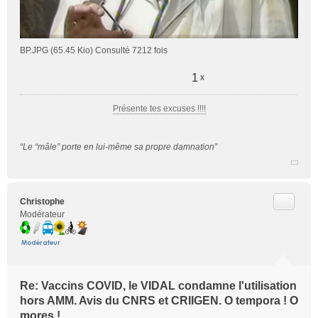
BP.JPG (65.45 Kio) Consulté 7212 fois
1
x
Présente tes excuses !!!!
“Le “mâle” porte en lui-même sa propre damnation”
Citer
Christophe
Modérateur
Re: Vaccins COVID, le VIDAL condamne l'utilisation
hors AMM. Avis du CNRS et CRIIGEN. O tempora ! O
mores !