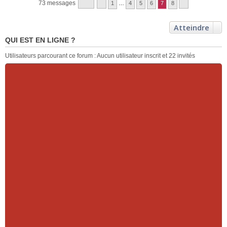
73 messages
1
…
4
5
6
7
8
Atteindre
QUI EST EN LIGNE ?
Utilisateurs parcourant ce forum : Aucun utilisateur inscrit et 22 invités