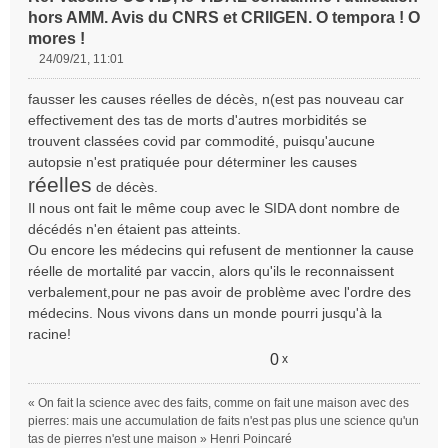
hors AMM. Avis du CNRS et CRIIGEN. O tempora ! O
mores !
24/09/21, 11:01
M
e
fausser les causes réelles de décès, n(est pas nouveau car
s
effectivement des tas de morts d'autres morbidités se
s
trouvent classées covid par commodité, puisqu'aucune
a
autopsie n'est pratiquée pour déterminer les causes
g
réelles
e
de décès.
n
Il nous ont fait le même coup avec le SIDA dont nombre de
o
décédés n'en étaient pas atteints.
n
Ou encore les médecins qui refusent de mentionner la cause
l
réelle de mortalité par vaccin, alors qu'ils le reconnaissent
u
verbalement,pour ne pas avoir de problème avec l'ordre des
médecins. Nous vivons dans un monde pourri jusqu'à la
racine!
0
x
« On fait la science avec des faits, comme on fait une maison avec des
pierres: mais une accumulation de faits n'est pas plus une science qu'un
tas de pierres n'est une maison » Henri Poincaré