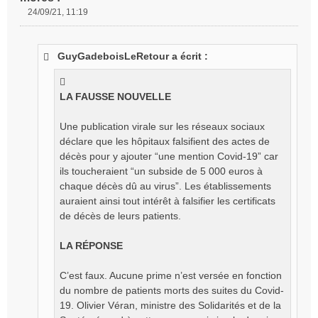
24/09/21, 11:19
M
e
s
GuyGadeboisLeRetour a écrit :
s
a
g
LA FAUSSE NOUVELLE
e
n
o
Une publication virale sur les réseaux sociaux
n
déclare que les hôpitaux falsifient des actes de
l
décès pour y ajouter “une mention Covid-19” car
u
ils toucheraient “un subside de 5 000 euros à
chaque décès dû au virus”. Les établissements
auraient ainsi tout intérêt à falsifier les certificats
de décès de leurs patients.
LA RÉPONSE
C’est faux. Aucune prime n’est versée en fonction
du nombre de patients morts des suites du Covid-
19. Olivier Véran, ministre des Solidarités et de la