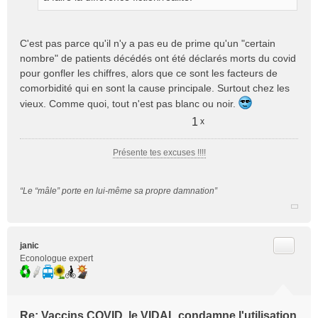
e
n
o
C'est pas parce qu'il n'y a pas eu de prime qu'un "certain
n
nombre" de patients décédés ont été déclarés morts du covid
l
pour gonfler les chiffres, alors que ce sont les facteurs de
u
comorbidité qui en sont la cause principale. Surtout chez les
vieux. Comme quoi, tout n'est pas blanc ou noir.
1
x
Présente tes excuses !!!!
“Le “mâle” porte en lui-même sa propre damnation”
Citer
janic
Econologue expert
Re: Vaccins COVID, le VIDAL condamne l'utilisation