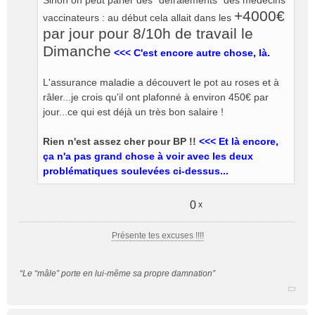
Sinon on peut parler des "défraiements" des médecins
+4000€
vaccinateurs : au début cela allait dans les
par jour pour 8/10h de travail le
Dimanche
<<< C'est encore autre chose, là.
L'assurance maladie a découvert le pot au roses et à
râler...je crois qu'il ont plafonné à environ 450€ par
jour...ce qui est déjà un très bon salaire !
Rien n'est assez cher pour BP !!
<<< Et là encore,
ça n'a pas grand chose à voir avec les deux
problématiques soulevées ci-dessus...
0
x
Présente tes excuses !!!!
“Le “mâle” porte en lui-même sa propre damnation”