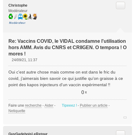
Citer
Christophe
Modérateur
Re: Vaccins COVID, le VIDAL condamne l'utilisation
hors AMM. Avis du CNRS et CRIIGEN. O tempora ! O
mores !
24/09/21, 11:37
M
e
Oui c'est autre chose mais comme on est dans le fric du
s
covid, j'aimerais bien savoir ce qui justifie qu'on graisse à ce
s
point des kapos injecteurs d'un vaccin expérimental !!
a
g
0
x
e
n
Faire une
recherche
-
Aider
-
Tipeeez !
-
Publier un article
-
o
Netiquette
n
l
u
Citer
GuyGadeboisLeRetour