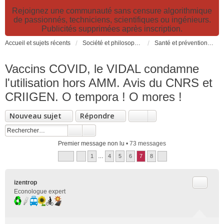
Rejoignez une communauté sans censure algorithmique
de passionnés, techniciens, scientifiques ou ingénieurs.
Publicités supprimées après inscription.
Accueil et sujets récents
Société et philosophie. Sciences et technologies. Santé et prévention.
Santé et prévention. Pollutions, causes et effets des risques environnementaux
Vaccins COVID, le VIDAL condamne
l'utilisation hors AMM. Avis du CNRS et
CRIIGEN. O tempora ! O mores !
Nouveau sujet
Répondre
Premier message non lu
• 73 messages
1
…
4
5
6
7
8
Citer
izentrop
Econologue expert