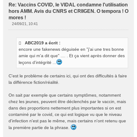
Re: Vaccins COVID, le VIDAL condamne l'utilisation
hors AMM. Avis du CNRS et CRIIGEN. O tempora ! O
mores !
24/09/21, 10:41
M
e
s
ABC2019 a écrit :
s
encore une fakenews déguisée en "j'ai une tres bonne
a
g
amie qui m'a dit que" .... . Et ça vient après donner des
e
leçons d'intégrité ...
n
o
C'est le problème de certains ici, qui ont des difficultés à faire
n
la différence fiction/réalité.
l
u
On sait par exemple que certains symptômes, notamment
chez les jeunes, peuvent être déclenchés par le vaccin, mais
dans des proportions nettement plus importantes si on est
contaminé par le covid, ce qui est logique vu que le niveau
d'infection n'est pas le même, mais certains n'ont retenu que
la première partie de la phrase.