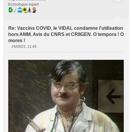
Econologue expert
Re: Vaccins COVID, le VIDAL condamne l'utilisation
hors AMM. Avis du CNRS et CRIIGEN. O tempora ! O
mores !
24/09/21, 11:45
M
e
s
s
a
g
e
n
o
n
l
u