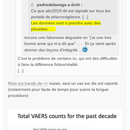
e
pedrodelavega a écrit :
n
Ce que abc2019 dit est signalé sur tous les
o
portails de pharcovigilance. [...]
n
l
Les données sont à prendre avec des
u
pincettes.......
encore une fakenews déguisée en "j'ai une tres
bonne amie qui m'a dit que" .... . Et ça vient après
donner des leçons d'intégrité ...
C'est le problème de certains ici, qui ont des difficultés
à faire la différence fiction/réalité.
[...]
Mais oui bande de =>
nazes, seul un cas sur dix est reporté
(notamment pour faute de temps pour suivre la longue
procédure)