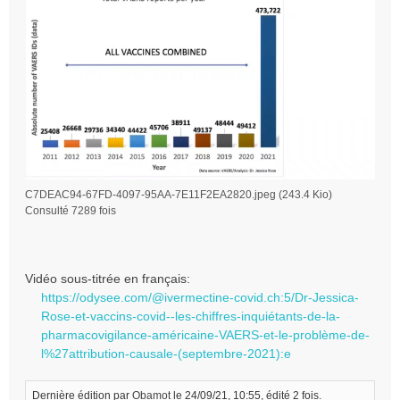
C7DEAC94-67FD-4097-95AA-7E11F2EA2820.jpeg (243.4 Kio)
Consulté 7289 fois
Vidéo sous-titrée en français:
https://odysee.com/@ivermectine-covid.ch:5/Dr-Jessica-
Rose-et-vaccins-covid--les-chiffres-inquiétants-de-la-
pharmacovigilance-américaine-VAERS-et-le-problème-de-
l%27attribution-causale-(septembre-2021):e
Dernière édition par
Obamot
le 24/09/21, 10:55, édité 2 fois.