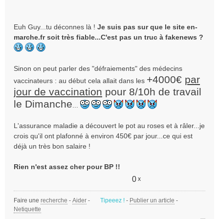
Euh Guy...tu déconnes là !
Je suis pas sur que le site en-
marche.fr soit très fiable...C'est pas un truc à fakenews ?
Sinon on peut parler des "défraiements" des médecins
+4000€
par
vaccinateurs : au début cela allait dans les
jour de vaccination
pour 8/10h de travail
le Dimanche
...
L'assurance maladie a découvert le pot au roses et à râler...je
crois qu'il ont plafonné à environ 450€ par jour...ce qui est
déjà un très bon salaire !
Rien n'est assez cher pour BP !!
0
x
Faire une
recherche
-
Aider
-
Tipeeez !
-
Publier un article
-
Netiquette