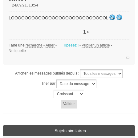
24/09/21, 13:54
M
e
LOOOOOOOOOOOOOOOOOOOOOOOOOOOOL
s
s
a
1
x
g
e
Faire une
recherche
-
Aider
-
Tipeeez !
-
Publier un article
-
n
Netiquette
o
n
l
u
Afficher les messages publiés depuis :
Trier par
Sujets similaires