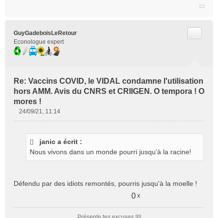
Citer
GuyGadeboisLeRetour
Econologue expert
Re: Vaccins COVID, le VIDAL condamne l'utilisation
hors AMM. Avis du CNRS et CRIIGEN. O tempora ! O
mores !
24/09/21, 11:14
M
e
s
janic a écrit :
s
Nous vivons dans un monde pourri jusqu'à la racine!
a
g
e
n
Défendu par des idiots remontés, pourris jusqu'à la moelle !
o
0
x
n
l
u
Présente tes excuses !!!!