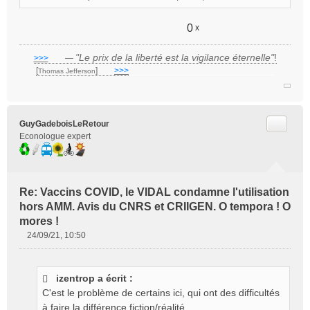
0
x
"Le prix de la liberté est la vigilance éternelle"
!
>>>
___
—
[
]
___
>>>
______________________________
Thomas Jefferson
Citer
GuyGadeboisLeRetour
Econologue expert
Re: Vaccins COVID, le VIDAL condamne l'utilisation
hors AMM. Avis du CNRS et CRIIGEN. O tempora ! O
mores !
24/09/21, 10:50
M
e
s
izentrop a écrit :
s
C'est le problème de certains ici, qui ont des difficultés
a
g
à faire la différence fiction/réalité.