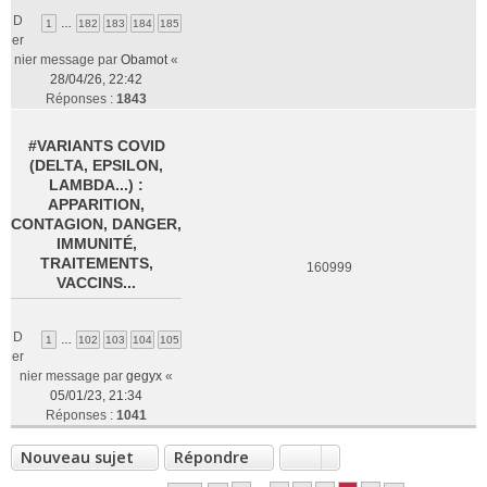
D
1
…
182
183
184
185
er
nier message par
Obamot
«
28/04/26, 22:42
Réponses :
1843
#VARIANTS COVID
(DELTA, EPSILON,
LAMBDA...) :
APPARITION,
CONTAGION, DANGER,
IMMUNITÉ,
TRAITEMENTS,
160999
VACCINS...
D
1
…
102
103
104
105
er
nier message par
gegyx
«
05/01/23, 21:34
Réponses :
1041
Nouveau sujet
Répondre