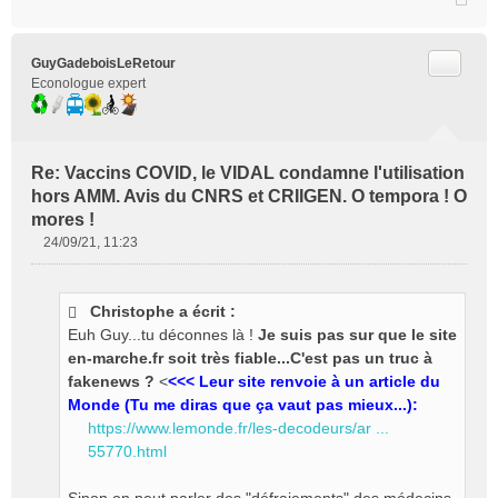
Citer
GuyGadeboisLeRetour
Econologue expert
Re: Vaccins COVID, le VIDAL condamne l'utilisation
hors AMM. Avis du CNRS et CRIIGEN. O tempora ! O
mores !
24/09/21, 11:23
M
e
s
Christophe a écrit :
s
Euh Guy...tu déconnes là !
Je suis pas sur que le site
a
g
en-marche.fr soit très fiable...C'est pas un truc à
e
fakenews ?
<
<<< Leur site renvoie à un article du
n
Monde (Tu me diras que ça vaut pas mieux...):
o
https://www.lemonde.fr/les-decodeurs/ar ...
n
55770.html
l
u