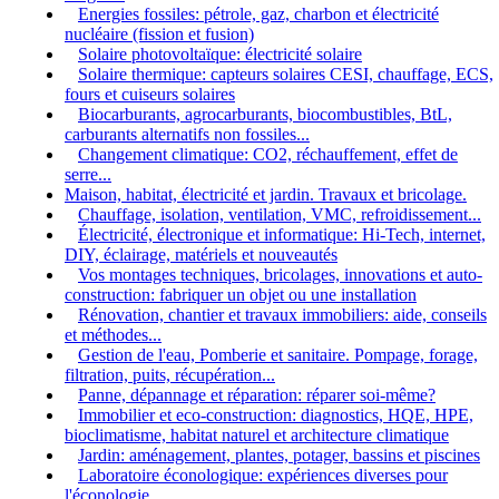
Energies fossiles: pétrole, gaz, charbon et électricité
nucléaire (fission et fusion)
Solaire photovoltaïque: électricité solaire
Solaire thermique: capteurs solaires CESI, chauffage, ECS,
fours et cuiseurs solaires
Biocarburants, agrocarburants, biocombustibles, BtL,
carburants alternatifs non fossiles...
Changement climatique: CO2, réchauffement, effet de
serre...
Maison, habitat, électricité et jardin. Travaux et bricolage.
Chauffage, isolation, ventilation, VMC, refroidissement...
Électricité, électronique et informatique: Hi-Tech, internet,
DIY, éclairage, matériels et nouveautés
Vos montages techniques, bricolages, innovations et auto-
construction: fabriquer un objet ou une installation
Rénovation, chantier et travaux immobiliers: aide, conseils
et méthodes...
Gestion de l'eau, Pomberie et sanitaire. Pompage, forage,
filtration, puits, récupération...
Panne, dépannage et réparation: réparer soi-même?
Immobilier et eco-construction: diagnostics, HQE, HPE,
bioclimatisme, habitat naturel et architecture climatique
Jardin: aménagement, plantes, potager, bassins et piscines
Laboratoire éconologique: expériences diverses pour
l'éconologie