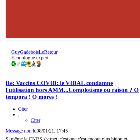
GuyGadeboisLeRetour
Econologue expert
Re: Vaccins COVID: le VIDAL condamne
l'utilisation hors AMM...Complotisme ou raison ? O
tempora ! O mores !
Citer
Citer
Message non lu
08/01/21, 17:45
Si même le CNRS s'y met, c'est que c'est encore plus bidon et