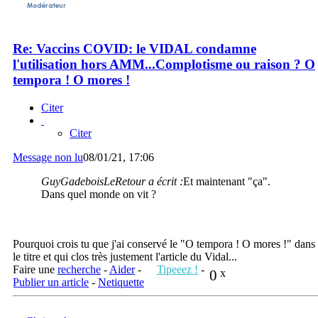
Re: Vaccins COVID: le VIDAL condamne
l'utilisation hors AMM...Complotisme ou raison ? O
tempora ! O mores !
Citer
Citer
Message non lu
08/01/21, 17:06
GuyGadeboisLeRetour a écrit :
Et maintenant "ça".
Dans quel monde on vit ?
Pourquoi crois tu que j'ai conservé le "O tempora ! O mores !" dans
le titre et qui clos très justement l'article du Vidal...
Faire une
recherche
-
Aider
-
Tipeeez !
-
0
x
Publier un article
-
Netiquette