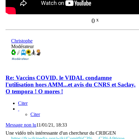
0
x
Christophe
Modérateur
Re: Vaccins COVID, le VIDAL condamne
l'utilisation hors AMM...et avis du CNRS et Saclay.
O tempora ! O mores !
Citer
Citer
Message non lu
11/01/21, 18:33
Une vidéo très intéressante d'un chercheur du CRIIGEN
https://fr.wikipedia.org/wiki/Comit%C3% ... C3%A9tique