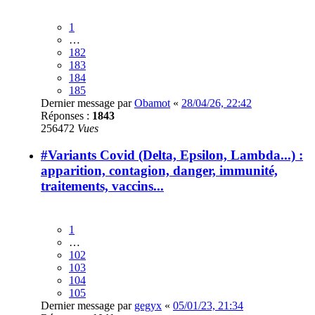
1
…
182
183
184
185
Dernier message par
Obamot
«
28/04/26, 22:42
Réponses :
1843
256472
Vues
#Variants Covid (Delta, Epsilon, Lambda...) :
apparition, contagion, danger, immunité,
traitements, vaccins...
1
…
102
103
104
105
Dernier message par
gegyx
«
05/01/23, 21:34