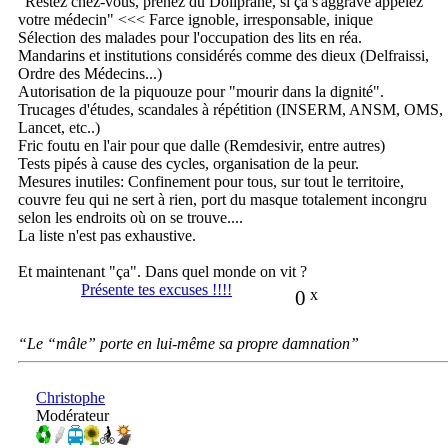
"Restez chez-vous, prenez du Doliprane, si ça s'aggrave appelez
votre médecin" <<< Farce ignoble, irresponsable, inique
Sélection des malades pour l'occupation des lits en réa.
Mandarins et institutions considérés comme des dieux (Delfraissi,
Ordre des Médecins...)
Autorisation de la piquouze pour "mourir dans la dignité".
Trucages d'études, scandales à répétition (INSERM, ANSM, OMS,
Lancet, etc..)
Fric foutu en l'air pour que dalle (Remdesivir, entre autres)
Tests pipés à cause des cycles, organisation de la peur.
Mesures inutiles: Confinement pour tous, sur tout le territoire,
couvre feu qui ne sert à rien, port du masque totalement incongru
selon les endroits où on se trouve....
La liste n'est pas exhaustive.
Et maintenant "ça". Dans quel monde on vit ?
Présente tes excuses !!!!
0
x
“Le “mâle” porte en lui-même sa propre damnation”
Christophe
Modérateur