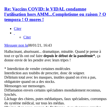
Re: Vaccins COVID: le VIDAL condamne
l'utilisation hors AMM...Complotisme ou raison ? O
tempora ! O mores !
Citer
Citer
Message non lu
08/01/21, 16:43
Hallucinant, ahurissant... dramatique, minable. Quand je pense à
tout ce qu'ils ont osé faire
depuis le début de la pandémie*
, ça
donne envie de les pendre avec leurs tripes !
* Interdiction de vendre certaines molécules
Interdiction aux toubibs de prescrire, donc de soigner.
Délirium total avec les masques, inutiles quand on n'en a pas,
obligatoire quand on a des stocks.
Mensonges sur mensonges.
Diffamation envers certains spécialistes mondialement reconnus,
lynchés.
Lâchage des chiens, putes médiatiques, faux spécialistes, corrompus
du système médical, sur tous les médias.