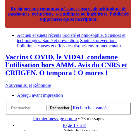
Rejoignez une communauté sans censure algorithmique de
passionnés, techniciens, scientifiques ou ingénieurs. Publicités
supprimées après inscription.
Accueil et sujets récents
Société et philosophie. Sciences et
technologies. Santé et prévention.
Santé et prévention.
Pollutions, causes et effets des risques environnementaux
Vaccins COVID, le VIDAL condamne
l'utilisation hors AMM. Avis du CNRS et
CRIIGEN. O tempora ! O mores !
Nouveau sujet
Répondre
Aperçu avant impression
Recherche avancée
Rechercher
Premier message non lu
• 73 messages
Page
1
sur
8
Atteindre la page :