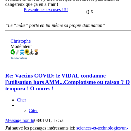
dangereux que ça en a l"air !
Présente tes excuses !!!!
0
x
“Le “mâle” porte en lui-même sa propre damnation”
Christophe
Modérateur
Re: Vaccins COVID: le VIDAL condamne
l'utilisation hors AMM...Complotisme ou raison ? O
tempora ! O mores !
Citer
Citer
Message non lu
08/01/21, 17:53
J'ai sauvé les passages intéressants ici:
sciences-et-technologies/un-