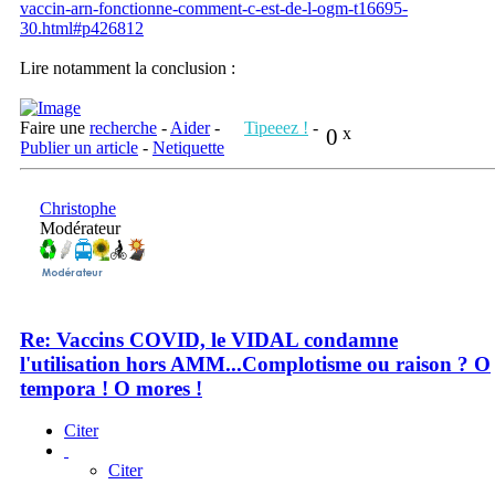
vaccin-arn-fonctionne-comment-c-est-de-l-ogm-t16695-
30.html#p426812
Lire notamment la conclusion :
Faire une
recherche
-
Aider
-
Tipeeez !
-
0
x
Publier un article
-
Netiquette
Christophe
Modérateur
Re: Vaccins COVID, le VIDAL condamne
l'utilisation hors AMM...Complotisme ou raison ? O
tempora ! O mores !
Citer
Citer