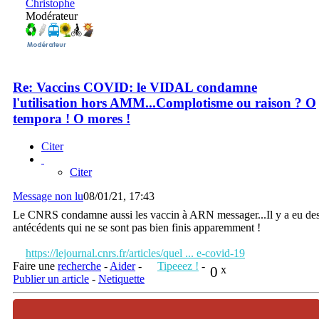
Christophe
Modérateur
Re: Vaccins COVID: le VIDAL condamne
l'utilisation hors AMM...Complotisme ou raison ? O
tempora ! O mores !
Citer
Citer
Message non lu
08/01/21, 17:43
Le CNRS condamne aussi les vaccin à ARN messager...Il y a eu de
antécédents qui ne se sont pas bien finis apparemment !
https://lejournal.cnrs.fr/articles/quel ... e-covid-19
Faire une
recherche
-
Aider
-
Tipeeez !
-
0
x
Publier un article
-
Netiquette