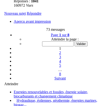
Réponses :
1041
160972
Vues
Nouveau sujet
Répondre
Aperçu avant impression
73 messages
Page
1
sur
8
Atteindre la page :
1
2
3
4
5
…
8
Suivant
Atteindre
Energies renouvelables et fossiles, énergie solaire,
biocarburants et changement climatique
Hydraulique, éoliennes, géothermie, énergies marines,
biogaz...