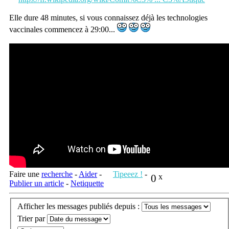
Elle dure 48 minutes, si vous connaissez déjà les technologies
vaccinales commencez à 29:00...
Faire une
recherche
-
Aider
-
Tipeeez !
-
0
x
Publier un article
-
Netiquette
Afficher les messages publiés depuis :
Trier par