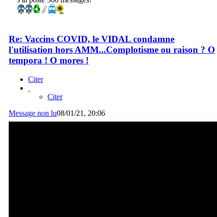
Re: Vaccins COVID, le VIDAL condamne
l'utilisation hors AMM...Complotisme ou raison ? O
tempora ! O mores !
Citer
Citer
Message non lu
08/01/21, 20:06