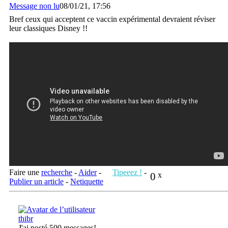
Message non lu
08/01/21, 17:56
Bref ceux qui acceptent ce vaccin expérimental devraient réviser
leur classiques Disney !!
Faire une
recherche
-
Aider
-
Tipeeez !
-
0
x
Publier un article
-
Netiquette
thibr
J'ai posté 500 messages!