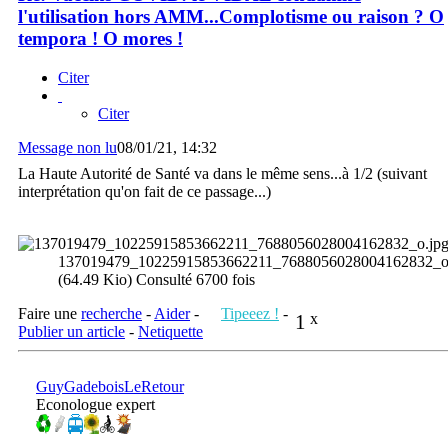
l'utilisation hors AMM...Complotisme ou raison ? O
tempora ! O mores !
Citer
Citer
Message non lu
08/01/21, 14:32
La Haute Autorité de Santé va dans le même sens...à 1/2 (suivant
interprétation qu'on fait de ce passage...)
137019479_10225915853662211_7688056028004162832_o
(64.49 Kio) Consulté 6700 fois
Faire une
recherche
-
Aider
-
Tipeeez !
-
1
x
Publier un article
-
Netiquette
GuyGadeboisLeRetour
Econologue expert