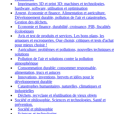
Imprimantes 3D et print 3D: machines et technologies,
hardware, software, utilisation et optimisation
Argent, économie et finance. Alimentation et agriculture.
Développement durable, pollution de l'air et catastrophes.
Gestion des déchets.
Economie et finance, durabilité, croissance, PIB, fiscalités
écologiques
Avis et test de produits et services. Les bons plans, les
arnaques et escroqueries. Que choisir, critiques et tests d'achat
pour mieux choisir !
Agriculture: problèmes et pollutions, nouvelles techniques e
solutions
Pollution de l'air et solutions contre la pollution
atmosphérique
Consommation durable: consommer responsable,
alimentation, trucs et astuces
Innovations, inventions, brevets et idées pour le
développement durable
Catastrophes humanitaires, naturelles, climatiques et
industrielles
Déchets, recyclage et réutilisation de vieux objets
Société et philosophie. Sciences et technologies. Santé et
prévention.
Société et philosophie
Sciences et technologies