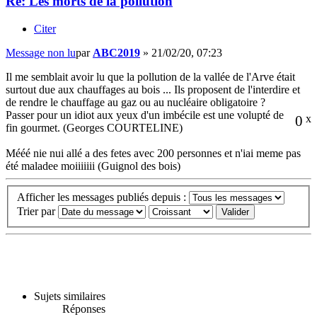
Re: Les morts de la pollution
Citer
Message non lu
par
ABC2019
»
21/02/20, 07:23
Il me semblait avoir lu que la pollution de la vallée de l'Arve était
surtout due aux chauffages au bois ... Ils proposent de l'interdire et
de rendre le chauffage au gaz ou au nucléaire obligatoire ?
Passer pour un idiot aux yeux d'un imbécile est une volupté de
0
x
fin gourmet. (Georges COURTELINE)
Mééé nie nui allé a des fetes avec 200 personnes et n'iai meme pas
été maladee moiiiiiii (Guignol des bois)
Afficher les messages publiés depuis :
Trier par
Sujets similaires
Réponses