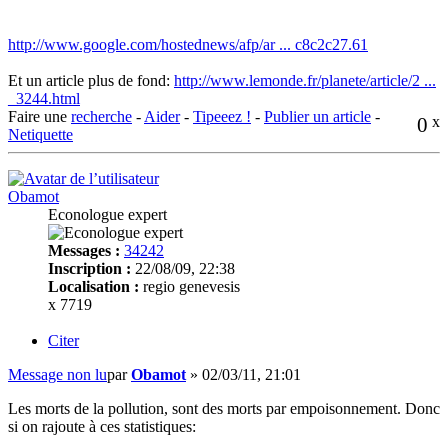
http://www.google.com/hostednews/afp/ar ... c8c2c27.61
Et un article plus de fond:
http://www.lemonde.fr/planete/article/2 ...
_3244.html
Faire une
recherche
-
Aider
-
Tipeeez !
-
Publier un article
-
0
x
Netiquette
Obamot
Econologue expert
Messages :
34242
Inscription :
22/08/09, 22:38
Localisation :
regio genevesis
x 7719
Citer
Message non lu
par
Obamot
»
02/03/11, 21:01
Les morts de la pollution, sont des morts par empoisonnement. Donc
si on rajoute à ces statistiques: