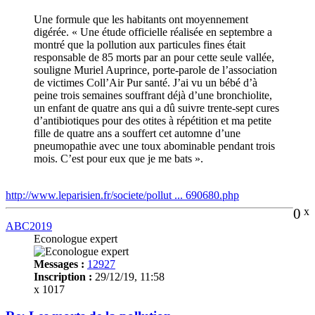
Une formule que les habitants ont moyennement
digérée. « Une étude officielle réalisée en septembre a
montré que la pollution aux particules fines était
responsable de 85 morts par an pour cette seule vallée,
souligne Muriel Auprince, porte-parole de l’association
de victimes Coll’Air Pur santé. J’ai vu un bébé d’à
peine trois semaines souffrant déjà d’une bronchiolite,
un enfant de quatre ans qui a dû suivre trente-sept cures
d’antibiotiques pour des otites à répétition et ma petite
fille de quatre ans a souffert cet automne d’une
pneumopathie avec une toux abominable pendant trois
mois. C’est pour eux que je me bats ».
http://www.leparisien.fr/societe/pollut ... 690680.php
0
x
ABC2019
Econologue expert
Messages :
12927
Inscription :
29/12/19, 11:58
x 1017