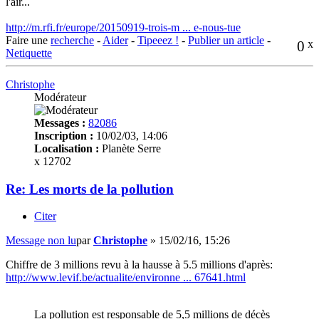
l'air...
http://m.rfi.fr/europe/20150919-trois-m ... e-nous-tue
Faire une
recherche
-
Aider
-
Tipeeez !
-
Publier un article
-
0
x
Netiquette
Christophe
Modérateur
Messages :
82086
Inscription :
10/02/03, 14:06
Localisation :
Planète Serre
x 12702
Re: Les morts de la pollution
Citer
Message non lu
par
Christophe
»
15/02/16, 15:26
Chiffre de 3 millions revu à la hausse à 5.5 millions d'après:
http://www.levif.be/actualite/environne ... 67641.html
La pollution est responsable de 5,5 millions de décès