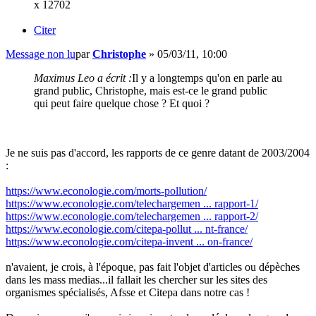
x 12702
Citer
Message non lu
par
Christophe
»
05/03/11, 10:00
Maximus Leo a écrit :
Il y a longtemps qu'on en parle au
grand public, Christophe, mais est-ce le grand public
qui peut faire quelque chose ? Et quoi ?
Je ne suis pas d'accord, les rapports de ce genre datant de 2003/2004
:
https://www.econologie.com/morts-pollution/
https://www.econologie.com/telechargemen ... rapport-1/
https://www.econologie.com/telechargemen ... rapport-2/
https://www.econologie.com/citepa-pollut ... nt-france/
https://www.econologie.com/citepa-invent ... on-france/
n'avaient, je crois, à l'époque, pas fait l'objet d'articles ou dépèches
dans les mass medias...il fallait les chercher sur les sites des
organismes spécialisés, Afsse et Citepa dans notre cas !