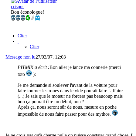
crispus
Bon éconologue!
Citer
Citer
Message non lu
27/03/07, 12:03
PITMIX a écrit :
Bon aller je lance ma connerie (merci
toto
):
Je me demande si soulever l'avant de la voiture pour
faire tourner les roues dans le vide pourait faire l'affaire
(...) Je sais que le moteur ne forcera pas beaucoup mais
bon ça pourait être un début, non ?
Après ça, nous seront sûr de nous, mesure en poche
impossible de nous faire passer pour des mythos.
Je ne crois pas qu'à charge nulle on puisse constater grand chose. Il