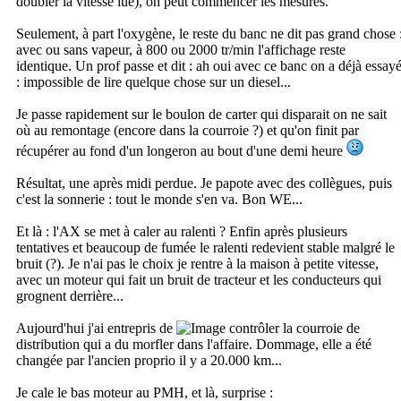
doubler la vitesse lue), on peut commencer les mesures.
Seulement, à part l'oxygène, le reste du banc ne dit pas grand chose 
avec ou sans vapeur, à 800 ou 2000 tr/min l'affichage reste
identique. Un prof passe et dit : ah oui avec ce banc on a déjà essay
: impossible de lire quelque chose sur un diesel...
Je passe rapidement sur le boulon de carter qui disparait on ne sait
où au remontage (encore dans la courroie ?) et qu'on finit par
récupérer au fond d'un longeron au bout d'une demi heure
Résultat, une après midi perdue. Je papote avec des collègues, puis
c'est la sonnerie : tout le monde s'en va. Bon WE...
Et là : l'AX se met à caler au ralenti ? Enfin après plusieurs
tentatives et beaucoup de fumée le ralenti redevient stable malgré le
bruit (?). Je n'ai pas le choix je rentre à la maison à petite vitesse,
avec un moteur qui fait un bruit de tracteur et les conducteurs qui
grognent derrière...
Aujourd'hui j'ai entrepris de
contrôler la courroie de
distribution qui a du morfler dans l'affaire. Dommage, elle a été
changée par l'ancien proprio il y a 20.000 km...
Je cale le bas moteur au PMH, et là, surprise :