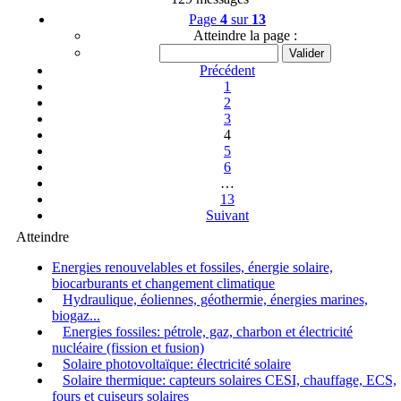
Page
4
sur
13
Atteindre la page :
Précédent
1
2
3
4
5
6
…
13
Suivant
Atteindre
Energies renouvelables et fossiles, énergie solaire,
biocarburants et changement climatique
Hydraulique, éoliennes, géothermie, énergies marines,
biogaz...
Energies fossiles: pétrole, gaz, charbon et électricité
nucléaire (fission et fusion)
Solaire photovoltaïque: électricité solaire
Solaire thermique: capteurs solaires CESI, chauffage, ECS,
fours et cuiseurs solaires