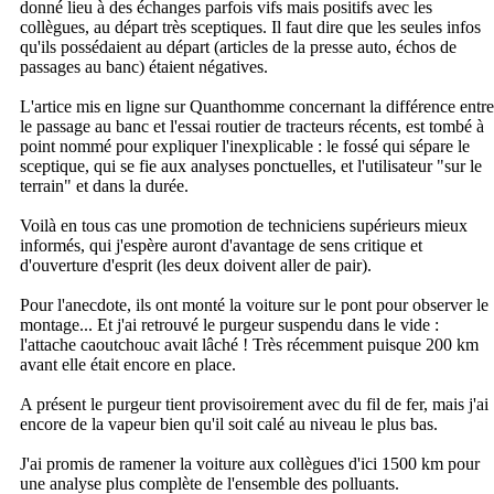
donné lieu à des échanges parfois vifs mais positifs avec les
collègues, au départ très sceptiques. Il faut dire que les seules infos
qu'ils possédaient au départ (articles de la presse auto, échos de
passages au banc) étaient négatives.
L'artice mis en ligne sur Quanthomme concernant la différence entre
le passage au banc et l'essai routier de tracteurs récents, est tombé à
point nommé pour expliquer l'inexplicable : le fossé qui sépare le
sceptique, qui se fie aux analyses ponctuelles, et l'utilisateur "sur le
terrain" et dans la durée.
Voilà en tous cas une promotion de techniciens supérieurs mieux
informés, qui j'espère auront d'avantage de sens critique et
d'ouverture d'esprit (les deux doivent aller de pair).
Pour l'anecdote, ils ont monté la voiture sur le pont pour observer le
montage... Et j'ai retrouvé le purgeur suspendu dans le vide :
l'attache caoutchouc avait lâché ! Très récemment puisque 200 km
avant elle était encore en place.
A présent le purgeur tient provisoirement avec du fil de fer, mais j'ai
encore de la vapeur bien qu'il soit calé au niveau le plus bas.
J'ai promis de ramener la voiture aux collègues d'ici 1500 km pour
une analyse plus complète de l'ensemble des polluants.