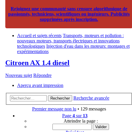
Rejoignez une communauté sans censure algorithmique de
passionnés, techniciens, scientifiques ou ingénieurs. Publicités
supprimées après inscription.
Accueil et sujets récents
Transports, moteurs et pollution :
nouveaux moteurs, transports électriques et innovations
technologiques
Injection d'eau dans les moteurs: montages et
expérimentations
Citroen AX 1.4 diesel
Nouveau sujet
Répondre
Aperçu avant impression
Recherche avancée
Rechercher
Premier message non lu
• 129 messages
Page
4
sur
13
Atteindre la page :