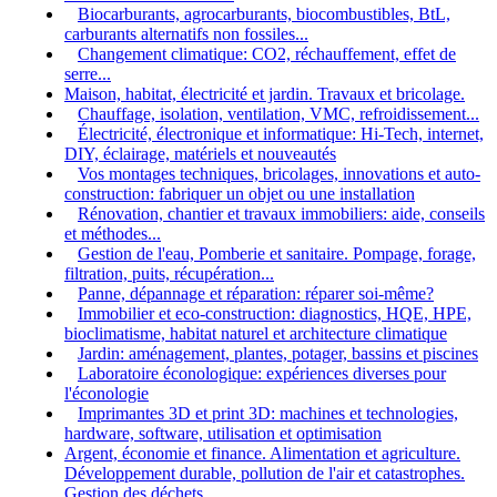
Biocarburants, agrocarburants, biocombustibles, BtL,
carburants alternatifs non fossiles...
Changement climatique: CO2, réchauffement, effet de
serre...
Maison, habitat, électricité et jardin. Travaux et bricolage.
Chauffage, isolation, ventilation, VMC, refroidissement...
Électricité, électronique et informatique: Hi-Tech, internet,
DIY, éclairage, matériels et nouveautés
Vos montages techniques, bricolages, innovations et auto-
construction: fabriquer un objet ou une installation
Rénovation, chantier et travaux immobiliers: aide, conseils
et méthodes...
Gestion de l'eau, Pomberie et sanitaire. Pompage, forage,
filtration, puits, récupération...
Panne, dépannage et réparation: réparer soi-même?
Immobilier et eco-construction: diagnostics, HQE, HPE,
bioclimatisme, habitat naturel et architecture climatique
Jardin: aménagement, plantes, potager, bassins et piscines
Laboratoire éconologique: expériences diverses pour
l'éconologie
Imprimantes 3D et print 3D: machines et technologies,
hardware, software, utilisation et optimisation
Argent, économie et finance. Alimentation et agriculture.
Développement durable, pollution de l'air et catastrophes.
Gestion des déchets.