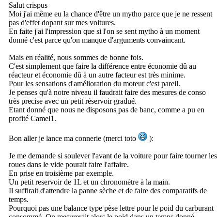
Salut crispus
Moi j'ai même eu la chance d'être un mytho parce que je ne ressent
pas d'effet dopant sur mes voitures.
En faite j'ai l'impression que si l'on se sent mytho à un moment
donné c'est parce qu'on manque d'arguments convaincant.
Mais en réalité, nous sommes de bonne fois.
C'est simplement que faire la différence entre économie dû au
réacteur et économie dû à un autre facteur est très minime.
Pour les sensations d'amélioration du moteur c'est pareil.
Je penses qu'à notre niveau il faudrait faire des mesures de conso
très precise avec un petit réservoir gradué.
Etant donné que nous ne disposons pas de banc, comme a pu en
profité Camel1.
Bon aller je lance ma connerie (merci toto
):
Je me demande si soulever l'avant de la voiture pour faire tourner les
roues dans le vide pourait faire l'affaire.
En prise en troisième par exemple.
Un petit reservoir de 1L et un chronomètre à la main.
Il suffirait d'attendre la panne sèche et de faire des comparatifs de
temps.
Pourquoi pas une balance type pèse lettre pour le poid du carburant
consommé. On mesurerait alors le poid dans un temps donné.