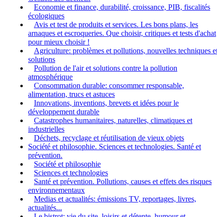
Economie et finance, durabilité, croissance, PIB, fiscalités
écologiques
Avis et test de produits et services. Les bons plans, les
arnaques et escroqueries. Que choisir, critiques et tests d'achat
pour mieux choisir !
Agriculture: problèmes et pollutions, nouvelles techniques e
solutions
Pollution de l'air et solutions contre la pollution
atmosphérique
Consommation durable: consommer responsable,
alimentation, trucs et astuces
Innovations, inventions, brevets et idées pour le
développement durable
Catastrophes humanitaires, naturelles, climatiques et
industrielles
Déchets, recyclage et réutilisation de vieux objets
Société et philosophie. Sciences et technologies. Santé et
prévention.
Société et philosophie
Sciences et technologies
Santé et prévention. Pollutions, causes et effets des risques
environnementaux
Medias et actualités: émissions TV, reportages, livres,
actualités...
Le bistrot: vie du site, loisirs et détente, humour et