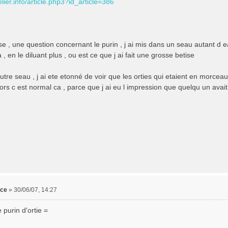
relier.info/article.php3?id_article=386
e , une question concernant le purin , j ai mis dans un seau autant d e
 en le diluant plus , ou est ce que j ai fait une grosse betise
tre seau , j ai ete etonné de voir que les orties qui etaient en morceau
lors c est normal ca , parce que j ai eu l impression que quelqu un avait 
nce
»
30/06/07, 14:27
e purin d'ortie =