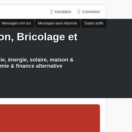
Inscription
Connexion
Messages non lus
Messages sans réponse
Sujets actifs
n, Bricolage et
e, énergie, solaire, maison &
mie & finance alternative