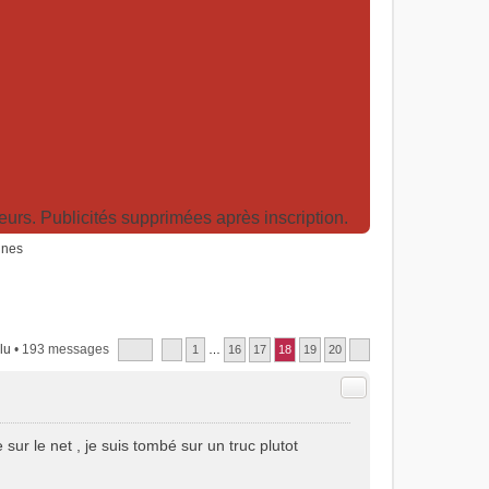
rs. Publicités supprimées après inscription.
ines
lu
• 193 messages
1
…
16
17
18
19
20
Citer
sur le net , je suis tombé sur un truc plutot