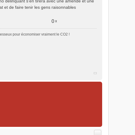
imo délinquant s'en tirera avec une amende et une
t et de faire tenir les gens raisonnables
0
x
paresseux pour économiser vraiment le CO2 !
Citer