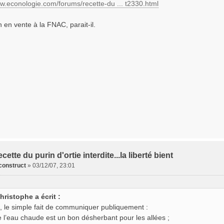
ww.econologie.com/forums/recette-du ... t2330.html
 en vente à la FNAC, parait-il.
cette du purin d'ortie interdite...la liberté bient
construct
»
03/12/07, 23:01
hristophe a écrit :
i, le simple fait de communiquer publiquement :
e l’eau chaude est un bon désherbant pour les allées ;