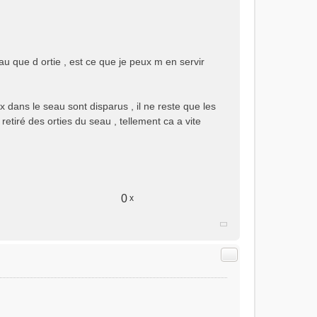
au que d ortie , est ce que je peux m en servir
x dans le seau sont disparus , il ne reste que les
retiré des orties du seau , tellement ca a vite
0
x
Citer