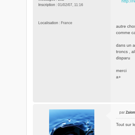
http://
a
Inscription :
01/02/07, 11:16
g
e
n
Localisation :
France
o
autre chos
n
comme ca ,
l
u
dans un au
troncs , a
disparu
merci
a+
par
Zaïo
M
e
Tout sur l
s
s