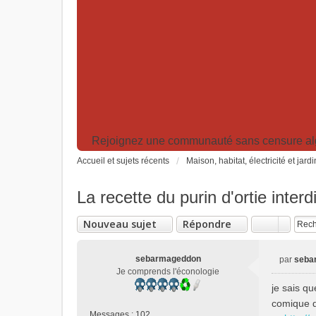
Rejoignez une communauté sans censure algor
Accueil et sujets récents
Maison, habitat, électricité et jard
La recette du purin d'ortie interdi
Nouveau sujet
Répondre
sebarmageddon
par
seba
M
Je comprends l'éconologie
e
je sais qu
s
comique da
s
Messages :
102