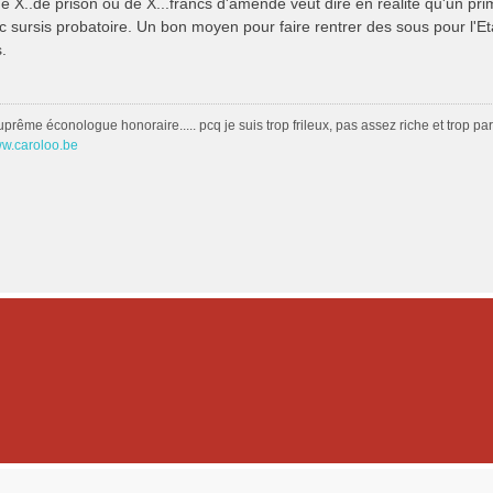
de X..de prison ou de X...francs d'amende veut dire en réalité qu'un pr
 sursis probatoire. Un bon moyen pour faire rentrer des sous pour l'Eta
s.
uprême éconologue honoraire..... pcq je suis trop frileux, pas assez riche et trop 
ww.caroloo.be