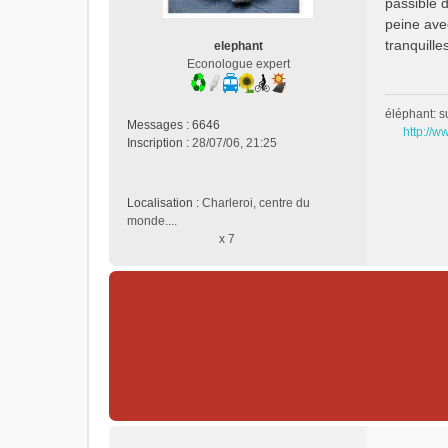
passible 
a
peine avec
g
e
tranquille
elephant
n
Econologue expert
o
n
éléphant: s
l
Messages :
6646
u
http://w
Inscription :
28/07/06, 21:25
Localisation :
Charleroi, centre du
monde....
x 7