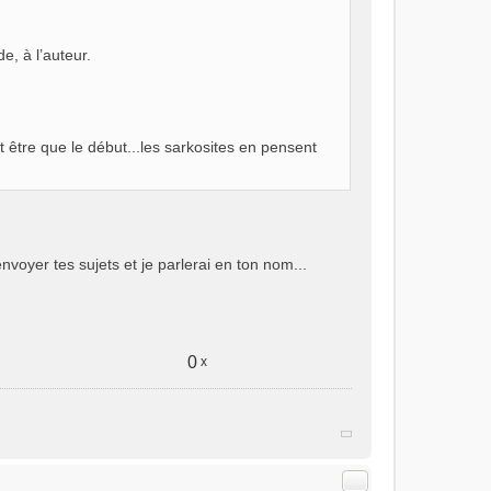
, à l’auteur.
t être que le début...les sarkosites en pensent
envoyer tes sujets et je parlerai en ton nom...
0
x
Citer