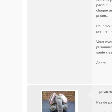
partout
chaque an
prison..
Pour moi 
prenne mo
Vous vive
prisonnier
santé c'e
André
par
eleph
M
e
Pas de pa
s
s