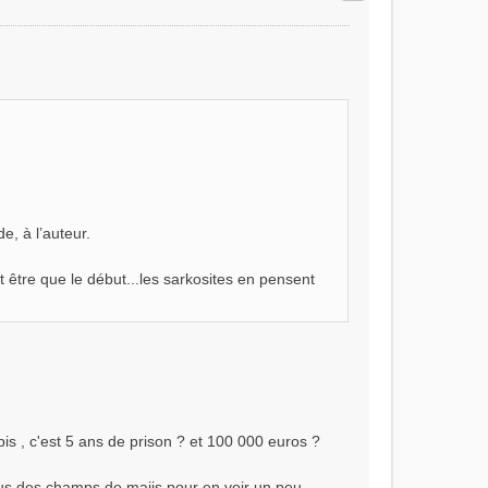
, à l’auteur.
t être que le début...les sarkosites en pensent
is , c'est 5 ans de prison ? et 100 000 euros ?
sus des champs de maiis pour en voir un peu