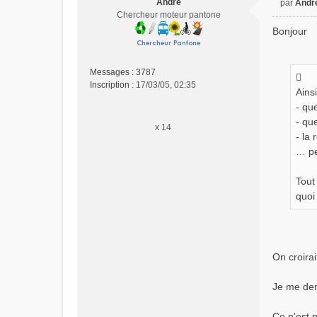
Andre
par
Andr
M
Chercheur moteur pantone
e
Bonjour
s
s
a
Messages :
3787
g
Inscription :
17/03/05, 02:35
e
Ains
n
- qu
o
- qu
n
x 14
- la 
l
… pe
u
Tout
quoi
On croirai
Je me dema
Ce n'est 