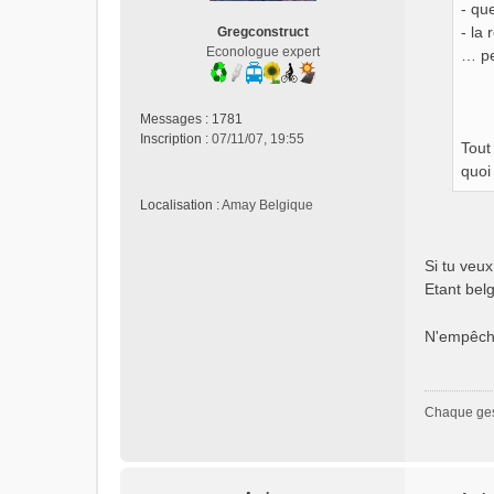
e
- qu
n
- la 
Gregconstruct
o
Econologue expert
… pe
n
l
u
Messages :
1781
Inscription :
07/11/07, 19:55
Tout
quoi
Localisation :
Amay Belgique
Si tu veux
Etant belg
N'empêche
Chaque gest