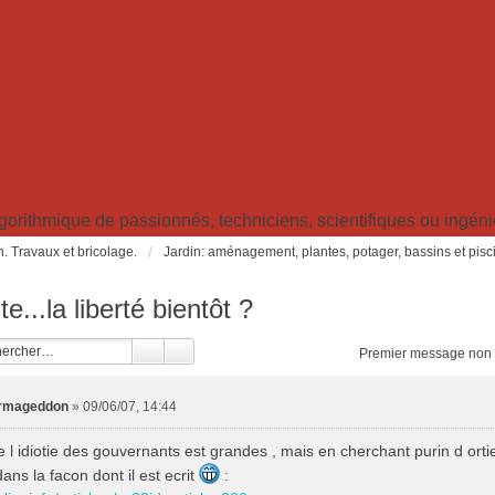
ithmique de passionnés, techniciens, scientifiques ou ingénieu
in. Travaux et bricolage.
Jardin: aménagement, plantes, potager, bassins et pisc
te...la liberté bientôt ?
Premier message non 
rmageddon
»
09/06/07, 14:44
e l idiotie des gouvernants est grandes , mais en cherchant purin d ortie 
ns la facon dont il est ecrit
: