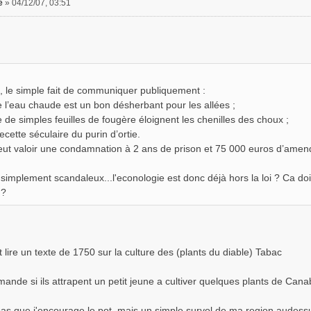
e
»
04/12/07, 03:51
i, le simple fait de communiquer publiquement :
e l’eau chaude est un bon désherbant pour les allées ;
e de simples feuilles de fougère éloignent les chenilles des choux ;
recette séculaire du purin d’ortie.
ut valoir une condamnation à 2 ans de prison et 75 000 euros d’amende
 simplement scandaleux...l'econologie est donc déjà hors la loi ? Ca doi
 ?
t lire un texte de 1750 sur la culture des (plants du diable) Tabac
nde si ils attrapent un petit jeune a cultiver quelques plants de Canab
pas que j'encourage le pot, mais un simple survol de ma region audes