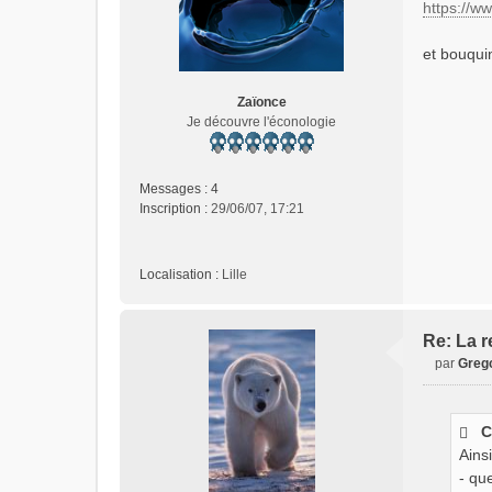
https://w
a
g
e
et bouquin
n
o
Zaïonce
n
Je découvre l'éconologie
l
u
Messages :
4
Inscription :
29/06/07, 17:21
Localisation :
Lille
Re: La re
par
Greg
M
e
s
C
s
Ains
a
g
- qu