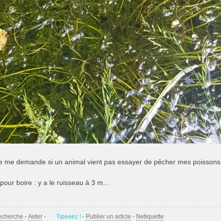
e me demande si un animal vient pas essayer de pêcher mes poissons...
pour boire : y a le ruisseau à 3 m...
echerche
-
Aider
-
Tipeeez !
-
Publier un article
-
Netiquette