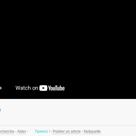
echerche
-
Aider
-
Tipeeez !
-
Publier un article
-
Netiquette