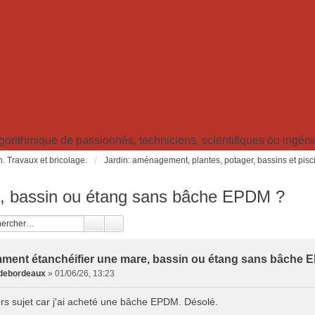
ithmique de passionnés, techniciens, scientifiques ou ingénieu
in. Travaux et bricolage.
Jardin: aménagement, plantes, potager, bassins et pisc
, bassin ou étang sans bâche EPDM ?
ment étanchéifier une mare, bassin ou étang sans bâche 
debordeaux
»
01/06/26, 13:23
ors sujet car j'ai acheté une bâche EPDM. Désolé.