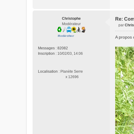
Christophe
Re: Com
Modérateur
par
Chri
M
e
A propos d
s
s
Messages :
82082
a
Inscription :
10/02/03, 14:06
g
e
n
Localisation :
Planète Serre
o
x 12696
n
l
u