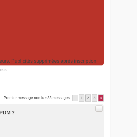
rs. Publicités supprimées après inscription.
ines
Premier message non lu
• 33 messages
1
2
3
4
Citer
EPDM ?