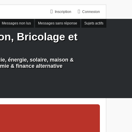
Inscription
Connexion
Messages non lus
Messages sans réponse
Sujets actifs
n, Bricolage et
e, énergie, solaire, maison &
mie & finance alternative