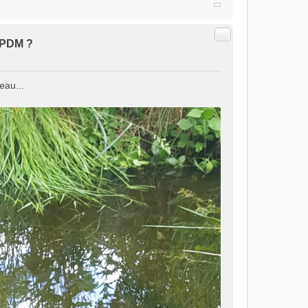
Citer
EPDM ?
eau...