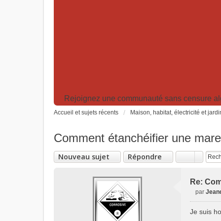
Rejoignez une communauté sans censure algor
Accueil et sujets récents
Maison, habitat, électricité et jard
Comment étanchéifier une mare
Nouveau sujet
Répondre
Re: Com
par
Jean
M
e
Je suis h
s