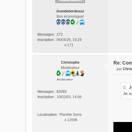
s
a
Jeandebordeaux
g
Bon éconologue!
e
n
o
n
Messages :
272
l
Inscription :
06/04/26, 19:29
u
x 171
Christophe
Re: Com
Modérateur
par
Chri
M
e
s
J
s
Messages :
82082
Je s
a
Inscription :
10/02/03, 14:06
g
e
n
Localisation :
Planète Serre
o
x 12696
n
l
u