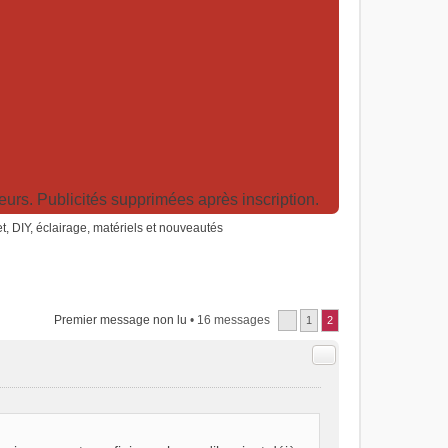
rs. Publicités supprimées après inscription.
net, DIY, éclairage, matériels et nouveautés
Premier message non lu
• 16 messages
1
2
Citer