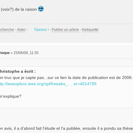
 (voix?) de la raison
echerche
-
Aider
-
Tipeeez !
-
Publier un article
-
Netiquette
phoque
»
25/06/08, 11:35
hristophe a écrit :
un truc que je capte pas...sur ce lien la date de publication est de 2006:
ttp://ieeexplore.ieee.org/xpl/freeabs_ ... er=4014789
m'explique?
 avis, il a d'abord fait l'étude et l'a publiée, ensuite il a pondu sa thè