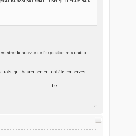
es ne sont pas finies...alors qu'ils crient déjà
 démontrer la nocivité de l'exposition aux ondes
e rats, qui, heureusement ont été conservés.
0
x
Citer