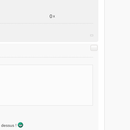
0
x
Citer
se dessus !