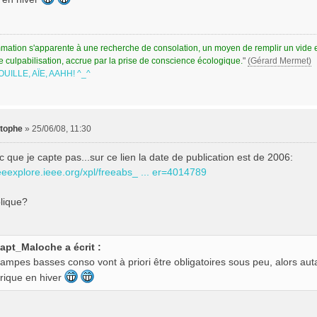
ation s'apparente à une recherche de consolation, un moyen de remplir un vide exis
e culpabilisation, accrue par la prise de conscience écologique.
"
(Gérard Mermet)
UILLE, AÏE, AAHH! ^_^
stophe
»
25/06/08, 11:30
c que je capte pas...sur ce lien la date de publication est de 2006:
ieeexplore.ieee.org/xpl/freeabs_ ... er=4014789
lique?
apt_Maloche a écrit :
lampes basses conso vont à priori être obligatoires sous peu, alors auta
trique en hiver