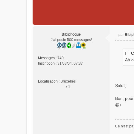
Bibiphoque
par
Bibi
M
J'ai posté 500 messages!
e
s
C
s
Messages :
749
Ah o
a
Inscription :
31/03/04, 07:37
g
e
n
Localisation :
Bruxelles
o
Salut,
x 1
n
l
u
Ben, pour
@+
Ce n'est pa