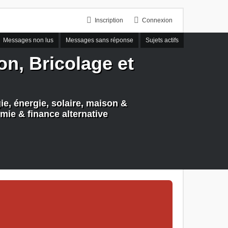
Inscription
Connexion
Messages non lus
Messages sans réponse
Sujets actifs
n, Bricolage et
e, énergie, solaire, maison &
mie & finance alternative