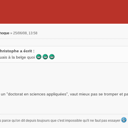
phoque
»
25/06/08, 13:58
hristophe a écrit :
uais à la belge quoi
 un "doctorat en sciences appliquées", vaut mieux pas se tromper et pa
s parce qu'on dit depuis toujours que c'est impossible qu'il ne faut pas essayer