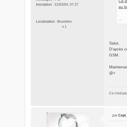
Ce q
a
Inscription :
31/03/04, 07:37
g
au lo
e
n
...
Localisation :
Bruxelles
o
x 1
n
l
u
Salut,
D'après ce
GSM.
Maintenant
@+
Ce n'est pa
par
Capt
M
e