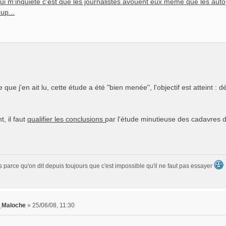
ui m'inquiete c'est que les journalistes avouent eux meme que les autopsi
up...
 que j'en ait lu, cette étude a été "bien menée", l'objectif est atteint :
, il faut
qualifier les conclusions
par l'étude minutieuse des cadavres d
s parce qu'on dit depuis toujours que c'est impossible qu'il ne faut pas essayer
_Maloche
»
25/06/08, 11:30