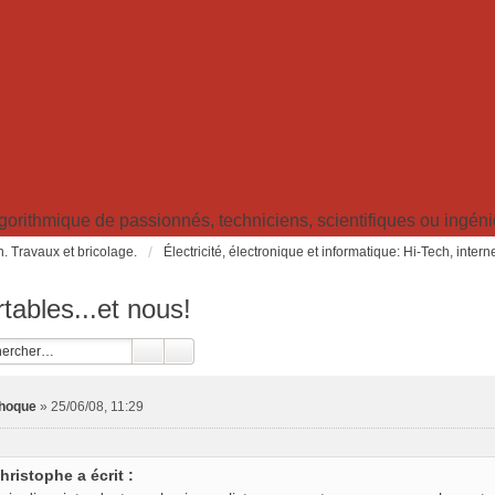
ithmique de passionnés, techniciens, scientifiques ou ingénieu
in. Travaux et bricolage.
Électricité, électronique et informatique: Hi-Tech, inter
tables...et nous!
phoque
»
25/06/08, 11:29
hristophe a écrit :