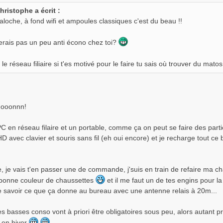
hristophe a écrit :
aloche, à fond wifi et ampoules classiques c'est du beau !!
erais pas un peu anti écono chez toi?
 le réseau filiaire si t'es motivé pour le faire tu sais où trouver du mato
ooonnn!
 PC en réseau filaire et un portable, comme ça on peut se faire des parti
D avec clavier et souris sans fil (eh oui encore) et je recharge tout c
e, je vais t'en passer une de commande, j'suis en train de refaire ma c
a bonne couleur de chaussettes
et il me faut un de tes engins pour la
e savoir ce que ça donne au bureau avec une antenne relais à 20m...
 basses conso vont à priori être obligatoires sous peu, alors autant pr
e en hiver