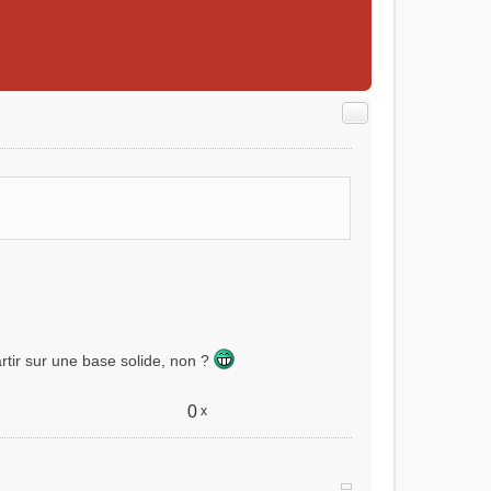
Citer
rtir sur une base solide, non ?
0
x