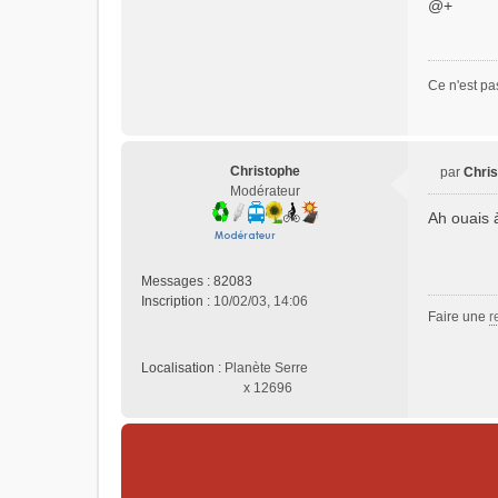
@+
Ce n'est pa
Christophe
par
Chri
M
Modérateur
e
Ah ouais 
s
s
a
Messages :
82083
g
Inscription :
10/02/03, 14:06
e
Faire une
r
n
o
n
Localisation :
Planète Serre
l
x 12696
u