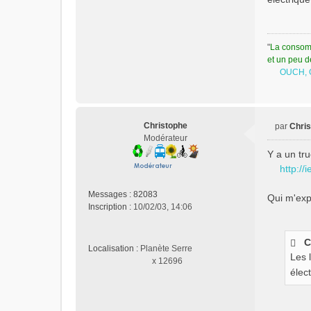
"
La consomm
et un peu d
OUCH, O
Christophe
par
Chri
M
Modérateur
e
Y a un tru
s
http://
s
a
Messages :
82083
Qui m'exp
g
Inscription :
10/02/03, 14:06
e
n
o
C
n
Localisation :
Planète Serre
Les 
l
x 12696
élec
u