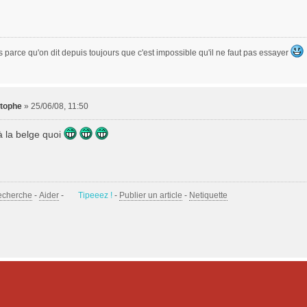
s parce qu'on dit depuis toujours que c'est impossible qu'il ne faut pas essayer
stophe
»
25/06/08, 11:50
à la belge quoi
echerche
-
Aider
-
Tipeeez !
-
Publier un article
-
Netiquette