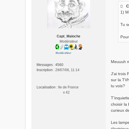
s
C
s
1) M
a
g
e
Tu s
n
o
Capt_Maloche
Pour
n
Modérateur
l
u
Meuuuh n
Messages :
4560
Inscription :
29/07/06, 11:14
J'ai trois
sur la TVH
tu vois?
Localisation :
Ile de France
x 42
T'inquiett
choisir l
curieux d
Les lampes
électriqu