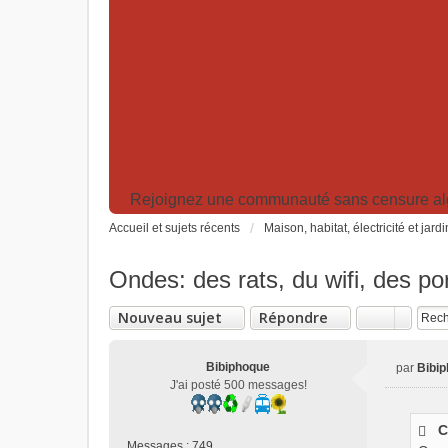
Rejoignez une communauté sans censure algor
Accueil et sujets récents
Maison, habitat, électricité et jard
Ondes: des rats, du wifi, des por
Nouveau sujet
Répondre
Bibiphoque
par
Bibi
M
J'ai posté 500 messages!
e
s
C
s
Messages :
749