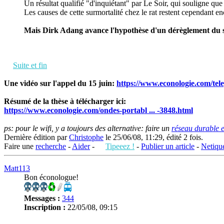
Un résultat qualifié "d'inquiétant" par Le Soir, qui souligne q
Les causes de cette surmortalité chez le rat restent cependant en
Mais Dirk Adang avance l'hypothèse d'un dérèglement du s
Suite et fin
Une vidéo sur l'appel du 15 juin:
https://www.econologie.com/tele
Résumé de la thèse à télécharger ici:
https://www.econologie.com/ondes-portabl ... -3848.html
ps: pour le wifi, y a toujours des alternative: faire un
réseau durable 
Dernière édition par
Christophe
le 25/06/08, 11:29, édité 2 fois.
Faire une
recherche
-
Aider
-
Tipeeez !
-
Publier un article
-
Netique
Matt113
Bon éconologue!
Messages :
344
Inscription :
22/05/08, 09:15