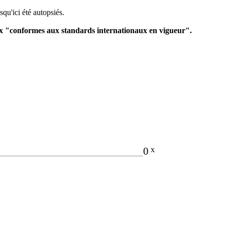
squ'ici été autopsiés.
ux "conformes aux standards internationaux en vigueur".
0
x