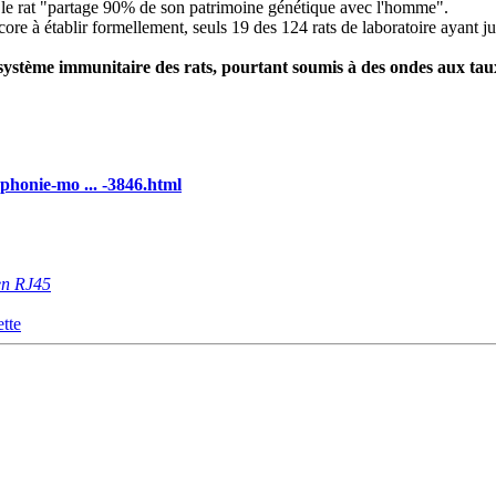
ue le rat "partage 90% de son patrimoine génétique avec l'homme".
core à établir formellement, seuls 19 des 124 rats de laboratoire ayant ju
ystème immunitaire des rats, pourtant soumis à des ondes aux ta
phonie-mo ... -3846.html
en RJ45
tte