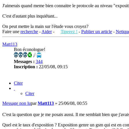
J'aimerais quand meme bien connaitre le protocole au niveau "expositio
C'est d'autant plus inquiétant...
On peut mettre la main sur l'étude vous croyez?
Faire une
recherche
-
Aider
-
Tipeeez !
-
Publier un article
-
Netique
Matt113
Bon éconologue!
Messages :
344
Inscription :
22/05/08, 09:15
Citer
Citer
Message non lu
par
Matt113
»
25/06/08, 00:55
C'est la question que je me posais aussi. Il me semblait bien que j'a
Quel est le taux d'exposition ? Exposition genre un gsm qui est en con