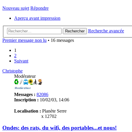
Nouveau sujet
Répondre
Aperçu avant impression
Recherche avancée
Rechercher
Premier message non lu
• 16 messages
1
2
Suivant
Christophe
Modérateur
Messages :
82086
Inscription :
10/02/03, 14:06
Localisation :
Planète Serre
x 12702
Ondes: des rats, du wifi, des portables...et nous!