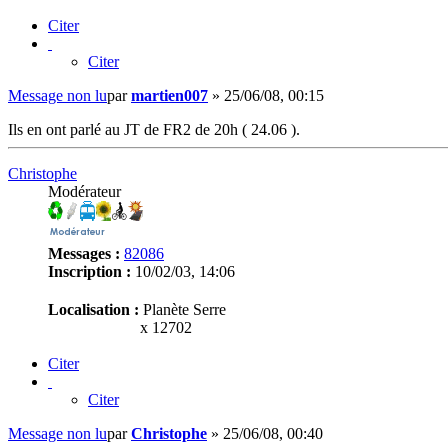
Citer
Citer
Message non lu
par
martien007
»
25/06/08, 00:15
Ils en ont parlé au JT de FR2 de 20h ( 24.06 ).
Christophe
Modérateur
Messages :
82086
Inscription :
10/02/03, 14:06
Localisation :
Planète Serre
x 12702
Citer
Citer
Message non lu
par
Christophe
»
25/06/08, 00:40