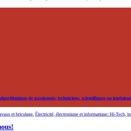
orithmique de passionnés, techniciens, scientifiques ou ingénieurs
ravaux et bricolage.
Électricité, électronique et informatique: Hi-Tech, i
nous!