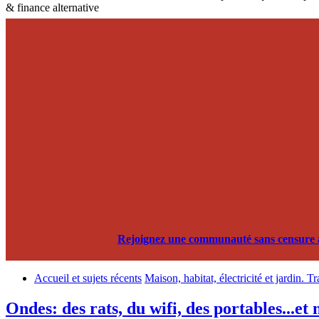
& finance alternative
Rejoignez une communauté sans censure alg
Accueil et sujets récents
Maison, habitat, électricité et jardin. T
Ondes: des rats, du wifi, des portables...et 