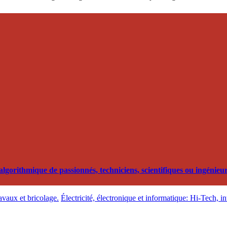
orithmique de passionnés, techniciens, scientifiques ou ingénieurs
ravaux et bricolage.
Électricité, électronique et informatique: Hi-Tech, i