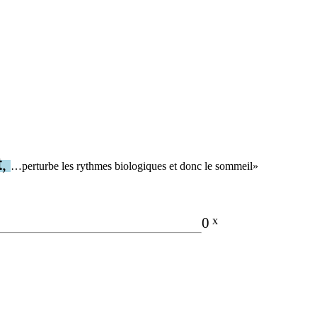
t
,
…perturbe les rythmes biologiques et donc le sommeil»
________________
0
x