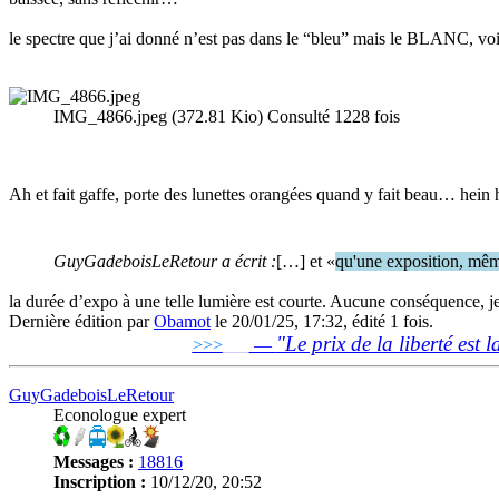
le spectre que j’ai donné n’est pas dans le “bleu” mais le BLANC, voi
IMG_4866.jpeg (372.81 Kio) Consulté 1228 fois
Ah et fait gaffe, porte des lunettes orangées quand y fait beau… he
GuyGadeboisLeRetour a écrit :
[…] et «
qu'une exposition, même
la durée d’expo à une telle lumière est courte. Aucune conséquence, je s
Dernière édition par
Obamot
le 20/01/25, 17:32, édité 1 fois.
"Le prix de la liberté est l
>>>
___
—
GuyGadeboisLeRetour
Econologue expert
Messages :
18816
Inscription :
10/12/20, 20:52