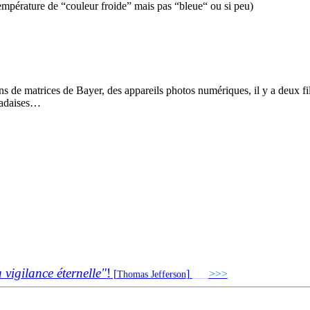
pérature de “couleur froide” mais pas “bleue“ ou si peu)
ns de matrices de Bayer, des appareils photos numériques, il y a deux 
 fadaises…
a vigilance éternelle"
!
[
]
___
>>>
______________
Thomas Jefferson