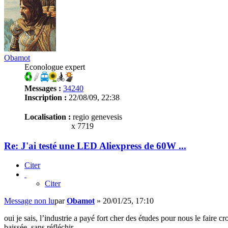
Obamot
Econologue expert
Messages :
34240
Inscription :
22/08/09, 22:38
Localisation :
regio genevesis
x 7719
Re: J'ai testé une LED Aliexpress de 60W ...
Citer
Citer
Message non lu
par
Obamot
»
20/01/25, 17:10
oui je sais, l’industrie a payé fort cher des études pour nous le fair
baissée, sans réfléchir…