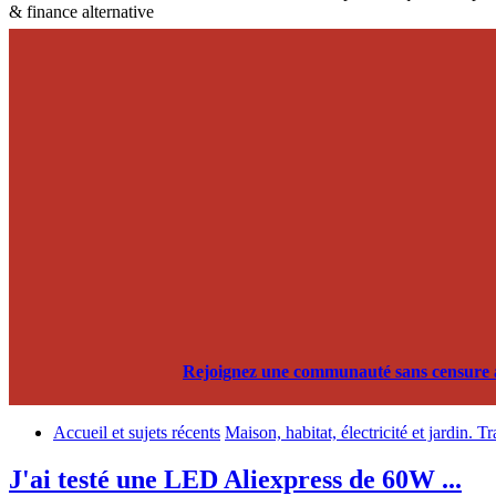
& finance alternative
Rejoignez une communauté sans censure alg
Accueil et sujets récents
Maison, habitat, électricité et jardin. T
J'ai testé une LED Aliexpress de 60W ...