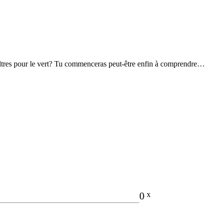
filtres pour le vert? Tu commenceras peut-être enfin à comprendre…
________________
0
x