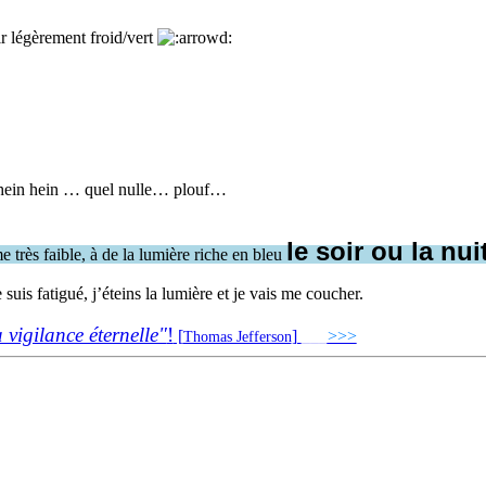
r légèrement froid/vert
in hein hein … quel nulle… plouf…
le soir ou la nui
 très faible, à de la lumière riche en bleu
uis fatigué, j’éteins la lumière et je vais me coucher.
a vigilance éternelle"
!
[
]
___
>>>
______________
Thomas Jefferson