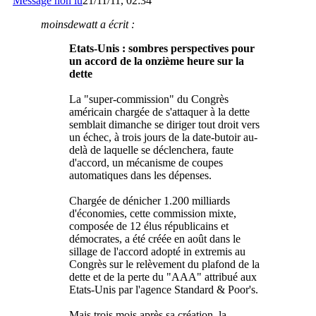
Message non lu
21/11/11, 02:34
moinsdewatt a écrit :
Etats-Unis : sombres perspectives pour
un accord de la onzième heure sur la
dette
La "super-commission" du Congrès
américain chargée de s'attaquer à la dette
semblait dimanche se diriger tout droit vers
un échec, à trois jours de la date-butoir au-
delà de laquelle se déclenchera, faute
d'accord, un mécanisme de coupes
automatiques dans les dépenses.
Chargée de dénicher 1.200 milliards
d'économies, cette commission mixte,
composée de 12 élus républicains et
démocrates, a été créée en août dans le
sillage de l'accord adopté in extremis au
Congrès sur le relèvement du plafond de la
dette et de la perte du "AAA" attribué aux
Etats-Unis par l'agence Standard & Poor's.
Mais trois mois après sa création, la