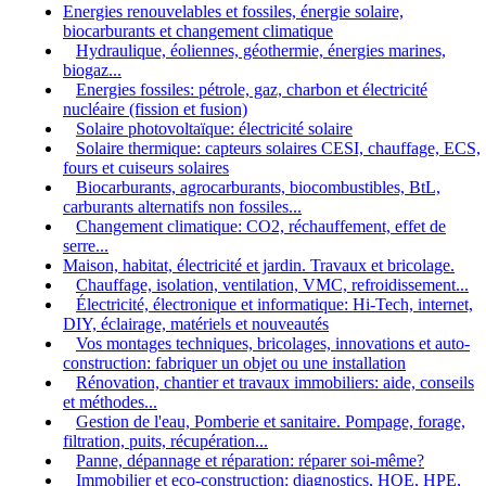
Energies renouvelables et fossiles, énergie solaire,
biocarburants et changement climatique
Hydraulique, éoliennes, géothermie, énergies marines,
biogaz...
Energies fossiles: pétrole, gaz, charbon et électricité
nucléaire (fission et fusion)
Solaire photovoltaïque: électricité solaire
Solaire thermique: capteurs solaires CESI, chauffage, ECS,
fours et cuiseurs solaires
Biocarburants, agrocarburants, biocombustibles, BtL,
carburants alternatifs non fossiles...
Changement climatique: CO2, réchauffement, effet de
serre...
Maison, habitat, électricité et jardin. Travaux et bricolage.
Chauffage, isolation, ventilation, VMC, refroidissement...
Électricité, électronique et informatique: Hi-Tech, internet,
DIY, éclairage, matériels et nouveautés
Vos montages techniques, bricolages, innovations et auto-
construction: fabriquer un objet ou une installation
Rénovation, chantier et travaux immobiliers: aide, conseils
et méthodes...
Gestion de l'eau, Pomberie et sanitaire. Pompage, forage,
filtration, puits, récupération...
Panne, dépannage et réparation: réparer soi-même?
Immobilier et eco-construction: diagnostics, HQE, HPE,