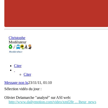
Christophe
Modérateur
Citer
Citer
Message non lu
23/11/11, 01:10
Sélection vidéo du jour :
Olivier Delamarche "analysé" sur ASI web:
http://www.dailymotion.com/video/xmf28r ... lheur_news