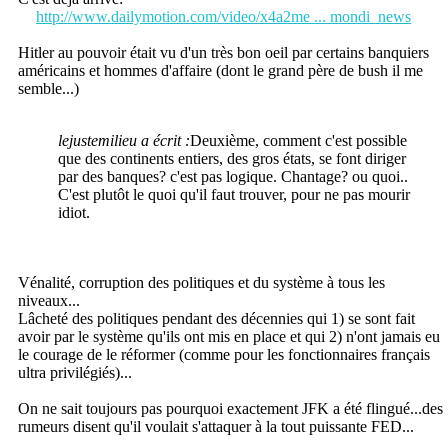
http://www.dailymotion.com/video/x4a2me ... mondi_news
Hitler au pouvoir était vu d'un très bon oeil par certains banquiers
américains et hommes d'affaire (dont le grand père de bush il me
semble...)
lejustemilieu a écrit :
Deuxième, comment c'est possible
que des continents entiers, des gros états, se font diriger
par des banques? c'est pas logique. Chantage? ou quoi..
C'est plutôt le quoi qu'il faut trouver, pour ne pas mourir
idiot.
Vénalité, corruption des politiques et du système à tous les
niveaux...
Lâcheté des politiques pendant des décennies qui 1) se sont fait
avoir par le système qu'ils ont mis en place et qui 2) n'ont jamais eu
le courage de le réformer (comme pour les fonctionnaires français
ultra privilégiés)...
On ne sait toujours pas pourquoi exactement JFK a été flingué...des
rumeurs disent qu'il voulait s'attaquer à la tout puissante FED...