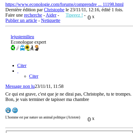
https://www.econologie.com/forums/comprendre ... 11198.html
Dernière édition par
Christophe
le 23/11/11, 12:16, édité 1 fois.
Faire une
recherche
-
Aider
-
Tipeeez !
-
0
x
Publier un article
-
Netiquette
lejustemilieu
Econologue expert
Citer
Citer
Message non lu
23/11/11, 11:58
Ce qui est grave, c'est que je ne dirai pas, Christophe, tu te trompes.
Bon, je vais terminer de tapisser ma chambre
L'homme est par nature un animal politique (Aristote)
0
x