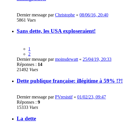
Dernier message par
Christophe
«
08/06/16, 20:40
5861
Vues
Sans dette, les USA exploseraient!
1
2
Dernier message par
moinsdewatt
«
25/04/19, 20:33
Réponses :
14
21492
Vues
Dette publique française: illégitime à 59% !?!
Dernier message par
PVresistif
«
01/02/23, 09:47
Réponses :
9
15333
Vues
La dette