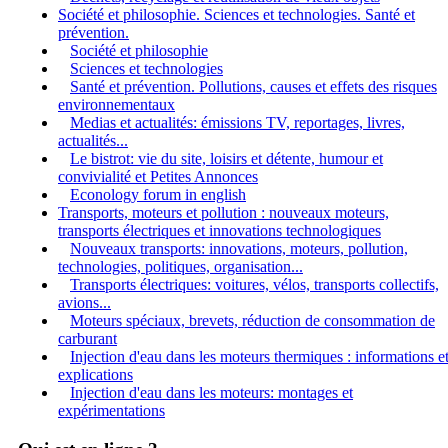
Société et philosophie. Sciences et technologies. Santé et
prévention.
Société et philosophie
Sciences et technologies
Santé et prévention. Pollutions, causes et effets des risques
environnementaux
Medias et actualités: émissions TV, reportages, livres,
actualités...
Le bistrot: vie du site, loisirs et détente, humour et
convivialité et Petites Annonces
Econology forum in english
Transports, moteurs et pollution : nouveaux moteurs,
transports électriques et innovations technologiques
Nouveaux transports: innovations, moteurs, pollution,
technologies, politiques, organisation...
Transports électriques: voitures, vélos, transports collectifs,
avions...
Moteurs spéciaux, brevets, réduction de consommation de
carburant
Injection d'eau dans les moteurs thermiques : informations e
explications
Injection d'eau dans les moteurs: montages et
expérimentations