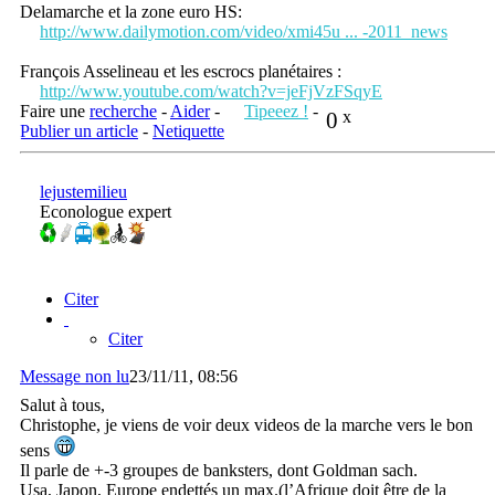
Delamarche et la zone euro HS:
http://www.dailymotion.com/video/xmi45u ... -2011_news
François Asselineau et les escrocs planétaires :
http://www.youtube.com/watch?v=jeFjVzFSqyE
Faire une
recherche
-
Aider
-
Tipeeez !
-
0
x
Publier un article
-
Netiquette
lejustemilieu
Econologue expert
Citer
Citer
Message non lu
23/11/11, 08:56
Salut à tous,
Christophe, je viens de voir deux videos de la marche vers le bon
sens
Il parle de +-3 groupes de banksters, dont Goldman sach.
Usa, Japon, Europe endettés un max.(l’Afrique doit être de la