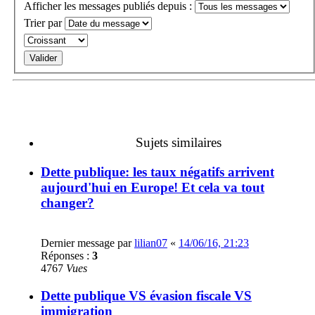
Afficher les messages publiés depuis :
Trier par
Sujets similaires
Dette publique: les taux négatifs arrivent
aujourd'hui en Europe! Et cela va tout
changer?
Dernier message par
lilian07
«
14/06/16, 21:23
Réponses :
3
4767
Vues
Dette publique VS évasion fiscale VS
immigration