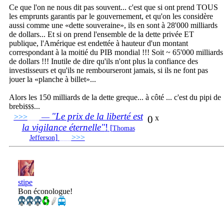
Ce que l'on ne nous dit pas souvent... c'est que si ont prend TOUS
les emprunts garantis par le gouvernement, et qu'on les considère
aussi comme une «dette souveraine», ils en sont à 28'000 milliards
de dollars... Et si on prend l'ensemble de la dette privée ET
publique, l'Amérique est endettée à hauteur d'un montant
correspondant à la moitié du PIB mondial !!! Soit ~ 65'000 milliards
de dollars !!! Inutile de dire qu'ils n'ont plus la confiance des
investisseurs et qu'ils ne rembourseront jamais, si ils ne font pas
jouer la «planche à billet»...
Alors les 150 milliards de la dette greque... à côté ... c'est du pipi de
brebi
...
$$$
"Le prix de la liberté est
>>>
___
—
0
x
la vigilance éternelle"
!
[
Thomas
]
___
>>>
______________________________
Jefferson
stipe
Bon éconologue!