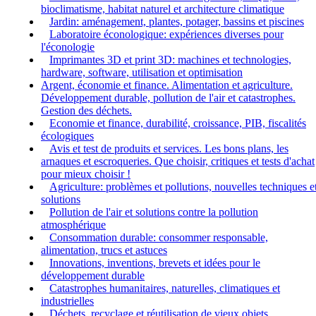
bioclimatisme, habitat naturel et architecture climatique
Jardin: aménagement, plantes, potager, bassins et piscines
Laboratoire éconologique: expériences diverses pour
l'éconologie
Imprimantes 3D et print 3D: machines et technologies,
hardware, software, utilisation et optimisation
Argent, économie et finance. Alimentation et agriculture.
Développement durable, pollution de l'air et catastrophes.
Gestion des déchets.
Economie et finance, durabilité, croissance, PIB, fiscalités
écologiques
Avis et test de produits et services. Les bons plans, les
arnaques et escroqueries. Que choisir, critiques et tests d'achat
pour mieux choisir !
Agriculture: problèmes et pollutions, nouvelles techniques e
solutions
Pollution de l'air et solutions contre la pollution
atmosphérique
Consommation durable: consommer responsable,
alimentation, trucs et astuces
Innovations, inventions, brevets et idées pour le
développement durable
Catastrophes humanitaires, naturelles, climatiques et
industrielles
Déchets, recyclage et réutilisation de vieux objets