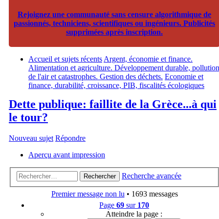
Rejoignez une communauté sans censure algorithmique de
passionnés, techniciens, scientifiques ou ingénieurs. Publicités
supprimées après inscription.
Accueil et sujets récents
Argent, économie et finance.
Alimentation et agriculture. Développement durable, pollutio
de l'air et catastrophes. Gestion des déchets.
Economie et
finance, durabilité, croissance, PIB, fiscalités écologiques
Dette publique: faillite de la Grèce...à qui
le tour?
Nouveau sujet
Répondre
Aperçu avant impression
Recherche avancée
Rechercher
Premier message non lu
• 1693 messages
Page
69
sur
170
Atteindre la page :