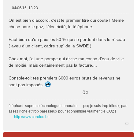
04/06/15, 13:23
M
e
On est bien d'accord, c'est le premier litre qui coûte ! Même
s
chose pour le gaz, l'électricité, le téléphone.
s
a
Faut bien qu'on paie les 50 % qui se perdent dans le réseau.
g
e
( aveu d'un client, cadre sup' de la SWDE )
n
o
Chez moi, j'ai une pompe qui divise ma conso d'eau de ville
n
de moitié, mais certainement pas la facture....
l
u
Console-toi: tes premiers 6000 euros bruts de revenus ne
sont pas imposés.
0
x
éléphant: suprême éconologue honoraire..... pcq je suis trop frileux, pas
assez riche et trop paresseux pour économiser vraiment le CO2 !
http://www.caroloo.be