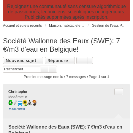
Rejoignez une communauté sans censure algorithmique
de passionnés, techniciens, scientifiques ou ingénieurs.
Publicités supprimées après inscription.
Accueil et sujets récents
Maison, habitat, électricité et jardin. Travaux et bricolage.
Gestion de l'eau, Pomberie et sanitaire. Pompage, forage, filtration, puits, récupération...
Société Wallonne des Eaux (SWE): 7
€/m3 d'eau en Belgique!
Nouveau sujet
Répondre
Premier message non lu
• 7 messages • Page
1
sur
1
Citer
Christophe
Modérateur
Société Wallonne des Eaux (SWE): 7 €/m3 d'eau en