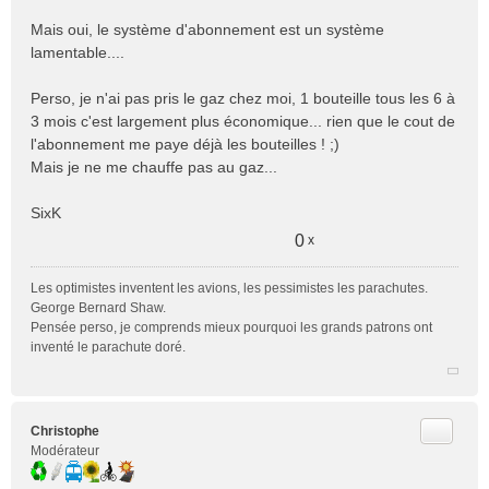
a
Mais oui, le système d'abonnement est un système
g
e
lamentable....
n
o
Perso, je n'ai pas pris le gaz chez moi, 1 bouteille tous les 6 à
n
3 mois c'est largement plus économique... rien que le cout de
l
l'abonnement me paye déjà les bouteilles ! ;)
u
Mais je ne me chauffe pas au gaz...
SixK
0
x
Les optimistes inventent les avions, les pessimistes les parachutes.
George Bernard Shaw.
Pensée perso, je comprends mieux pourquoi les grands patrons ont
inventé le parachute doré.
Citer
Christophe
Modérateur