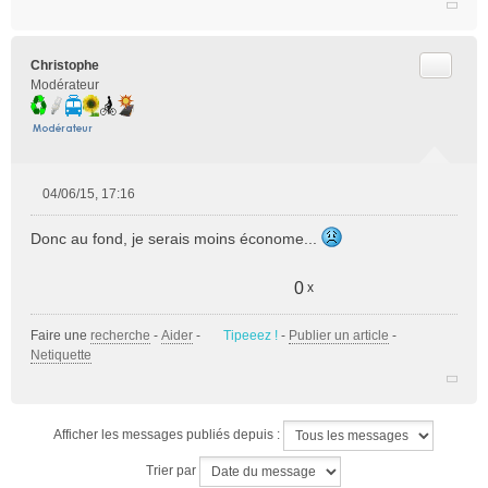
l
u
Citer
Christophe
Modérateur
04/06/15, 17:16
M
e
Donc au fond, je serais moins économe...
s
s
a
0
x
g
e
Faire une
recherche
-
Aider
-
Tipeeez !
-
Publier un article
-
n
Netiquette
o
n
l
u
Afficher les messages publiés depuis :
Trier par