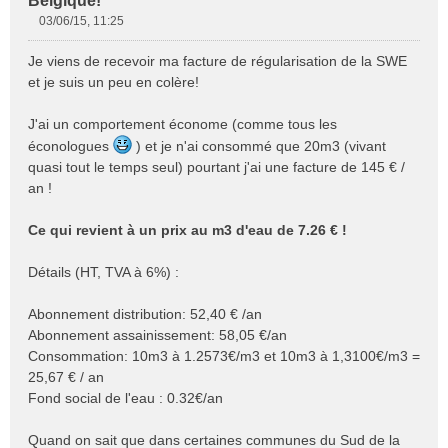
Belgique!
03/06/15, 11:25
M
e
Je viens de recevoir ma facture de régularisation de la SWE
s
et je suis un peu en colère!
s
a
J'ai un comportement économe (comme tous les
g
e
éconologues
) et je n'ai consommé que 20m3 (vivant
n
quasi tout le temps seul) pourtant j'ai une facture de 145 € /
o
an !
n
l
Ce qui revient à un prix au m3 d'eau de 7.26 € !
u
Détails (HT, TVA à 6%) :
Abonnement distribution: 52,40 € /an
Abonnement assainissement: 58,05 €/an
Consommation: 10m3 à 1.2573€/m3 et 10m3 à 1,3100€/m3 =
25,67 € / an
Fond social de l'eau : 0.32€/an
Quand on sait que dans certaines communes du Sud de la