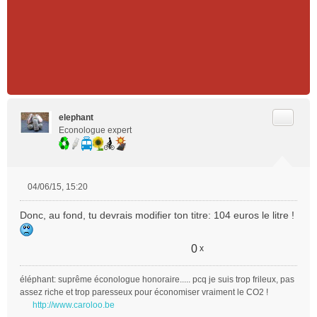
Citer
elephant
Econologue expert
04/06/15, 15:20
M
e
Donc, au fond, tu devrais modifier ton titre: 104 euros le litre !
s
s
a
0
x
g
e
éléphant: suprême éconologue honoraire..... pcq je suis trop frileux, pas
n
assez riche et trop paresseux pour économiser vraiment le CO2 !
o
http://www.caroloo.be
n