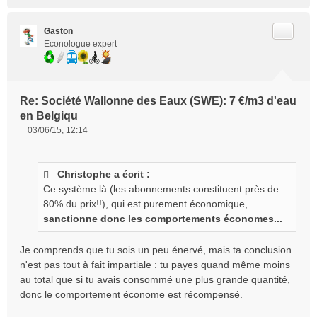
Citer
Gaston
Econologue expert
Re: Société Wallonne des Eaux (SWE): 7 €/m3 d'eau
en Belgiqu
03/06/15, 12:14
M
e
s
Christophe a écrit :
s
Ce système là (les abonnements constituent près de
a
g
80% du prix!!), qui est purement économique,
e
sanctionne donc les comportements économes...
n
o
Je comprends que tu sois un peu énervé, mais ta conclusion
n
n'est pas tout à fait impartiale : tu payes quand même moins
l
au total
que si tu avais consommé une plus grande quantité,
u
donc le comportement économe est récompensé.