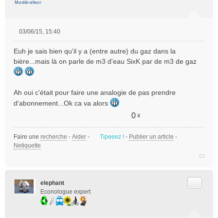
03/06/15, 15:40
M
e
Euh je sais bien qu'il y a (entre autre) du gaz dans la
s
bière...mais là on parle de m3 d'eau SixK par de m3 de gaz
s
a
g
e
Ah oui c'était pour faire une analogie de pas prendre
n
d'abonnement...Ok ca va alors
o
0
x
n
l
u
Faire une
recherche
-
Aider
-
Tipeeez !
-
Publier un article
-
Netiquette
Citer
elephant
Econologue expert