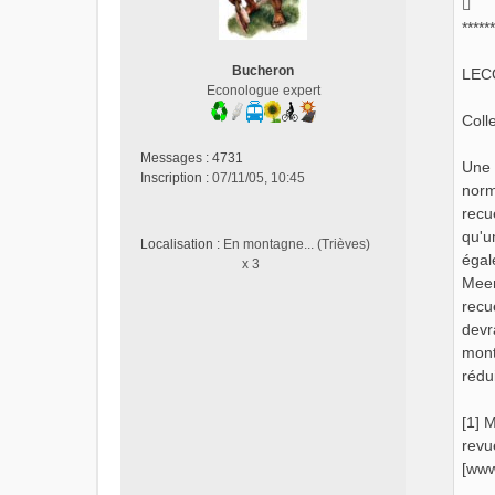
a
g
******
e
n
Bucheron
LEC
o
Econologue expert
n
Colle
l
u
Messages :
4731
Une 
Inscription :
07/11/05, 10:45
norm
recu
qu'u
Localisation :
En montagne... (Trièves)
égal
x 3
Meer
recu
devr
mont
rédu
[1] 
revu
[www