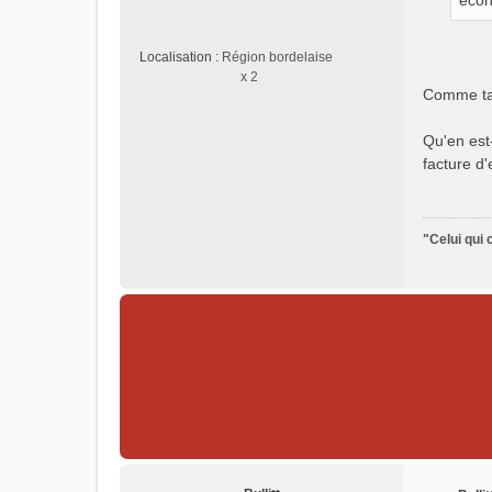
écon
e
n
Localisation :
Région bordelaise
o
x 2
n
Comme ta 
l
u
Qu'en est
facture d'
"Celui qui 