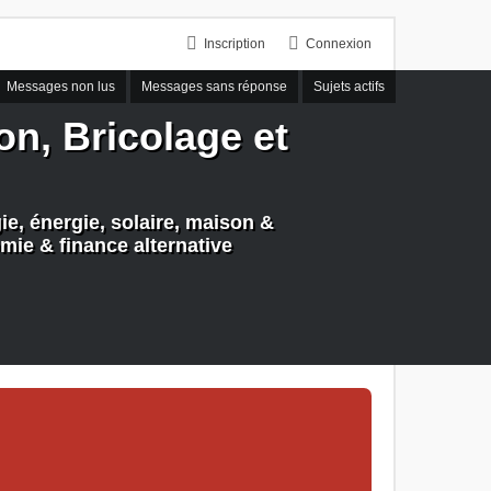
Inscription
Connexion
Messages non lus
Messages sans réponse
Sujets actifs
n, Bricolage et
e, énergie, solaire, maison &
mie & finance alternative