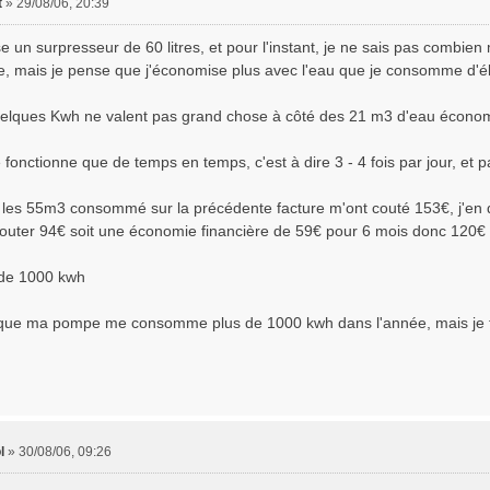
t
»
29/08/06, 20:39
lise un surpresseur de 60 litres, et pour l'instant, je ne sais pas combie
e, mais je pense que j'économise plus avec l'eau que je consomme d'él
uelques Kwh ne valent pas grand chose à côté des 21 m3 d'eau écono
fonctionne que de temps en temps, c'est à dire 3 - 4 fois par jour, et 
, les 55m3 consommé sur la précédente facture m'ont couté 153€, j'en 
outer 94€ soit une économie financière de 59€ pour 6 mois donc 120€ 
 de 1000 kwh
que ma pompe me consomme plus de 1000 kwh dans l'année, mais je ferai
l
»
30/08/06, 09:26