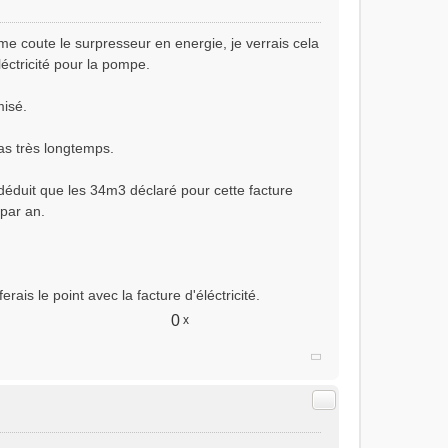
n me coute le surpresseur en energie, je verrais cela
éctricité pour la pompe.
misé.
pas très longtemps.
déduit que les 34m3 déclaré pour cette facture
par an.
s le point avec la facture d'éléctricité.
0
x
Citer