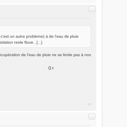
Citer
c'est un autre probleme) à de l'eau de pluie
lation reste floue...[...]
récupération de l'eau de pluie ne se limite pas à nos
0
x
Citer