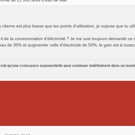
omie de 21 000 litres d'eau de ville.
citerne est plus basse que tes points d'utilisation, je supose que tu u
-il de ta consommation d'éléctricité ? Je me suis toujours demandé ce q
eau de 30% et augmenter celle d'électricité de 50%, le gain est à nuanc
croit qu'une croissance exponentielle peut continuer indéfiniment dans un monde