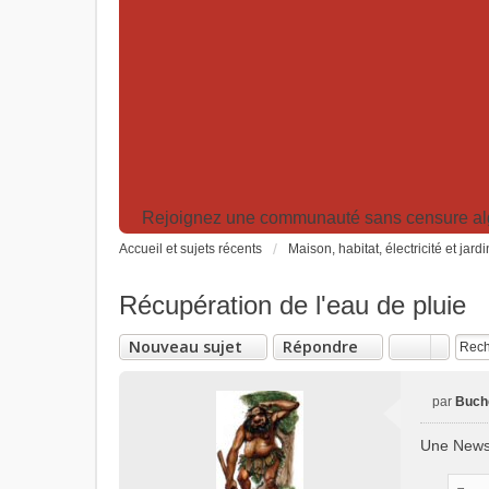
Rejoignez une communauté sans censure algor
Accueil et sujets récents
Maison, habitat, électricité et jard
Récupération de l'eau de pluie
Nouveau sujet
Répondre
par
Buch
M
e
Une News 
s
s