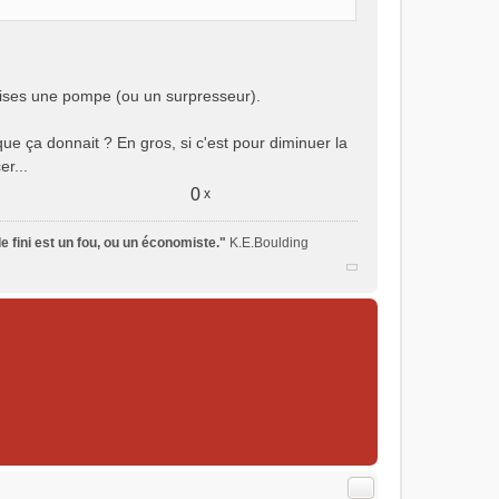
tilises une pompe (ou un surpresseur).
ue ça donnait ? En gros, si c'est pour diminuer la
er...
0
x
 fini est un fou, ou un économiste."
K.E.Boulding
Citer