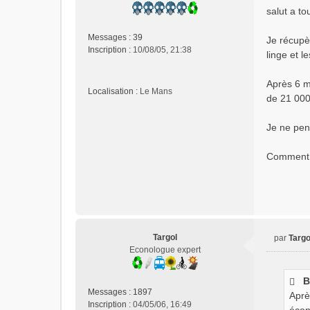
e
salut a to
s
s
Messages :
39
Je récupèr
a
Inscription :
10/08/05, 21:38
linge et l
g
e
n
Après 6 m
Localisation :
Le Mans
o
de 21 000 
n
l
Je ne pens
u
Comment r
Targol
par
Targo
M
Econologue expert
e
s
B
s
Messages :
1897
Aprè
a
Inscription :
04/05/06, 16:49
g