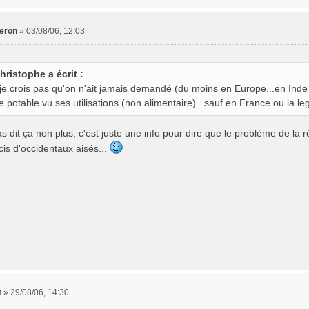
eron
»
03/08/06, 12:03
hristophe a écrit :
je crois pas qu'on n'ait jamais demandé (du moins en Europe...en Inde 
e potable vu ses utilisations (non alimentaire)...sauf en France ou la legis
as dit ça non plus, c'est juste une info pour dire que le problème de la 
cis d'occidentaux aisés...
t
»
29/08/06, 14:30