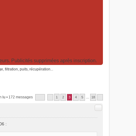
rs. Publicités supprimées après inscription.
filtration, puits, récupération...
 lu
• 172 messages
1
2
3
4
5
…
18
Citer
06 :