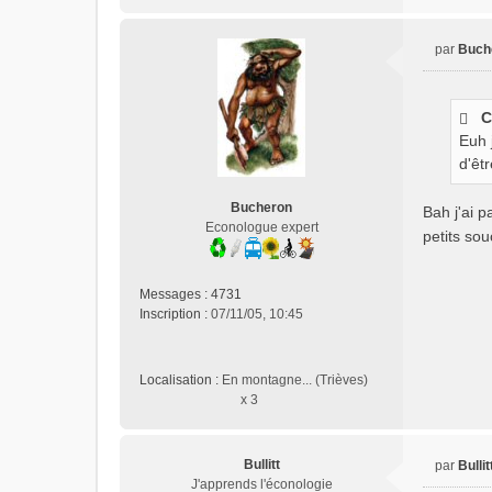
par
Buch
M
e
s
C
s
Euh 
a
g
d'êtr
e
n
Bucheron
Bah j'ai p
o
Econologue expert
petits sou
n
l
u
Messages :
4731
Inscription :
07/11/05, 10:45
Localisation :
En montagne... (Trièves)
x 3
Bullitt
par
Bullit
M
J'apprends l'éconologie