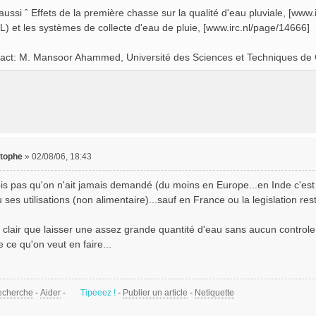
 aussi ˆ Effets de la première chasse sur la qualité d'eau pluviale, [ww
) et les systèmes de collecte d'eau de pluie, [www.irc.nl/page/14666]
act: M. Mansoor Ahammed, Université des Sciences et Techniques de C
stophe
»
02/08/06, 18:43
ois pas qu'on n'ait jamais demandé (du moins en Europe...en Inde c'est 
 ses utilisations (non alimentaire)...sauf en France ou la legislation rest
st clair que laisser une assez grande quantité d'eau sans aucun control
 ce qu'on veut en faire...
echerche
-
Aider
-
Tipeeez !
-
Publier un article
-
Netiquette