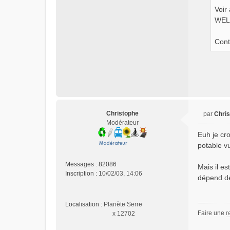
Voir
WELL
Cont
Christophe
par
Chri
M
Modérateur
e
Euh je cr
s
potable vu
s
a
Messages :
82086
Mais il e
g
Inscription :
10/02/03, 14:06
e
dépend de
n
o
n
Localisation :
Planète Serre
Faire une
l
r
x 12702
u