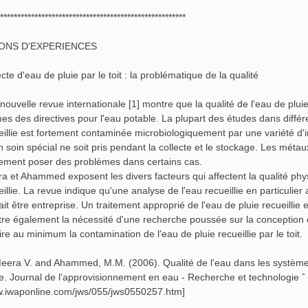
******************************************************
ONS D'EXPERIENCES
cte d'eau de pluie par le toit : la problématique de la qualité
nouvelle revue internationale [1] montre que la qualité de l'eau de pluie 
es des directives pour l'eau potable. La plupart des études dans diffé
eillie est fortement contaminée microbiologiquement par une variété d
n soin spécial ne soit pris pendant la collecte et le stockage. Les méta
ement poser des problèmes dans certains cas.
a et Ahammed exposent les divers facteurs qui affectent la qualité phy
eillie. La revue indique qu'une analyse de l'eau recueillie en particulie
ait être entreprise. Un traitement approprié de l'eau de pluie recueillie
re également la nécessité d'une recherche poussée sur la conception et
ire au minimum la contamination de l'eau de pluie recueillie par le toit.
Meera V. and Ahammed, M.M. (2006). Qualité de l'eau dans les systèmes d
e. Journal de l'approvisionnement en eau - Recherche et technologie ˆ E
.iwaponline.com/jws/055/jws0550257.htm]