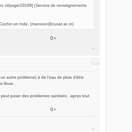
w.irc.nl/page/29189] (Service de renseignements
ochin en Inde, (
mansoor@cusat.ac.in
)
0
x
Citer
un autre probleme) à de l'eau de pluie d'être
e floue...
e peut poser des problemes sanitaire...apres tout
0
x