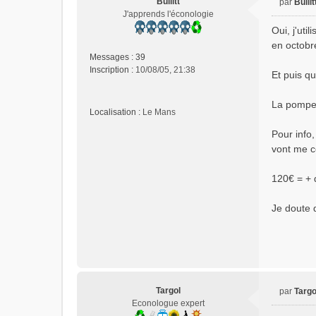
Bullitt
par
Bullit
M
J'apprends l'éconologie
e
Oui, j'uti
s
en octobr
s
Messages :
39
a
Inscription :
10/08/05, 21:38
Et puis q
g
e
n
La pompe 
Localisation :
Le Mans
o
n
Pour info
l
vont me c
u
120€ = +
Je doute 
Targol
par
Targo
M
Econologue expert
e