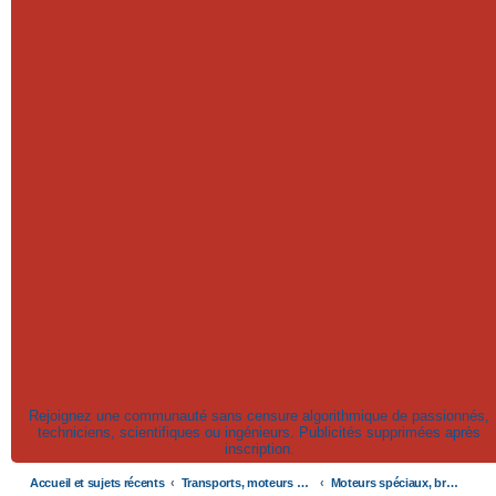
Rejoignez une communauté sans censure algorithmique de passionnés,
techniciens, scientifiques ou ingénieurs. Publicités supprimées après
inscription.
Accueil et sujets récents
Transports, moteurs et pollution : nouveaux moteurs, transports électriques et innovations technologiques
Moteurs spéciaux, brevets, réduction de consommation de carburant