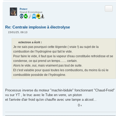
Citer
Peterr
Grand Econologue
Re: Centrale implosive à électrolyse
15/01/25, 09:13
M
e
s
eclectron a écrit :
s
Je ne sais pas pourquoi cette légende ( vraie !) au sujet de la
a
g
combustion de l’hydrogène qui fait le vide.
e
Pour faire le vide, il faut que la vapeur d'eau constituée refroidisse et se
n
o
condense, ce qui prend un temps........ certain.
n
Alors le vide, oui, mais vraiment pas tout de suite.
l
u
Et c'est valable pour quasi toutes les combustions, du moins là où le
combustible possède de l’hydrogène.
Processus inverse du moteur "machin-bidule" fonctionnant "Chaud-Froid"
vu sur YT , le truc avec le Tube en verre, un piston
et l'arrivée d'air froid qu'on chauffe avec une lampe a alcool...
0
x
_______________________________________________________________________