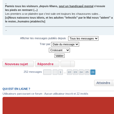
_
Parmis tous les visiteurs ,depuis 60ans,
seul un handicapé mental
s'essuie
les pieds en rentrant (...)
Les premiers a se plaindre que c'est sale ont toujours les chaussures sales...
[u]Nous naissons tous idiots, et les adultes "infectés" par le Mal nous "aident" a
le rester...humains jetables!/u]
_______________________________________________________________________
_
Afficher les messages publiés depuis :
Trier par
Nouveau sujet
Répondre
252 messages
1
…
22
23
24
25
26
Atteindre
QUI EST EN LIGNE ?
Utilisateurs parcourant ce forum : Aucun utilisateur inscrit et 22 invités