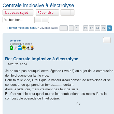
Centrale implosive à électrolyse
Nouveau sujet
Répondre
Premier message non lu
• 252 messages
1
…
22
23
24
25
26
Citer
eclectron
Econologue expert
Re: Centrale implosive à électrolyse
14/01/25, 08:50
M
e
Je ne sais pas pourquoi cette légende ( vraie !) au sujet de la combustion
s
de l’hydrogène qui fait le vide.
s
a
Pour faire le vide, il faut que la vapeur d'eau constituée refroidisse et se
g
condense, ce qui prend un temps........ certain.
e
n
Alors le vide, oui, mais vraiment pas tout de suite.
o
Et c'est valable pour quasi toutes les combustions, du moins là où le
n
l
combustible possède de l’hydrogène.
u
0
x