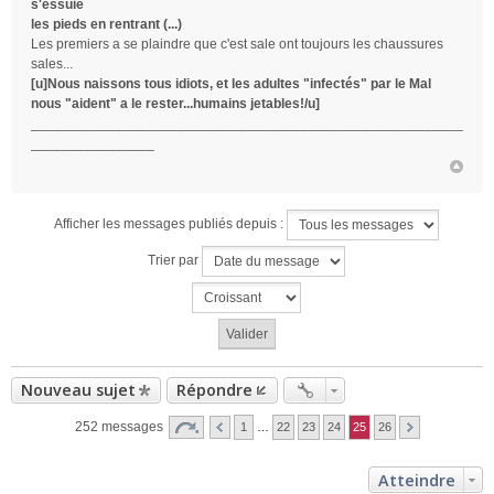
s'essuie
les pieds en rentrant (...)
Les premiers a se plaindre que c'est sale ont toujours les chaussures
sales...
[u]Nous naissons tous idiots, et les adultes "infectés" par le Mal
nous "aident" a le rester...humains jetables!/u]
________________________________________________________
________________
Afficher les messages publiés depuis :
Trier par
Nouveau sujet
Répondre
252 messages
1
…
22
23
24
25
26
Atteindre