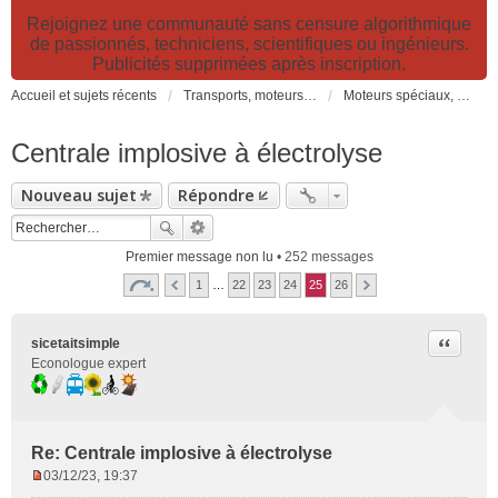
Rejoignez une communauté sans censure algorithmique
de passionnés, techniciens, scientifiques ou ingénieurs.
Publicités supprimées après inscription.
Accueil et sujets récents
Transports, moteurs et pollution : nouveaux moteurs, transports électriques et innovations technologiques
Moteurs spéciaux, brevets, réduction de consommation de carburant
Centrale implosive à électrolyse
Nouveau sujet
Répondre
Premier message non lu
• 252 messages
1
…
22
23
24
25
26
Citer
sicetaitsimple
Econologue expert
Re: Centrale implosive à électrolyse
03/12/23, 19:37
M