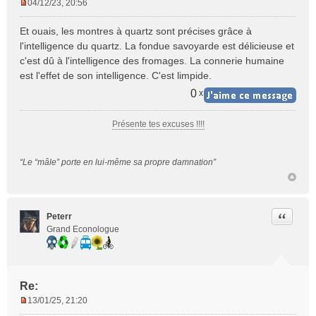
04/12/23, 20:56
M
e
Et ouais, les montres à quartz sont précises grâce à
s
l'intelligence du quartz. La fondue savoyarde est délicieuse et
s
c'est dû à l'intelligence des fromages. La connerie humaine
a
est l'effet de son intelligence. C'est limpide.
g
e
0
x
n
o
Présente tes excuses !!!!
n
l
u
“Le “mâle” porte en lui-même sa propre damnation”
Citer
Peterr
Grand Econologue
Re:
13/01/25, 21:20
M