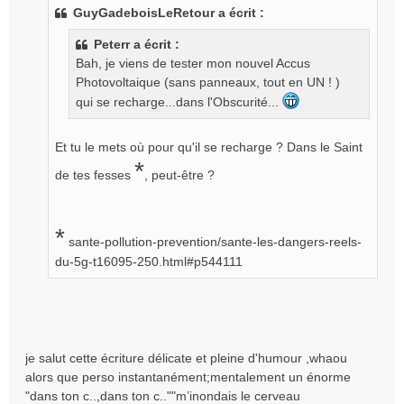
s
GuyGadeboisLeRetour a écrit :
s
a
Peterr a écrit :
g
Bah, je viens de tester mon nouvel Accus
e
Photovoltaique (sans panneaux, tout en UN ! )
n
o
qui se recharge...dans l'Obscurité...
n
l
Et tu le mets où pour qu'il se recharge ? Dans le Saint
u
*
de tes fesses
, peut-être ?
*
sante-pollution-prevention/sante-les-dangers-reels-
du-5g-t16095-250.html#p544111
je salut cette écriture délicate et pleine d'humour ,whaou
alors que perso instantanément;mentalement un énorme
"dans ton c..,dans ton c..""m’inondais le cerveau