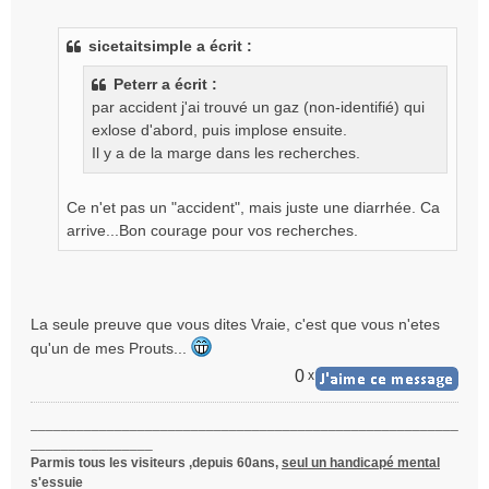
e
s
sicetaitsimple a écrit :
s
a
Peterr a écrit :
g
par accident j'ai trouvé un gaz (non-identifié) qui
e
exlose d'abord, puis implose ensuite.
n
o
Il y a de la marge dans les recherches.
n
l
Ce n'et pas un "accident", mais juste une diarrhée. Ca
u
arrive...Bon courage pour vos recherches.
La seule preuve que vous dites Vraie, c'est que vous n'etes
qu'un de mes Prouts...
0
x
________________________________________________________
________________
Parmis tous les visiteurs ,depuis 60ans,
seul un handicapé mental
s'essuie