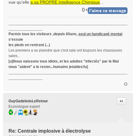
n
vue qu'elle
a sa PROPRE Intelligence Chimique
...
o
0
x
n
l
u
________________________________________________________
________________
Parmis tous les visiteurs ,depuis 60ans,
seul un handicapé mental
s'essuie
les pieds en rentrant (...)
Les premiers a se plaindre que c'est sale ont toujours les chaussures
sales...
[u]Nous naissons tous idiots, et les adultes "infectés" par le Mal
nous "aident" a le rester...humains jetables!/u]
________________________________________________________
________________
Citer
GuyGadeboisLeRetour
Econologue expert
Re: Centrale implosive à électrolyse