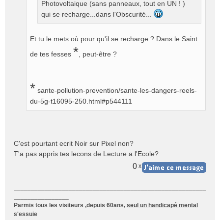
Photovoltaique (sans panneaux, tout en UN ! )
n
o
qui se recharge...dans l'Obscurité...
n
l
Et tu le mets où pour qu'il se recharge ? Dans le Saint
u
*
de tes fesses
, peut-être ?
*
sante-pollution-prevention/sante-les-dangers-reels-
du-5g-t16095-250.html#p544111
C'est pourtant ecrit Noir sur Pixel non?
T'a pas appris tes lecons de Lecture a l'Ecole?
0
x
________________________________________________________
________________
Parmis tous les visiteurs ,depuis 60ans,
seul un handicapé mental
s'essuie