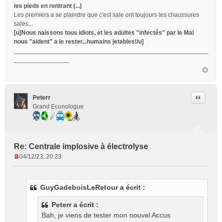
les pieds en rentrant (...)
Les premiers a se plaindre que c'est sale ont toujours les chaussures
sales...
[u]Nous naissons tous idiots, et les adultes "infectés" par le Mal
nous "aident" a le rester...humains jetables!/u]
________________________________________________________
________________
Citer
Peterr
Grand Econologue
Re: Centrale implosive à électrolyse
04/12/23, 20:23
M
e
s
GuyGadeboisLeRetour a écrit :
s
a
Peterr a écrit :
g
Bah, je viens de tester mon nouvel Accus
e