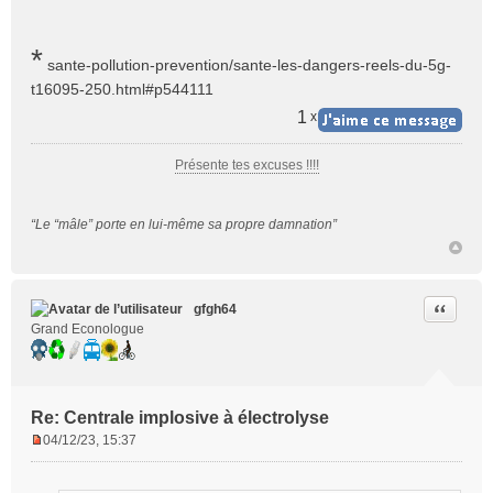
*
sante-pollution-prevention/sante-les-dangers-reels-du-5g-
t16095-250.html#p544111
1
x
Présente tes excuses !!!!
“Le “mâle” porte en lui-même sa propre damnation”
Citer
gfgh64
Grand Econologue
Re: Centrale implosive à électrolyse
04/12/23, 15:37
M
e