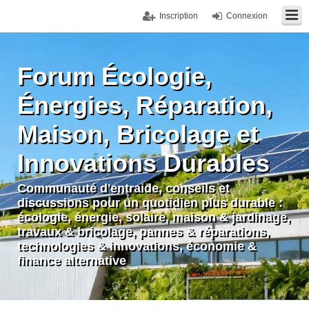
Inscription
Connexion
Forum Écologie,
Énergies, Réparation,
Maison, Bricolage et
Innovations Durables
Communauté d'entraide, conseils et
discussions pour un quotidien plus durable :
écologie, énergie, solaire, maison & jardinage,
travaux & bricolage, pannes & réparations,
technologies & innovations, économie &
finance alternative