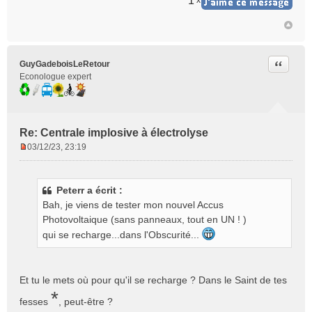
1
x
Citer
GuyGadeboisLeRetour
Econologue expert
Re: Centrale implosive à électrolyse
03/12/23, 23:19
M
e
s
Peterr a écrit :
s
Bah, je viens de tester mon nouvel Accus
a
g
Photovoltaique (sans panneaux, tout en UN ! )
e
qui se recharge...dans l'Obscurité...
n
o
n
Et tu le mets où pour qu'il se recharge ? Dans le Saint de tes
l
*
u
fesses
, peut-être ?