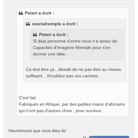
e
s
Peterr a écrit :
s
a
sicetaitsimple a écrit :
g
e
Peterr a écrit :
n
Si deja personne d'entre vous n'a assez de
o
Capacités d'Imagerie Mentale pour s'en
n
l
donner une idée...
u
Ca doit être ça...désolé de ne pas être au niveau
suffisant....N'oubliez pas vos cachets.
C'est fait.
Fabriqués en Afrique, par des petites mains d'africains
qui n'ont pas d'autres choix...pour survivre.
Heurtement que vous êtes là!