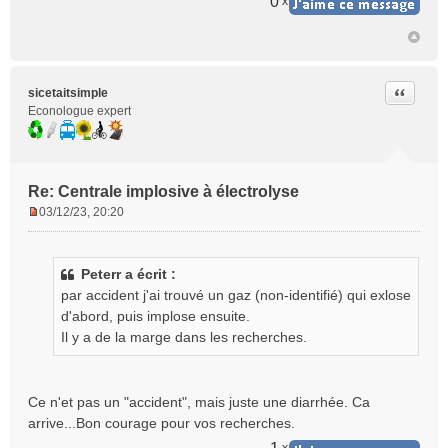
0
x
Citer
sicetaitsimple
Econologue expert
Re: Centrale implosive à électrolyse
03/12/23, 20:20
M
e
s
Peterr a écrit :
s
par accident j'ai trouvé un gaz (non-identifié) qui exlose
a
g
d'abord, puis implose ensuite.
e
Il y a de la marge dans les recherches.
n
o
n
Ce n'et pas un "accident", mais juste une diarrhée. Ca
l
arrive...Bon courage pour vos recherches.
u