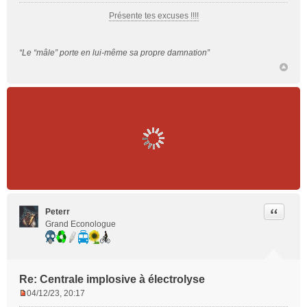
l
u
Présente tes excuses !!!!
“Le “mâle” porte en lui-même sa propre damnation”
Citer
Peterr
Grand Econologue
Re: Centrale implosive à électrolyse
04/12/23, 20:17
M