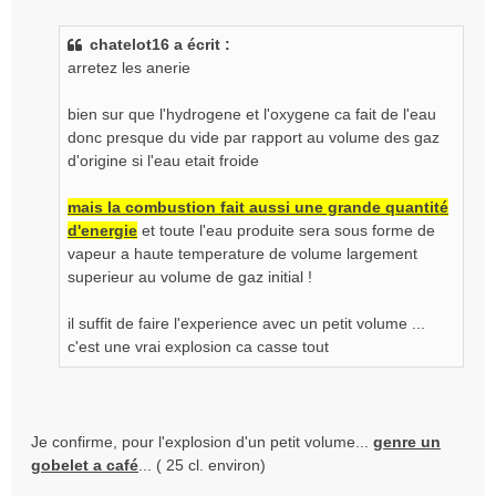
e
s
chatelot16 a écrit :
s
arretez les anerie
a
g
e
bien sur que l'hydrogene et l'oxygene ca fait de l'eau
n
donc presque du vide par rapport au volume des gaz
o
d'origine si l'eau etait froide
n
l
mais la combustion fait aussi une grande quantité
u
d'energie
et toute l'eau produite sera sous forme de
vapeur a haute temperature de volume largement
superieur au volume de gaz initial !
il suffit de faire l'experience avec un petit volume ...
c'est une vrai explosion ca casse tout
Je confirme, pour l'explosion d'un petit volume...
genre un
gobelet a café
... ( 25 cl. environ)