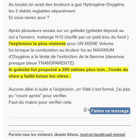
Au boulot on avait des bruleurs a gaz Hydrogéne-Oxygéne,
les 2 debits reglables séparément.
Et vous savez quoi ?
Aprés plusuieurs essais sur un gobelet (gobelet deposé au
sol a l'envers, melange H-O insuflé par un petit trou du fond )
l'explosion la plus violente
pour UN MEME Volume
fut lorsque la combustion au bruleur fut au MAXIMUM
d'Oxygéne a la limite de l'extinction de la flamme (devenue
presque bleue TRANSPARENTE)
le gobelet fut propulsé a 200 métres plus loin...l'onde de
choc a faillit briser les vitres .
Aucune idée si suite a l'explosion, un Vide c'est formé, j'ai pas
pu "courir aprés" pour verifier.
Faut du matos pour verifier cela.
0
x
________________________________________________________
________________
Parmis tous les visiteurs ,depuis 60ans,
seul un handicapé mental