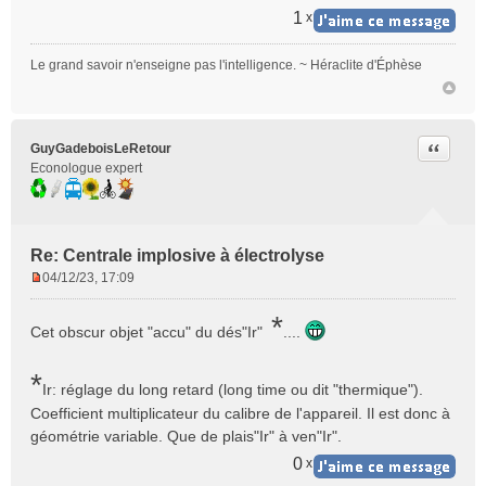
1
x
Le grand savoir n'enseigne pas l'intelligence. ~ Héraclite d'Éphèse
Citer
GuyGadeboisLeRetour
Econologue expert
Re: Centrale implosive à électrolyse
04/12/23, 17:09
M
e
*
Cet obscur objet "accu" du dés"Ir"
s
....
s
a
*
Ir: réglage du long retard (long time ou dit "thermique").
g
e
Coefficient multiplicateur du calibre de l'appareil. Il est donc à
n
géométrie variable. Que de plais"Ir" à ven"Ir".
o
0
x
n