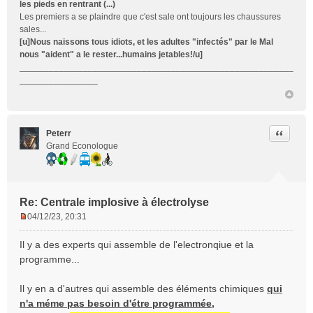
les pieds en rentrant (...)
Les premiers a se plaindre que c'est sale ont toujours les chaussures
sales...
[u]Nous naissons tous idiots, et les adultes "infectés" par le Mal
nous "aident" a le rester...humains jetables!/u]
________________________________________________________
________________
Citer
Peterr
Grand Econologue
Re: Centrale implosive à électrolyse
04/12/23, 20:31
M
e
Il y a des experts qui assemble de l'electronqiue et la
s
programme...
s
a
Il y en a d'autres qui assemble des éléments chimiques
qui
g
e
n'a méme pas besoin d'étre programmée,