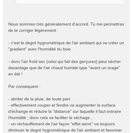
o
n
l
u
Nous sommes très généralement d'accord. Tu me permettras
de te corriger légèrement :
- c'est le degré hygrométrique de l'air ambiant qui va créer un
"gradient" avec l'humidité du bois
- donc l'air froid sec (celui qui fait des gerçures) peut sécher
davantage que de l'air chaud humide type "avant un orage"
en été !
Par conséquent :
- abriter de la pluie, de toute part
- effectivement couper et fendre va augmenter la surface
d'échange et réduire la "distance" sur laquelle il faut extraire
l'humidité ; donc cela va faciliter le séchage...
- un réchauffement de l'air façon "effet serre" va toujours
diminuer le degré hygrométrique de l'air ambiant et favoriser