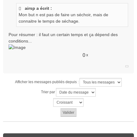
s
airsp a écrit :
s
Mon but n est pas de faire un séchoir, mais de
a
g
connaitre le temps de séchage.
e
n
Pour résumer : il faut un certain temps et ça dépend des
o
conditions...
n
l
u
0
x
Afficher les messages publiés depuis :
Trier par