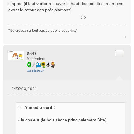
d'après (il faut veiller à couvrir le haut des palettes, au moins
avant le retour des précipitations).
0
x
"Ne croyez surtout pas ce que je vous dis."
Citer
Did67
Modérateur
14/02/13, 16:11
M
e
s
Ahmed a écrit :
s
a
g
- la chaleur (le bois sèche principalement l'été).
e
n
.