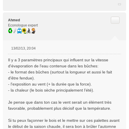
Citer
Ahmed
Econologue expert
13/02/13, 20:04
M
e
Il y a 3 paramètres principaux qui influent sur la vitesse
s
d'évaporation de l'eau contenue dans les bûches:
s
- le format des bûches (surtout la longueur et aussi le fait
a
d'être fendue).
g
e
- l'exposition au vent (+ la durée que la force).
n
- la chaleur (le bois sèche principalement l'été).
o
n
Je pense que dans ton cas le vent serait un élément très
l
favorable, probablement plus décisif que la température.
u
Si tu peux façonner le bois et le mettre sur ces palettes avant
le début de la saison chaude, il sera bon à brûler l'automne