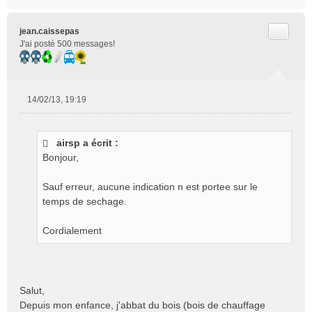
Citer
jean.caissepas
J'ai posté 500 messages!
14/02/13, 19:19
M
e
s
airsp a écrit :
s
Bonjour,
a
g
e
Sauf erreur, aucune indication n est portee sur le
n
temps de sechage.
o
n
Cordialement
l
u
Salut,
Depuis mon enfance, j'abbat du bois (bois de chauffage