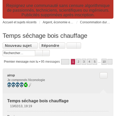
Rejoignez une communauté sans censure algorithmique
de passionnés, techniciens, scientifiques ou ingénieurs.
Publicités supprimées après inscription.
Accueil et sujets récents
Argent, économie et finance. Alimentation et agriculture. Développement durable, pollution de l'air et catastrophes. Gestion des déchets.
Consommation durable: consommer responsable, alimentation, trucs et astuces
Temps séchage bois chauffage
Nouveau sujet
Répondre
Premier message non lu
• 95 messages
1
2
3
4
5
…
10
Citer
airsp
Je comprends l'éconologie
Temps séchage bois chauffage
13/02/13, 19:19
M
e