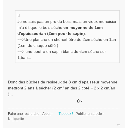
a
g
e
n
Je ne suis pas un pro du bois, mais un vieux menuisier
o
m'a dit que le bois sèche
en moyenne de 1cm
n
d'épaisseur/an (2cm pour le sapin)
.
l
==>Une planche en chêne/hêtre de 2cm sèche en 1an
u
(1cm de chaque côté )
==> une poutre en sapin blanc de 6cm sèche sur
1,5an...
Donc des bûches de résineux de 8 cm d'épaisseur moyenne
mettront 2 ans à sécher (2 cm/ an des 2 coté = 2 x 2 cm/an
)...
0
x
Faire une
recherche
-
Aider
-
Tipeeez !
-
Publier un article
-
Netiquette