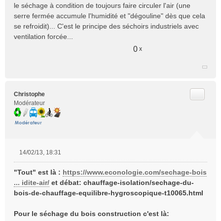
le séchage à condition de toujours faire circuler l'air (une
serre fermée accumule l'humidité et "dégouline" dès que cela
se refroidit)... C'est le principe des séchoirs industriels avec
ventilation forcée...
0
x
Citer
Christophe
Modérateur
14/02/13, 18:31
M
e
"Tout" est là :
https://www.econologie.com/sechage-bois
s
... idite-air/
et débat:
chauffage-isolation/sechage-du-
s
bois-de-chauffage-equilibre-hygroscopique-t10065.html
a
g
e
Pour le séchage du bois construction c'est là: