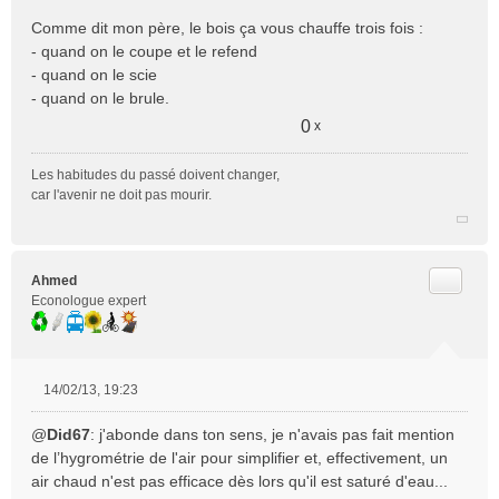
Comme dit mon père, le bois ça vous chauffe trois fois :
- quand on le coupe et le refend
- quand on le scie
- quand on le brule.
0
x
Les habitudes du passé doivent changer,
car l'avenir ne doit pas mourir.
Citer
Ahmed
Econologue expert
14/02/13, 19:23
M
e
@
Did67
: j'abonde dans ton sens, je n'avais pas fait mention
s
de l’hygrométrie de l'air pour simplifier et, effectivement, un
s
air chaud n'est pas efficace dès lors qu'il est saturé d'eau...
a