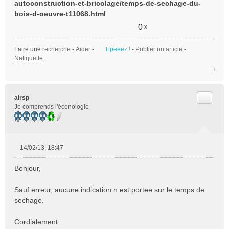
n
autoconstruction-et-bricolage/temps-de-sechage-du-
o
bois-d-oeuvre-t11068.html
n
0
x
l
u
Faire une
recherche
-
Aider
-
Tipeeez !
-
Publier un article
-
Netiquette
Citer
airsp
Je comprends l'éconologie
14/02/13, 18:47
M
e
Bonjour,
s
s
Sauf erreur, aucune indication n est portee sur le temps de
a
sechage.
g
e
n
Cordialement
o