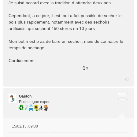
Je suisd accord avec la tradition d attendre deux ans.
a
g
e
Cependant, a ce jour, il est tout a fait possible de secher le
n
bois plus rapidement, notamment avec des sechoirs
o
artificiels, qui sechent 450 steres en 10 jours.
n
l
Mon but n est p as de faire un sechoir, mais de connaitre le
u
temps de sechage.
Cordialement
0
x
Citer
Gaston
Econologue expert
15/02/13, 09:08
M
e