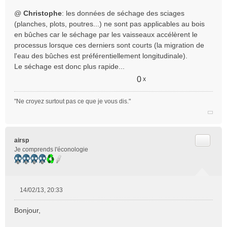
g
e
@
Christophe
: les données de séchage des sciages
n
(planches, plots, poutres...) ne sont pas applicables au bois
o
en bûches car le séchage par les vaisseaux accélèrent le
n
processus lorsque ces derniers sont courts (la migration de
l
l'eau des bûches est préférentiellement longitudinale).
u
Le séchage est donc plus rapide...
0
x
"Ne croyez surtout pas ce que je vous dis."
Citer
airsp
Je comprends l'éconologie
14/02/13, 20:33
M
e
Bonjour,
s
s