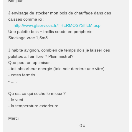
Bonjour,
s
s
J envisage de stocker mon bois de chauffage dans des
a
caisses comme ici :
g
e
http://www.gfservices.fr/THERMOSYSTEM.asp
n
Une palette bois + treillis soude en peripherie.
o
Stockage vrac 1,5m3.
n
l
J habite avignon, combien de temps dois je laisser ces
u
palettes a l air libre ? Plein mistral?
Que peut on optimiser :
- toit absorbeur energie (tole noir derriere une vitre)
- cotes fermés
- .....
Qu est ce qui seche le mieux ?
- le vent
- la temperature exterieure
Merci
0
x