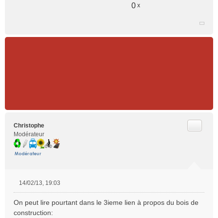
0
x
n
l
u
Citer
Christophe
Modérateur
14/02/13, 19:03
M
e
On peut lire pourtant dans le 3ieme lien à propos du bois de
s
construction:
s