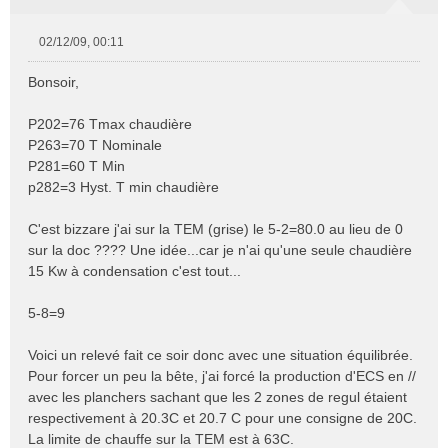
02/12/09, 00:11
M
e
Bonsoir,
s
s
P202=76 Tmax chaudière
a
P263=70 T Nominale
g
e
P281=60 T Min
n
p282=3 Hyst. T min chaudière
o
n
C'est bizzare j'ai sur la TEM (grise) le 5-2=80.0 au lieu de 0
l
sur la doc ???? Une idée...car je n'ai qu'une seule chaudière
u
15 Kw à condensation c'est tout...
5-8=9
Voici un relevé fait ce soir donc avec une situation équilibrée.
Pour forcer un peu la bête, j'ai forcé la production d'ECS en //
avec les planchers sachant que les 2 zones de regul étaient
respectivement à 20.3C et 20.7 C pour une consigne de 20C.
La limite de chauffe sur la TEM est à 63C.