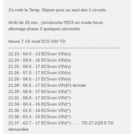
J'a noté la Temp. Départ pour un seul des 2 circuits.
Arrêt de 26 min...j'enclenche l'ECS en mode forcé:
allumage phase 2 quelques secondes
Heure T Ch mod ECS V3V TD
---------------------------------------------------------------------------
21:23 - 64.0 - 13 ECS=on V3V(v)
21:24 - 59.0 - 16 ECS=on V3V(v)
21:25 - 58.0 - 17 ECS=on V3V(v)
21:26 - 57.0 - 17 ECS=on V3V(v)
21:26 - 56.5 - 17 ECS=on V3V(v)
21:28 - 56.5 - 17 ECS=on V3V(F) fermée
21:29 - 56.8 - 17 ECS=on V3V(^)
21:31 - 58.0 - 17 ECS=on V3V(^)
21:34 - 60.4 - 16 ECS=on V3V(^)
21:35 - 61.6 - 15 ECS=on V3V(^)
21:36 - 62.4 - 15 ECS=on V3V(^)
21:37 - 62.7 - 17 ECS=on V3V(^).........TD 27.2/29.9 TD
demandée