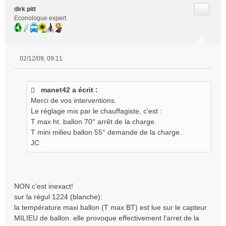
Citer
dirk pitt
Econologue expert
02/12/09, 09:11
M
e
s
manet42 a écrit :
s
Merci de vos interventions.
a
g
Le réglage mis par le chauffagiste, c'est :
e
T max ht. ballon 70° arrêt de la charge.
n
T mini milieu ballon 55° demande de la charge.
o
JC
n
l
u
NON c'est inexact!
sur la régul 1224 (blanche):
la température maxi ballon (T max BT) est lue sur le capteur
MILIEU de ballon. elle provoque effectivement l'arret de la