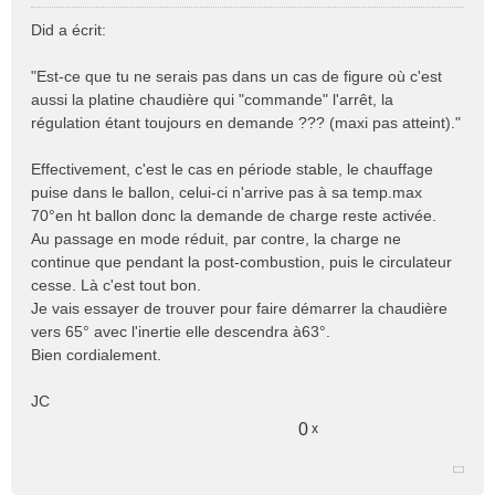
M
e
Did a écrit:
s
s
"Est-ce que tu ne serais pas dans un cas de figure où c'est
a
aussi la platine chaudière qui "commande" l'arrêt, la
g
e
régulation étant toujours en demande ??? (maxi pas atteint)."
n
o
Effectivement, c'est le cas en période stable, le chauffage
n
puise dans le ballon, celui-ci n'arrive pas à sa temp.max
l
70°en ht ballon donc la demande de charge reste activée.
u
Au passage en mode réduit, par contre, la charge ne
continue que pendant la post-combustion, puis le circulateur
cesse. Là c'est tout bon.
Je vais essayer de trouver pour faire démarrer la chaudière
vers 65° avec l'inertie elle descendra à63°.
Bien cordialement.
JC
0
x