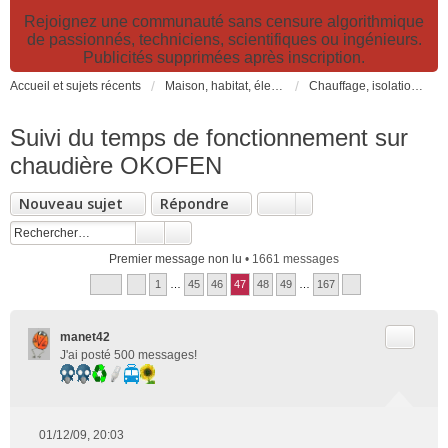
Rejoignez une communauté sans censure algorithmique
de passionnés, techniciens, scientifiques ou ingénieurs.
Publicités supprimées après inscription.
Accueil et sujets récents
Maison, habitat, électricité et jardin. Travaux et bricolage.
Chauffage, isolation, ventilation, VMC, refroidissement...
Suivi du temps de fonctionnement sur
chaudière OKOFEN
Nouveau sujet
Répondre
Premier message non lu
• 1661 messages
1
…
45
46
47
48
49
…
167
Citer
manet42
J'ai posté 500 messages!
01/12/09, 20:03