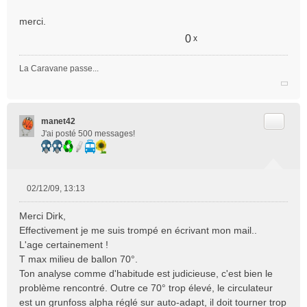
merci.
0
x
La Caravane passe...
Citer
manet42
J'ai posté 500 messages!
02/12/09, 13:13
M
e
Merci Dirk,
s
Effectivement je me suis trompé en écrivant mon mail..
s
L'age certainement !
a
T max milieu de ballon 70°.
g
e
Ton analyse comme d'habitude est judicieuse, c'est bien le
n
problème rencontré. Outre ce 70° trop élevé, le circulateur
o
est un grunfoss alpha réglé sur auto-adapt, il doit tourner trop