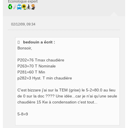
Econologue expert
02/12/09, 09:34
M
e
s
bedouin a écrit :
s
Bonsoir,
a
g
e
P202=76 Tmax chaudière
n
P263=70 T Nominale
o
P281=60 T Min
n
p282=3 Hyst. T min chaudière
l
u
C'est bizzare j'ai sur la TEM (grise) le 5-2=80.0 au lieu
de 0 sur la doc ???? Une idée...car je n'ai qu'une seule
chaudière 15 Kw à condensation c'est tout...
5-8=9