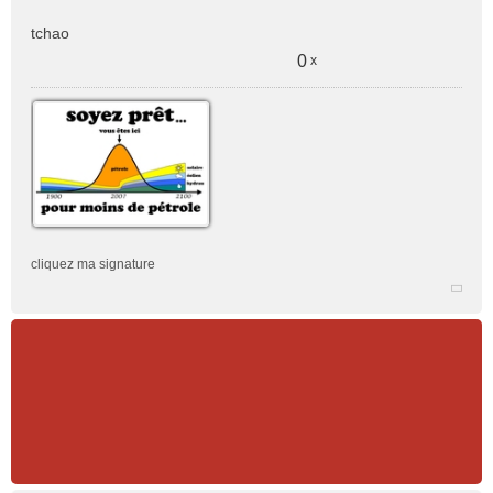
tchao
0
x
cliquez ma signature