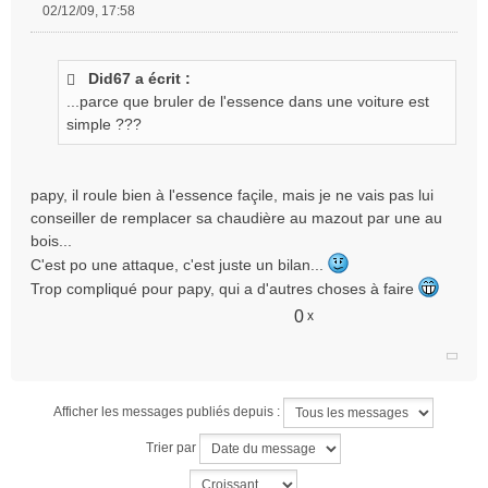
02/12/09, 17:58
M
e
s
Did67 a écrit :
s
...parce que bruler de l'essence dans une voiture est
a
g
simple ???
e
n
o
papy, il roule bien à l'essence façile, mais je ne vais pas lui
n
conseiller de remplacer sa chaudière au mazout par une au
l
bois...
u
C'est po une attaque, c'est juste un bilan...
Trop compliqué pour papy, qui a d'autres choses à faire
0
x
Afficher les messages publiés depuis :
Trier par