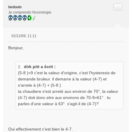
Citer
bedouin
Je comprends l'éconologie
02/12/09, 11:11
M
e
Bonjour,
s
s
a
g
dirk pitt a écrit :
e
(5-8 )=9 c'est la valeur d'origine, c'est l'hysteresis de
n
demande bruleur. il demarre à la valeur (4-7) et
o
s'arrete à (4-7) + (5-8 )
n
ta chaudiere s'est arreté aux environ de 70°, la valeur
l
(4-7) doit donc etre aux environs de 70-9=61° . tu
u
parles d'une valeur à 63°. s'agit-il de (4-7)?
Oui effectivement c'est bien le 4-7.