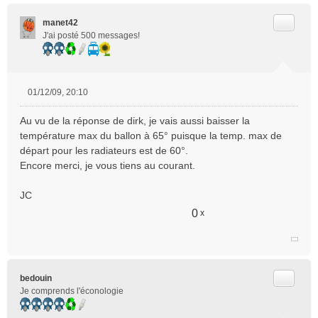
Citer
manet42
J'ai posté 500 messages!
01/12/09, 20:10
M
e
Au vu de la réponse de dirk, je vais aussi baisser la
s
température max du ballon à 65° puisque la temp. max de
s
départ pour les radiateurs est de 60°.
a
Encore merci, je vous tiens au courant.
g
e
n
JC
o
0
x
n
l
u
Citer
bedouin
Je comprends l'éconologie