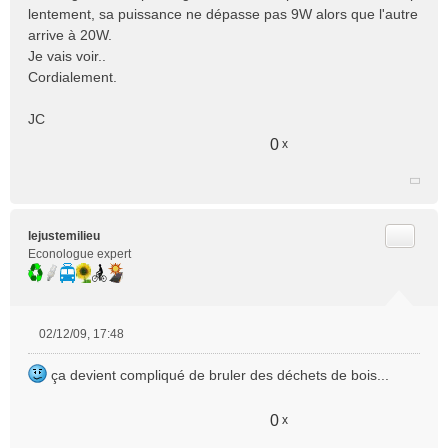
n
lentement, sa puissance ne dépasse pas 9W alors que l'autre
l
arrive à 20W.
u
Je vais voir..
Cordialement.
JC
0
x
Citer
lejustemilieu
Econologue expert
02/12/09, 17:48
M
e
ça devient compliqué de bruler des déchets de bois...
s
s
a
0
x
g