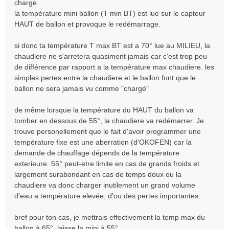
charge
la température mini ballon (T min BT) est lue sur le capteur
HAUT de ballon et provoque le redémarrage.
si donc ta température T max BT est a 70° lue au MILIEU, la
chaudiere ne s'arretera quasiment jamais car c'est trop peu
de différence par rapport a la température max chaudiere. les
simples pertes entre la chaudiere et le ballon font que le
ballon ne sera jamais vu comme "chargé"
de même lorsque la température du HAUT du ballon va
tomber en dessous de 55°, la chaudiere va redémarrer. Je
trouve personellement que le fait d'avoir programmer une
température fixe est une aberration (d'OKOFEN) car la
demande de chauffage dépends de la température
exterieure. 55° peut-etre limite en cas de grands froids et
largement surabondant en cas de temps doux ou la
chaudiere va donc charger inutilement un grand volume
d'eau a température elevée; d'ou des pertes importantes.
bref pour ton cas, je mettrais effectivement la temp max du
ballon à 65°. laisse la mini à 55°