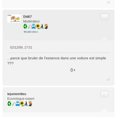
e
n
o
n
Citer
Did67
l
Modérateur
u
02/12/09, 17:51
M
e
...parce que bruler de l'essence dans une voiture est simple
s
???
s
a
0
x
g
e
n
o
n
Citer
lejustemilieu
l
Econologue expert
u