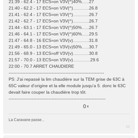
21:39 - 62.4 - 17 ECS=on V3V(^)40%......27
21:40 - 62.2 - 17 ECS=on V3V(^).............26.8
21:41 - 62.4 - 17 ECS=on V3V(^).............26.7
21:42 - 62.7 - 17 ECS=on V3V(^).............26.7
21:44 - 63.1 - 17 ECS=on V3V(^)50%......26.7
21:46 - 64.1 - 17 ECS=on V3V(^)60%......29.5
21:47 - 64.8 - 16 ECS=on V3V(v).............31.8
21:49 - 65.0 - 13 ECS=on V3V(v)50%......30.7
21:56 - 68.9 - 13 ECS=off V3V(v).............30.8
21:57 - 70.0 - 13 ECS=on V3V(v)..............29.6
22:00 - 70.7 ARRET CHAUDIERE
--------------------------------------------------------------
PS: J'ai repassé la lim chaudière sur la TEM grise de 63C à
65C valeur d'origine et la elle module jusqu'a 5. donc le 63C
devait faire couper la chaudière trop tôt.
---------------------------------------------------------------
0
x
La Caravane passe...