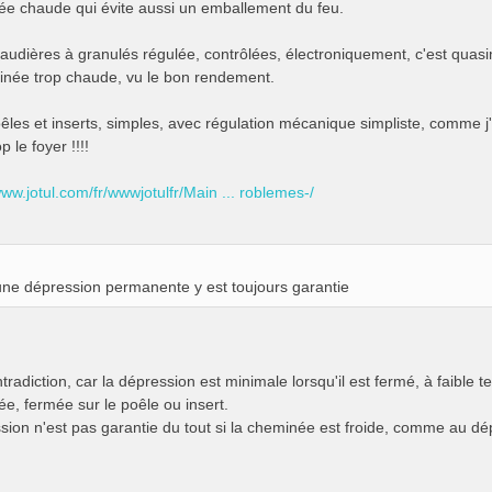
ée chaude qui évite aussi un emballement du feu.
haudières à granulés régulée, contrôlées, électroniquement, c'est quas
née trop chaude, vu le bon rendement.
êles et inserts, simples, avec régulation mécanique simpliste, comme j'a
p le foyer !!!!
www.jotul.com/fr/wwwjotulfr/Main ... roblemes-/
une dépression permanente y est toujours garantie
tradiction, car la dépression est minimale lorsqu'il est fermé, à faibl
ée, fermée sur le poêle ou insert.
sion n'est pas garantie du tout si la cheminée est froide, comme au dép