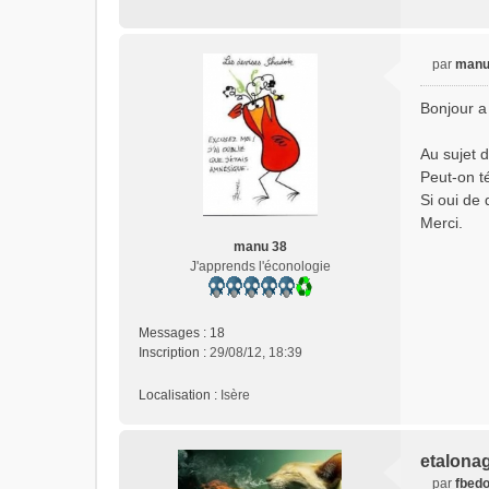
par
manu
M
e
Bonjour a
s
s
Au sujet 
a
Peut-on t
g
e
Si oui de 
n
Merci.
o
manu 38
n
J'apprends l'éconologie
l
u
Messages :
18
Inscription :
29/08/12, 18:39
Localisation :
Isère
etalona
par
fbed