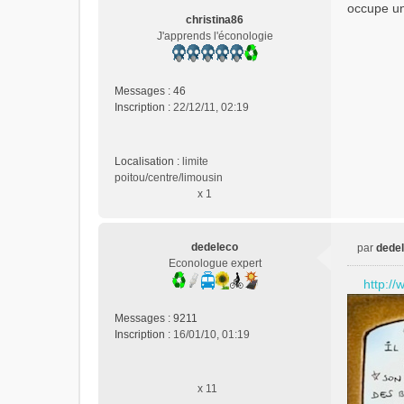
n
occupe un
o
christina86
n
J'apprends l'éconologie
l
u
Messages :
46
Inscription :
22/12/11, 02:19
Localisation :
limite
poitou/centre/limousin
x 1
dedeleco
par
dede
M
Econologue expert
e
http:/
s
s
Messages :
9211
a
Inscription :
16/01/10, 01:19
g
e
n
x 11
o