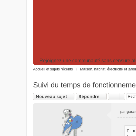
Rejoignez une communauté sans censure algor
Accueil et sujets récents
Maison, habitat, électricité et jard
Suivi du temps de fonctionnem
Nouveau sujet
Répondre
par
garan
M
e
s
c
s