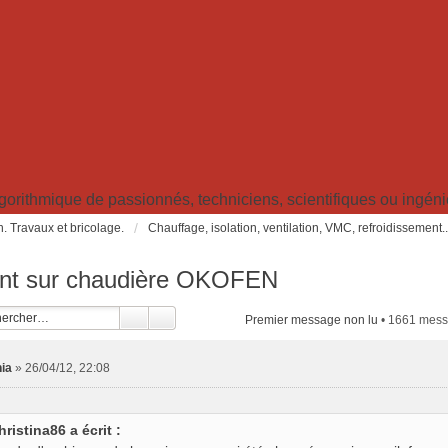
ithmique de passionnés, techniciens, scientifiques ou ingénieu
in. Travaux et bricolage.
Chauffage, isolation, ventilation, VMC, refroidissement..
ent sur chaudière OKOFEN
Premier message non lu
• 1661 mes
ia
»
26/04/12, 22:08
hristina86 a écrit :