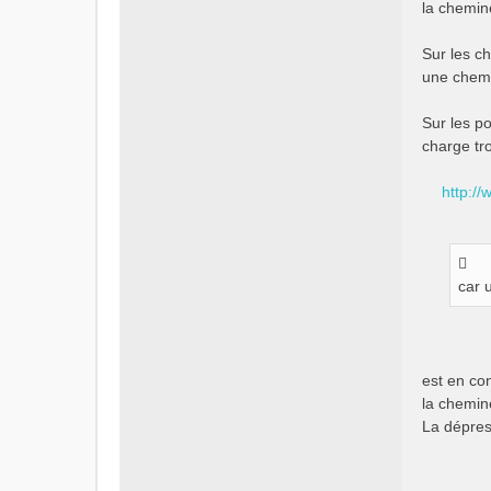
la chemin
Sur les c
une chemi
Sur les po
charge tro
http://
car 
est en con
la chemin
La dépres