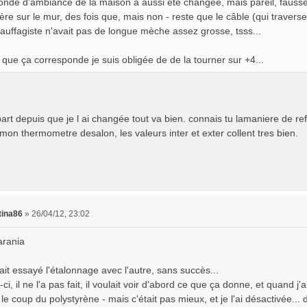
onde d'ambiance de la maison a aussi été changée, mais pareil, fausse.
ière sur le mur, des fois que, mais non - reste que le câble (qui traver
hauffagiste n'avait pas de longue mèche assez grosse, tsss...
 que ça corresponde je suis obligée de de la tourner sur +4...
rt depuis que je l ai changée tout va bien. connais tu lamaniere de refa
mon thermometre desalon, les valeurs inter et exter collent tres bien.
tina86
»
26/04/12, 23:02
arania
ait essayé l'étalonnage avec l'autre, sans succès...
-ci, il ne l'a pas fait, il voulait voir d'abord ce que ça donne, et quand j'a
le coup du polystyrène - mais c'était pas mieux, et je l'ai désactivée... 