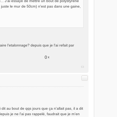
.. J'ai essayé de mettre un bout de polystyrène
se juste le mur de 50cm) n'est pas dans une gaine,
ire l'etalonnage? depuis que je l'ai refait par
0
x
Citer
i dit au bout de qqs jours que ça n'allait pas, il a dit
depuis je ne l'ai pas rappelé, faudrait que je m'en