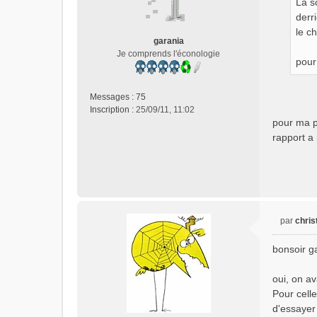
La s
a
g
derr
e
le c
garania
n
Je comprends l'éconologie
o
pour
n
l
u
Messages :
75
Inscription :
25/09/11, 11:02
pour ma pa
rapport a 
par
chris
M
e
bonsoir g
s
s
oui, on av
a
Pour celle
g
e
d'essayer 