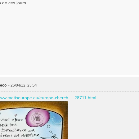
 de ces jours.
leco
»
26/04/12, 23:54
/www.metiseurope.eu/europe-cherch ... 28711.html