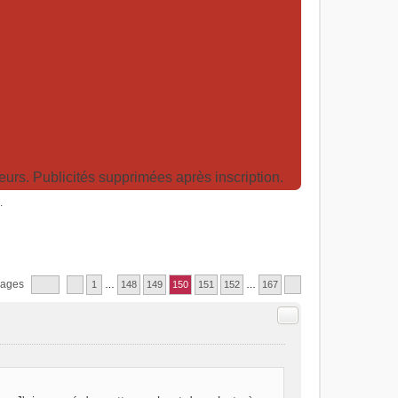
rs. Publicités supprimées après inscription.
.
sages
1
…
148
149
150
151
152
…
167
Citer