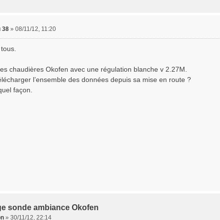
 38
»
08/11/12, 11:20
 tous.
des chaudières Okofen avec une régulation blanche v 2.27M.
élécharger l’ensemble des données depuis sa mise en route ?
quel façon.
ge sonde ambiance Okofen
on
»
30/11/12, 22:14