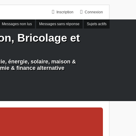
Inscription
Connexion
Messages non lus
Messages sans réponse
Sujets actifs
n, Bricolage et
e, énergie, solaire, maison &
mie & finance alternative