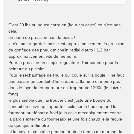
e
n
o
n
C'est 20 lbs au pouce carre en (kg a cm carre) ce n'est pas
l
cela.
u
on parle de pression pas de poids !
je n'ai pas regarder mais c'est approximativement la pression
de gonflage des pneux michelin radial d'auto ! 1,2 bar
approximativement vite de mémoire..
Pour la pression un simple regulateur d'air comme pour la
peinture au pistolet ..
Pour le rechauffage de l'huile qui coule sur la boule, il ne faut
pas passer un conduit d'huile dans la flamme et même pas
dans le foyer la temperature est trop haute 1200c (le cuivre
fond)
le plus simple que j'ai trouver c'est juste une boucle du
conduit en cuivre qui apporte l'huile sur la boule quand le
fourneau au départ a froid je la colle mecaniquement contre
la parois externe du fourneaux et une fois chaud je la recule
de quelque millimetre
et la, cela reste stable pendant toute le temps de marche du