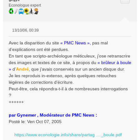
Econologue expert
13/10/06, 00:39
M
e
Avec la disparition du site
« PMC News »,
pas mal
s
d’explications ont été perdues.
s
En tant que scripto-archéologue méticuleux, j’ose retranscrire
a
des images et textes de ce site, à propos du
« brûleur à boule
g
e
»
d’
André
, que j’avais conservés sur un ancien disque dur.
n
Je les reproduis in-extenso, après quelques retouches
o
légères de corrections d’écriture.
n
Peut-être, cela répondra-t-il à de nombreuses interrogations
l
?
u
++++++
par Gynemer , Modérateur de PMC News :
Posté le: Ven Oct 07, 2005
https://www.econologie.info/share/partag ... _boule.pdf