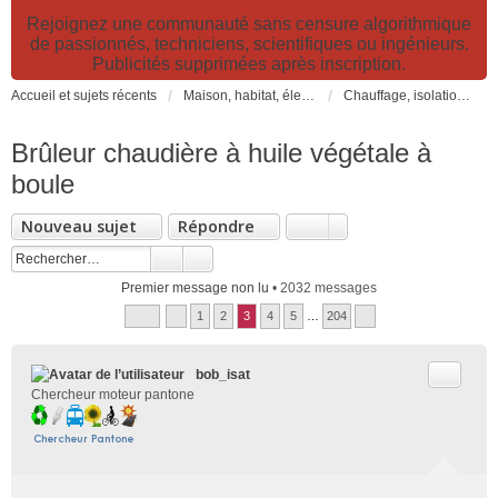
Rejoignez une communauté sans censure algorithmique
de passionnés, techniciens, scientifiques ou ingénieurs.
Publicités supprimées après inscription.
Accueil et sujets récents
Maison, habitat, électricité et jardin. Travaux et bricolage.
Chauffage, isolation, ventilation, VMC, refroidissement...
Brûleur chaudière à huile végétale à
boule
Nouveau sujet
Répondre
Premier message non lu
• 2032 messages
1
2
3
4
5
…
204
Citer
bob_isat
Chercheur moteur pantone