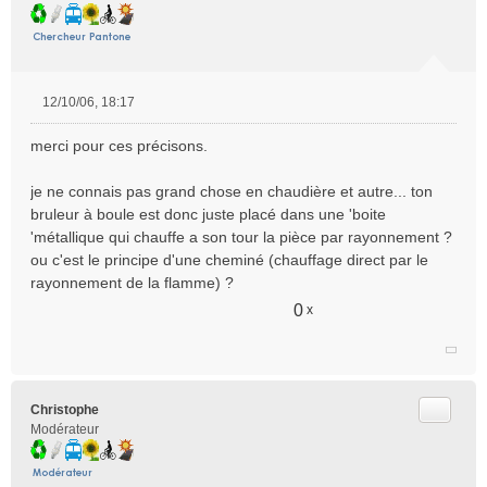
12/10/06, 18:17
M
e
merci pour ces précisons.
s
s
je ne connais pas grand chose en chaudière et autre... ton
a
bruleur à boule est donc juste placé dans une 'boite
g
e
'métallique qui chauffe a son tour la pièce par rayonnement ?
n
ou c'est le principe d'une cheminé (chauffage direct par le
o
rayonnement de la flamme) ?
n
0
x
l
u
Citer
Christophe
Modérateur