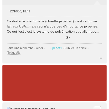
12/10/06, 18:49
M
e
Ca doit être une furnace (chauffage par air) c'est ce qui se
s
fait aux USA...mais ceci n'a que peu d'importance je pense.
s
Ce qui l'est c'est le systeme de pulvérisation et d'allumage...
a
g
0
x
e
n
Faire une
recherche
-
Aider
-
Tipeeez !
-
Publier un article
-
o
Netiquette
n
l
u
Citer