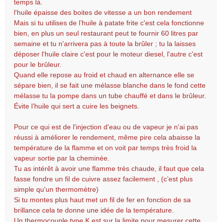
temps là.
l'huile épaisse des boites de vitesse a un bon rendement
Mais si tu utilises de l’huile à patate frite c'est cela fonctionne
bien, en plus un seul restaurant peut te fournir 60 litres par
semaine et tu n'arrivera pas à toute la brûler ; tu la laisses
déposer l'huile claire c'est pour le moteur diesel, l'autre c'est
pour le brûleur.
Quand elle repose au froid et chaud en alternance elle se
sépare bien, il se fait une mélasse blanche dans le fond cette
mélasse tu la pompe dans un tube chauffé et dans le brûleur.
Évite l’huile qui sert a cuire les beignets.
Pour ce qui est de l'injection d'eau ou de vapeur je n'ai pas
réussi à améliorer le rendement, même pire cela abaisse la
température de la flamme et on voit par temps très froid la
vapeur sortie par la cheminée.
Tu as intérêt à avoir une flamme très chaude, il faut que cela
fasse fondre un fil de cuivre assez facilement , (c’est plus
simple qu'un thermomètre)
Si tu montes plus haut met un fil de fer en fonction de sa
brillance cela te donne une idée de la température.
Un thermocouple type K est sur la limite pour mesurer cette