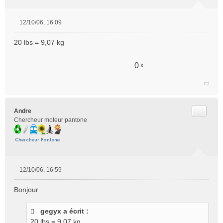
12/10/06, 16:09
M
e
20 lbs = 9,07 kg
s
s
a
0
x
g
e
n
o
n
Citer
Andre
l
Chercheur moteur pantone
u
12/10/06, 16:59
M
e
Bonjour
s
s
gegyx a écrit :
a
g
20 lbs = 9,07 kg