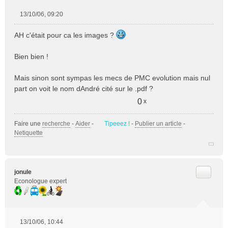
13/10/06, 09:20
M
e
AH c'était pour ca les images ?
s
s
Bien bien !
a
g
e
Mais sinon sont sympas les mecs de PMC evolution mais nul
n
part on voit le nom dAndré cité sur le .pdf ?
o
0
x
n
l
u
Faire une
recherche
-
Aider
-
Tipeeez !
-
Publier un article
-
Netiquette
Citer
jonule
Econologue expert
13/10/06, 10:44