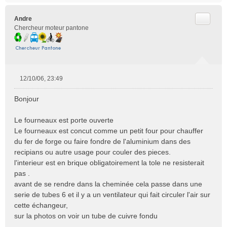
Citer
Andre
Chercheur moteur pantone
12/10/06, 23:49
M
e
Bonjour
s
s
Le fourneaux est porte ouverte
a
Le fourneaux est concut comme un petit four pour chauffer
g
e
du fer de forge ou faire fondre de l'aluminium dans des
n
recipians ou autre usage pour couler des pieces.
o
l'interieur est en brique obligatoirement la tole ne resisterait
n
pas .
l
avant de se rendre dans la cheminée cela passe dans une
u
serie de tubes 6 et il y a un ventilateur qui fait circuler l'air sur
cette échangeur,
sur la photos on voir un tube de cuivre fondu