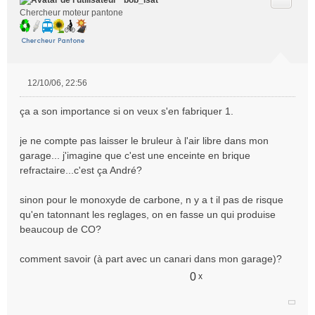
bob_isat
Chercheur moteur pantone
12/10/06, 22:56
M
e
ça a son importance si on veux s'en fabriquer 1.
s
s
je ne compte pas laisser le bruleur à l'air libre dans mon
a
garage... j'imagine que c'est une enceinte en brique
g
e
refractaire...c'est ça André?
n
o
sinon pour le monoxyde de carbone, n y a t il pas de risque
n
qu'en tatonnant les reglages, on en fasse un qui produise
l
beaucoup de CO?
u
comment savoir (à part avec un canari dans mon garage)?
0
x