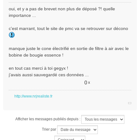
M
e
oui, et y a pas de brevet non plus de déposé ?! quelle
s
importance ...
s
a
c'est marrant, tout le site de pmc va se retrouver sur décono
g
e
n
o
manque juste le cone électrifié en sortie de filtre à air avec le
n
bobine de bougie essence !
l
u
en tout cas merci à toi gegyx !
j'avais aussi sauvegardé ces données ...
0
x
http://www.nrjrealiste.fr
Afficher les messages publiés depuis :
Trier par