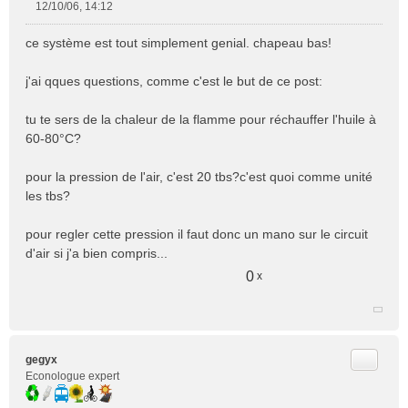
12/10/06, 14:12
M
e
ce système est tout simplement genial. chapeau bas!
s
s
j'ai qques questions, comme c'est le but de ce post:
a
g
e
tu te sers de la chaleur de la flamme pour réchauffer l'huile à
n
60-80°C?
o
n
pour la pression de l'air, c'est 20 tbs?c'est quoi comme unité
l
les tbs?
u
pour regler cette pression il faut donc un mano sur le circuit
d'air si j'a bien compris...
0
x
Citer
gegyx
Econologue expert