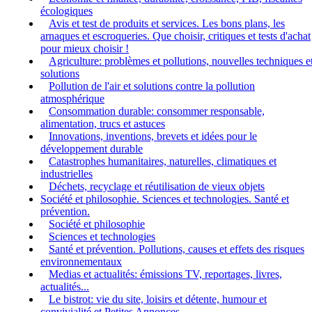
écologiques
Avis et test de produits et services. Les bons plans, les
arnaques et escroqueries. Que choisir, critiques et tests d'achat
pour mieux choisir !
Agriculture: problèmes et pollutions, nouvelles techniques e
solutions
Pollution de l'air et solutions contre la pollution
atmosphérique
Consommation durable: consommer responsable,
alimentation, trucs et astuces
Innovations, inventions, brevets et idées pour le
développement durable
Catastrophes humanitaires, naturelles, climatiques et
industrielles
Déchets, recyclage et réutilisation de vieux objets
Société et philosophie. Sciences et technologies. Santé et
prévention.
Société et philosophie
Sciences et technologies
Santé et prévention. Pollutions, causes et effets des risques
environnementaux
Medias et actualités: émissions TV, reportages, livres,
actualités...
Le bistrot: vie du site, loisirs et détente, humour et
convivialité et Petites Annonces