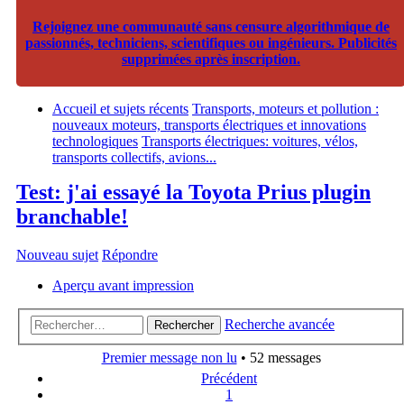
Rejoignez une communauté sans censure algorithmique de
passionnés, techniciens, scientifiques ou ingénieurs. Publicités
supprimées après inscription.
Accueil et sujets récents
Transports, moteurs et pollution :
nouveaux moteurs, transports électriques et innovations
technologiques
Transports électriques: voitures, vélos,
transports collectifs, avions...
Test: j'ai essayé la Toyota Prius plugin
branchable!
Nouveau sujet
Répondre
Aperçu avant impression
Recherche avancée
Rechercher
Premier message non lu
• 52 messages
Précédent
1