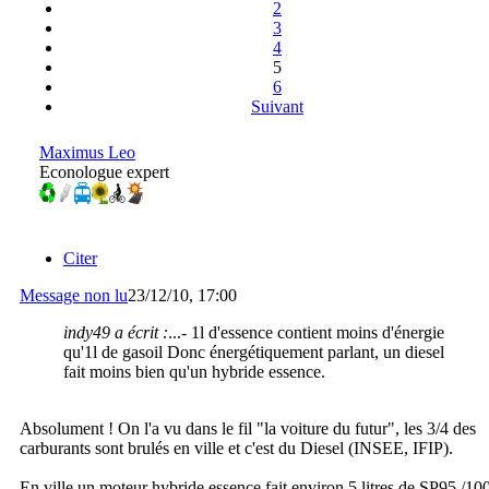
2
3
4
5
6
Suivant
Maximus Leo
Econologue expert
Citer
Message non lu
23/12/10, 17:00
indy49 a écrit :
...- 1l d'essence contient moins d'énergie
qu'1l de gasoil Donc énergétiquement parlant, un diesel
fait moins bien qu'un hybride essence.
Absolument ! On l'a vu dans le fil "la voiture du futur", les 3/4 des
carburants sont brulés en ville et c'est du Diesel (INSEE, IFIP).
En ville un moteur hybride essence fait environ 5 litres de SP95 /10