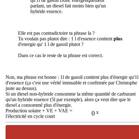
qu'1l de gasoil Donc énergétiquement
parlant, un diesel fait moins bien qu'un
hybride essence.
Elle est pas contradictoire ta phrase la ?
Tu voulais pas plutot dire : 1 l d'essence contient
plus
d'energie qu' 1 l de gasoil plutot ?
Dans ce cas le reste de ta phrase est correct.
Non, ma phrase est bonne : 1l de gasoil contient plus d'énergie qu'1l
d'essence (ça c'est une vérité immuable et confirmée par Christophe
juste au dessus).
Si un diesel non-hybride consomme la même quantité de carburant
qu'un hybride essence (5l par exemple), alors ça veut dire que le
diesel a consommé plus d'énergie.
Production solaire + VE + VAE =
0
x
l'électricité en cycle court