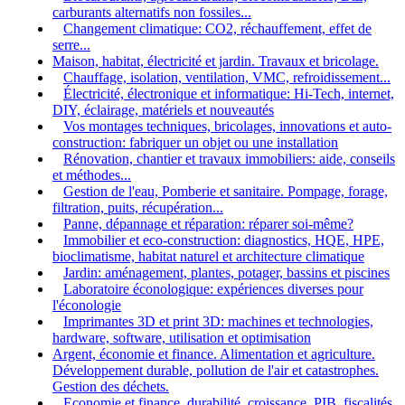
carburants alternatifs non fossiles...
Changement climatique: CO2, réchauffement, effet de
serre...
Maison, habitat, électricité et jardin. Travaux et bricolage.
Chauffage, isolation, ventilation, VMC, refroidissement...
Électricité, électronique et informatique: Hi-Tech, internet,
DIY, éclairage, matériels et nouveautés
Vos montages techniques, bricolages, innovations et auto-
construction: fabriquer un objet ou une installation
Rénovation, chantier et travaux immobiliers: aide, conseils
et méthodes...
Gestion de l'eau, Pomberie et sanitaire. Pompage, forage,
filtration, puits, récupération...
Panne, dépannage et réparation: réparer soi-même?
Immobilier et eco-construction: diagnostics, HQE, HPE,
bioclimatisme, habitat naturel et architecture climatique
Jardin: aménagement, plantes, potager, bassins et piscines
Laboratoire éconologique: expériences diverses pour
l'éconologie
Imprimantes 3D et print 3D: machines et technologies,
hardware, software, utilisation et optimisation
Argent, économie et finance. Alimentation et agriculture.
Développement durable, pollution de l'air et catastrophes.
Gestion des déchets.
Economie et finance, durabilité, croissance, PIB, fiscalités