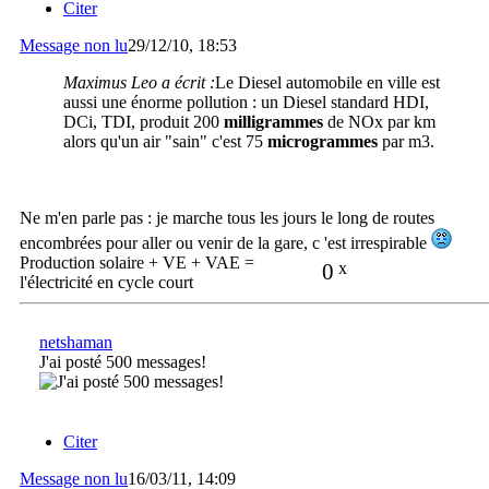
Citer
Message non lu
29/12/10, 18:53
Maximus Leo a écrit :
Le Diesel automobile en ville est
aussi une énorme pollution : un Diesel standard HDI,
DCi, TDI, produit 200
milligrammes
de NOx par km
alors qu'un air "sain" c'est 75
microgrammes
par m3.
Ne m'en parle pas : je marche tous les jours le long de routes
encombrées pour aller ou venir de la gare, c 'est irrespirable
Production solaire + VE + VAE =
0
x
l'électricité en cycle court
netshaman
J'ai posté 500 messages!
Citer
Message non lu
16/03/11, 14:09