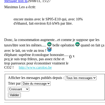
Message non lu
29/08/11, 15:27
Maximus Leo a écrit:
encore moins avec le SP95-E10 qui, avec 10%
d'éthanol, fait environ 8,6 kWh par litre.
Donc, la consommation augmente...et comme je suppose que les
taxes/litre sont les mêmes.....
belle opération
quand on fait ça
avec le lait, on vole au trou !
éléphant: suprême éconologue honoraire.....
0
x
pcq je suis trop frileux, pas assez riche et
trop paresseux pour économiser vraiment le
CO2 !
http://www.caroloo.be
Afficher les messages publiés depuis :
Trier par