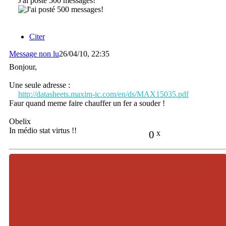
J'ai posté 500 messages!
Citer
Message non lu
26/04/10, 22:35
Bonjour,
Une seule adresse :
http://datasheets.maxim-ic.com/en/ds/MAX15035.pdf
Faur quand meme faire chauffer un fer a souder !
Obelix
In médio stat virtus !!
0
x