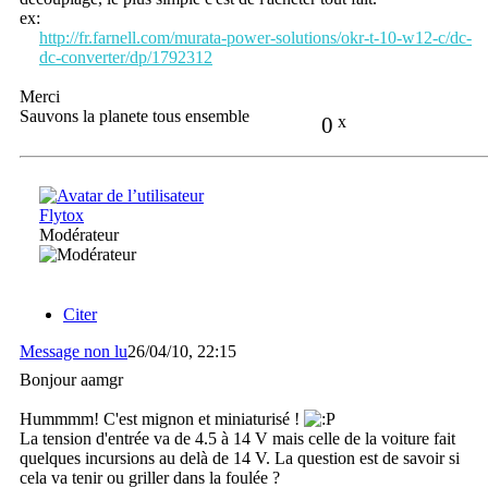
ex:
http://fr.farnell.com/murata-power-solutions/okr-t-10-w12-c/dc-
dc-converter/dp/1792312
Merci
Sauvons la planete tous ensemble
0
x
Flytox
Modérateur
Citer
Message non lu
26/04/10, 22:15
Bonjour aamgr
Hummmm! C'est mignon et miniaturisé !
La tension d'entrée va de 4.5 à 14 V mais celle de la voiture fait
quelques incursions au delà de 14 V. La question est de savoir si
cela va tenir ou griller dans la foulée ?