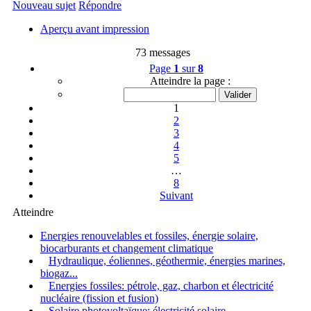
Nouveau sujet
Répondre
Aperçu avant impression
73 messages
Page
1
sur
8
Atteindre la page :
1
2
3
4
5
…
8
Suivant
Atteindre
Energies renouvelables et fossiles, énergie solaire,
biocarburants et changement climatique
Hydraulique, éoliennes, géothermie, énergies marines,
biogaz...
Energies fossiles: pétrole, gaz, charbon et électricité
nucléaire (fission et fusion)
Solaire photovoltaïque: électricité solaire