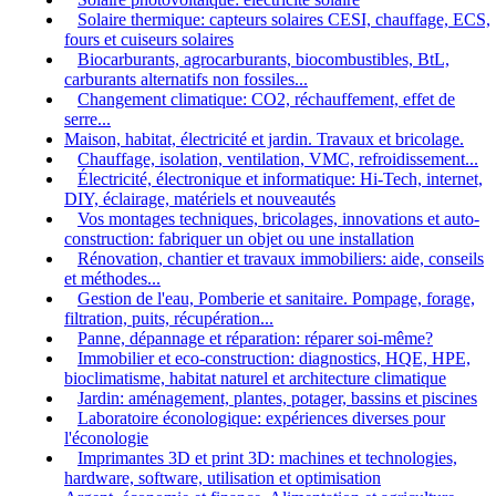
Solaire thermique: capteurs solaires CESI, chauffage, ECS,
fours et cuiseurs solaires
Biocarburants, agrocarburants, biocombustibles, BtL,
carburants alternatifs non fossiles...
Changement climatique: CO2, réchauffement, effet de
serre...
Maison, habitat, électricité et jardin. Travaux et bricolage.
Chauffage, isolation, ventilation, VMC, refroidissement...
Électricité, électronique et informatique: Hi-Tech, internet,
DIY, éclairage, matériels et nouveautés
Vos montages techniques, bricolages, innovations et auto-
construction: fabriquer un objet ou une installation
Rénovation, chantier et travaux immobiliers: aide, conseils
et méthodes...
Gestion de l'eau, Pomberie et sanitaire. Pompage, forage,
filtration, puits, récupération...
Panne, dépannage et réparation: réparer soi-même?
Immobilier et eco-construction: diagnostics, HQE, HPE,
bioclimatisme, habitat naturel et architecture climatique
Jardin: aménagement, plantes, potager, bassins et piscines
Laboratoire éconologique: expériences diverses pour
l'éconologie
Imprimantes 3D et print 3D: machines et technologies,
hardware, software, utilisation et optimisation