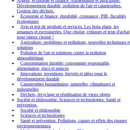
Argent, économie et finance. Alimentation et agriculture.
Développement durable, pollution de l'air et catastrophes.
Gestion des déchets.
Economie et finance, durabilité, croissance, PIB, fiscalités
écologiques
Avis et test de produits et services. Les bons plans, les
arnaques et escroqueries. Que choisir, critiques et tests d'achat
pour mieux choisir !
Agriculture: problèmes et pollutions, nouvelles techniques e
solutions
Pollution de l'air et solutions contre la pollution
atmosphérique
Consommation durable: consommer responsable,
alimentation, trucs et astuces
Innovations, inventions, brevets et idées pour le
développement durable
Catastrophes humanitaires, naturelles, climatiques et
industrielles
Déchets, recyclage et réutilisation de vieux objets
Société et philosophie. Sciences et technologies. Santé et
prévention.
Société et philosophie
Sciences et technologies
Santé et prévention. Pollutions, causes et effets des risques
environnementaux