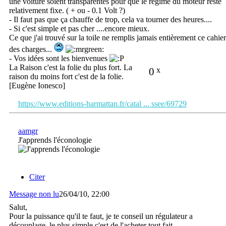
une voiture soient transparentes pour que le régime du moteur reste
relativement fixe. ( + ou - 0.1 Volt ?)
- Il faut pas que ça chauffe de trop, cela va tourner des heures....
- Si c'est simple et pas cher ....encore mieux.
Ce que j'ai trouvé sur la toile ne remplis jamais entièrement ce cahier
des charges...
- Vos idées sont les bienvenues
La Raison c'est la folie du plus fort. La
0
x
raison du moins fort c'est de la folie.
[Eugène Ionesco]
https://www.editions-harmattan.fr/catal ... ssee/69729
aamgr
J'apprends l'éconologie
Citer
Message non lu
26/04/10, 22:00
Salut,
Pour la puissance qu'il te faut, je te conseil un régulateur a
découplage, le plus simple c'est de l'acheter tout fait.