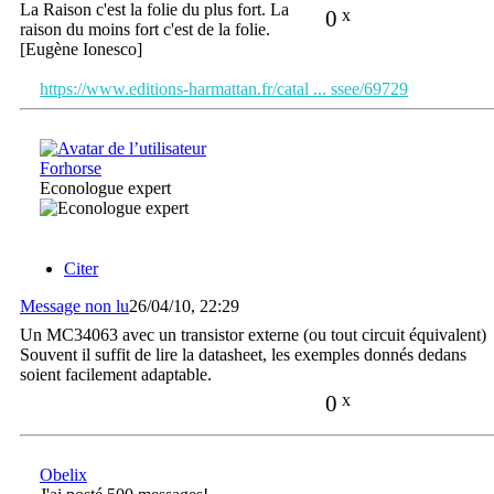
La Raison c'est la folie du plus fort. La
0
x
raison du moins fort c'est de la folie.
[Eugène Ionesco]
https://www.editions-harmattan.fr/catal ... ssee/69729
Forhorse
Econologue expert
Citer
Message non lu
26/04/10, 22:29
Un MC34063 avec un transistor externe (ou tout circuit équivalent)
Souvent il suffit de lire la datasheet, les exemples donnés dedans
soient facilement adaptable.
0
x
Obelix