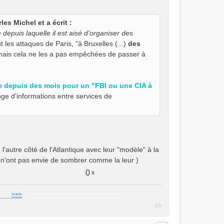
es Michel et a écrit :
depuis laquelle il est aisé d'organiser des
 les attaques de Paris, "à Bruxelles (...)
des
mais cela ne les a pas empêchées de passer à
e depuis des mois pour un "FBI ou une CIA à
nge d'informations entre services de
'autre côté de l'Atlantique avec leur "modèle" à la
et n'ont pas envie de sombrer comme la leur )
0
x
]
___
>>>
______________________________