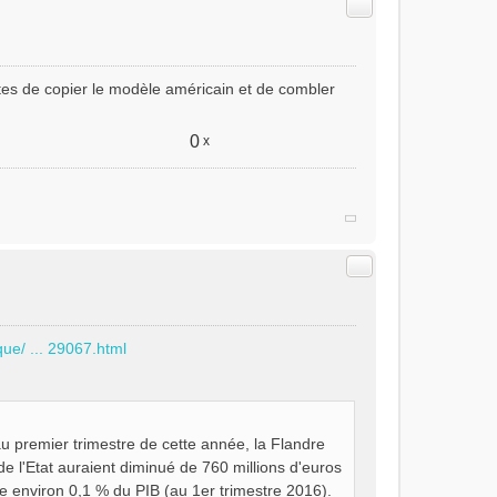
Citer
ntes de copier le modèle américain et de combler
0
x
Citer
que/ ... 29067.html
 au premier trimestre de cette année, la Flandre
 de l'Etat auraient diminué de 760 millions d'euros
e environ 0,1 % du PIB (au 1er trimestre 2016).