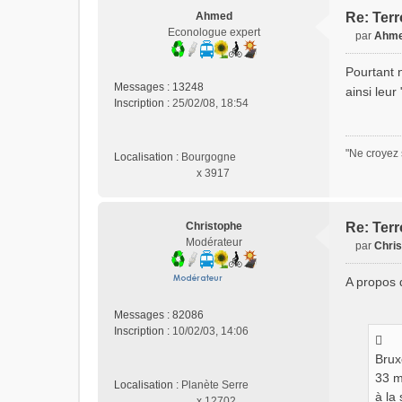
Ahmed
Re: Terr
Econologue expert
par
Ahm
M
e
Pourtant 
s
Messages :
13248
ainsi leur
s
Inscription :
25/02/08, 18:54
a
g
e
"Ne croyez 
Localisation :
Bourgogne
n
x 3917
o
n
l
u
Christophe
Re: Terr
Modérateur
par
Chri
M
e
A propos 
s
s
Messages :
82086
a
Inscription :
10/02/03, 14:06
g
e
Brux
n
33 m
Localisation :
Planète Serre
o
à la
x 12702