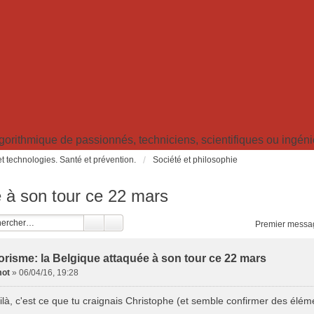
ithmique de passionnés, techniciens, scientifiques ou ingénieu
t technologies. Santé et prévention.
Société et philosophie
e à son tour ce 22 mars
Premier messa
orisme: la Belgique attaquée à son tour ce 22 mars
ot
»
06/04/16, 19:28
ilà, c'est ce que tu craignais Christophe (et semble confirmer des élém