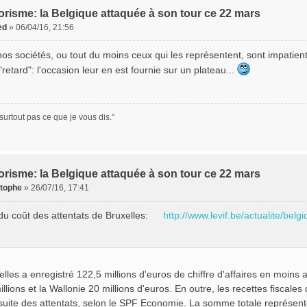
orisme: la Belgique attaquée à son tour ce 22 mars
ed
»
06/04/16, 21:56
nos sociétés, ou tout du moins ceux qui les représentent, sont impatie
 "retard": l'occasion leur en est fournie sur un plateau...
surtout pas ce que je vous dis."
orisme: la Belgique attaquée à son tour ce 22 mars
stophe
»
26/07/16, 17:41
du coût des attentats de Bruxelles:
http://www.levif.be/actualite/belgi
elles a enregistré 122,5 millions d'euros de chiffre d'affaires en moins
illions et la Wallonie 20 millions d'euros. En outre, les recettes fiscales
 suite des attentats, selon le SPF Economie. La somme totale représent