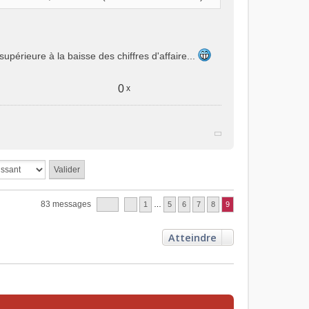
upérieure à la baisse des chiffres d'affaire...
0
x
83 messages
1
…
5
6
7
8
9
Atteindre