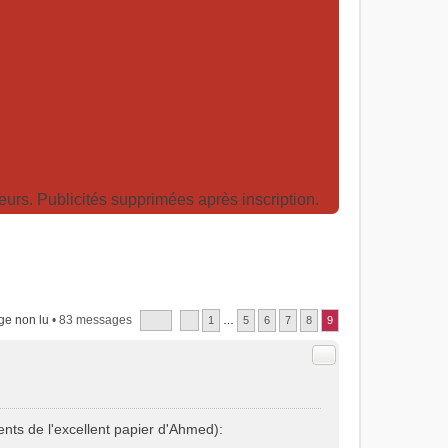
rs. Publicités supprimées après inscription.
ge non lu
• 83 messages
1
…
5
6
7
8
9
Citer
ents de l'excellent papier d'Ahmed):