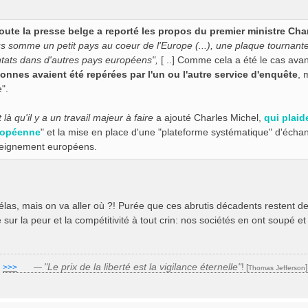
oute la presse belge a reporté les propos du premier ministre Charl
s somme un petit pays au coeur de l'Europe (...), une plaque tournante 
ntats dans d'autres pays européens",
[ ..] Comme cela a été le cas avant
onnes avaient été repérées par l'un ou l'autre service d'enquête
, 
e".
 là qu'il y a un travail majeur à faire
a ajouté Charles Michel,
qui plaid
ropéenne
" et la mise en place d'une "plateforme systématique" d'écha
eignement européens.
as, mais on va aller où ?! Purée que ces abrutis décadents restent de l
 sur la peur et la compétitivité à tout crin: nos sociétés en ont soupé 
"Le prix de la liberté est la vigilance éternelle"
!
>>>
___
—
[
Thomas Jefferson