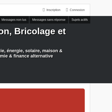
Inscription
Connexion
Messages non lus
Messages sans réponse
Sujets actifs
n, Bricolage et
e, énergie, solaire, maison &
mie & finance alternative