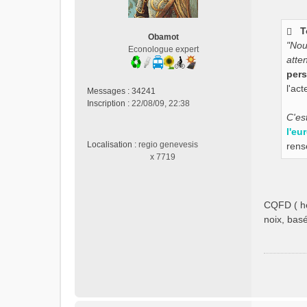
s
a
g
T
Obamot
e
"Nou
Econologue expert
n
atte
o
pers
n
l'act
Messages :
34241
l
Inscription :
22/08/09, 22:38
u
C'est
l'eu
Localisation :
regio genevesis
rens
x 7719
CQFD ( hél
noix, basé