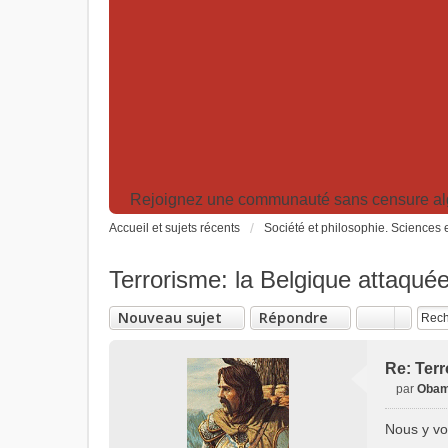
Rejoignez une communauté sans censure algor
Accueil et sujets récents
Société et philosophie. Sciences e
Terrorisme: la Belgique attaqué
Nouveau sujet
Répondre
Re: Terr
par
Obam
M
e
Nous y vo
s