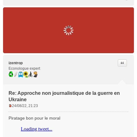
u
Citer
izentrop
Econologue expert
Re: Approche non journalistique de la guerre en
Ukraine
24/08/22, 21:23
M
e
Piratage bon pour le moral
s
s
a