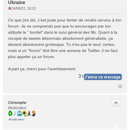
Ukraine
24/08/22, 19:22
M
e
Ce que j'en dis, c'est juste pour tenter de rendre service à ton
s
forum. Je ne comprends pas que tu encourages par ton
s
attitude le " bordel" dans le suivi général des fils. Quant à la
a
recopie de tweets désormais absolument généralisée, ça
g
e
devient absolument grotesque. Tu n'es pas le seul, certes,
n
mais si un "forum" doit être une annexe de Twitter, il ne faut
o
plus appeler ça un forum.
n
l
A part ça, merci pour l'avertissement.
u
3
x
Citer
Christophe
Modérateur