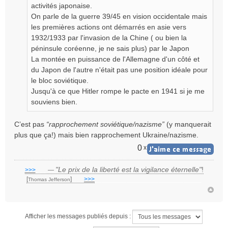
activités japonaise.
On parle de la guerre 39/45 en vision occidentale mais
les premières actions ont démarrés en asie vers
1932/1933 par l'invasion de la Chine ( ou bien la
péninsule coréenne, je ne sais plus) par le Japon
La montée en puissance de l'Allemagne d'un côté et
du Japon de l'autre n'était pas une position idéale pour
le bloc soviétique.
Jusqu'à ce que Hitler rompe le pacte en 1941 si je me
souviens bien.
C’est pas
“rapprochement soviétique/nazisme”
(y manquerait
plus que ça!) mais bien rapprochement Ukraine/nazisme.
0
x
"Le prix de la liberté est la vigilance éternelle"
!
>>>
___
—
[
]
___
>>>
______________________________
Thomas Jefferson
Afficher les messages publiés depuis :