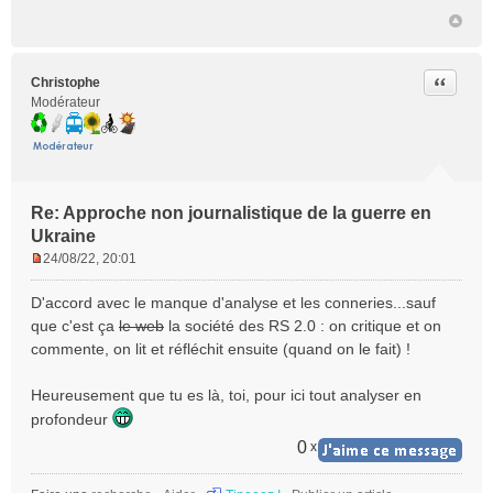
Citer
Christophe
Modérateur
Re: Approche non journalistique de la guerre en
Ukraine
24/08/22, 20:01
M
e
D'accord avec le manque d'analyse et les conneries...sauf
s
que c'est ça
le web
la société des RS 2.0 : on critique et on
s
commente, on lit et réfléchit ensuite (quand on le fait) !
a
g
e
Heureusement que tu es là, toi, pour ici tout analyser en
n
profondeur
o
0
x
n
l
u