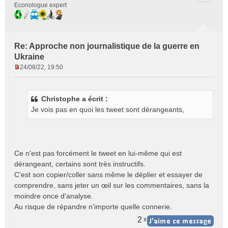
Econologue expert
Re: Approche non journalistique de la guerre en
Ukraine
24/08/22, 19:50
M
e
s
Christophe a écrit :
s
Je vois pas en quoi les tweet sont dérangeants,
a
g
e
n
o
Ce n'est pas forcément le tweet en lui-même qui est
n
dérangeant, certains sont très instructifs.
l
C'est son copier/coller sans même le déplier et essayer de
u
comprendre, sans jeter un œil sur les commentaires, sans la
moindre once d'analyse.
Au risque de répandre n'importe quelle connerie.
2
x