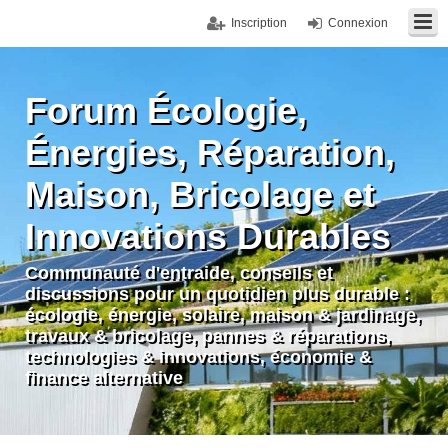
Inscription
Connexion
Forum Écologie,
Énergies, Réparation,
Maison, Bricolage et
Innovations Durables
Communauté d'entraide, conseils et
discussions pour un quotidien plus durable :
écologie, énergie, solaire, maison & jardinage,
travaux & bricolage, pannes & réparations,
technologies & innovations, économie &
finance alternative