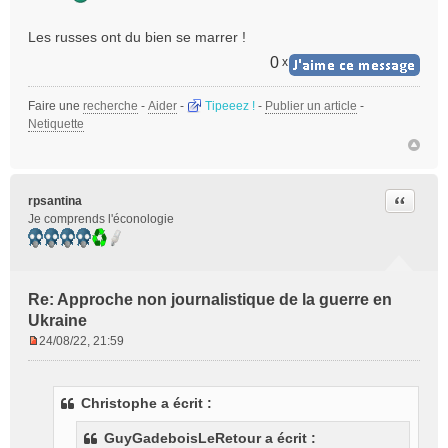
s
a
Les russes ont du bien se marrer !
g
e
0
x
n
o
Faire une
recherche
-
Aider
-
Tipeeez !
-
Publier un article
-
n
Netiquette
l
u
Citer
rpsantina
Je comprends l'éconologie
Re: Approche non journalistique de la guerre en
Ukraine
24/08/22, 21:59
M
e
s
Christophe a écrit :
s
a
GuyGadeboisLeRetour a écrit :
g