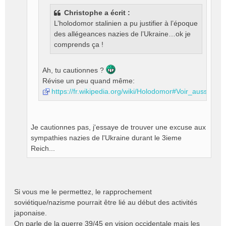
e
Christophe a écrit :
n
L’holodomor stalinien a pu justifier à l’époque
o
des allégeances nazies de l’Ukraine…ok je
n
l
comprends ça !
u
Ah, tu cautionnes ?
Révise un peu quand même:
https://fr.wikipedia.org/wiki/Holodomor#Voir_aussi
Je cautionnes pas, j'essaye de trouver une excuse aux
sympathies nazies de l'Ukraine durant le 3ieme
Reich...
Si vous me le permettez, le rapprochement
soviétique/nazisme pourrait être lié au début des activités
japonaise.
On parle de la guerre 39/45 en vision occidentale mais les