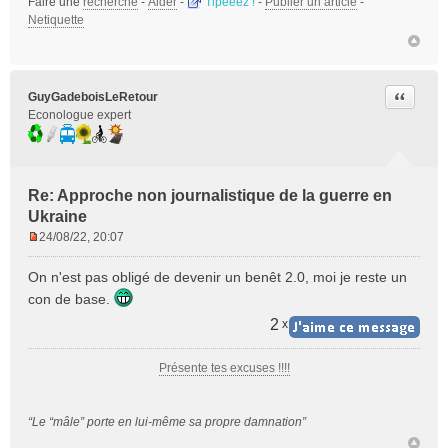
Faire une
recherche
-
Aider
-
Tipeeez !
-
Publier un article
-
Netiquette
Citer
GuyGadeboisLeRetour
Econologue expert
Re: Approche non journalistique de la guerre en
Ukraine
24/08/22, 20:07
M
e
On n'est pas obligé de devenir un benêt 2.0, moi je reste un
s
con de base.
s
a
2
x
g
e
Présente tes excuses !!!!
n
o
n
“Le “mâle” porte en lui-même sa propre damnation”
l