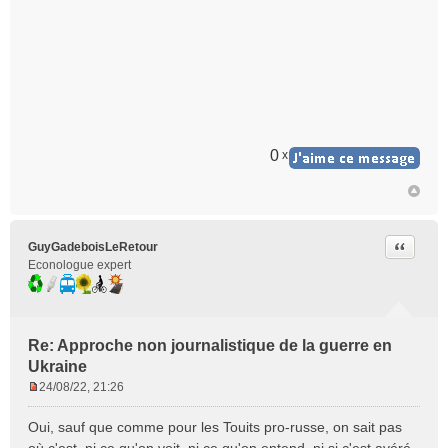
g
e
n
o
n
l
u
0
x
Citer
GuyGadeboisLeRetour
Econologue expert
Re: Approche non journalistique de la guerre en
Ukraine
24/08/22, 21:26
M
e
Oui, sauf que comme pour les Touits pro-russe, on sait pas
s