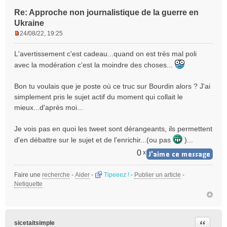
Re: Approche non journalistique de la guerre en
Ukraine
24/08/22, 19:25
M
e
L'avertissement c'est cadeau...quand on est très mal poli
s
avec la modération c'est la moindre des choses...
s
a
Bon tu voulais que je poste où ce truc sur Bourdin alors ? J'ai
g
e
simplement pris le sujet actif du moment qui collait le
n
mieux...d'après moi...
o
n
Je vois pas en quoi les tweet sont dérangeants, ils permettent
l
d'en débattre sur le sujet et de l'enrichir...(ou pas
)...
u
0
x
Faire une
recherche
-
Aider
-
Tipeeez !
-
Publier un article
-
Netiquette
Citer
sicetaitsimple