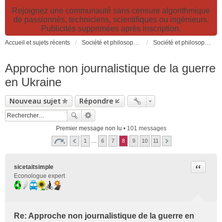
Rejoignez une communauté sans censure algorithmique
de passionnés, techniciens, scientifiques ou ingénieurs.
Publicités supprimées après inscription.
Accueil et sujets récents
Société et philosophie. Sciences et technologies. Santé et prévention.
Société et philosophie
Approche non journalistique de la guerre
en Ukraine
Nouveau sujet
Répondre
Premier message non lu
• 101 messages
1
…
6
7
8
9
10
11
Citer
sicetaitsimple
Econologue expert
Re: Approche non journalistique de la guerre en