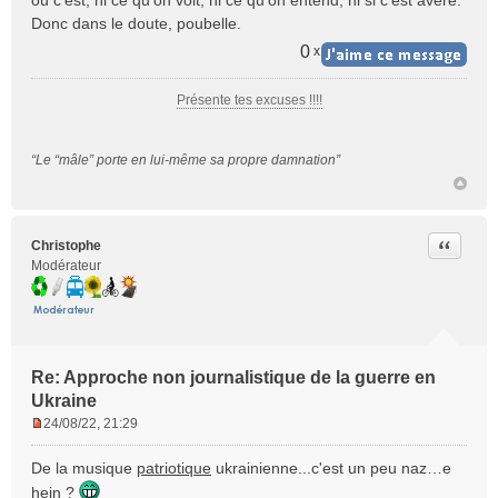
où c'est, ni ce qu'on voit, ni ce qu'on entend, ni si c'est avéré.
s
Donc dans le doute, poubelle.
a
g
0
x
e
n
Présente tes excuses !!!!
o
n
l
“Le “mâle” porte en lui-même sa propre damnation”
u
Citer
Christophe
Modérateur
Re: Approche non journalistique de la guerre en
Ukraine
24/08/22, 21:29
M
e
De la musique
patriotique
ukrainienne...c'est un peu naz…e
s
hein ?