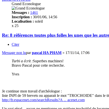
Grand Econologue
Messages :
1461
Inscription :
30/01/06, 14:56
Localisation :
soleil
x 25
Re: 8 références toutes plus folles les unes que les autr
Citer
Message non lu
par
pascal HA PHAM
»
17/11/14, 17:06
Turbi a écrit :
Superbes machines!
Bravo Pascal pour cette recherche.
Yves
Je continue mon travail d'archéologue :
liste INPI de 59 brevets ou apparait le mot "TROCHOIDE" dans le titr
http://fr.espacenet.com/searchResults?A ... acenet.com
Un vrai régal....aucun ne mentionne un guidage trochoïdal de losange