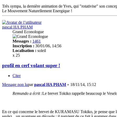
Très sympa, la dernière animation de Yves, qui "rotativise" son concep
Le Mouvement Naturellement Energique !
pascal HA PHAM
Grand Econologue
Messages :
1461
Inscription :
30/01/06, 14:56
Localisation :
soleil
x 25
profil en cerf volant super !
Citer
Message non lu
par
pascal HA PHAM
»
18/11/14, 15:12
Remundo a écrit :
Le brevet Tokiko rappelle beaucoup le Veselovs
En ce qui concerne le brevet de KURAMASU Tokiko, je pense que la rev
seule)....un avantage en découle : il parvient de ce fait à gommer dan