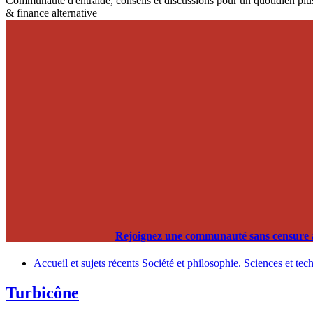
Communauté d'entraide, conseils et discussions pour un quotidien plus
& finance alternative
Rejoignez une communauté sans censure alg
Accueil et sujets récents
Société et philosophie. Sciences et tec
Turbicône