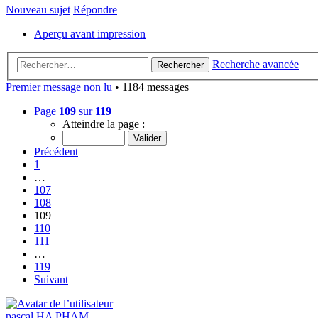
Nouveau sujet
Répondre
Aperçu avant impression
Recherche avancée
Rechercher
Premier message non lu
• 1184 messages
Page
109
sur
119
Atteindre la page :
Précédent
1
…
107
108
109
110
111
…
119
Suivant
pascal HA PHAM