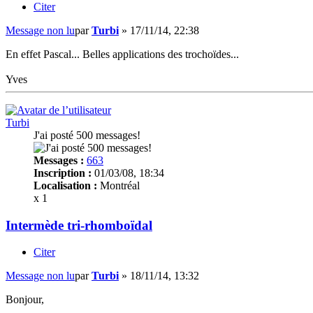
Citer
Message non lu
par
Turbi
»
17/11/14, 22:38
En effet Pascal... Belles applications des trochoïdes...
Yves
Turbi
J'ai posté 500 messages!
Messages :
663
Inscription :
01/03/08, 18:34
Localisation :
Montréal
x 1
Intermède tri-rhomboïdal
Citer
Message non lu
par
Turbi
»
18/11/14, 13:32
Bonjour,