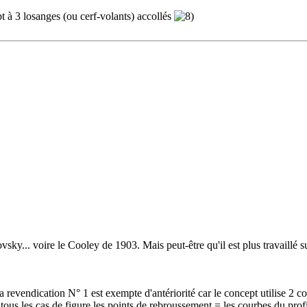
t à 3 losanges (ou cerf-volants) accollés
ky... voire le Cooley de 1903. Mais peut-être qu'il est plus travaillé s
endication N° 1 est exempte d'antériorité car le concept utilise 2 cou
s tous les cas de figure les points de rebroussement = les courbes du pro