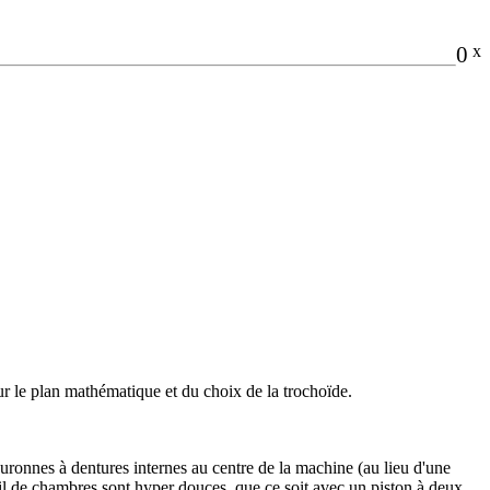
0
x
ur le plan mathématique et du choix de la trochoïde.
ronnes à dentures internes au centre de la machine (au lieu d'une
fil de chambres sont hyper douces, que ce soit avec un piston à deux,