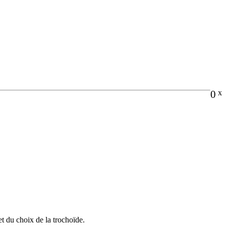
0
x
et du choix de la trochoïde.