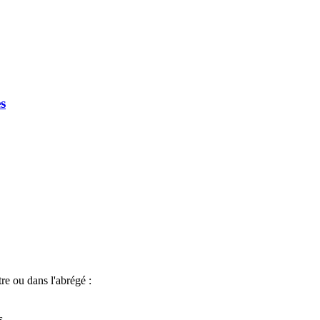
es
e ou dans l'abrégé :
s,