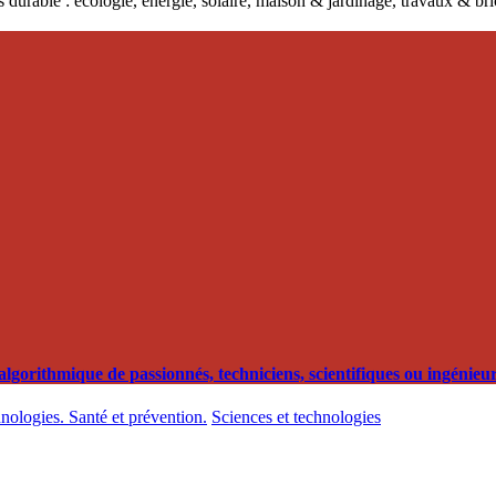
 durable : écologie, énergie, solaire, maison & jardinage, travaux & b
orithmique de passionnés, techniciens, scientifiques ou ingénieurs
hnologies. Santé et prévention.
Sciences et technologies