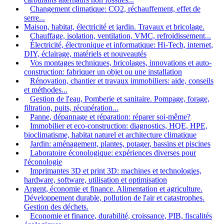
Changement climatique: CO2, réchauffement, effet de
serre...
Maison, habitat, électricité et jardin. Travaux et bricolage.
Chauffage, isolation, ventilation, VMC, refroidissement...
Électricité, électronique et informatique: Hi-Tech, internet,
DIY, éclairage, matériels et nouveautés
Vos montages techniques, bricolages, innovations et auto-
construction: fabriquer un objet ou une installation
Rénovation, chantier et travaux immobiliers: aide, conseils
et méthodes...
Gestion de l'eau, Pomberie et sanitaire. Pompage, forage,
filtration, puits, récupération...
Panne, dépannage et réparation: réparer soi-même?
Immobilier et eco-construction: diagnostics, HQE, HPE,
bioclimatisme, habitat naturel et architecture climatique
Jardin: aménagement, plantes, potager, bassins et piscines
Laboratoire éconologique: expériences diverses pour
l'éconologie
Imprimantes 3D et print 3D: machines et technologies,
hardware, software, utilisation et optimisation
Argent, économie et finance. Alimentation et agriculture.
Développement durable, pollution de l'air et catastrophes.
Gestion des déchets.
Economie et finance, durabilité, croissance, PIB, fiscalités