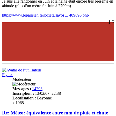
Je suis allé randonner en Juin et la neige était encore très présente en
altitude (plus d'un mètre fin Juin à 2700m)
https://www.leparisien.fr/societe/savoi ... 489896.php
1
x
Flytox
Modérateur
Messages :
14293
Inscription :
13/02/07, 22:38
Localisation :
Bayonne
x 1068
Re: Météo: équivalence entre mm de pluie et chute