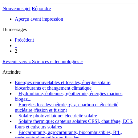
Nouveau sujet
Répondre
Aperçu avant impression
16 messages
Précédent
1
2
Revenir vers « Sciences et technologies »
Atteindre
Energies renouvelables et fossiles, énergie solaire,
biocarburants et changement climatique
Hydraulique, éoliennes, géothermie, énergies marines,
biogaz...
Energies fossiles: pétrole, gaz, charbon et électricité
nucléaire (fission et fusion)
Solaire photovoltaïque: électricité solaire
Solaire thermique: capteurs solaires CESI, chauffage, ECS,
fours et cuiseurs solaires
Biocarburants, agrocarburants, biocombustibles, BtL,
carburants alternatifs non fossiles...