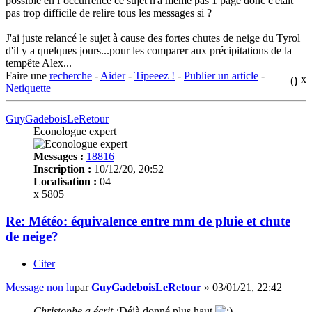
possible en l’occurrence ce sujet n'a même pas 1 page donc c'était
pas trop difficile de relire tous les messages si ?
J'ai juste relancé le sujet à cause des fortes chutes de neige du Tyrol
d'il y a quelques jours...pour les comparer aux précipitations de la
tempête Alex...
Faire une
recherche
-
Aider
-
Tipeeez !
-
Publier un article
-
0
x
Netiquette
GuyGadeboisLeRetour
Econologue expert
Messages :
18816
Inscription :
10/12/20, 20:52
Localisation :
04
x 5805
Re: Météo: équivalence entre mm de pluie et chute
de neige?
Citer
Message non lu
par
GuyGadeboisLeRetour
»
03/01/21, 22:42
Christophe a écrit :
Déjà donné plus haut