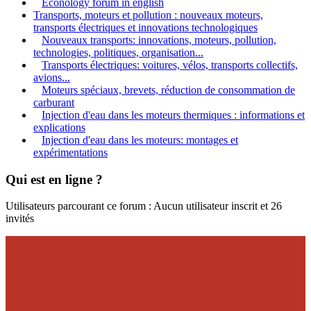
Econology forum in english
Transports, moteurs et pollution : nouveaux moteurs,
transports électriques et innovations technologiques
Nouveaux transports: innovations, moteurs, pollution,
technologies, politiques, organisation...
Transports électriques: voitures, vélos, transports collectifs,
avions...
Moteurs spéciaux, brevets, réduction de consommation de
carburant
Injection d'eau dans les moteurs thermiques : informations et
explications
Injection d'eau dans les moteurs: montages et
expérimentations
Qui est en ligne ?
Utilisateurs parcourant ce forum : Aucun utilisateur inscrit et 26
invités