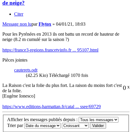
de neige?
Citer
Message non lu
par
Flytox
»
04/01/21, 18:03
Pour les Pyrénées en 2013 ils ont battu un record de hauteur de
neige (8.2 m cumulé sur la saison ?)
https://france3-regions.francetvinfo.fr ... 95107.html
Pièces jointes
cauterets.odt
(42.25 Kio) Téléchargé 1070 fois
La Raison c'est la folie du plus fort. La raison du moins fort c'est
0
x
de la folie.
[Eugène Ionesco]
https://www.editions-harmattan.fr/catal ... ssee/69729
Afficher les messages publiés depuis :
Trier par