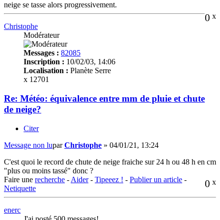
neige se tasse alors progressivement.
0
x
Christophe
Modérateur
Messages :
82085
Inscription :
10/02/03, 14:06
Localisation :
Planète Serre
x 12701
Re: Météo: équivalence entre mm de pluie et chute
de neige?
Citer
Message non lu
par
Christophe
»
04/01/21, 13:24
C'est quoi le record de chute de neige fraiche sur 24 h ou 48 h en cm
"plus ou moins tassé" donc ?
Faire une
recherche
-
Aider
-
Tipeeez !
-
Publier un article
-
0
x
Netiquette
enerc
J'ai posté 500 messages!