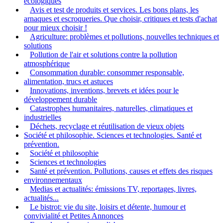
écologiques
Avis et test de produits et services. Les bons plans, les
arnaques et escroqueries. Que choisir, critiques et tests d'achat
pour mieux choisir !
Agriculture: problèmes et pollutions, nouvelles techniques et
solutions
Pollution de l'air et solutions contre la pollution
atmosphérique
Consommation durable: consommer responsable,
alimentation, trucs et astuces
Innovations, inventions, brevets et idées pour le
développement durable
Catastrophes humanitaires, naturelles, climatiques et
industrielles
Déchets, recyclage et réutilisation de vieux objets
Société et philosophie. Sciences et technologies. Santé et
prévention.
Société et philosophie
Sciences et technologies
Santé et prévention. Pollutions, causes et effets des risques
environnementaux
Medias et actualités: émissions TV, reportages, livres,
actualités...
Le bistrot: vie du site, loisirs et détente, humour et
convivialité et Petites Annonces