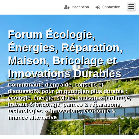
Inscription
Connexion
Forum Écologie,
Énergies, Réparation,
Maison, Bricolage et
Innovations Durables
Communauté d'entraide, conseils et
discussions pour un quotidien plus durable :
écologie, énergie, solaire, maison & jardinage,
travaux & bricolage, pannes & réparations,
technologies & innovations, économie &
finance alternative