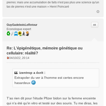
pierres: mais une accumulation de faits n'est pas plus une science qu'un
tas de pierres n'est une maison » Henri Poincaré
Citer
GuyGadeboisLeRetour
Econologue expert
Re: L'épigénétique, mémoire génétique ou
cellulaire: réalité?
04/10/22, 20:14
M
e
s
izentrop a écrit :
s
Extrapoler du ver à l'homme est certes encore
a
g
hasardeux
e
n
o
T'as rien dit pour l'étude Pfizer bidon sur la femme enceinte
n
qui n'a été qu'in vitro et testé sur des souris. Tu me diras, les
l