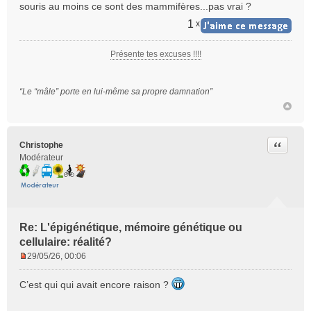
souris au moins ce sont des mammifères...pas vrai ?
u
1
x
Présente tes excuses !!!!
“Le “mâle” porte en lui-même sa propre damnation”
Citer
Christophe
Modérateur
Re: L'épigénétique, mémoire génétique ou
cellulaire: réalité?
29/05/26, 00:06
M
e
C’est qui qui avait encore raison ?
s
s