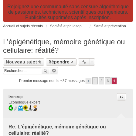
Rejoignez une communauté sans censure algorithmique
de passionnés, techniciens, scientifiques ou ingénieurs.
Publicités supprimées après inscription.
Accueil et sujets récents
Société et philosophie. Sciences et technologies. Santé et prévention.
Santé et prévention. Pollutions, causes et effets des risques environnementaux
L'épigénétique, mémoire génétique ou
cellulaire: réalité?
Nouveau sujet
Répondre
Premier message non lu
• 37 messages
1
2
3
4
Citer
izentrop
Econologue expert
Re: L'épigénétique, mémoire génétique ou
cellulaire: réalité?