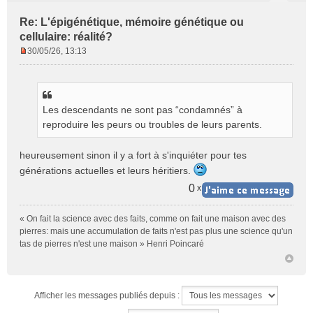
Re: L'épigénétique, mémoire génétique ou
cellulaire: réalité?
30/05/26, 13:13
M
e
s
s
Les descendants ne sont pas “condamnés” à
a
g
reproduire les peurs ou troubles de leurs parents.
e
n
heureusement sinon il y a fort à s'inquiéter pour tes
o
générations actuelles et leurs héritiers.
n
l
0
x
u
« On fait la science avec des faits, comme on fait une maison avec des
pierres: mais une accumulation de faits n'est pas plus une science qu'un
tas de pierres n'est une maison » Henri Poincaré
Afficher les messages publiés depuis :