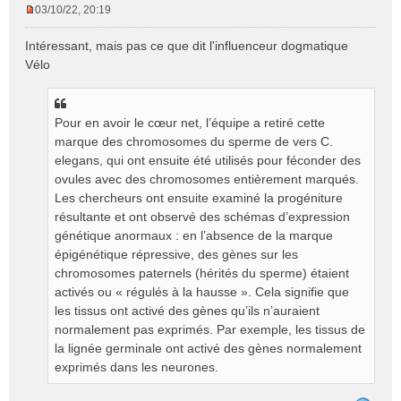
03/10/22, 20:19
M
e
Intéressant, mais pas ce que dit l'influenceur dogmatique
s
Vélo
s
a
g
e
Pour en avoir le cœur net, l’équipe a retiré cette
n
marque des chromosomes du sperme de vers C.
o
elegans, qui ont ensuite été utilisés pour féconder des
n
ovules avec des chromosomes entièrement marqués.
l
Les chercheurs ont ensuite examiné la progéniture
u
résultante et ont observé des schémas d’expression
génétique anormaux : en l’absence de la marque
épigénétique répressive, des gènes sur les
chromosomes paternels (hérités du sperme) étaient
activés ou « régulés à la hausse ». Cela signifie que
les tissus ont activé des gènes qu’ils n’auraient
normalement pas exprimés. Par exemple, les tissus de
la lignée germinale ont activé des gènes normalement
exprimés dans les neurones.