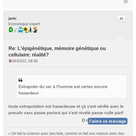
n
l
u
Citer
janic
Econologue expert
Re: L'épigénétique, mémoire génétique ou
cellulaire: réalité?
04/10/22, 09:28
M
e
s
s
Extrapoler du ver à l'homme est certes encore
a
g
hasardeux
e
n
toute extrapolation est hasardeuse et çà s'est vérifié avec le
o
pseudo vaxx passe partout qui s'est révélé passe nulle part!
n
l
0
x
u
« On fait la science avec des faits, comme on fait une maison avec des