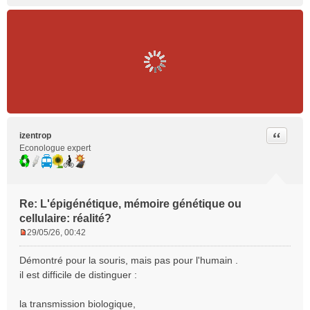
Citer
izentrop
Econologue expert
Re: L'épigénétique, mémoire génétique ou
cellulaire: réalité?
29/05/26, 00:42
M
e
Démontré pour la souris, mais pas pour l'humain .
s
il est difficile de distinguer :
s
a
la transmission biologique,
g