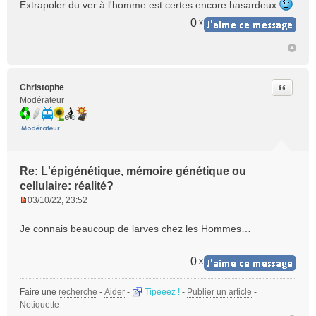
Extrapoler du ver à l'homme est certes encore hasardeux
0
x
Citer
Christophe
Modérateur
Re: L'épigénétique, mémoire génétique ou
cellulaire: réalité?
03/10/22, 23:52
M
e
Je connais beaucoup de larves chez les Hommes…
s
s
a
0
x
g
e
Faire une
recherche
-
Aider
-
Tipeeez !
-
Publier un article
-
n
Netiquette
o