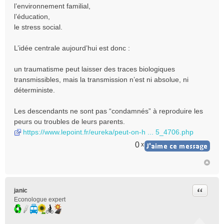
e
l’environnement familial,
n
l’éducation,
o
le stress social.
n
l
L’idée centrale aujourd’hui est donc :
u
un traumatisme peut laisser des traces biologiques
transmissibles, mais la transmission n’est ni absolue, ni
déterministe.
Les descendants ne sont pas “condamnés” à reproduire les
peurs ou troubles de leurs parents.
https://www.lepoint.fr/eureka/peut-on-h ... 5_4706.php
0
x
Citer
janic
Econologue expert