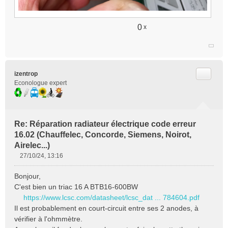
0
x
Citer
izentrop
Econologue expert
Re: Réparation radiateur électrique code erreur
16.02 (Chauffelec, Concorde, Siemens, Noirot,
Airelec...)
27/10/24, 13:16
M
e
Bonjour,
s
C'est bien un triac 16 A BTB16-600BW
s
https://www.lcsc.com/datasheet/lcsc_dat ... 784604.pdf
a
Il est probablement en court-circuit entre ses 2 anodes, à
g
e
vérifier à l'ohmmètre.
n