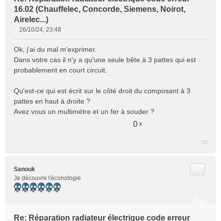
16.02 (Chauffelec, Concorde, Siemens, Noirot,
Airelec...)
26/10/24, 23:48
M
e
Ok, j'ai du mal m'exprimer.
s
Dans votre cas il n'y a qu'une seule bête à 3 pattes qui est
s
probablement en court circuit.
a
g
e
Qu'est-ce qui est écrit sur le côté droit du composant à 3
n
pattes en haut à droite ?
o
Avez vous un multimètre et un fer à souder ?
n
0
x
l
u
Citer
Sanouk
Je découvre l'éconologie
Re: Réparation radiateur électrique code erreur