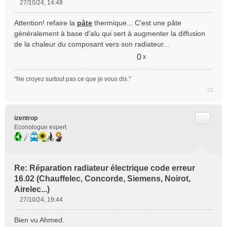
27/10/24, 14:48
M
e
Attention! refaire la
pâte
thermique... C'est une pâte
s
généralement à base d'alu qui sert à augmenter la diffusion
s
de la chaleur du composant vers son radiateur...
a
g
0
x
e
n
"Ne croyez surtout pas ce que je vous dis."
o
n
l
u
Citer
izentrop
Econologue expert
Re: Réparation radiateur électrique code erreur
16.02 (Chauffelec, Concorde, Siemens, Noirot,
Airelec...)
27/10/24, 19:44
M
e
Bien vu Ahmed.
s