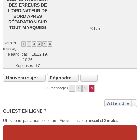
DES ERREURS DE
L'ORDINATEUR DE
BORD APRÈS
RÉPARATION SUR
TOUT MARQUES!
70175
Dernier
1
2
3
4
5
6
messag
e par
gildas
«
18/12/19,
10:26
Réponses :
57
Nouveau sujet
Répondre
25 messages
1
2
3
Atteindre
QUI EST EN LIGNE ?
Utilisateurs parcourant ce forum : Aucun utilisateur inscrit et 3 invités