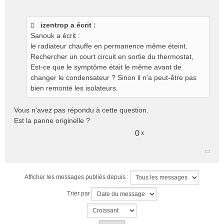
s
a
g
izentrop a écrit :
e
Sanouk a écrit :
n
le radiateur chauffe en permanence même éteint.
o
Rechercher un court circuit en sortie du thermostat,
n
Est-ce que le symptôme était le même avant de
l
changer le condensateur ? Sinon il n'a peut-être pas
u
bien remonté les isolateurs.
Vous n'avez pas répondu à cette question.
Est la panne originelle ?
0
x
Afficher les messages publiés depuis :
Trier par