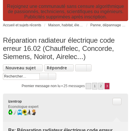
Rejoignez une communauté sans censure algorithmique
de passionnés, techniciens, scientifiques ou ingénieurs.
Publicités supprimées après inscription.
Accueil et sujets récents
Maison, habitat, électricité et jardin. Travaux et bricolage.
Panne, dépannage et réparation: réparer soi-même?
Réparation radiateur électrique code
erreur 16.02 (Chauffelec, Concorde,
Siemens, Noirot, Airelec...)
Nouveau sujet
Répondre
Premier message non lu
• 25 messages
1
2
3
Citer
izentrop
Econologue expert
Re: Réparation radiateur électrique code erreur