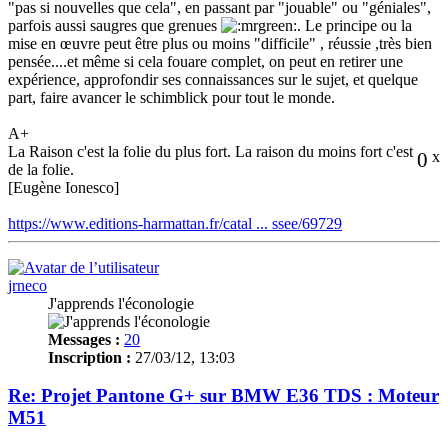
"pas si nouvelles que cela", en passant par "jouable" ou "géniales",
parfois aussi saugres que grenues
. Le principe ou la
mise en œuvre peut être plus ou moins "difficile" , réussie ,très bien
pensée....et même si cela fouare complet, on peut en retirer une
expérience, approfondir ses connaissances sur le sujet, et quelque
part, faire avancer le schimblick pour tout le monde.
A+
La Raison c'est la folie du plus fort. La raison du moins fort c'est
0
x
de la folie.
[Eugène Ionesco]
https://www.editions-harmattan.fr/catal ... ssee/69729
jrneco
J'apprends l'éconologie
Messages :
20
Inscription :
27/03/12, 13:03
Re: Projet Pantone G+ sur BMW E36 TDS : Moteur
M51