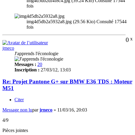
img4d5db2df4f8c4.jpg (39.24 Kio) Consulté 17544
fois
img4d5db2a5932a8.jpg (29.56 Kio) Consulté 17544
fois
0
x
jrneco
J'apprends l'éconologie
Messages :
20
Inscription :
27/03/12, 13:03
Re: Projet Pantone G+ sur BMW E36 TDS : Moteur
M51
Citer
Message non lu
par
jrneco
»
11/03/16, 20:03
4/9
Pièces jointes