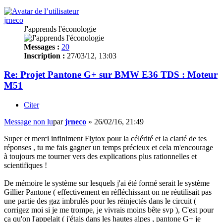
jrneco
J'apprends l'éconologie
Messages :
20
Inscription :
27/03/12, 13:03
Re: Projet Pantone G+ sur BMW E36 TDS : Moteur
M51
Citer
Message non lu
par
jrneco
»
26/02/16, 21:49
Super et merci infiniment Flytox pour la célérité et la clarté de tes
réponses , tu me fais gagner un temps précieux et cela m'encourage
à toujours me tourner vers des explications plus rationnelles et
scientifiques !
De mémoire le système sur lesquels j'ai été formé serait le système
Gillier Pantone ( effectivement en réfléchissant on ne réutilisait pas
une partie des gaz imbrulés pour les réinjectés dans le circuit (
corrigez moi si je me trompe, je vivrais moins bête svp ), C'est pour
ça qu'on l'appelait ( j'étais dans les hautes alpes , pantone G+ je