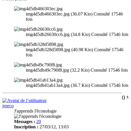
img4d5db466303ec.jpg (36.07 Kio) Consulté 17546
fois
img4d5db26630cc6.jpg (34.8 Kio) Consulté 17546 fois
img4d5db328d5898.jpg (40.98 Kio) Consulté 17546
fois
img4d5db49c790f8.jpg (32.2 Kio) Consulté 17546 fois
img4d5db41ab13a4.jpg (36.7 Kio) Consulté 17546 fois
0
x
jrneco
J'apprends l'éconologie
Messages :
20
Inscription :
27/03/12, 13:03