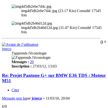
img4d5db2ebe7d4c.jpg (23.17 Kio) Consulté 17545
fois
img4d5db2b46d12d.jpg (31.47 Kio) Consulté 17545
fois
0
x
jrneco
J'apprends l'éconologie
Messages :
20
Inscription :
27/03/12, 13:03
Re: Projet Pantone G+ sur BMW E36 TDS : Moteur
M51
Citer
Message non lu
par
jrneco
»
11/03/16, 20:04
6/9