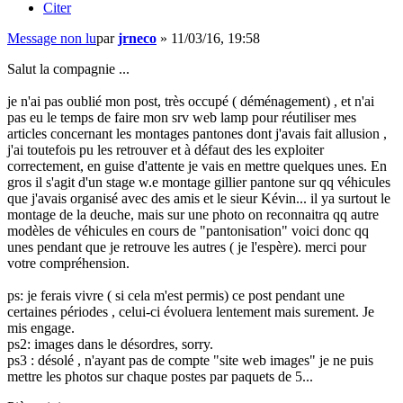
Citer
Message non lu
par
jrneco
»
11/03/16, 19:58
Salut la compagnie ...
je n'ai pas oublié mon post, très occupé ( déménagement) , et n'ai
pas eu le temps de faire mon srv web lamp pour réutiliser mes
articles concernant les montages pantones dont j'avais fait allusion ,
j'ai toutefois pu les retrouver et à défaut des les exploiter
correctement, en guise d'attente je vais en mettre quelques unes. En
gros il s'agit d'un stage w.e montage gillier pantone sur qq véhicules
que j'avais organisé avec des amis et le sieur Kévin... il ya surtout le
montage de la deuche, mais sur une photo on reconnaitra qq autre
modèles de véhicules en cours de "pantonisation" voici donc qq
unes pendant que je retrouve les autres ( je l'espère). merci pour
votre compréhension.
ps: je ferais vivre ( si cela m'est permis) ce post pendant une
certaines périodes , celui-ci évoluera lentement mais surement. Je
mis engage.
ps2: images dans le désordres, sorry.
ps3 : désolé , n'ayant pas de compte "site web images" je ne puis
mettre les photos sur chaque postes par paquets de 5...