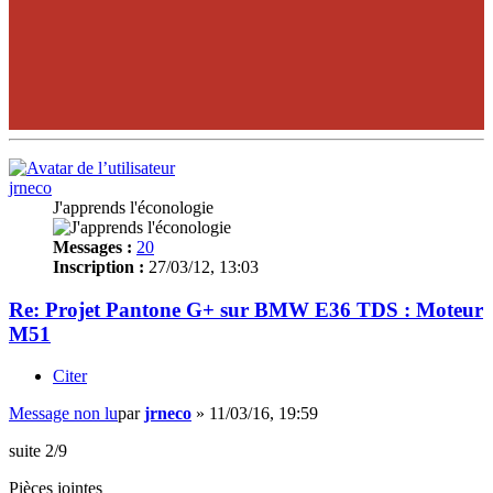
jrneco
J'apprends l'éconologie
Messages :
20
Inscription :
27/03/12, 13:03
Re: Projet Pantone G+ sur BMW E36 TDS : Moteur
M51
Citer
Message non lu
par
jrneco
»
11/03/16, 19:59
suite 2/9
Pièces jointes