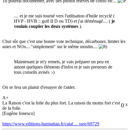
Tu pourrai documenter, avec des photos relevés de conso etc...
.... et je me suis tourné vers l'utilisation d'huile recyclé (
HVP - HVB :: golf II D ou TD) et j'ai déménagé.... (
je
voulais coupler les deux systèmes
).
Chui sûr que c'est une bonne voie technique, décarboner, limiter les
suies et NOx...."simplement" sur le même moulin....
Maintenant je m'y remets, je vais préparer un peu en
amont quelques éléments d'infos et je suis preneurs de
tous conseils avisés :-)
On se fera un plaisir d'essayer de t'aider.
A+
La Raison c'est la folie du plus fort. La raison du moins fort c'est
0
x
de la folie.
[Eugène Ionesco]
https://www.editions-harmattan.fr/catal ... ssee/69729