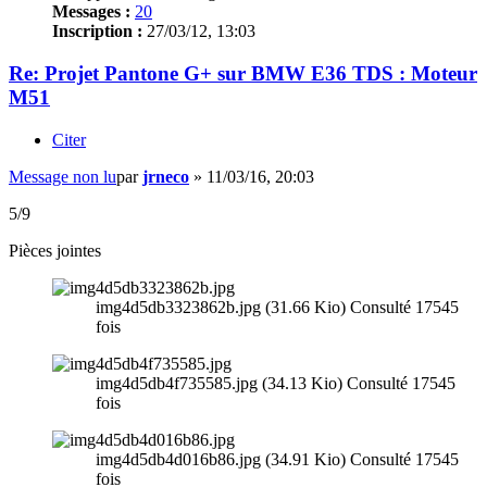
Messages :
20
Inscription :
27/03/12, 13:03
Re: Projet Pantone G+ sur BMW E36 TDS : Moteur
M51
Citer
Message non lu
par
jrneco
»
11/03/16, 20:03
5/9
Pièces jointes
img4d5db3323862b.jpg (31.66 Kio) Consulté 17545
fois
img4d5db4f735585.jpg (34.13 Kio) Consulté 17545
fois
img4d5db4d016b86.jpg (34.91 Kio) Consulté 17545
fois