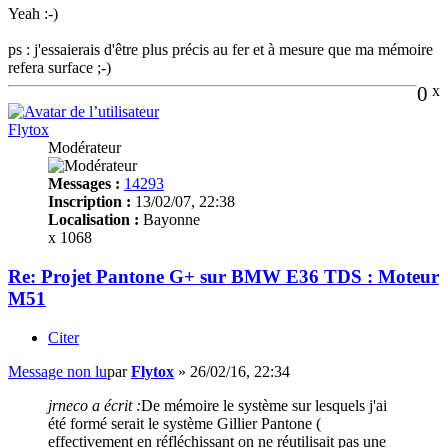
Yeah :-)
ps : j'essaierais d'être plus précis au fer et à mesure que ma mémoire
refera surface ;-)
0
x
Flytox
Modérateur
Messages :
14293
Inscription :
13/02/07, 22:38
Localisation :
Bayonne
x 1068
Re: Projet Pantone G+ sur BMW E36 TDS : Moteur
M51
Citer
Message non lu
par
Flytox
»
26/02/16, 22:34
jrneco a écrit :
De mémoire le système sur lesquels j'ai
été formé serait le système Gillier Pantone (
effectivement en réfléchissant on ne réutilisait pas une