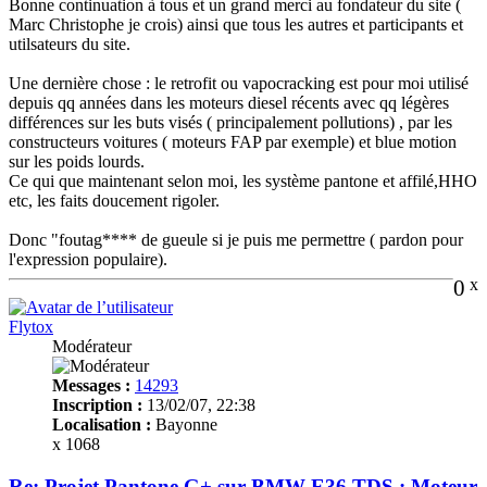
Bonne continuation à tous et un grand merci au fondateur du site (
Marc Christophe je crois) ainsi que tous les autres et participants et
utilsateurs du site.
Une dernière chose : le retrofit ou vapocracking est pour moi utilisé
depuis qq années dans les moteurs diesel récents avec qq légères
différences sur les buts visés ( principalement pollutions) , par les
constructeurs voitures ( moteurs FAP par exemple) et blue motion
sur les poids lourds.
Ce qui que maintenant selon moi, les système pantone et affilé,HHO
etc, les faits doucement rigoler.
Donc "foutag**** de gueule si je puis me permettre ( pardon pour
l'expression populaire).
0
x
Flytox
Modérateur
Messages :
14293
Inscription :
13/02/07, 22:38
Localisation :
Bayonne
x 1068
Re: Projet Pantone G+ sur BMW E36 TDS : Moteur