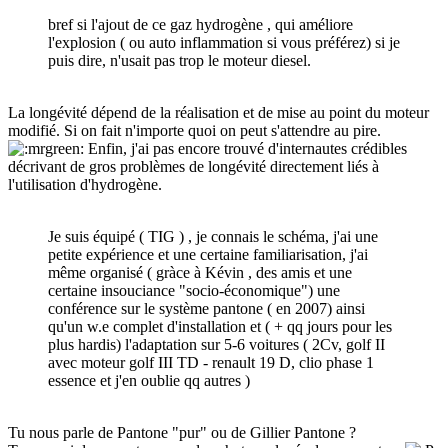
bref si l'ajout de ce gaz hydrogène , qui améliore
l'explosion ( ou auto inflammation si vous préférez) si je
puis dire, n'usait pas trop le moteur diesel.
La longévité dépend de la réalisation et de mise au point du moteur
modifié. Si on fait n'importe quoi on peut s'attendre au pire.
Enfin, j'ai pas encore trouvé d'internautes crédibles
décrivant de gros problèmes de longévité directement liés à
l'utilisation d'hydrogène.
Je suis équipé ( TIG ) , je connais le schéma, j'ai une
petite expérience et une certaine familiarisation, j'ai
même organisé ( gràce à Kévin , des amis et une
certaine insouciance "socio-économique") une
conférence sur le système pantone ( en 2007) ainsi
qu'un w.e complet d'installation et ( + qq jours pour les
plus hardis) l'adaptation sur 5-6 voitures ( 2Cv, golf II
avec moteur golf III TD - renault 19 D, clio phase 1
essence et j'en oublie qq autres )
Tu nous parle de Pantone "pur" ou de Gillier Pantone ?