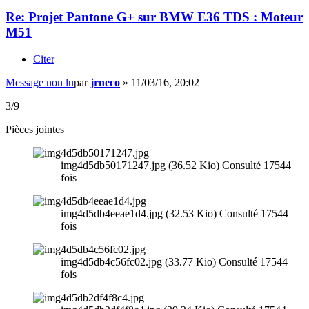
Re: Projet Pantone G+ sur BMW E36 TDS : Moteur
M51
Citer
Message non lu
par
jrneco
»
11/03/16, 20:02
3/9
Pièces jointes
img4d5db50171247.jpg (36.52 Kio) Consulté 17544
fois
img4d5db4eeae1d4.jpg (32.53 Kio) Consulté 17544
fois
img4d5db4c56fc02.jpg (33.77 Kio) Consulté 17544
fois