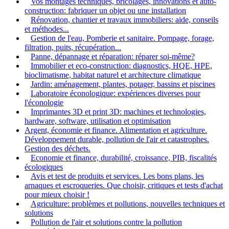
Vos montages techniques, bricolages, innovations et auto-
construction: fabriquer un objet ou une installation
Rénovation, chantier et travaux immobiliers: aide, conseils
et méthodes...
Gestion de l'eau, Pomberie et sanitaire. Pompage, forage,
filtration, puits, récupération...
Panne, dépannage et réparation: réparer soi-même?
Immobilier et eco-construction: diagnostics, HQE, HPE,
bioclimatisme, habitat naturel et architecture climatique
Jardin: aménagement, plantes, potager, bassins et piscines
Laboratoire éconologique: expériences diverses pour
l'éconologie
Imprimantes 3D et print 3D: machines et technologies,
hardware, software, utilisation et optimisation
Argent, économie et finance. Alimentation et agriculture.
Développement durable, pollution de l'air et catastrophes.
Gestion des déchets.
Economie et finance, durabilité, croissance, PIB, fiscalités
écologiques
Avis et test de produits et services. Les bons plans, les
arnaques et escroqueries. Que choisir, critiques et tests d'achat
pour mieux choisir !
Agriculture: problèmes et pollutions, nouvelles techniques et
solutions
Pollution de l'air et solutions contre la pollution