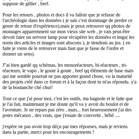
suppose de gillier , bref.
Pour les retours , photos et docs il va falloir que je refasse de
l'archéologie dans les données ( je sais c'est dommage de perdre ce
genre de retour d'expérience),mais je peux retrouver qq photos de
montages apparemment sur mon vieux site web , je vais peut-être
devoir faire un serveur lamp pour récupérer les données et imgs( les
noms des articles et images sont abscons ), je tiendrais au jus. ( en
faite je viens de le retrouver mais faut que je fasse de l'ordre et
donner un sens).
J''ai bien gardé qq schémas, les monoréacteurs, bi-réacteurs , tri-
réacteurs, le vapo , le goute à goute , bref qq éléments de base mais
qui me semble pourrait ne pas apporter grand chose, vu la maturité
des projets créé dans ce forum et à la façon dont tu m'as répondu. y'a
de la boutanche ché chur!
Tout ce que j'ai pour moi, c'est les outils, ma bagnole et le faite que
je l'ai fait, maintenant je me doute qu'il va y avoir du boulot et de
l'aventure. Je ne repars pas zéro , mais... fort heureusement j'ai des
potes mécanos , des vrais, que j'essaie de convertir , héhé ....
j'espère ne pas avoir trop déçu par mes réponses, mais je reviens
dans la partie, merci pour les encouragements !