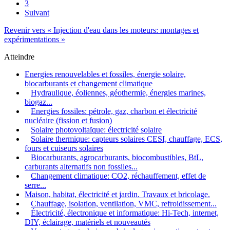
3
Suivant
Revenir vers « Injection d'eau dans les moteurs: montages et
expérimentations »
Atteindre
Energies renouvelables et fossiles, énergie solaire,
biocarburants et changement climatique
Hydraulique, éoliennes, géothermie, énergies marines,
biogaz...
Energies fossiles: pétrole, gaz, charbon et électricité
nucléaire (fission et fusion)
Solaire photovoltaïque: électricité solaire
Solaire thermique: capteurs solaires CESI, chauffage, ECS,
fours et cuiseurs solaires
Biocarburants, agrocarburants, biocombustibles, BtL,
carburants alternatifs non fossiles...
Changement climatique: CO2, réchauffement, effet de
serre...
Maison, habitat, électricité et jardin. Travaux et bricolage.
Chauffage, isolation, ventilation, VMC, refroidissement...
Électricité, électronique et informatique: Hi-Tech, internet,
DIY, éclairage, matériels et nouveautés