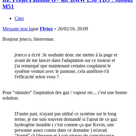
M51
Citer
Message non lu
par
Flytox
»
26/02/16, 20:09
Bonjour jrneco, bienvenue.
jrneco a écrit :
Je souhaite donc me mettre à la page et
avant de me lancer dans l'adaptation sur ce moteur et
j'ai remarqué que maintenant certains couplaient le
système venturi avec le pantone, cela améliore-t'il
l'efficacité selon vous ?
Pour "stimuler" l'aspiration des gaz / vapeur etc... c'est une bonne
solution.
D'autre part, n'ayant pas utilisé ce système sur le long
terme, je me suis souvent demandé si l'ajout de ce gaz
hydrogène instable ( c'est comme ça que Kevin, une
personne assez connu dans ce domaine ) m'avait
"formé" (à l'époque et à son niveau de connaissance