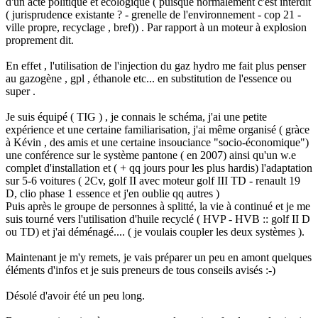
d'un acte politique et écologique ( puisque normalement c'est interdit
( jurisprudence existante ? - grenelle de l'environnement - cop 21 -
ville propre, recyclage , bref)) . Par rapport à un moteur à explosion
proprement dit.
En effet , l'utilisation de l'injection du gaz hydro me fait plus penser
au gazogène , gpl , éthanole etc... en substitution de l'essence ou
super .
Je suis équipé ( TIG ) , je connais le schéma, j'ai une petite
expérience et une certaine familiarisation, j'ai même organisé ( gràce
à Kévin , des amis et une certaine insouciance "socio-économique")
une conférence sur le système pantone ( en 2007) ainsi qu'un w.e
complet d'installation et ( + qq jours pour les plus hardis) l'adaptation
sur 5-6 voitures ( 2Cv, golf II avec moteur golf III TD - renault 19
D, clio phase 1 essence et j'en oublie qq autres )
Puis après le groupe de personnes à splitté, la vie à continué et je me
suis tourné vers l'utilisation d'huile recyclé ( HVP - HVB :: golf II D
ou TD) et j'ai déménagé.... ( je voulais coupler les deux systèmes ).
Maintenant je m'y remets, je vais préparer un peu en amont quelques
éléments d'infos et je suis preneurs de tous conseils avisés :-)
Désolé d'avoir été un peu long.