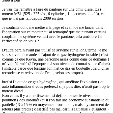
Salut à tous,
Je vais me remettre à faire du pantone sur une bmw diesel tds (
moteur M51 (525 - 325 tds , 6 cylindres, 1 injecteurs piloté )), ce
que je n'ai pas fait depuis 2009 en gros.
Je souhaite donc me mettre à la page et avant de me lancer dans
l'adaptation sur ce moteur et j'ai remarqué que maintenant certains
couplaient le système venturi avec le pantone, cela améliore-t'il
l'efficacité selon vous ?
D'autre part, n'ayant pas utilisé ce système sur le long terme, je me
suis souvent demandé si l'ajout de ce gaz hydrogène instable ( c'est
comme ça que Kevin, une personne assez connu dans ce domaine )
m'avait "formé" (à l'époque et à son niveau de connaissance d'alors)
( instable parce-que lorsque l'on met ce gaz en bouteille , celui-ci se
recondense et redevient de l'eau , selon ses propos).
bref si l'ajout de ce gaz hydrogène , qui améliore l'explosion ( ou
auto inflammation si vous préférez) si je puis dire, n'usait pas trop le
moteur diesel.
Bon certes il y a amortissement si déjà on baisse le niveau de
pollution ( des imbrulés) et si l'on fait une économie substantielle ou
partielle ( 3 à 15 % en moyenne dirons-nous , mais il y surement des
retours plus précis ) c'est déjà pas mal car il s'agit aussi ( et surtout )