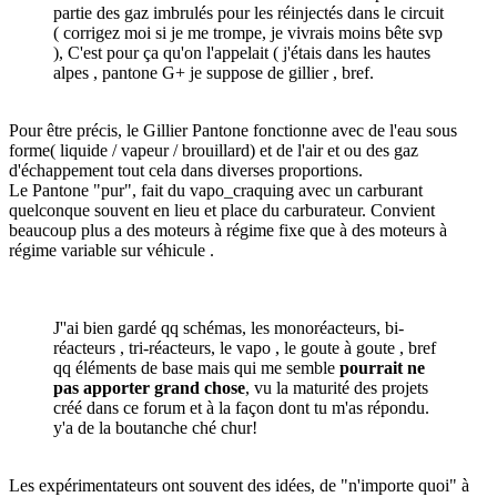
partie des gaz imbrulés pour les réinjectés dans le circuit
( corrigez moi si je me trompe, je vivrais moins bête svp
), C'est pour ça qu'on l'appelait ( j'étais dans les hautes
alpes , pantone G+ je suppose de gillier , bref.
Pour être précis, le Gillier Pantone fonctionne avec de l'eau sous
forme( liquide / vapeur / brouillard) et de l'air et ou des gaz
d'échappement tout cela dans diverses proportions.
Le Pantone "pur", fait du vapo_craquing avec un carburant
quelconque souvent en lieu et place du carburateur. Convient
beaucoup plus a des moteurs à régime fixe que à des moteurs à
régime variable sur véhicule .
J''ai bien gardé qq schémas, les monoréacteurs, bi-
réacteurs , tri-réacteurs, le vapo , le goute à goute , bref
qq éléments de base mais qui me semble
pourrait ne
pas apporter grand chose
, vu la maturité des projets
créé dans ce forum et à la façon dont tu m'as répondu.
y'a de la boutanche ché chur!
Les expérimentateurs ont souvent des idées, de "n'importe quoi" à