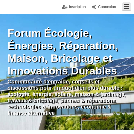
Inscription
Connexion
Forum Écologie,
Énergies, Réparation,
Maison, Bricolage et
Innovations Durables
Communauté d'entraide, conseils et
discussions pour un quotidien plus durable :
écologie, énergie, solaire, maison & jardinage,
travaux & bricolage, pannes & réparations,
technologies & innovations, économie &
finance alternative