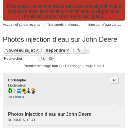
Rejoignez une communauté sans censure algorithmique
de passionnés, techniciens, scientifiques ou ingénieurs.
Publicités supprimées après inscription.
Accueil et sujets récents
Transports, moteurs et pollution : nouveaux moteurs, transports électriques et innovations technologiques
Injection d'eau dans les moteurs: montages et expérimentations
Photos injection d'eau sur John Deere
Nouveau sujet
Répondre
Premier message non lu
• 1 message • Page
1
sur
1
Citer
Christophe
Modérateur
Photos injection d'eau sur John Deere
12/03/16, 19:41
M