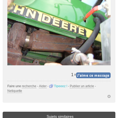
1
x
Faire une
recherche
-
Aider
-
Tipeeez !
-
Publier un article
-
Netiquette
Sujets similaires