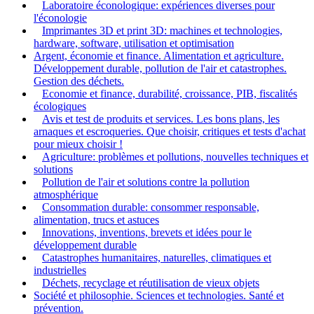
Laboratoire éconologique: expériences diverses pour
l'éconologie
Imprimantes 3D et print 3D: machines et technologies,
hardware, software, utilisation et optimisation
Argent, économie et finance. Alimentation et agriculture.
Développement durable, pollution de l'air et catastrophes.
Gestion des déchets.
Economie et finance, durabilité, croissance, PIB, fiscalités
écologiques
Avis et test de produits et services. Les bons plans, les
arnaques et escroqueries. Que choisir, critiques et tests d'achat
pour mieux choisir !
Agriculture: problèmes et pollutions, nouvelles techniques et
solutions
Pollution de l'air et solutions contre la pollution
atmosphérique
Consommation durable: consommer responsable,
alimentation, trucs et astuces
Innovations, inventions, brevets et idées pour le
développement durable
Catastrophes humanitaires, naturelles, climatiques et
industrielles
Déchets, recyclage et réutilisation de vieux objets
Société et philosophie. Sciences et technologies. Santé et
prévention.