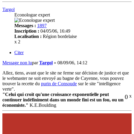
Targol
Econologue expert
Messages :
1897
Inscription :
04/05/06, 16:49
Localisation :
Région bordelaise
x 2
Citer
Message non lu
par
Targol
»
08/09/06, 14:12
Allez, tiens, avant que le site ne ferme sur décision de justice et que
le webmaster ne soit envoyé au bagne de Cayenne, vous pouvez
trouver la recette du
purin de Consoude
sur le site "intelligence
verte".
"Celui qui croit qu'une croissance exponentielle peut
0
x
continuer indéfiniment dans un monde fini est un fou, ou un
économiste."
K.E.Boulding