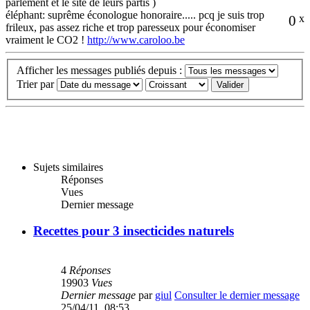
parlement et le site de leurs partis )
éléphant: suprême éconologue honoraire..... pcq je suis trop
0
x
frileux, pas assez riche et trop paresseux pour économiser
vraiment le CO2 !
http://www.caroloo.be
Afficher les messages publiés depuis :
Trier par
Sujets similaires
Réponses
Vues
Dernier message
Recettes pour 3 insecticides naturels
4
Réponses
19903
Vues
Dernier message
par
giul
Consulter le dernier message
25/04/11, 08:53