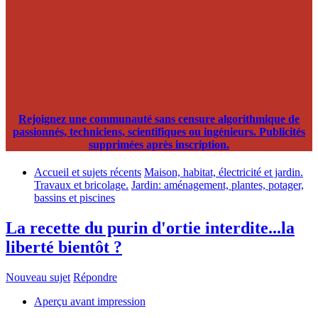
Rejoignez une communauté sans censure algorithmique de
passionnés, techniciens, scientifiques ou ingénieurs. Publicités
supprimées après inscription.
Accueil et sujets récents
Maison, habitat, électricité et jardin.
Travaux et bricolage.
Jardin: aménagement, plantes, potager,
bassins et piscines
La recette du purin d'ortie interdite...la
liberté bientôt ?
Nouveau sujet
Répondre
Aperçu avant impression