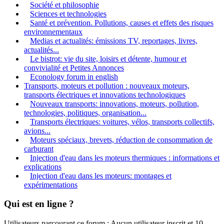
Société et philosophie
Sciences et technologies
Santé et prévention. Pollutions, causes et effets des risques
environnementaux
Medias et actualités: émissions TV, reportages, livres,
actualités...
Le bistrot: vie du site, loisirs et détente, humour et
convivialité et Petites Annonces
Econology forum in english
Transports, moteurs et pollution : nouveaux moteurs,
transports électriques et innovations technologiques
Nouveaux transports: innovations, moteurs, pollution,
technologies, politiques, organisation...
Transports électriques: voitures, vélos, transports collectifs,
avions...
Moteurs spéciaux, brevets, réduction de consommation de
carburant
Injection d'eau dans les moteurs thermiques : informations et
explications
Injection d'eau dans les moteurs: montages et
expérimentations
Qui est en ligne ?
Utilisateurs parcourant ce forum : Aucun utilisateur inscrit et 10