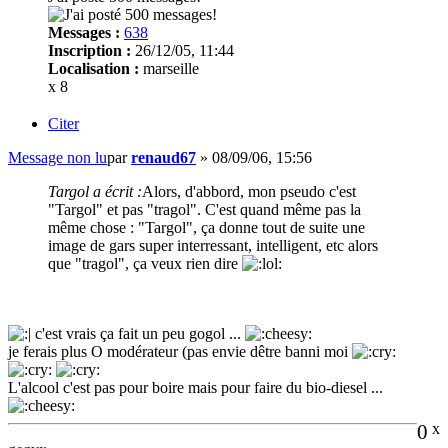
Messages :
638
Inscription :
26/12/05, 11:44
Localisation :
marseille
x 8
Citer
Message non lu
par
renaud67
»
08/09/06, 15:56
Targol a écrit :
Alors, d'abbord, mon pseudo c'est
"Targol" et pas "tragol". C'est quand même pas la
même chose : "Targol", ça donne tout de suite une
image de gars super interressant, intelligent, etc alors
que "tragol", ça veux rien dire
c'est vrais ça fait un peu gogol ...
je ferais plus O modérateur (pas envie dêtre banni moi
L'alcool c'est pas pour boire mais pour faire du bio-diesel ...
0
x