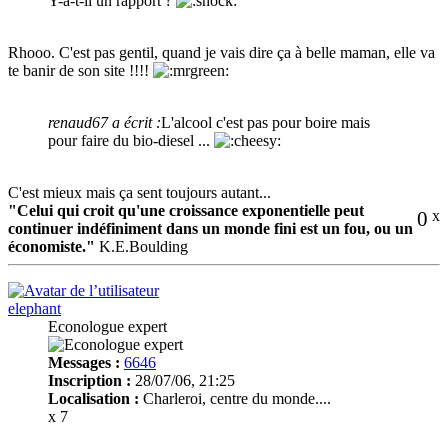
Y-a-t-il un rapport ?
Rhooo. C'est pas gentil, quand je vais dire ça à belle maman, elle va
te banir de son site !!!!
renaud67 a écrit :
L'alcool c'est pas pour boire mais
pour faire du bio-diesel ...
C'est mieux mais ça sent toujours autant...
"Celui qui croit qu'une croissance exponentielle peut
0
x
continuer indéfiniment dans un monde fini est un fou, ou un
économiste."
K.E.Boulding
elephant
Econologue expert
Messages :
6646
Inscription :
28/07/06, 21:25
Localisation :
Charleroi, centre du monde....
x 7