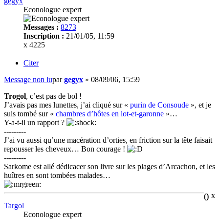
gegyx
Econologue expert
Messages :
8273
Inscription :
21/01/05, 11:59
x 4225
Citer
Message non lu
par
gegyx
»
08/09/06, 15:59
Trogol
, c’est pas de bol !
J’avais pas mes lunettes, j’ai cliqué sur «
purin de Consoude
», et je
suis tombé sur «
chambres d’hôtes en lot-et-garonne
»…
Y-a-t-il un rapport ?
---------
J’ai vu aussi qu’une macération d’orties, en friction sur la tête faisait
repousser les cheveux… Bon courage !
---------
Sarkome est allé dédicacer son livre sur les plages d’Arcachon, et les
huîtres en sont tombées malades…
0
x
Targol
Econologue expert