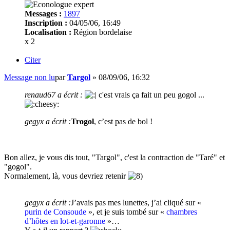
Messages :
1897
Inscription :
04/05/06, 16:49
Localisation :
Région bordelaise
x 2
Citer
Message non lu
par
Targol
»
08/09/06, 16:32
renaud67 a écrit :
c'est vrais ça fait un peu gogol ...
gegyx a écrit :
Trogol
, c’est pas de bol !
Bon allez, je vous dis tout, "Targol", c'est la contraction de "Taré" et
"gogol".
Normalement, là, vous devriez retenir
gegyx a écrit :
J’avais pas mes lunettes, j’ai cliqué sur «
purin de Consoude
», et je suis tombé sur «
chambres
d’hôtes en lot-et-garonne
»…