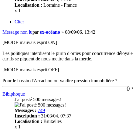
Localisation :
Lorraine - France
x 1
Citer
Message non lu
par
ex-océano
»
08/09/06, 13:42
[MODE mauvais esprit ON]
Les politiques interdisent le purin d'orties pour concurrence déloyale
car ils se piquent de nous mettre dans la merde.
[MODE mauvais esprit OFF]
Pour le bassin d'Arcachon on va dire pression immobilière ?
0
x
Bibiphoque
J'ai posté 500 messages!
Messages :
749
Inscription :
31/03/04, 07:37
Localisation :
Bruxelles
x 1