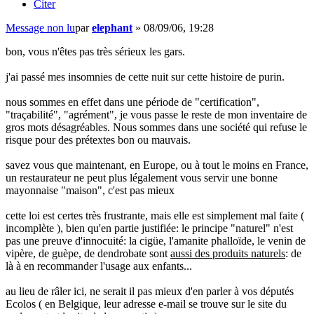
Citer
Message non lu
par
elephant
»
08/09/06, 19:28
bon, vous n'êtes pas très sérieux les gars.
j'ai passé mes insomnies de cette nuit sur cette histoire de purin.
nous sommes en effet dans une période de "certification",
"traçabilité", "agrément", je vous passe le reste de mon inventaire de
gros mots désagréables. Nous sommes dans une société qui refuse le
risque pour des prétextes bon ou mauvais.
savez vous que maintenant, en Europe, ou à tout le moins en France,
un restaurateur ne peut plus légalement vous servir une bonne
mayonnaise "maison", c'est pas mieux
cette loi est certes très frustrante, mais elle est simplement mal faite (
incomplète ), bien qu'en partie justifiée: le principe "naturel" n'est
pas une preuve d'innocuité: la cigüe, l'amanite phalloïde, le venin de
vipère, de guèpe, de dendrobate sont
aussi des produits naturels
: de
là à en recommander l'usage aux enfants...
au lieu de râler ici, ne serait il pas mieux d'en parler à vos députés
Ecolos ( en Belgique, leur adresse e-mail se trouve sur le site du