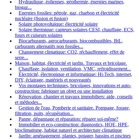
Hydraulique, éoliennes, géothermie, énergies marines,
biogaz...
Energies fossiles: pétrole, gaz, charbon et électricité
nucléaire (fission et fusion)
Solaire photovoltaïque: électricité solaire
Solaire thermique: capteurs solaires CESI, chauffage, ECS,
fours et cuiseurs solaires
Biocarburants, agrocarburants, biocombustibles, BtL,
carburants alternatifs non fossiles...
Changement climatique: CO2, réchauffement, effet de
serre...
Maison, habitat, électricité et jardin. Travaux et bricolage.
Chauffage, isolation, ventilation, VMC, refroidissement...
Électricité, électronique et informatique: Hi-Tech, internet,
DIY, éclairage, matériels et nouveautés
Vos montages techniques, bricolages, innovations et auto-
construction: fabriquer un objet ou une installation
Rénovation, chantier et travaux immobiliers: aide, conseils
et méthodes...
Gestion de l'eau, Pomberie et sanitaire. Pompage, forage,
filtration, puits, récupération...
Panne, dépannage et réparation: réparer soi-même?
Immobilier et eco-construction: diagnostics, HQE, HPE,
bioclimatisme, habitat naturel et architecture climatique
Jardin: aménagement, plantes, potager, bassins et piscines